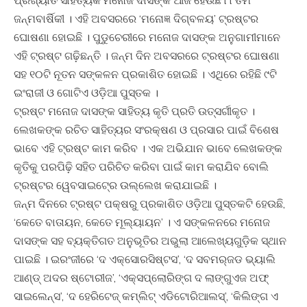
ପ୍ରଖ୍ୟାତ ସାହିତ୍ୟିକ ମନୋଜ ଦାସଙ୍କ ଆଜି ହେଉଛି ୮୮ତମ
ଜନ୍ମବାର୍ଷିକୀ । ଏହି ଅବସରରେ ‘ମନୋଜ୍ଞ ଦିଗ୍‍ବଳୟ’ ଟ୍ରଷ୍ଟର
ଘୋଷଣା ହୋଇଛି । ପୁଡୁଚେରୀରେ ମନୋଜ ଦାସଙ୍କ ଅନୁଗାମୀମାନେ
ଏହି ଟ୍ରଷ୍ଟ ଗଢ଼ିଛନ୍ତି । ଜନ୍ମ ଦିନ ଅବସରରେ ଟ୍ରଷ୍ଟର ଘୋଷଣା
ସହ ୧୦ଟି ନୂତନ ସଙ୍କଳନ ପ୍ରକାଶିତ ହୋଇଛି । ଏଥିରେ ରହିଛି ୯ଟି
ଇଂରାଜୀ ଓ ଗୋଟିଏ ଓଡି଼ଆ ପୁସ୍ତକ ।
ଟ୍ରଷ୍ଟ ମନୋଜ ଦାସଙ୍କ ସାହିତ୍ୟ କୃତି ପ୍ରତି ଉତ୍ସର୍ଗୀକୃତ ।
ଲେଖକଙ୍କ ରଚିତ ସାହିତ୍ୟର ସଂରକ୍ଷଣ ଓ ପ୍ରସାର ପାଇଁ ବିଶେଷ
ଭାବେ ଏହି ଟ୍ରଷ୍ଟ କାମ କରିବ । ଏକ ଅଭିଯାନ ଭାବେ ଲେଖକଙ୍କ
କୃତିକୁ ପରପିଢ଼ି ସହିତ ପରିଚିତ କରିବା ପାଇଁ କାମ କରାଯିବ ବୋଲି
ଟ୍ରଷ୍ଟର ୱେବସାଇଟ୍‍ରେ ଉଲ୍ଲେଖ କରାଯାଇଛି ।
ଜନ୍ମ ଦିନରେ ଟ୍ରଷ୍ଟ ପକ୍ଷରୁ ପ୍ରକାଶିତ ଓଡି଼ଆ ପୁସ୍ତକଟି ହେଉଛି,
‘କେତେ ବାତାୟନ, କେତେ ମୂଲ୍ୟାୟନ’ । ଏ ସଙ୍କଳନରେ ମନୋଜ
ଦାସଙ୍କ ସହ ବ୍ୟକ୍ତିଗତ ଅନୁଭୂତିର ଅଭୁଲା ଆଲେଖ୍ୟଗୁଡି଼କ ସ୍ଥାନ
ପାଇଛି । ଇରଂଜୀରେ ‘ଦ ଏକ୍ସୋରସିଷ୍ଟସ’, ‘ଦ ସବମର୍‍ଜଡ ଭ୍ୟାଲି
ଆଣ୍ଡ୍‍ ଅଦର ଷ୍ଟୋରୀଜ’, ‘ଏକ୍ସପ୍ଲୋରିଙ୍ଗ ଦ ଲାଙ୍ଗୁଏଜ ଅଫ୍‍
ସାଇଲେନ୍ସ’, ‘ଦ ହେରିଟେଜ୍‍ କମ୍ଲିଟ୍‍ ଏଡିଟୋରିଆଲସ୍‍’, ‘କିଲିଙ୍ଗ ଏ