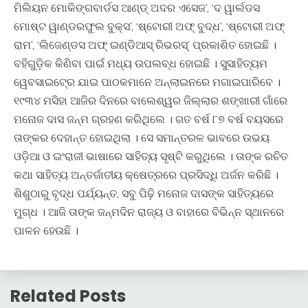
ମିଲିୟନ ମୋକିଙ୍ଗବାର୍ଡସ ଆଣ୍ଡ୍‍ ଅଦର ଏସେଜ’, ‘ଦ ୱାର୍ଲଡସ
ମୋଷ୍ଟ ୱାଣ୍ଡରଫୁଲ ବୁକ୍ସ’, ‘ଷ୍ଟୋରୀ ଅଫ୍‍ ବୁଦ୍ଧ’, ‘ଷ୍ଟୋରୀ ଅଫ୍‍
ରାମ’, ‘ଲିଜେଣ୍ଡସ ଅଫ୍‍ ଇଣ୍ଡିଆସ୍‍ ରିଭରସ୍‍’ ପ୍ରକାଶିତ ହୋଇଛି ।
ବହିଗୁଡି଼କ କିଣିବା ପାଇଁ ମଧ୍ୟ ଉପଲବ୍ଧ ହୋଇଛି । ସୁସାହିତ୍ୟମ
ୱେବସାଇଟ୍‍ରେ ଯାଇ ପାଠକମାନେ ଅନ୍‍ଲାଇନରେ ମଗାଇପାରିବେ ।
୧୯୩୪ ମସିହା ଆଜିର ଦିନରେ ବାଲେଶ୍ୱର ଜିଲ୍ଲାର ଶଙ୍ଖାରୀ ଗାଁରେ
ମନୋଜ ଦାସ ଜନ୍ମ ଗ୍ରହଣ କରିଥିଲେ । ଗତ ବର୍ଷ ୮୭ ବର୍ଷ ବୟସରେ
ତାଙ୍କର ଦେହାନ୍ତ ହୋଇଥିଲା । ସେ ସମାନ୍ତରଳ ଭାବରେ ଉଭୟ
ଓଡି଼ଆ ଓ ଇଂରାଜୀ ଭାଷାରେ ସାହିତ୍ୟ ସୃଷ୍ଟି କରୁଥିଲେ । ତାଙ୍କ ରଚିତ
କଥା ସାହିତ୍ୟ ଅନ୍ତର୍ଜାତୀୟ କ୍ଷେତ୍ରରେ ପ୍ରସିଦ୍ଧି ଅର୍ଜନ କରିଛି ।
ଶିଶୁଠାରୁ ବୃଦ୍ଧ ପର୍ଯ୍ୟନ୍ତ, ସବୁ ପିଢ଼ି ମନୋଜ ଦାସଙ୍କ ସାହିତ୍ୟରେ
ମୁଗ୍ଧ । ଆଜି ତାଙ୍କ ଜନ୍ମଦିନ ରାଜ୍ୟ ଓ ବାହାରେ ବିଭିନ୍ନ ସ୍ଥାନରେ
ପାଳନ ହେଉଛି ।
Related Posts