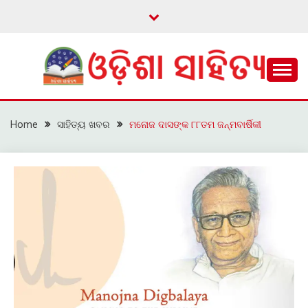
Skip
to
content
ଓଡ଼ିଆ ଇ-ସାହିତ୍ୟକୁ ଆଗକୁ ନେବାକୁ ଏକ ନୂଆ ପ୍ରଚେଷ୍ଠା
ଓଡ଼ିଶା ସାହିତ୍ୟ
Home
ସାହିତ୍ୟ ଖବର
ମନୋଜ ଦାସଙ୍କ ୮୮ତମ ଜନ୍ମବାର୍ଷିକୀ