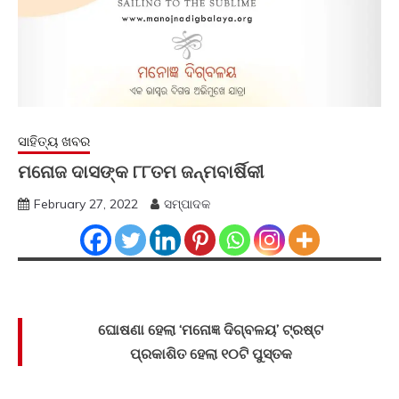
ସାହିତ୍ୟ ଖବର
ମନୋଜ ଦାସଙ୍କ ୮୮ତମ ଜନ୍ମବାର୍ଷିକୀ
February 27, 2022
ସମ୍ପାଦକ
ଘୋଷଣା ହେଲା ‘ମନୋଜ୍ଞ ଦିଗ୍‍ବଳୟ’ ଟ୍ରଷ୍ଟ
ପ୍ରକାଶିତ ହେଲା ୧୦ଟି ପୁସ୍ତକ