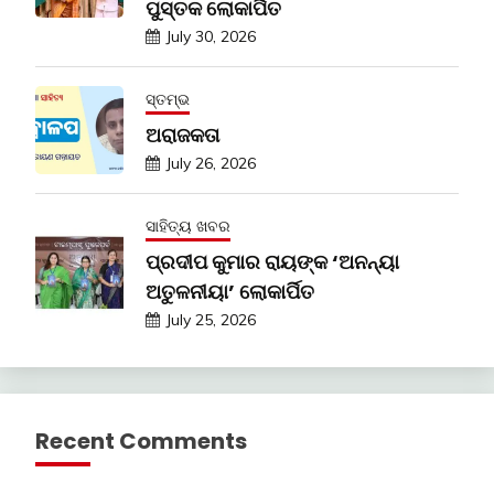
ପୁସ୍ତକ ଲୋକାର୍ପିତ
July 30, 2026
ସ୍ତମ୍ଭ
ଅରାଜକତା
July 26, 2026
ସାହିତ୍ୟ ଖବର
ପ୍ରଦୀପ କୁମାର ରାୟଙ୍କ ‘ଅନନ୍ୟା
ଅତୁଳନୀୟା’ ଲୋକାର୍ପିତ
July 25, 2026
Recent Comments