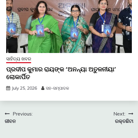
ସାହିତ୍ୟ ଖବର
ପ୍ରଦୀପ କୁମାର ରାୟଙ୍କ ‘ଅନନ୍ୟା ଅତୁଳନୀୟା’
ଲୋକାର୍ପିତ
July 25, 2026
ସହ-ସମ୍ପାଦକ
Post
Previous:
Next:
ଜୀବନ
ରକ୍ତଛିଟା
navigation