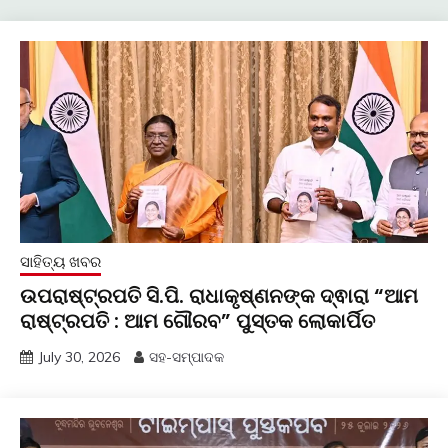
ସାହିତ୍ୟ ଖବର
ଉପରାଷ୍ଟ୍ରପତି ସି.ପି. ରାଧାକୃଷ୍ଣନଙ୍କ ଦ୍ଵାରା “ଆମ
ରାଷ୍ଟ୍ରପତି : ଆମ ଗୌରବ” ପୁସ୍ତକ ଲୋକାର୍ପିତ
July 30, 2026
ସହ-ସମ୍ପାଦକ