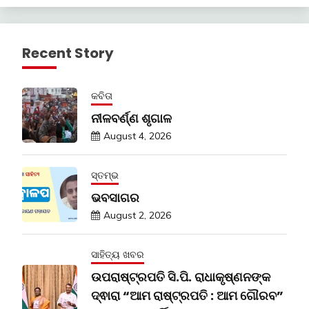
Recent Story
କବିତା
ନୀଳବର୍ଣ୍ଣ ଶୃଗାଳ
August 4, 2026
ସ୍ତମ୍ଭ
ଭବସାଗର
August 2, 2026
ସାହିତ୍ୟ ଖବର
ଉପରାଷ୍ଟ୍ରପତି ସି.ପି. ରାଧାକୃଷ୍ଣନଙ୍କ
ଦ୍ଵାରା “ଆମ ରାଷ୍ଟ୍ରପତି : ଆମ ଗୌରବ”