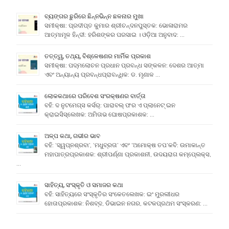
ବ୍ୟଙ୍ଗର ଛୁରିରେ ଛିନ୍ନଭିନ୍ନ ଛଳନାର ମୁଖା
ସମୀକ୍ଷା: ପ୍ରଦୀପ୍ତ କୁମାର ଶ୍ରୀଚନ୍ଦନପୁସ୍ତକ: ଭୋଳାରାମର
ଆତ୍ମାମୂଳ ହିନ୍ଦୀ: ହରିଶଙ୍କର ପରସାଇ । ଓଡ଼ିଆ ଅନୁବାଦ: …
ତତ୍ତ୍ୱ, ତଥ୍ୟ, ବିଶ୍ଳେଷଣର ମାର୍ମିକ ପ୍ରକାଶ
ସମୀକ୍ଷା: ପଦ୍ମଲୋଚନ ପ୍ରଧାନ ପ୍ରବନ୍ଧ ସଙ୍କଳନ: ଦେଶର ଆତ୍ମା
ଏବଂ ଅନ୍ୟାନ୍ୟ ପ୍ରବନ୍ଧପ୍ରାବନ୍ଧିକ: ଡ. ମୃଣାଳ …
ଲୋକକଥାରେ ପରିବେଶ ସଂରକ୍ଷଣର ବାର୍ତ୍ତା
ବହି: ଦ ନୁଟମେଗ୍ସ କର୍ସର୍: ପାରାବଲ୍ ଫର ଏ ପ୍ଲାନେଟ୍ ଇନ
କ୍ରାଇସିସ୍ଲେଖକ: ଅମିତାଭ ଘୋଷପ୍ରକାଶକ: …
ଅଳ୍ପ କଥା, ଗଭୀର ଭାବ
ବହି: ‘ସ୍ୱପ୍ନଶ୍ରବା’, ‘ମଧୁବ୍ରତା’ ଏବଂ ‘ଅମୋକ୍ଷ ତପ’କବି: ଉମାକାନ୍ତ
ମହାପାତ୍ରପ୍ରକାଶକ: ଶ୍ରୀପର୍ଣ୍ଣା ପ୍ରକାଶନୀ, ଉଦୟରାଗ କମ୍ପେ୍ଲକ୍ସ,
…
ସାହିତ୍ୟ, ସଂସ୍କୃତି ଓ ସମାଜର କଥା
ବହି: ସାହିତ୍ୟରେ ସଂସ୍କୃତିର ସଂକେତଲେଖକ: ଇଂ ମୁରଲୀଧର
ହୋତାପ୍ରକାଶକ: ନିଶବ୍ଦ, ଡିଭାଇନ ନଗର, କଟକପ୍ରଥମ ସଂସ୍କରଣ: …