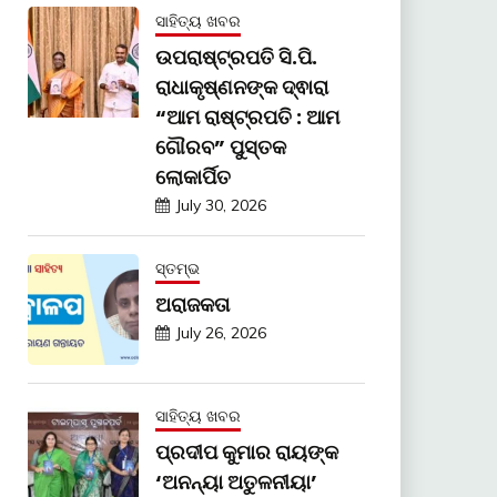
ସାହିତ୍ୟ ଖବର
ଉପରାଷ୍ଟ୍ରପତି ସି.ପି.
ରାଧାକୃଷ୍ଣନଙ୍କ ଦ୍ଵାରା
“ଆମ ରାଷ୍ଟ୍ରପତି : ଆମ
ଗୌରବ” ପୁସ୍ତକ
ଲୋକାର୍ପିତ
July 30, 2026
ସ୍ତମ୍ଭ
ଅରାଜକତା
July 26, 2026
ସାହିତ୍ୟ ଖବର
ପ୍ରଦୀପ କୁମାର ରାୟଙ୍କ
‘ଅନନ୍ୟା ଅତୁଳନୀୟା’