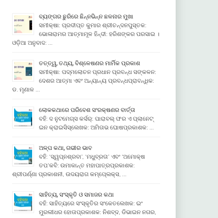
ବ୍ୟଙ୍ଗର ଛୁରିରେ ଛିନ୍ନଭିନ୍ନ ଛଳନାର ମୁଖା
ସମୀକ୍ଷା: ପ୍ରଦୀପ୍ତ କୁମାର ଶ୍ରୀଚନ୍ଦନପୁସ୍ତକ:
ଭୋଳାରାମର ଆତ୍ମାମୂଳ ହିନ୍ଦୀ: ହରିଶଙ୍କର ପରସାଇ ।
ଓଡ଼ିଆ ଅନୁବାଦ: …
ତତ୍ତ୍ୱ, ତଥ୍ୟ, ବିଶ୍ଳେଷଣର ମାର୍ମିକ ପ୍ରକାଶ
ସମୀକ୍ଷା: ପଦ୍ମଲୋଚନ ପ୍ରଧାନ ପ୍ରବନ୍ଧ ସଙ୍କଳନ:
ଦେଶର ଆତ୍ମା ଏବଂ ଅନ୍ୟାନ୍ୟ ପ୍ରବନ୍ଧପ୍ରାବନ୍ଧିକ:
ଡ. ମୃଣାଳ …
ଲୋକକଥାରେ ପରିବେଶ ସଂରକ୍ଷଣର ବାର୍ତ୍ତା
ବହି: ଦ ନୁଟମେଗ୍ସ କର୍ସର୍: ପାରାବଲ୍ ଫର ଏ ପ୍ଲାନେଟ୍
ଇନ କ୍ରାଇସିସ୍ଲେଖକ: ଅମିତାଭ ଘୋଷପ୍ରକାଶକ: …
ଅଳ୍ପ କଥା, ଗଭୀର ଭାବ
ବହି: ‘ସ୍ୱପ୍ନଶ୍ରବା’, ‘ମଧୁବ୍ରତା’ ଏବଂ ‘ଅମୋକ୍ଷ
ତପ’କବି: ଉମାକାନ୍ତ ମହାପାତ୍ରପ୍ରକାଶକ:
ଶ୍ରୀପର୍ଣ୍ଣା ପ୍ରକାଶନୀ, ଉଦୟରାଗ କମ୍ପେ୍ଲକ୍ସ, …
ସାହିତ୍ୟ, ସଂସ୍କୃତି ଓ ସମାଜର କଥା
ବହି: ସାହିତ୍ୟରେ ସଂସ୍କୃତିର ସଂକେତଲେଖକ: ଇଂ
ମୁରଲୀଧର ହୋତାପ୍ରକାଶକ: ନିଶବ୍ଦ, ଡିଭାଇନ ନଗର,