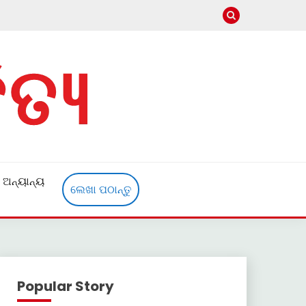
ଅନ୍ୟାନ୍ୟ
ଲେଖା ପଠାନ୍ତୁ
Popular Story