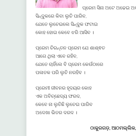
ପ୍ରେମ ସିନା ଅଟେ ଅଢେଇ ଅ
ସିନ୍ଦୁକରେ କିବା ଲୁଚି ପାରିବ,
ଯେତେ ଲୁଚେଇଲେ ସିନ୍ଦୁକ ଫଟାଇ
କୋହ ହୋଇ କେବେ ଝରି ଆସିବ ।
ପ୍ରେମ ଚିରନ୍ତନ ପ୍ରେମ ଯେ ଶାଶ୍ଵତ
ଆଗେ ଥିଲା ଏବେ ରହିବ,
ଯେତେ ଚାହିଁଲେ ବି ପ୍ରେମ କେଉଁଠାରେ
ପଳାତକ ପରି ଲୁଚି ନରହିବ ।
ପ୍ରେମୀ ଜୀବନର ହୃଦୟର କୋହ
ଏକ ଅବିଚ୍ଛେଦ୍ୟ ଫରଦ,
କେବେ ନା ଲୁଚିଛି ଲୁଚେଇ ପାରିବ
ଅଦେଖା ଭିତର ଦରଦ ।
ଠାକୁରଗଡ଼, ଆଠମଲ୍ଲିକ,