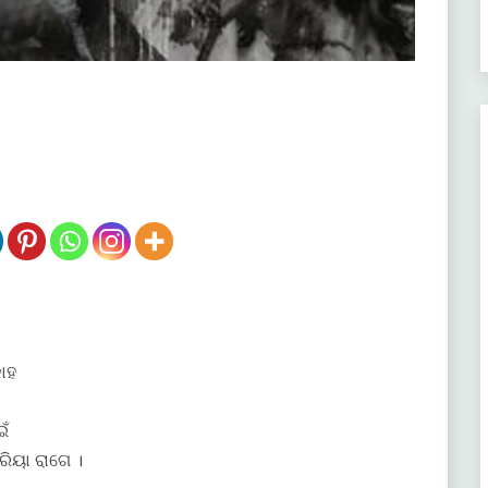
କୋହ
,
ଁ
ିୟା ରାଗେ ।