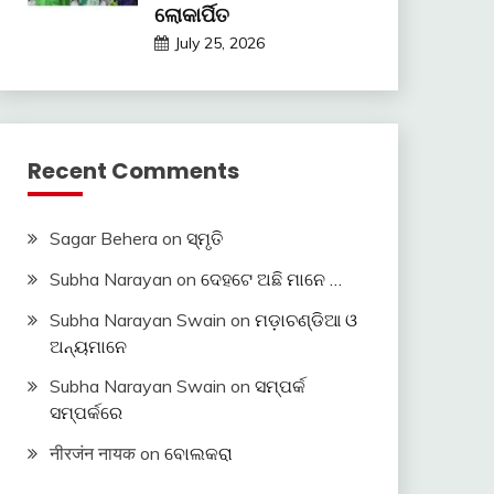
ଲୋକାର୍ପିତ
July 25, 2026
Recent Comments
Sagar Behera
on
ସ୍ମୃତି
Subha Narayan
on
ଦେହଟେ ଅଛି ମାନେ …
Subha Narayan Swain
on
ମଡ଼ାଚଣ୍ଡିଆ ଓ
ଅନ୍ୟମାନେ
Subha Narayan Swain
on
ସମ୍ପର୍କ
ସମ୍ପର୍କରେ
नीरजंन नायक
on
ବୋଲକରା