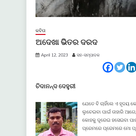
କବିତା
ଅଦେଖା ଭିତର ଦରଦ
April 12, 2023
ସହ-ସମ୍ପାଦକ
ଚିଦାନନ୍ଦ ଦେହୁରୀ
ଯେତେ ବି ଚାହିଁଲେ ଏ ହୃଦୟ 
ଲୁଚେଇବା ପାଇଁ ତାହାରି ଆଗେ
କୋହକୁ ଦୂରେଇ ହସେଇବା ପାଇ
ପ୍ରେମରେ ପ୍ରେମରେ ମୋ ପ୍ର