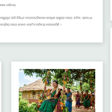
େଖକ ପରିଚୟ
ଳସ୍ୱରୂପ ଆଜି ବିଭିନ୍ନ ପତ୍ରପତ୍ରିକାରେ ଶତାଧିକ କ୍ଷୁଦ୍ର ଗଳ୍ପ, କବିତା, ପ୍ରବନ୍ଧ
 ଲୋକପ୍ରିୟ ଗଳ୍ପ ମୋତେ ଗୋଟିଏ ପରିଚୟ ଦେଇପାରିଛି ।