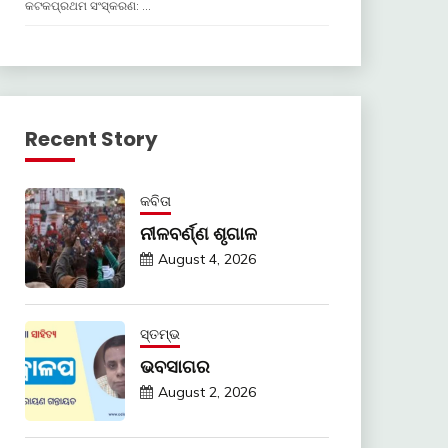
କଟକପ୍ରଥମ ସଂସ୍କରଣ: …
Recent Story
କବିତା
ନୀଳବର୍ଣ୍ଣ ଶୃଗାଳ
August 4, 2026
ସ୍ତମ୍ଭ
ଭବସାଗର
August 2, 2026