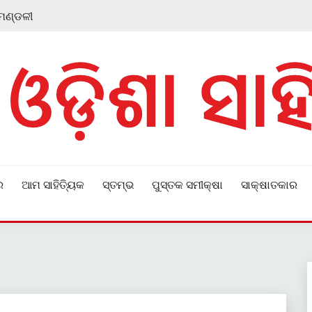
 ମଣ୍ଡଳୀ
ର
ଆମ ସାହିତ୍ୟିକ
ସ୍ତମ୍ଭ
ପୁସ୍ତକ ସମୀକ୍ଷା
ସାକ୍ଷାତକାର