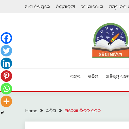
Skip
ଆମ ବିଷୟରେ
ନିୟମାବଳୀ
ଯୋଗାଯୋଗ
ସମ୍ପାଦନା
to
content
ଓଡ଼ିଆ ଇ-ସାହିତ୍ୟକୁ ଆଗକୁ ନେବାକୁ ଏକ ନୂଆ ପ୍ରଚେଷ୍ଠା
ଓଡ଼ିଶା ସାହିତ୍ୟ
ଗଳ୍ପ
କବିତା
ସାହିତ୍ୟ ଖବ
Home
କବିତା
ଅଦେଖା ଭିତର ଦରଦ