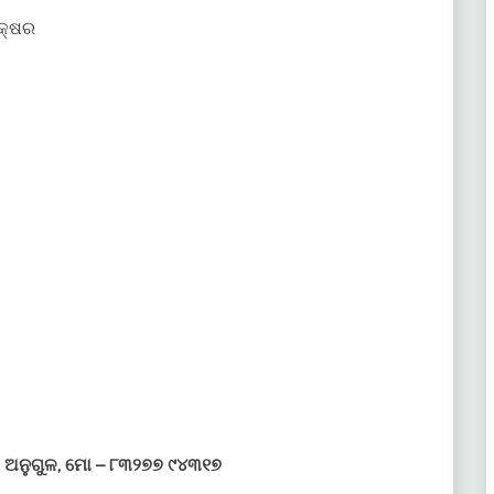
କ୍ଷର
 ଅନୁଗୁଳ, ମୋ – ୮୩୨୭୭ ୯୪୩୧୭