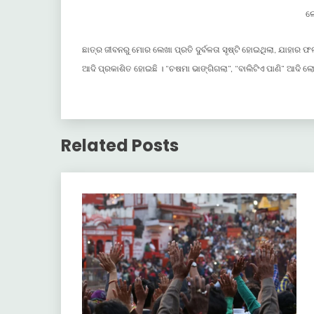
ଲ
ଛାତ୍ର ଜୀବନରୁ ମୋର ଲେଖା ପ୍ରତି ଦୁର୍ବଳତା ସୃଷ୍ଟି ହୋଇଥିଲା, ଯାହାର ଫ
ଆଦି ପ୍ରକାଶିତ ହୋଇଛି । “ଚଷମା ଭାଙ୍ଗିଗଲା”, “ବାଲିଟିଏ ପାଣି” ଆଦି
Related Posts