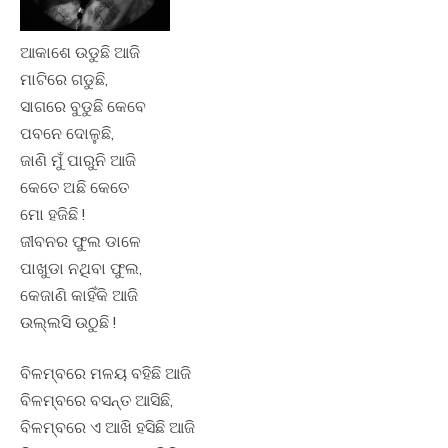
ଆକାଶେ ଉଡୁଛି ଆଜି
ମାଟିରେ ଗଡୁଛି,
ସାଗରେ ବୁଡୁଛି କେବେ
ପବନେ ଦୋଳୁଛି,
ଜାଣି ମୁଁ ପାରୁନି ଆଜି
କେତେ ଅଛି କେତେ
ମୋ ହଜିଛି !
ଜୀବନର ଫୁଲ ଡାଳେ
ପାଖୁଡା ନଥିବା ଫୁଲ,
କେଜାଣି କାହିଁକି ଆଜି
ଉଲ୍ଲସି ଉଠୁଛି !
ବିଳମ୍ବରେ ମଳୟ ବହିଛି ଆଜି
ବିଳମ୍ବରେ ବସନ୍ତ ଆସିଛି,
ବିଳମ୍ବରେ ଏ ଆଖି ହସିଛି ଆଜି