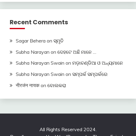
Recent Comments
Sagar Behera
on
ସ୍ମୃତି
Subha Narayan
on
ଦେହଟେ ଅଛି ମାନେ …
Subha Narayan Swain
on
ମଡ଼ାଚଣ୍ଡିଆ ଓ ଅନ୍ୟମାନେ
Subha Narayan Swain
on
ସମ୍ପର୍କ ସମ୍ପର୍କରେ
नीरजंन नायक
on
ବୋଲକରା
All Rights Reserved 2024.