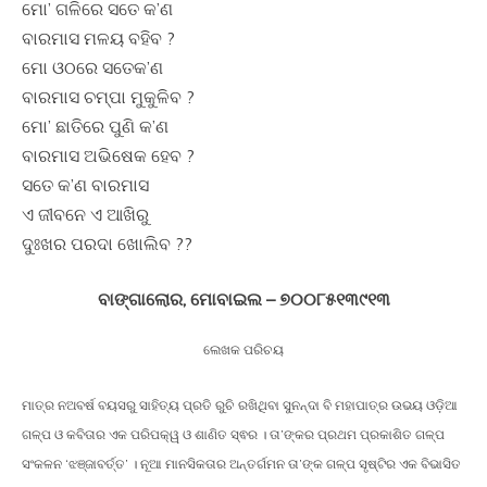
ମୋ’ ଗଳିରେ ସତେ କ’ଣ
ବାରମାସ ମଳୟ ବହିବ ?
ମୋ ଓଠରେ ସତେକ’ଣ
ବାରମାସ ଚମ୍ପା ମୁକୁଳିବ ?
ମୋ’ ଛାତିରେ ପୁଣି କ’ଣ
ବାରମାସ ଅଭିଷେକ ହେବ ?
ସତେ କ’ଣ ବାରମାସ
ଏ ଜୀବନେ ଏ ଆଖିରୁ
ଦୁଃଖର ପରଦା ଖୋଲିବ ??
ବାଙ୍ଗାଲୋର, ମୋବାଇଲ – ୭୦୦୮୫୧୩୯୧୩
ଲେଖକ ପରିଚୟ
ମାତ୍ର ନଅବର୍ଷ ବୟସରୁ ସାହିତ୍ୟ ପ୍ରତି ରୁଚି ରଖିଥିବା ସୁନନ୍ଦା ବି ମହାପାତ୍ର ଉଭୟ ଓଡ଼ିଆ
ଗଳ୍ପ ଓ କବିତାର ଏକ ପରିପକ୍ୱ ଓ ଶାଣିତ ସ୍ଵର । ତା’ଙ୍କର ପ୍ରଥମ ପ୍ରକାଶିତ ଗଳ୍ପ
ସଂକଳନ ‘ଝଞ୍ଜାବର୍ତ୍ତ’ । ନୂଆ ମାନସିକତାର ଅନ୍ତର୍ଗମନ ତା’ଙ୍କ ଗଳ୍ପ ସୃଷ୍ଟିର ଏକ ବିଭାସିତ