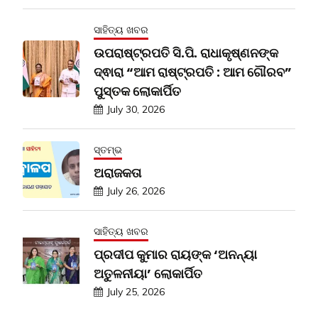
ସାହିତ୍ୟ ଖବର
ଉପରାଷ୍ଟ୍ରପତି ସି.ପି. ରାଧାକୃଷ୍ଣନଙ୍କ
ଦ୍ଵାରା “ଆମ ରାଷ୍ଟ୍ରପତି : ଆମ ଗୌରବ”
ପୁସ୍ତକ ଲୋକାର୍ପିତ
July 30, 2026
ସ୍ତମ୍ଭ
ଅରାଜକତା
July 26, 2026
ସାହିତ୍ୟ ଖବର
ପ୍ରଦୀପ କୁମାର ରାୟଙ୍କ ‘ଅନନ୍ୟା
ଅତୁଳନୀୟା’ ଲୋକାର୍ପିତ
July 25, 2026