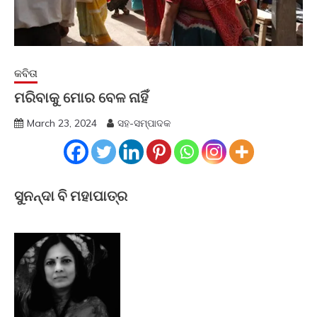
କବିତା
ମରିବାକୁ ମୋର ବେଳ ନାହିଁ
March 23, 2024
ସହ-ସମ୍ପାଦକ
ସୁନନ୍ଦା ବି ମହାପାତ୍ର