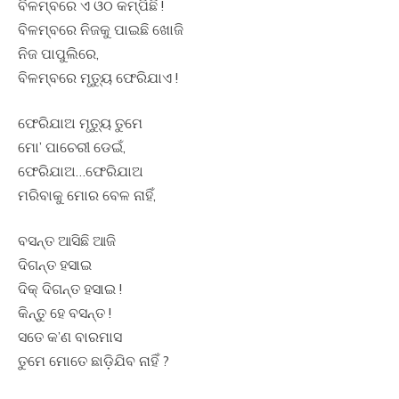
ବିଳମ୍ବରେ ଏ ଓଠ କମ୍ପିଛି !
ବିଳମ୍ବରେ ନିଜକୁ ପାଇଛି ଖୋଜି
ନିଜ ପାପୁଲିରେ,
ବିଳମ୍ବରେ ମୃତ୍ୟୁ ଫେରିଯାଏ !
ଫେରିଯାଅ ମୃତ୍ୟୁ ତୁମେ
ମୋ’ ପାଚେରୀ ଡେଇଁ,
ଫେରିଯାଅ…ଫେରିଯାଅ
ମରିବାକୁ ମୋର ବେଳ ନାହିଁ,
ବସନ୍ତ ଆସିଛି ଆଜି
ଦିଗନ୍ତ ହସାଇ
ଦିକ୍ ଦିଗନ୍ତ ହସାଇ !
କିନ୍ତୁ ହେ ବସନ୍ତ !
ସତେ କ’ଣ ବାରମାସ
ତୁମେ ମୋତେ ଛାଡ଼ିଯିବ ନାହିଁ ?