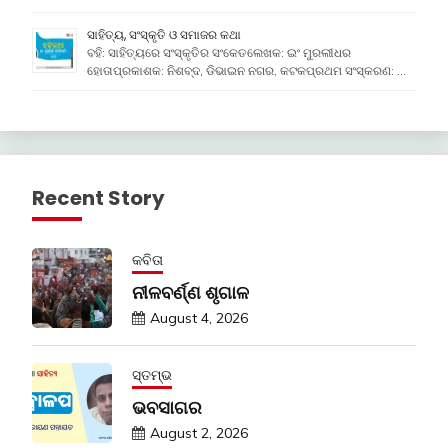
ସାହିତ୍ୟ, ସଂସ୍କୃତି ଓ ସମାଜର କଥା
ବହି: ସାହିତ୍ୟରେ ସଂସ୍କୃତିର ସଂକେତଲେଖକ: ଇଂ ମୁରଲୀଧର
ହୋତାପ୍ରକାଶକ: ନିଶବ୍ଦ, ଡିଭାଇନ ନଗର, କଟକପ୍ରଥମ ସଂସ୍କରଣ: …
Recent Story
କବିତା
ନୀଳବର୍ଣ୍ଣ ଶୃଗାଳ
August 4, 2026
ସ୍ତମ୍ଭ
ଭବସାଗର
August 2, 2026