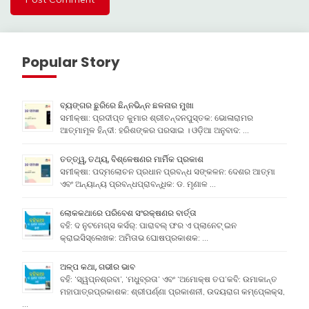
Popular Story
ବ୍ୟଙ୍ଗର ଛୁରିରେ ଛିନ୍ନଭିନ୍ନ ଛଳନାର ମୁଖା
ସମୀକ୍ଷା: ପ୍ରଦୀପ୍ତ କୁମାର ଶ୍ରୀଚନ୍ଦନପୁସ୍ତକ: ଭୋଳାରାମର
ଆତ୍ମାମୂଳ ହିନ୍ଦୀ: ହରିଶଙ୍କର ପରସାଇ । ଓଡ଼ିଆ ଅନୁବାଦ: …
ତତ୍ତ୍ୱ, ତଥ୍ୟ, ବିଶ୍ଳେଷଣର ମାର୍ମିକ ପ୍ରକାଶ
ସମୀକ୍ଷା: ପଦ୍ମଲୋଚନ ପ୍ରଧାନ ପ୍ରବନ୍ଧ ସଙ୍କଳନ: ଦେଶର ଆତ୍ମା
ଏବଂ ଅନ୍ୟାନ୍ୟ ପ୍ରବନ୍ଧପ୍ରାବନ୍ଧିକ: ଡ. ମୃଣାଳ …
ଲୋକକଥାରେ ପରିବେଶ ସଂରକ୍ଷଣର ବାର୍ତ୍ତା
ବହି: ଦ ନୁଟମେଗ୍ସ କର୍ସର୍: ପାରାବଲ୍ ଫର ଏ ପ୍ଲାନେଟ୍ ଇନ
କ୍ରାଇସିସ୍ଲେଖକ: ଅମିତାଭ ଘୋଷପ୍ରକାଶକ: …
ଅଳ୍ପ କଥା, ଗଭୀର ଭାବ
ବହି: ‘ସ୍ୱପ୍ନଶ୍ରବା’, ‘ମଧୁବ୍ରତା’ ଏବଂ ‘ଅମୋକ୍ଷ ତପ’କବି: ଉମାକାନ୍ତ
ମହାପାତ୍ରପ୍ରକାଶକ: ଶ୍ରୀପର୍ଣ୍ଣା ପ୍ରକାଶନୀ, ଉଦୟରାଗ କମ୍ପେ୍ଲକ୍ସ,
…