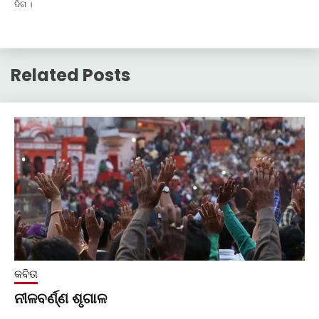
ଦିଗ ।
Related Posts
କବିତା
ନୀଳବର୍ଣ୍ଣ ଶୃଗାଳ