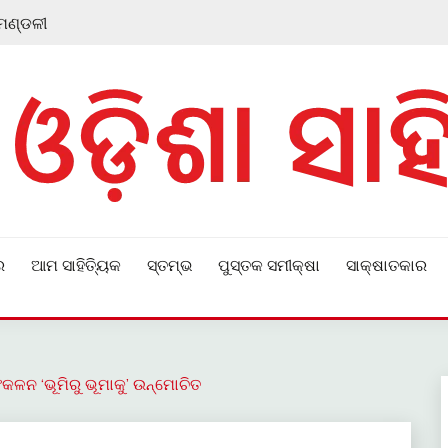
 ମଣ୍ଡଳୀ
ର
ଆମ ସାହିତ୍ୟିକ
ସ୍ତମ୍ଭ
ପୁସ୍ତକ ସମୀକ୍ଷା
ସାକ୍ଷାତକାର
କଳନ ‘ଭୂମିରୁ ଭୂମାକୁ’ ଉନ୍ମୋଚିତ