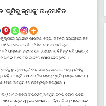
‘ଭୂମିରୁ ଭୂମାକୁ’ ଉନ୍ମୋଚିତ
ନୁକୂଲ୍ୟରେ ସ୍ଥାନୀୟ ଭାରତୀୟ ବିଦ୍ୟା ଭବନର ସଭାଗୃହରେ କବି
୍ମୋଚିତ ହୋଇଯାଇଛି । ଗିରିଜା ଶଙ୍କର ଶର୍ମାଙ୍କ
୍ଟ କବି ଅମରେଶ ପଟ୍ଟନାୟକ ଉଦଘାଟକ, ବିଶିଷ୍ଟ କବି ପ୍ରସନ୍ନ
ଶିଷ ମହାପାତ୍ର ଆଲୋଚକ ଭାବରେ ଯୋଗ ଦେଇଥିଲେ ।
୍ଷକୁ ଛୁଇଁଥିବା ଶ୍ରୀ ଦାଶ ସାହିତ୍ୟ ସର୍ଜନାରେ ମଧ୍ୟ ଶୀର୍ଷକୁ
୍ତ କବିତା ଆତ୍ମିକ ଓ ଆଙ୍ଗିକ ଉଭୟ ଦୃଷ୍ଟିରୁ ଉଚ୍ଚକୋଟୀର ।
ଛି ବୋଲି ଅତିଥିମାନେ ମତବ୍ୟକ୍ତ କରିଥିଲେ ।
େ ଉନ୍ମୋଚିତ କବିତା ସଂକଳନରୁ ଅତିଥିମାନଙ୍କ ଦ୍ଵାରା କବିତା
କିଶୋର ଦାସଙ୍କ ସ୍ୱାଗତ ଭାଷଣ ଓ ଅତିଥି ପରିଚୟ ପ୍ରଦାନରେ