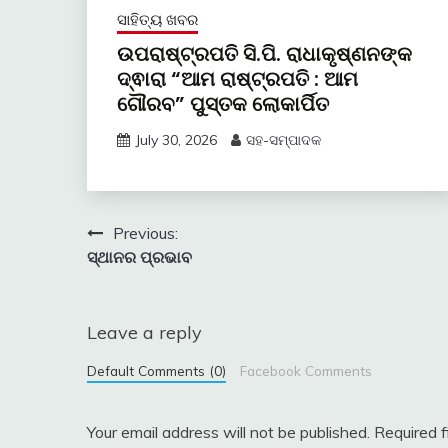
ସାହିତ୍ୟ ଖବର
ଉପରାଷ୍ଟ୍ରପତି ସି.ପି. ରାଧାକୃଷ୍ଣନଙ୍କ
ଦ୍ଵାରା “ଆମ ରାଷ୍ଟ୍ରପତି : ଆମ
ଗୌରବ” ପୁସ୍ତକ ଲୋକାର୍ପିତ
July 30, 2026
ସହ-ସମ୍ପାଦକ
Post
Previous:
ସ୍ଥାନର ପ୍ରଭାବ
navigation
Leave a reply
Default Comments (0)
Facebook Comments
Your email address will not be published.
Required 