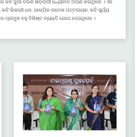
ବି ଦୁର୍ଗା ଚରଣ ଷଡ଼ଙ୍ଗୀ ଧନ୍ୟବାଦ ଅର୍ପଣ କରିଥିଲେ । ଏହି
କବି ଭିକାରୀ ଧଳ, ଗାଳ୍ପିକ ରମେଶ ପଟ୍ଟନାୟକ, କବି ସୂର୍ଯ୍ୟ
ଖିଲାର ପ୍ରମୁଖ ବହୁ ବିଶିଷ୍ଟ ବ୍ୟକ୍ତି ଯୋଗ ଦେଇଥିଲେ ।