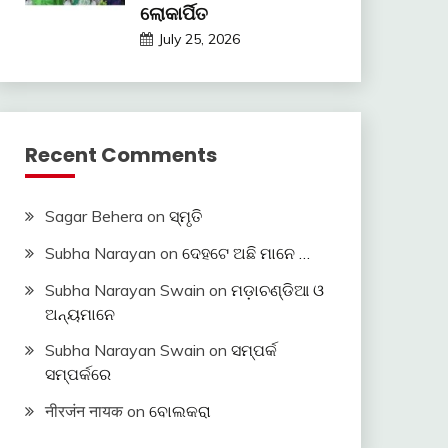
ଲୋକାର୍ପିତ
July 25, 2026
Recent Comments
Sagar Behera
on
ସ୍ମୃତି
Subha Narayan
on
ଦେହଟେ ଅଛି ମାନେ …
Subha Narayan Swain
on
ମଡ଼ାଚଣ୍ଡିଆ ଓ
ଅନ୍ୟମାନେ
Subha Narayan Swain
on
ସମ୍ପର୍କ
ସମ୍ପର୍କରେ
नीरजंन नायक
on
ବୋଲକରା