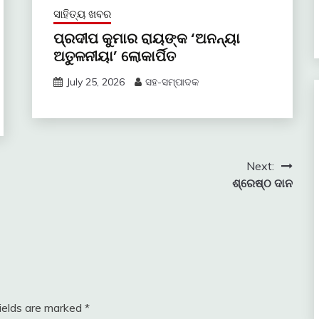
ସାହିତ୍ୟ ଖବର
ପ୍ରଦୀପ କୁମାର ରାୟଙ୍କ ‘ଅନନ୍ୟା
ଅତୁଳନୀୟା’ ଲୋକାର୍ପିତ
July 25, 2026
ସହ-ସମ୍ପାଦକ
Next:
ଶ୍ରେଷ୍ଠ ଦାନ
fields are marked
*