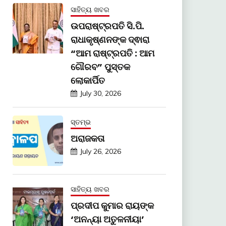
ସାହିତ୍ୟ ଖବର
ଉପରାଷ୍ଟ୍ରପତି ସି.ପି.
ରାଧାକୃଷ୍ଣନଙ୍କ ଦ୍ଵାରା
“ଆମ ରାଷ୍ଟ୍ରପତି : ଆମ
ଗୌରବ” ପୁସ୍ତକ
ଲୋକାର୍ପିତ
July 30, 2026
ସ୍ତମ୍ଭ
ଅରାଜକତା
July 26, 2026
ସାହିତ୍ୟ ଖବର
ପ୍ରଦୀପ କୁମାର ରାୟଙ୍କ
‘ଅନନ୍ୟା ଅତୁଳନୀୟା’