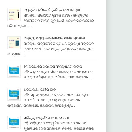
ବ୍ୟଙ୍ଗର ଛୁରିରେ ଛିନ୍ନଭିନ୍ନ ଛଳନାର ମୁଖା
ସମୀକ୍ଷା: ପ୍ରଦୀପ୍ତ କୁମାର ଶ୍ରୀଚନ୍ଦନପୁସ୍ତକ:
ଭୋଳାରାମର ଆତ୍ମାମୂଳ ହିନ୍ଦୀ: ହରିଶଙ୍କର ପରସାଇ ।
ଓଡ଼ିଆ ଅନୁବାଦ: …
ତତ୍ତ୍ୱ, ତଥ୍ୟ, ବିଶ୍ଳେଷଣର ମାର୍ମିକ ପ୍ରକାଶ
ସମୀକ୍ଷା: ପଦ୍ମଲୋଚନ ପ୍ରଧାନ ପ୍ରବନ୍ଧ ସଙ୍କଳନ:
ଦେଶର ଆତ୍ମା ଏବଂ ଅନ୍ୟାନ୍ୟ ପ୍ରବନ୍ଧପ୍ରାବନ୍ଧିକ:
ଡ. ମୃଣାଳ …
ଲୋକକଥାରେ ପରିବେଶ ସଂରକ୍ଷଣର ବାର୍ତ୍ତା
ବହି: ଦ ନୁଟମେଗ୍ସ କର୍ସର୍: ପାରାବଲ୍ ଫର ଏ ପ୍ଲାନେଟ୍
ଇନ କ୍ରାଇସିସ୍ଲେଖକ: ଅମିତାଭ ଘୋଷପ୍ରକାଶକ: …
ଅଳ୍ପ କଥା, ଗଭୀର ଭାବ
ବହି: ‘ସ୍ୱପ୍ନଶ୍ରବା’, ‘ମଧୁବ୍ରତା’ ଏବଂ ‘ଅମୋକ୍ଷ
ତପ’କବି: ଉମାକାନ୍ତ ମହାପାତ୍ରପ୍ରକାଶକ:
ଶ୍ରୀପର୍ଣ୍ଣା ପ୍ରକାଶନୀ, ଉଦୟରାଗ କମ୍ପେ୍ଲକ୍ସ, …
ସାହିତ୍ୟ, ସଂସ୍କୃତି ଓ ସମାଜର କଥା
ବହି: ସାହିତ୍ୟରେ ସଂସ୍କୃତିର ସଂକେତଲେଖକ: ଇଂ
ମୁରଲୀଧର ହୋତାପ୍ରକାଶକ: ନିଶବ୍ଦ, ଡିଭାଇନ ନଗର,