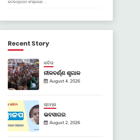
କଟକପ୍ରଥମ ସଂସ୍କରଣ: …
Recent Story
କବିତା
ନୀଳବର୍ଣ୍ଣ ଶୃଗାଳ
August 4, 2026
ସ୍ତମ୍ଭ
ଭବସାଗର
August 2, 2026