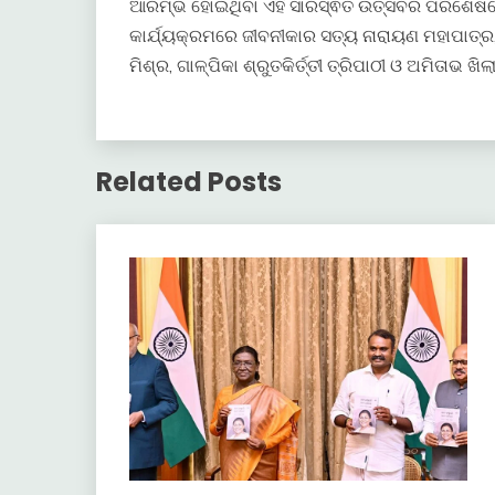
ଆରମ୍ଭ ହୋଇଥିବା ଏହି ସାରସ୍ଵତ ଉତ୍ସବର ପରିଶେଷରେ କ
କାର୍ଯ୍ୟକ୍ରମରେ ଜୀବନୀକାର ସତ୍ୟ ନାରାୟଣ ମହାପାତ୍ର, 
ମିଶ୍ର, ଗାଳ୍ପିକା ଶ୍ରୁତକିର୍ତ୍ତୀ ତ୍ରିପାଠୀ ଓ ଅମିତାଭ 
Related Posts