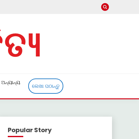
ଅନ୍ୟାନ୍ୟ
ଲେଖା ପଠାନ୍ତୁ
Popular Story