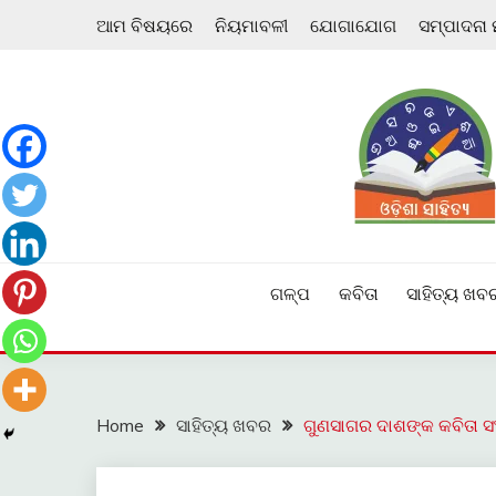
Skip
ଆମ ବିଷୟରେ
ନିୟମାବଳୀ
ଯୋଗାଯୋଗ
ସମ୍ପାଦନା
to
content
ଓଡ଼ିଆ ଇ-ସାହିତ୍ୟକୁ ଆଗକୁ ନେବାକୁ ଏକ ନୂଆ ପ୍ରଚେଷ୍ଠା
ଓଡ଼ିଶା ସାହିତ୍ୟ
ଗଳ୍ପ
କବିତା
ସାହିତ୍ୟ ଖବ
Home
ସାହିତ୍ୟ ଖବର
ଗୁଣସାଗର ଦାଶଙ୍କ କବିତା ସଂ