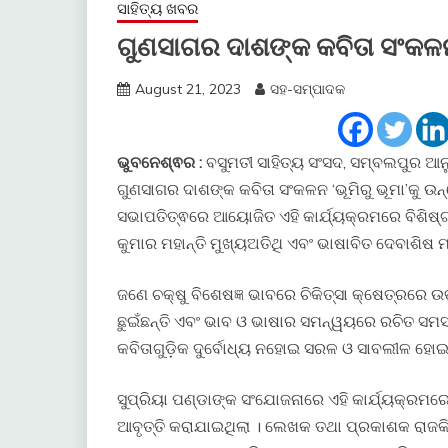
ସାହିତ୍ୟ ଖବର
ଗୁଣସାଗର ଦାଶଙ୍କ କବିତା ସଂକଳନ 
August 21, 2023
ସହ-ସମ୍ପାଦକ
ଭୁବନେଶ୍ଵର :
ବସୁମତୀ ସାହିତ୍ୟ ସଂସଦ, ସମ୍ବଲପୁର ଆ
ଗୁଣସାଗର ଦାଶଙ୍କ କବିତା ସଂକଳନ ‘ଭୂମିରୁ ଭୂମା’କୁ ଉନ
ସଭାପତିତ୍ଵରେ ଆୟୋଜିତ ଏହି କାର୍ଯ୍ୟକ୍ରମରେ ବିଶିଷ
କୁମାର ମହାନ୍ତି ମୁଖ୍ୟଅତିଥି ଏବଂ ଭାଷାବିତ ଦେବା
ଜଣେ ଚକ୍ଷୁ ବିଶେଷଜ୍ଞ ଭାବରେ ଚିକିତ୍ସା କ୍ଷେତ୍ରରେ ଉତ୍କର
ଛୁଇଁଛନ୍ତି ଏବଂ ଭାବ ଓ ଭାଷାର ସମନ୍ୱୟରେ ରଚିତ ସମସ
କବିତାଗୁଡ଼ିକ ଦୁର୍ବୋଧ୍ୟ ନହୋଇ ସରଳ ଓ ସାବଲୀଳ ହୋଇ
ସୁପ୍ରିୟା ପଣ୍ଡାଙ୍କ ସଂଯୋଜନାରେ ଏହି କାର୍ଯ୍ୟକ୍ରମର
ଆବୃତ୍ତି କରାଯାଇଥିଲା । ଲେଖକ ତଥା ପ୍ରକାଶକ ରାଜ