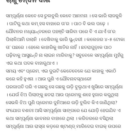
ସମ୍ପୂର୍ଣ୍ଣା କେବେ ସେ ଚୁଲବୁଲି କେବେ ଆନମନା । ସେ ଭାରି ଲାଜକୁଳି
। ପାଟିରୁ କଥା କମ୍‍ ହସ ବାହାରେ ତା’ର । ପାଠ ବି ଭଲ ପଢ଼େ ।
ଯୌବନର ମଧ୍ୟାନ୍ତରରେ ପହଞ୍ଚି ସାରିବା ପରେ ବି ଏ ଯାଏଁ ତା’ର
ପିଲାଳିଆମି ଗଲାନି । ଦେଖିବାକୁ ଭାରି ସୁନ୍ଦରୀ । କଲେଜର ୪-୫ ଟୋକା
ତା’ ପଛରେ । ହେଲେ କାହାରିକୁ ଖାତିର ନାହିଁ । ଛତରାଗୁଡ଼ାକ ପାଠ
ପଢ଼ିବାକୁ ଆସୁଛନ୍ତି ନା ଲାଇନ ମାରିବାକୁ? ସବୁବେଳେ ସମ୍ପୂର୍ଣ୍ଣା ମୁହଁରୁ
ଏଇ କଥା ପଦକ ବାହାରୁଥାଏ ।
ସମୟ ଏବଂ ପ୍ରେମ, ଏଇ ଦୁଇଟି କେତେବେଳେ ଯେ କାହାକୁ ଏକାଠି
କରେ କହି ହୁଏନା । ଆଉ ପୁଣି ଏ ଯୌବନାବସ୍ଥାରେ!
ପରଜାପତି ପରି ଏ ଗଛରୁ ସେ ଗଛକୁ ଉଡି଼ ବୁଲୁଥାଏ ଖୁସିରେ ସମ୍ପୂର୍ଣ୍ଣା
। ଯେଉଁ ଝିଅ ପିଲାଙ୍କୁ ଛତରା ଆଉ ପ୍ରେମକୁ ଶହେ ହୁଜାର କରୁଥିଲା
ସେଭଳି ଝିଅ ପୁଣି ପ୍ରେମର ଦୁନିଆରେ ଉଡି଼ ବୁଲିବ କିଏ ଜାଣିଥିଲା?
ସଂଯୋଗ ବଶତଃ ଆସି ସମ୍ପୂର୍ଣ୍ଣା ସାଙ୍ଗରେ ଯେ ଯୋଡି଼ ହେଇଯିବ ଏ
କଥା ସମ୍ପୂର୍ଣ୍ଣା ଭାବନାର ବାହାରେ ଥିଲା । କରିଡରରେ ବସିଥିଲା
ସମ୍ପୂର୍ଣ୍ଣା ଆଉ ରାସ୍ତା କଡ଼ରେ ଷ୍ଟାଣ୍ଡ୍‍ ମାରିଦେଇ ବାଇକ୍‍ ଉପରେ