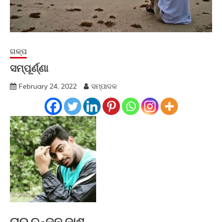
ଗଳ୍ପ
ସମ୍ପୂର୍ଣ୍ଣା
February 24, 2022
ସମ୍ପାଦକ
ଚାରୁ ଚନ୍ଦନ ଦାଶ