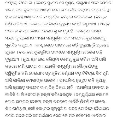
ବସିଥିଲା ସଂଯୋଗ । କେଡ଼େ ସୁନ୍ଦର ସେ ଦୃଶ୍ୟ, ଲାଗୁଥାଏ ସତେ ଯେମିତି
ଏକ ଅଜଣା ଦୁନିଆରେ ଅଛନ୍ତି ସେମାନେ । ନୀଳ ରଙ୍ଗର ଟପ୍‍ଟା ପିନ୍ଧି
ହାତରେ ବହି ଖଣ୍ଡେ ଧରି ସମ୍ପୂର୍ଣ୍ଣା ବସିଥିଲା କରିଡରରେ । ବସନ୍ତ
ଆସି ସାରିଥାଏ । ଗଛରେ କୋକିଳର କୁହୁତାନ କମ୍ପି ଉଠୁଥାଏ । ଆମ୍ବ
ବଉଳର ବାସ୍ନା କୋଉ ଅତରଠାରୁ କମ୍‍ ନୁହେଁ । ବସନ୍ତର ବାସ୍ନା
ସାଙ୍ଗକୁ ପ୍ରେମର ବାସ୍ନା ସମ୍ପୂର୍ଣ୍ଣା ଏବଂ ସଂଯୋଗ ଦୁଇ ଜଣଙ୍କୁ
ସୁବାସିତ କରୁଥାଏ । ବାସ୍‍, କେତେ ଆରାମରେ ଉଡି଼ ବୁଲୁଥାନ୍ତି ପ୍ରେମୀ
ଯୁଗଳ । ବସନ୍ତର ସୁଲସୁଲିଆ ପବନରେ ସମ୍ପୂର୍ଣ୍ଣାର କେଶ ଉଡି଼
ବୁଲୁଥାଏ । ନୂଆ ଷ୍ଟାଇଲ କରିଥିବା କେଶରୁ ଦୁଇ ଚାରିଟା ଆସି ଆଖି
କଡ଼ରେ ଲାଖି ଯାଉଥାଏ । ଯାହାକି ସମ୍ପୂର୍ଣ୍ଣାର ସୌନ୍ଦର୍ଯ୍ୟକୁ
ଦ୍ୱିଗୁଣିତ କରି ଦେଉଥାଏ ପ୍ରକୃତିର ବର୍ଣ୍ଣନା ବଡ଼ ବିଚିତ୍ର, ସିଏ ପୁଣି
ଆଜି କାଲିକା ଟୋକାଙ୍କ ପ୍ରେମ । ଫାଇଲିନ, ହୁଡ୍‍ହୁଡ୍‍ ଭଳି କୁଆଡୁ
ଆସି କୁଆଡ଼େ ପଳାଇବ ତା’ର ଠିକ୍‍ ଠିକଣା ନାହିଁ । ଅମାନିଆ ପବନଟା ନ
ମାନିକି ଖାଲି ଦେହଟାକୁ ତତ୍‍ଲା କରିଦେଉଥିବ । ସମ୍ପୂର୍ଣ୍ଣାର କୋମଳ
ଗୋରା ରଙ୍ଗର ଦେହଟା, ତତ୍‍ଲା ପବନରେ ଝାଉଁଳି ଯିବନି ତ! ହେଲେ
କିଏ ଜାଣିଥିଲା, ସେହି ବସନ୍ତର ସୁଲ୍‍ସୁଲିଆ ପବନ ଯେ ଦିନେ ବୈଶାଖର
ତତ୍‍ଲା ପବନ ପରି ସମ୍ପୂର୍ଣ୍ଣାର ସେଇ କୋମଳ ଦେହଟାକୁ ଝାଉଁଳାଇ