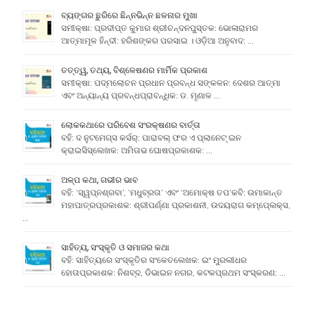
ବ୍ୟଙ୍ଗର ଛୁରିରେ ଛିନ୍ନଭିନ୍ନ ଛଳନାର ମୁଖା
ସମୀକ୍ଷା: ପ୍ରଦୀପ୍ତ କୁମାର ଶ୍ରୀଚନ୍ଦନପୁସ୍ତକ: ଭୋଳାରାମର
ଆତ୍ମାମୂଳ ହିନ୍ଦୀ: ହରିଶଙ୍କର ପରସାଇ । ଓଡ଼ିଆ ଅନୁବାଦ: …
ତତ୍ତ୍ୱ, ତଥ୍ୟ, ବିଶ୍ଳେଷଣର ମାର୍ମିକ ପ୍ରକାଶ
ସମୀକ୍ଷା: ପଦ୍ମଲୋଚନ ପ୍ରଧାନ ପ୍ରବନ୍ଧ ସଙ୍କଳନ: ଦେଶର ଆତ୍ମା
ଏବଂ ଅନ୍ୟାନ୍ୟ ପ୍ରବନ୍ଧପ୍ରାବନ୍ଧିକ: ଡ. ମୃଣାଳ …
ଲୋକକଥାରେ ପରିବେଶ ସଂରକ୍ଷଣର ବାର୍ତ୍ତା
ବହି: ଦ ନୁଟମେଗ୍ସ କର୍ସର୍: ପାରାବଲ୍ ଫର ଏ ପ୍ଲାନେଟ୍ ଇନ
କ୍ରାଇସିସ୍ଲେଖକ: ଅମିତାଭ ଘୋଷପ୍ରକାଶକ: …
ଅଳ୍ପ କଥା, ଗଭୀର ଭାବ
ବହି: ‘ସ୍ୱପ୍ନଶ୍ରବା’, ‘ମଧୁବ୍ରତା’ ଏବଂ ‘ଅମୋକ୍ଷ ତପ’କବି: ଉମାକାନ୍ତ
ମହାପାତ୍ରପ୍ରକାଶକ: ଶ୍ରୀପର୍ଣ୍ଣା ପ୍ରକାଶନୀ, ଉଦୟରାଗ କମ୍ପେ୍ଲକ୍ସ,
…
ସାହିତ୍ୟ, ସଂସ୍କୃତି ଓ ସମାଜର କଥା
ବହି: ସାହିତ୍ୟରେ ସଂସ୍କୃତିର ସଂକେତଲେଖକ: ଇଂ ମୁରଲୀଧର
ହୋତାପ୍ରକାଶକ: ନିଶବ୍ଦ, ଡିଭାଇନ ନଗର, କଟକପ୍ରଥମ ସଂସ୍କରଣ: …