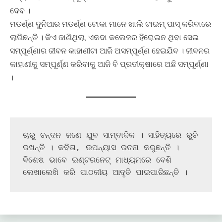
ଦେବ ।
ମଡର୍ଣ୍ଣ ଦୁନିଆର ମଡର୍ଣ୍ଣ ଟୋକା ମାନେ ଖାଲି ଟାଇମ୍‍ ପାସ୍‍ କରିବାରେ
ଲାଗିଛନ୍ତି । କିଏ ଜାଣିଥିଲା, ଏକଦା କଲେଜର ହିରୋଇନ ଥିବା ସେଇ
ସମ୍ପୂର୍ଣ୍ଣାର ଜୀବନ କାହାଣୀଟା ଆଜି ଅସମ୍ପୂର୍ଣ୍ଣ ହେଇଯିବ । ଜୀବନର
କାହାଣୀକୁ ସମ୍ପୂର୍ଣ୍ଣ କରିବାକୁ ଆଜି ବି ପ୍ରତୀକ୍ଷାରେ ଅଛି ସମ୍ପୂର୍ଣ୍ଣା
।
ଚାରୁ ଚନ୍ଦନ ଜଣେ ଯୁବ ସାମ୍ବାଦିକ । ସାହିତ୍ୟରେ ରୁଚି 
ରଖନ୍ତି । କବିତା, ଉପନ୍ୟାସ ରଚନା କରୁଛନ୍ତି । 
ବିଶେଷ ଭାବେ ଇଣ୍ଟରନେଟ୍ ମାଧ୍ୟମରେ ବେଶି 
ଲେଖାଲେଖି କରି ପାଠକୀୟ ଆଦୃତି ପାଇପାରିଛନ୍ତି ।