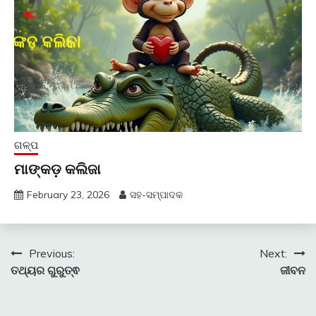
ଗଳ୍ପ
ମାଙ୍କଡ଼ କଲିଜା
February 23, 2026
ସହ-ସମ୍ପାଦକ
Post
Previous:
Next:
ତଥ୍ୟର ଗୁରୁତ୍ଵ
ଜୀବନ
navigation