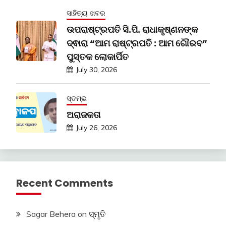
ସାହିତ୍ୟ ଖବର
ଉପରାଷ୍ଟ୍ରପତି ସି.ପି. ରାଧାକୃଷ୍ଣନଙ୍କ
ଦ୍ଵାରା “ଆମ ରାଷ୍ଟ୍ରପତି : ଆମ ଗୌରବ”
ପୁସ୍ତକ ଲୋକାର୍ପିତ
July 30, 2026
ସ୍ତମ୍ଭ
ଅରାଜକତା
July 26, 2026
Recent Comments
Sagar Behera
on
ସ୍ମୃତି