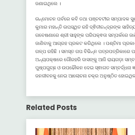
ଜଣାଇଥିଲେ ।
ଉନ୍ମୋଚନ ପର୍ବରେ କବି ତଥା ପଞ୍ଚବଟୀର ସମ୍ପାଦକ ସୁଶା
କୁମାର ମହାନ୍ତି ଉପସ୍ଥିତ ରହି ଦ୍ଵିତୀଚନ୍ଦ୍ରଙ୍କ ସାହି
ଗବେଷଣାରେ ଶ୍ରୀ ସାହୁଙ୍କ ପରିପକ୍ଵତା ସମ୍ପର୍କରେ ଜା
ଜାଣିବାକୁ ଆଗ୍ରହ ପ୍ରକଟ କରିଥିଲେ । ପଶ୍ଚିମା ପ୍ରକା
ଗଳ୍ପ ରହିଛି । ସମସ୍ତ ଗପ ବିଭିନ୍ନ ପତ୍ରପତ୍ରିକାରେ
ଅନ୍ୟପକ୍ଷରେ ଗୌରହରି ଦାସଙ୍କୁ ଆଜି ରାୟଗଡ଼ା ସମ୍ବାଦ 
ପୁଷ୍ପଗୁଚ୍ଛ ଓ ଉପଢୌକନ ଦେଇ ସ୍ଵାଗତ ସମ୍ବର୍ଦ୍ଧନା ଜ୍
ଜନଜୀବନକୁ ନେଇ ଆଲୋଚନା ଚକ୍ର ଅନୁଷ୍ଠିତ ହୋଇଥିଲା
Related Posts