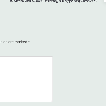
ଡ. ଅନୀଲ ଧୀର ପାଇବେ ‘ଜଗବନ୍ଧୁ ସିଂହ ସ୍ମୃତି ସମ୍ମାନ-୨୦୨୩’
fields are marked
*