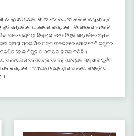
ନ୍ତ କୁମାର ନାୟକ, ଶିକ୍ଷାବିତ ତଥା ସମ୍ଭକାର ଡ. ଦୁଷ୍ମନ୍ତ
ତ୍ୟ କୃତି ସମ୍ପର୍କରେ ଆଲୋଚନା କରିଥିଲେ । ବିଶେଷକରି ଜନଜାତି
ଣିବା ପରେ ରାୟଗଡ଼ା ଜିଲ୍ଲାର ଜନଜାତିଙ୍କ ସମ୍ପର୍କରେ ଅଧିକ
ଶନୀ ଦ୍ଵାରା ପ୍ରକାଶିତ ଗଳ୍ପ ସଂକଳନରେ ମୋଟ ୧୯ ଟି କ୍ଷୁଦ୍ର
 ପରକଷିତ ହୋଇ ବିପୁଳ ପାଠକୀୟତା ହାସଲ କରିଛି ।
ସାହିତ୍ୟଘର ସଦସ୍ୟଙ୍କ ସହ ବହୁ ସାହିତ୍ୟିକ ସାକ୍ଷାତ ପୂର୍ବକ
ଞାପନ କରିଥିଲେ । ଏହାପରେ ରାୟଗଡ଼ାର ସାହିତ୍ୟ, ସଂସ୍କୃତି ଓ
 ।