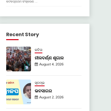
କଟକପ୍ରଥମ ସଂସ୍କରଣ: …
Recent Story
କବିତା
ନୀଳବର୍ଣ୍ଣ ଶୃଗାଳ
August 4, 2026
ସ୍ତମ୍ଭ
ଭବସାଗର
August 2, 2026