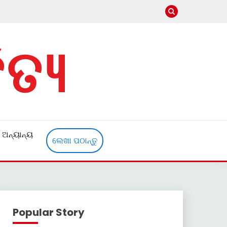
ଅନ୍ୟାନ୍ୟ
ଲେଖା ପଠାନ୍ତୁ
Popular Story