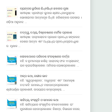
ବ୍ୟଙ୍ଗର ଛୁରିରେ ଛିନ୍ନଭିନ୍ନ ଛଳନାର ମୁଖା
ସମୀକ୍ଷା: ପ୍ରଦୀପ୍ତ କୁମାର ଶ୍ରୀଚନ୍ଦନପୁସ୍ତକ:
ଭୋଳାରାମର ଆତ୍ମାମୂଳ ହିନ୍ଦୀ: ହରିଶଙ୍କର ପରସାଇ ।
ଓଡ଼ିଆ ଅନୁବାଦ: …
ତତ୍ତ୍ୱ, ତଥ୍ୟ, ବିଶ୍ଳେଷଣର ମାର୍ମିକ ପ୍ରକାଶ
ସମୀକ୍ଷା: ପଦ୍ମଲୋଚନ ପ୍ରଧାନ ପ୍ରବନ୍ଧ ସଙ୍କଳନ:
ଦେଶର ଆତ୍ମା ଏବଂ ଅନ୍ୟାନ୍ୟ ପ୍ରବନ୍ଧପ୍ରାବନ୍ଧିକ:
ଡ. ମୃଣାଳ …
ଲୋକକଥାରେ ପରିବେଶ ସଂରକ୍ଷଣର ବାର୍ତ୍ତା
ବହି: ଦ ନୁଟମେଗ୍ସ କର୍ସର୍: ପାରାବଲ୍ ଫର ଏ ପ୍ଲାନେଟ୍
ଇନ କ୍ରାଇସିସ୍ଲେଖକ: ଅମିତାଭ ଘୋଷପ୍ରକାଶକ: …
ଅଳ୍ପ କଥା, ଗଭୀର ଭାବ
ବହି: ‘ସ୍ୱପ୍ନଶ୍ରବା’, ‘ମଧୁବ୍ରତା’ ଏବଂ ‘ଅମୋକ୍ଷ
ତପ’କବି: ଉମାକାନ୍ତ ମହାପାତ୍ରପ୍ରକାଶକ:
ଶ୍ରୀପର୍ଣ୍ଣା ପ୍ରକାଶନୀ, ଉଦୟରାଗ କମ୍ପେ୍ଲକ୍ସ, …
ସାହିତ୍ୟ, ସଂସ୍କୃତି ଓ ସମାଜର କଥା
ବହି: ସାହିତ୍ୟରେ ସଂସ୍କୃତିର ସଂକେତଲେଖକ: ଇଂ
ମୁରଲୀଧର ହୋତାପ୍ରକାଶକ: ନିଶବ୍ଦ, ଡିଭାଇନ ନଗର,