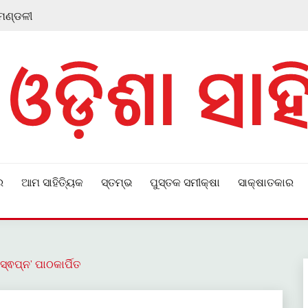
 ମଣ୍ଡଳୀ
ର
ଆମ ସାହିତ୍ୟିକ
ସ୍ତମ୍ଭ
ପୁସ୍ତକ ସମୀକ୍ଷା
ସାକ୍ଷାତକାର
୍ଵପ୍ନ’ ପାଠକାର୍ପିତ