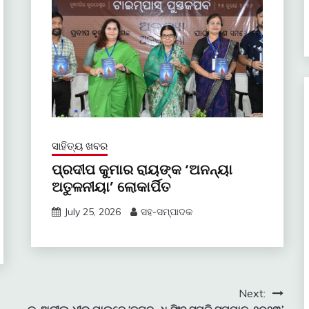
ସାହିତ୍ୟ ଖବର
ପ୍ରଦୀପ କୁମାର ରାୟଙ୍କ ‘ଅନନ୍ୟା
ଅତୁଳନୀୟା’ ଲୋକାର୍ପିତ
July 25, 2026
ସହ-ସମ୍ପାଦକ
Next: