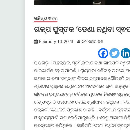
ସାହିତ୍ୟ ଖବର
ଗଳ୍ପ ପୁସ୍ତକ ‘ଡେଣା ନଥିବା ସ୍ଵପ୍
February 10, 2023
ସହ-ସମ୍ପାଦକ
ରାୟଗଡ଼ା : ସାହିତ୍ୟିକ, ସ୍ତମ୍ଭକାର ତଥା ଗାଳ୍ପିକ ଦ୍ଵିତ
ପାଠକାର୍ପଣ ହୋଇଯାଇଛି । ରାୟଗଡ଼ା ସର୍କିଟ ହାଉସରେ ଅନୁ
କଥାକାର ତଥା ‘ସମ୍ବାଦ’ ଫିଚର ସମ୍ପାଦକ ଗୌରହରି ଦାସ 
ଶ୍ରୀଦାସ ପୁସ୍ତକ ଉନ୍ମୋଚନ ଅବସରରେ ଶ୍ରୀ ସାହୁଙ୍କ ନ
ଜୀବନର ଦୃଶ୍ୟପଟ୍ଟକୁ ଚରିତ୍ର ମୁତାବକ ନିଜସ୍ଵ ସ୍ୱତ
ଅଭ୍ୟସ୍ତ ଓ ପରିପକ୍ଵ ବୋଲି ଶ୍ରୀଦାସ କହିଥିଲେ । ଦୀର୍
ପତ୍ରିକା ‘କଥା’ରେ ପ୍ରକାଶ ପାଇଛି । ବର୍ତ୍ତମାନ ଦ୍ଵିତ
ଓ ହୃଦୟସ୍ପର୍ଶୀ ଗପ ଲେଖିପାରୁଛନ୍ତି । ଏସବୁ ଆଗାମୀ 
ମତବ୍ୟକ୍ତ କରିଥିଲେ । ସେହିପରି ‘ଡେଣା ନଥିବା ସ୍ଵପ୍