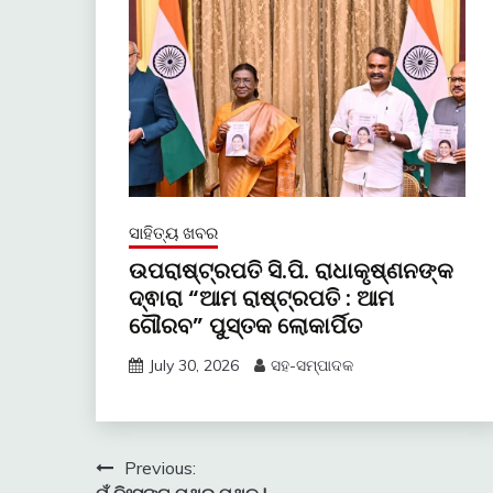
ସାହିତ୍ୟ ଖବର
ଉପରାଷ୍ଟ୍ରପତି ସି.ପି. ରାଧାକୃଷ୍ଣନଙ୍କ
ଦ୍ଵାରା “ଆମ ରାଷ୍ଟ୍ରପତି : ଆମ
ଗୌରବ” ପୁସ୍ତକ ଲୋକାର୍ପିତ
July 30, 2026
ସହ-ସମ୍ପାଦକ
Post
Previous: