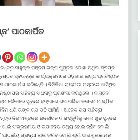
ନ’ ପାଠକାର୍ପିତ
ୀଚନ୍ଦ୍ର ସାହୁଙ୍କ ପଞ୍ଚମ ଗଳ୍ପ ପୁସ୍ତକ ‘ଡେଣା ନଥିବା ସ୍ଵପ୍ନ’
ଷ୍ଠିତ ସ୍ବତନ୍ତ୍ର କାର୍ଯ୍ୟକ୍ରମରେ ଓଡ଼ିଶାର ଲବ୍ଧ ପ୍ରତିଷ୍ଠିତ
ପାଠକାର୍ପଣ କରିଛନ୍ତି । ଦିନିକିଆ ରାୟଗଡ଼ା ଗସ୍ତରେ ଆସିଥିବା
ିଷ୍ଠାପର ସାହିତ୍ୟ ସାଧନାକୁ ପ୍ରଶଂସା କରିଥିଲେ । ବାସ୍ତବ
ନ୍ତ୍ର ଶୈଳୀରେ ସୁନ୍ଦର ଢଙ୍ଗରେ ଗପ ଗଢିବା କଳାରେ ଗାଳ୍ପିକ
ଘଦିନ ଧରି ତାଙ୍କ ଗପ ପଢି ଆସିଛି । ଅନେକ ଗପ ସାହିତ୍ୟ
ୀଚନ୍ଦ୍ର ନିଜ ଅଞ୍ଚଳର ଜନଜୀବନ ଓ ସଂସ୍କୃତିକୁ ନେଇ ଖୁବ ସୁନ୍ଦର
ପିଢି ପାଇଁ ସଂଗ୍ରହଣୀୟ ଓ ଉପାଦେୟ ତଥ୍ୟ ହୋଇ ରହିବ ବୋଲି
ନ’ ପାଠକୀୟ ଶ୍ରଦ୍ଧା ଲାଭ କରିବ ବୋଲି ଶ୍ରୀ ଦାସ ଶୁଭକାମନା