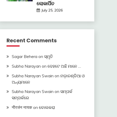
ଲୋକାର୍ପିତ
July 25, 2026
Recent Comments
Sagar Behera
on
ସ୍ମୃତି
Subha Narayan
on
ଦେହଟେ ଅଛି ମାନେ …
Subha Narayan Swain
on
ମଡ଼ାଚଣ୍ଡିଆ ଓ
ଅନ୍ୟମାନେ
Subha Narayan Swain
on
ସମ୍ପର୍କ
ସମ୍ପର୍କରେ
नीरजंन नायक
on
ବୋଲକରା