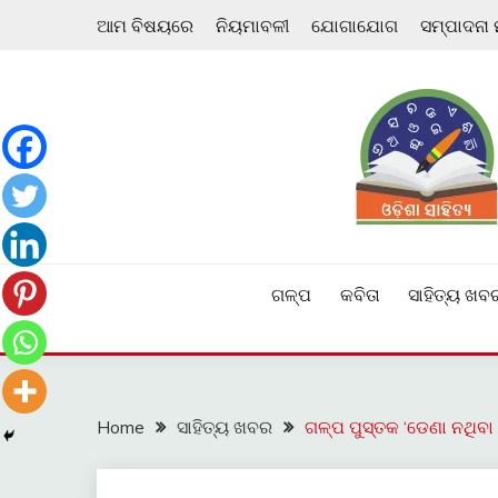
Skip
ଆମ ବିଷୟରେ
ନିୟମାବଳୀ
ଯୋଗାଯୋଗ
ସମ୍ପାଦନା
to
content
ଓଡ଼ିଆ ଇ-ସାହିତ୍ୟକୁ ଆଗକୁ ନେବାକୁ ଏକ ନୂଆ ପ୍ରଚେଷ୍ଠା
ଓଡ଼ିଶା ସାହିତ୍ୟ
ଗଳ୍ପ
କବିତା
ସାହିତ୍ୟ ଖବ
Home
ସାହିତ୍ୟ ଖବର
ଗଳ୍ପ ପୁସ୍ତକ ‘ଡେଣା ନଥିବା ସ