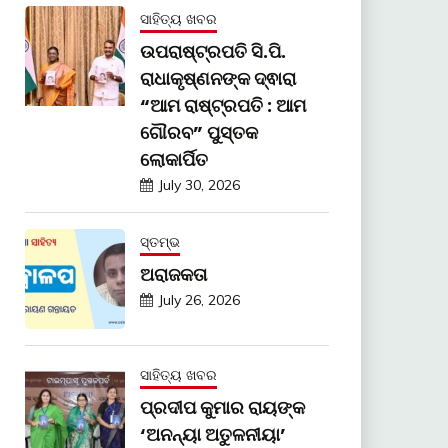
ସାହିତ୍ୟ ଖବର
ଉପରାଷ୍ଟ୍ରପତି ସି.ପି.
ରାଧାକୃଷ୍ଣନଙ୍କ ଦ୍ଵାରା
“ଆମ ରାଷ୍ଟ୍ରପତି : ଆମ
ଗୌରବ” ପୁସ୍ତକ
ଲୋକାର୍ପିତ
July 30, 2026
ସ୍ତମ୍ଭ
ଅରାଜକତା
July 26, 2026
ସାହିତ୍ୟ ଖବର
ପ୍ରଦୀପ କୁମାର ରାୟଙ୍କ
‘ଅନନ୍ୟା ଅତୁଳନୀୟା’