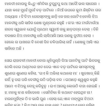
ମାଳତୀ ବୋଉକୁ କିନ୍ତୁ ଏମିତିକା ଚୁପୁଚୁପୁ କଥା ଆଦୌ ଭଲ ଲାଗେନା ।
ଯାହା କହେ ମୁହେଁ ମୁହେଁ ବଡ଼ ପାଟିରେ । ନିଆଁ ଉପରେ କୁଟା ଛିଞ୍ଚିବା ତାର
ଅଭ୍ୟାସ । ଦି’ଦି’ଟା ଗେରସ୍ତଙ୍କୁ ଛାଡ଼ି ସେ ତାର ଗୋଟିଏ ବୋଲି ଝିଅ
ମାଳତୀକୁ ଧରି ସାହିର ଶେଷ ମୁଣ୍ଡରେ ରହୁଛି । ତା’ର ଏଇ ଟାଉଁଟାଉଁଆ
ନାରଦ ସ୍ୱଭାବ ଯୋଗୁଁ ପ୍ରଥମ ସ୍ୱାମୀ ତାକୁ ଛାଡ଼ପତ୍ର ଦେଲା । ତିନି
ବରଷର ଝିଅ ମାଳତୀକୁ ଧରି ଚାଲିଆସି ଆଉ ଜଣକୁ ଦୁତୀଅ ହେଲା ।
ହେଲେ ତା ପାଖରେ ବି ବେଶୀ ଦିନ ଚଳିପାରିଲା ନାହିଁ । ଶେଷକୁ ଆସି ଏଇ
ସାହିରେ ଅଛି ।
ସେଇ ରାହାବଳୀ ମାଳତୀ ବୋଉ ଧୂଳିଗୁଣ୍ଡି ଦିଆ ପାନଟିକୁ ପାଟି ଭିତରକୁ
ଠେଲି ଦେଇ ଅଣ୍ଟାରେ ହାତ ଦେଇ ଏତେ ବଡ଼ ପାଟିରେ ସମସ୍ତଙ୍କୁ
ଶୁଣେଇ ଶୁଣେଇ କହିଲା, “ଇଏ କି ଅଭିଲା କଥାଲୋ ମା’ । ଖୁଡଖାଡ୍ କିଛି
ନାହିଁ, ହୁ ପରା ପରି ବେଦୀରୁ ଉଠି ପଡ଼ିଲା ବର । ଇଆଡ଼େ ଶ୍ୱଶୁର କହୁଛି
ଆମେ ଏ ଝିଅକୁ ବୋହୂ କରିବୁନୁ । ଇଏ ଆଗରୁ କୋଉଠି ବାହା ହୋଇଛି ।
ହ, ମନକୁ କ’ଣ କହିଦେଲେ । ସେମିତିକା କି କଥାଟେ ହେଇଥିବ ନା !
ମଉନମୁହିଁଙ୍କ ଠି ତ ଭାରି ଗୁଣ । ହେଲା ଯେ,ଏବେ ମଙ୍ଗୁଳା ଝିଅଟା
କରିବ କ’ଣ ? କିଏ ଆଉ ତାକୁ ବାହା ହେବ ? ବୋଝଟାଏ ହେଇ ରହିଲା