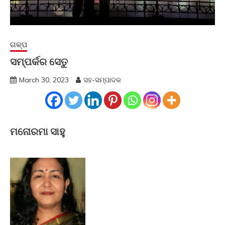
ଗଳ୍ପ
ସମ୍ପର୍କର ସେତୁ
March 30, 2023
ସହ-ସମ୍ପାଦକ
ମନୋରମା ସାହୁ