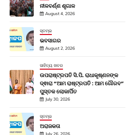
ନୀଳବର୍ଣ୍ଣ ଶୃଗାଳ
August 4, 2026
ସ୍ତମ୍ଭ
ଭବସାଗର
August 2, 2026
ସାହିତ୍ୟ ଖବର
ଉପରାଷ୍ଟ୍ରପତି ସି.ପି. ରାଧାକୃଷ୍ଣନଙ୍କ
ଦ୍ଵାରା “ଆମ ରାଷ୍ଟ୍ରପତି : ଆମ ଗୌରବ”
ପୁସ୍ତକ ଲୋକାର୍ପିତ
July 30, 2026
ସ୍ତମ୍ଭ
ଅରାଜକତା
July 26, 2026