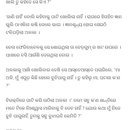
ଖାଲି ତୁ କହିଦେ ସେ କିଏ ?”
‘ଜାଣି ନାହିଁ’ ବୋଲି କହିବାକୁ ପାଟି ଖୋଲିଲା ନାହିଁ । ରାଗରେ ହିତାହିତ ଜ୍ଞାନ
ଭୁଲି ଠାଏକିନା କଷି ଦେଲେ ଭାଇ । ଜ୍ଞାନଶୂନ୍ୟ ହୋଇ ସେଇଠି
ଟଳିପଡ଼ିଲା ଅଳକା ।
ଚେତା ଫେରିବାବେଳକୁ ସେ ଶୋଇଥିଲା ତା ବେଡ଼ରୁମ୍ ର ଖଟ ଉପରେ ।
ପାଖରେ ବସି ଆଉଁଶି ଦେଉଥିଲା ବୋଉ ।
ଅଳକାକୁ ଆଖି ଖୋଲିବାର ଦେଖି ସେ ଆସ୍ତେଆସ୍ତେ ପଚାରିଲେ, “ମା
ଅଳି, ମୁଁ ଏଗୁଡ଼ କିଛି ହେଲେ ବୁଝିପାରୁ ନାହିଁ । ତୁ କହିଲୁ ମା, ଘଟଣା କ’ଣ
?”
ବିରକ୍ତିରେ ପାଟି କରି ଉଠିଲା ଅଳକା ।” ତମେ ସବୁ କ’ଣ ଶାନ୍ତିରେ
ମତେ ଟିକେ ନିଃଶ୍ୱାସ ମାରିବାକୁ ବି ଦେବ ନାହିଁ ? ଯୋଉ କଥା ମୁଁ ନିଜେ
ବୁଝି ପାରୁନାହିଁ, ତୁମକୁ ସବୁ ବୁଝାଇବି କେମିତି ?”