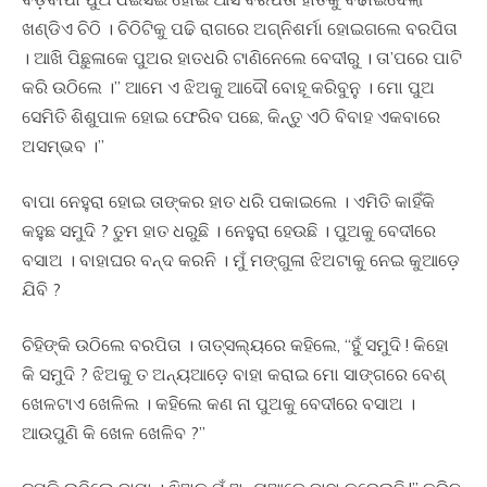
ଖଣ୍ଡିଏ ଚିଠି । ଚିଠିଟିକୁ ପଢି ରାଗରେ ଅଗ୍ନିଶର୍ମା ହୋଇଗଲେ ବରପିତା
। ଆଖି ପିଛୁଳାକେ ପୁଅର ହାତଧରି ଟାଣିନେଲେ ବେଦୀରୁ । ତା’ପରେ ପାଟି
କରି ଉଠିଲେ ।” ଆମେ ଏ ଝିଅକୁ ଆଦୌ ବୋହୂ କରିବୁନୁ । ମୋ ପୁଅ
ସେମିତି ଶିଶୁପାଳ ହୋଇ ଫେରିବ ପଛେ, କିନ୍ତୁ ଏଠି ବିବାହ ଏକବାରେ
ଅସମ୍ଭବ ।”
ବାପା ନେହୁରା ହୋଇ ତାଙ୍କର ହାତ ଧରି ପକାଇଲେ । ଏମିତି କାହିଁକି
କହୁଛ ସମୁଦି ? ତୁମ ହାତ ଧରୁଛି । ନେହୁରା ହେଉଛି । ପୁଅକୁ ବେଦୀରେ
ବସାଅ । ବାହାଘର ବନ୍ଦ କରନି । ମୁଁ ମଙ୍ଗୁଳା ଝିଅଟାକୁ ନେଇ କୁଆଡ଼େ
ଯିବି ?
ଚିହିଙ୍କି ଉଠିଲେ ବରପିତା । ତାତ୍ସଲ୍ୟରେ କହିଲେ, “ହୁଁ ସମୁଦି ! କିହୋ
କି ସମୁଦି ? ଝିଅକୁ ତ ଅନ୍ୟଆଡ଼େ ବାହା କରାଇ ମୋ ସାଙ୍ଗରେ ବେଶ୍
ଖେଳଟାଏ ଖେଳିଲ । କହିଲେ କଣ ନା ପୁଅକୁ ବେଦୀରେ ବସାଅ ।
ଆଉପୁଣି କି ଖେଳ ଖେଳିବ ?”