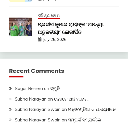
ସାହିତ୍ୟ ଖବର
ପ୍ରଦୀପ କୁମାର ରାୟଙ୍କ ‘ଅନନ୍ୟା
ଅତୁଳନୀୟା’ ଲୋକାର୍ପିତ
July 25, 2026
Recent Comments
Sagar Behera
on
ସ୍ମୃତି
Subha Narayan
on
ଦେହଟେ ଅଛି ମାନେ …
Subha Narayan Swain
on
ମଡ଼ାଚଣ୍ଡିଆ ଓ ଅନ୍ୟମାନେ
Subha Narayan Swain
on
ସମ୍ପର୍କ ସମ୍ପର୍କରେ