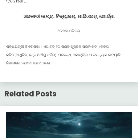
କ୍ରମଶଃ ….
ସରକାରୀ ଉ.ପ୍ରା. ବିଦ୍ୟାଳୟ, ପାରିଓରଡ଼, ଖୋର୍ଦ୍ଧା
ଲେଖକ ପରିଚୟ
ଶିକ୍ଷୟିତ୍ରୀ ଓ ଲେଖିକା । ଏଯାବତ୍ ୧୦ ଖଣ୍ଡ ପୁସ୍ତକ ପ୍ରକାଶିତ । ଗଳ୍ପ,
କବିତା(ଆଧୁନିକ, ଛନ୍ଦ ଓ ଶିଶୁ କବିତା), ପ୍ରବନ୍ଧ, ଏକାଙ୍କିକା ଓ ଉପନ୍ୟାସ ଇତ୍ୟାଦି
ବିଭାଗରେ ଲେଖନୀ ଚାଳନା କରେ ।
Related Posts