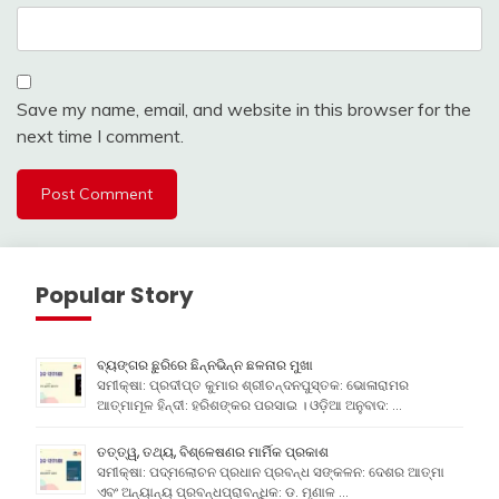
Save my name, email, and website in this browser for the
next time I comment.
Popular Story
ବ୍ୟଙ୍ଗର ଛୁରିରେ ଛିନ୍ନଭିନ୍ନ ଛଳନାର ମୁଖା
ସମୀକ୍ଷା: ପ୍ରଦୀପ୍ତ କୁମାର ଶ୍ରୀଚନ୍ଦନପୁସ୍ତକ: ଭୋଳାରାମର
ଆତ୍ମାମୂଳ ହିନ୍ଦୀ: ହରିଶଙ୍କର ପରସାଇ । ଓଡ଼ିଆ ଅନୁବାଦ: …
ତତ୍ତ୍ୱ, ତଥ୍ୟ, ବିଶ୍ଳେଷଣର ମାର୍ମିକ ପ୍ରକାଶ
ସମୀକ୍ଷା: ପଦ୍ମଲୋଚନ ପ୍ରଧାନ ପ୍ରବନ୍ଧ ସଙ୍କଳନ: ଦେଶର ଆତ୍ମା
ଏବଂ ଅନ୍ୟାନ୍ୟ ପ୍ରବନ୍ଧପ୍ରାବନ୍ଧିକ: ଡ. ମୃଣାଳ …