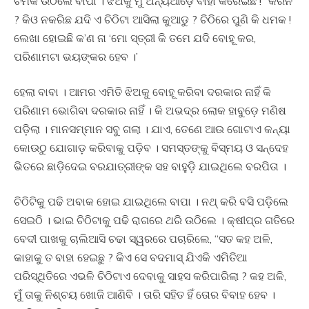
ଚମକି ଉଠିଲେ ବାପା । ଝିଅକୁ ମୁଁ ଅନ୍ୟଆଡ଼େ ବାହା କରେଇଛି !” କରିନ
? କିଓ ନକରିଛ ଯଦି ଏ ଚିଠିଟା ଆସିଲା କୁଆଡୁ ? ଚିଠିରେ ପୁଣି କି ଧମକ !
ଲେଖା ହୋଇଛି କ’ଣ ନା ‘ମୋ ସ୍ତ୍ରୀ କି ତମେ ଯଦି ବୋହୂ କର,
ପରିଣାମଟା ଭୟଙ୍କର ହେବ ।’
ହେଲା ବାବା । ଆମର ଏମିତି ଝିଅକୁ ବୋହୂ କରିବା ଦରକାର ନାହିଁ କି
ପରିଣାମ ଭୋଗିବା ଦରକାର ନାହିଁ । କି ଅଭଦ୍ର ଲୋକ ହାବୁଡ଼େ ମଣିଷ
ପଡ଼ିଲା । ମାନସମ୍ମାନ ସବୁ ଗଲା । ଯାଏ, ତେଣେ ଆଉ ଗୋଟାଏ କନ୍ୟା
କୋଉଠୁ ଯୋଗାଡ଼ କରିବାକୁ ପଡ଼ିବ । ସମସ୍ତଙ୍କୁ ବିସ୍ମୟ ଓ ସନ୍ଦେହ
ଭିତରେ ଛାଡ଼ିଦେଇ ବରଯାତ୍ରୀଙ୍କ ସହ ବାହୁଡ଼ି ଯାଇଥିଲେ ବରପିତା ।
ଚିଠିଟିକୁ ପଢି ଅବାକ ହୋଇ ଯାଇଥିଲେ ବାପା । ନଥ୍ କରି ବସି ପଡ଼ିଲେ
ସେଇଠି । ଭାଇ ଚିଠିଟାକୁ ପଢି ରାଗରେ ଥରି ଉଠିଲେ । କ୍ଷୀପ୍ର ଗତିରେ
ବେଦୀ ପାଖକୁ ଚାଲିଆସି ଚଢା ସ୍ୱରରେ ପଚାରିଲେ, “ସତ କହ ଅଳି,
କାହାକୁ ତ ବାହା ହେଇଛୁ ? କିଏ ସେ ବଦମାସ୍ ଯିଏକି ଏମିତିଆ
ପରିସ୍ଥିତିରେ ଏଭଳି ଚିଠିଟାଏ ଦେବାକୁ ସାହସ କରିପାରିଲା ? କହ ଅଳି,
ମୁଁ ତାକୁ ନିଶ୍ଚୟ ଖୋଜି ଆଣିବି । ତାରି ସହିତ ହିଁ ତୋର ବିବାହ ହେବ ।