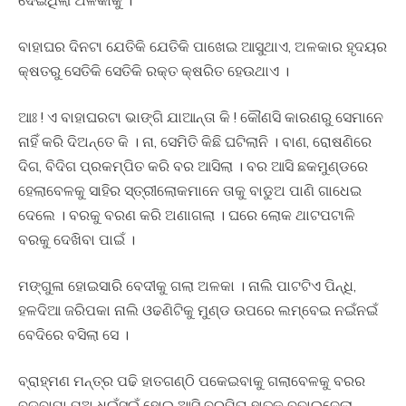
ଦେଇଥିଲା ଅଳକାକୁ ।
ବାହାଘର ଦିନଟା ଯେତିକି ଯେତିକି ପାଖେଇ ଆସୁଥାଏ, ଅଳକାର ହୃଦୟର
କ୍ଷତରୁ ସେତିକି ସେତିକି ରକ୍ତ କ୍ଷରିତ ହେଉଥାଏ ।
ଆଃ ! ଏ ବାହାଘରଟା ଭାଙ୍ଗି ଯାଆନ୍ତା କି ! କୌଣସି କାରଣରୁ ସେମାନେ
ନାହିଁ କରି ଦିଅନ୍ତେ କି । ନା, ସେମିତି କିଛି ଘଟିଲାନି । ବାଣ, ରୋଷଣିରେ
ଦିଗ, ବିଦିଗ ପ୍ରକମ୍ପିତ କରି ବର ଆସିଲା । ବର ଆସି ଛକମୁଣ୍ଡରେ
ହେଲାବେଳକୁ ସାହିର ସ୍ତ୍ରୀଲୋକମାନେ ତାକୁ ବାଡୁଅ ପାଣି ଗାଧେଇ
ଦେଲେ । ବରକୁ ବରଣ କରି ଅଣାଗଲା । ଘରେ ଲୋକ ଥାଟପଟାଳି
ବରକୁ ଦେଖିବା ପାଇଁ ।
ମଙ୍ଗୁଳା ହୋଇସାରି ବେଦୀକୁ ଗଲା ଅଳକା । ନାଲି ପାଟଟିଏ ପିନ୍ଧି,
ହଳଦିଆ ଜରିପକା ନାଲି ଓଢଣିଟିକୁ ମୁଣ୍ଡ ଉପରେ ଲମ୍ବେଇ ନଇଁନଇଁ
ବେଦିରେ ବସିଲା ସେ ।
ବ୍ରାହ୍ମଣ ମନ୍ତ୍ର ପଢି ହାତଗଣ୍ଠି ପକେଇବାକୁ ଗଲାବେଳକୁ ବରର
ବଡ଼ବାପା ପୁଅ ଧଇଁସଇଁ ହୋଇ ଆସି ବରପିତା ହାତକୁ ବଢାଇଦେଲା