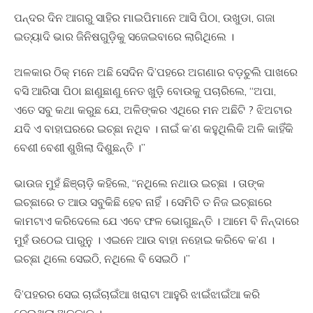
ପନ୍ଦର ଦିନ ଆଗରୁ ସାହିର ମାଇପିମାନେ ଆସି ପିଠା, ଉଖୁଡା, ଗଜା
ଇତ୍ୟାଦି ଭାର ଜିନିଷଗୁଡ଼ିକୁ ସଜେଇବାରେ ଲାଗିଥିଲେ ।
ଅଳକାର ଠିକ୍ ମନେ ଅଛି ସେଦିନ ଦି’ପହରେ ଅଗଣାର ବଡ଼ଚୁଲି ପାଖରେ
ବସି ଆରିସା ପିଠା ଛାଣୁଛାଣୁ ନେତ ଖୁଡ଼ି ବୋଉକୁ ପଚାରିଲେ, “ଅପା,
ଏତେ ସବୁ କଥା କରୁଛ ଯେ, ଅଳିଙ୍କର ଏଥିରେ ମନ ଅଛିଟି ? ଝିଅଟାର
ଯଦି ଏ ବାହାଘରରେ ଇଚ୍ଛା ନଥିବ । ନାଇଁ କ’ଣ କହୁଥିଲିକି ଅଳି କାହିଁକି
ବେଶୀ ବେଶୀ ଶୁଖିଲା ଦିଶୁଛନ୍ତି ।”
ଭାଉଜ ମୁହଁ ଛିଞ୍ଚାଡ଼ି କହିଲେ, “ନଥିଲେ ନଥାଉ ଇଚ୍ଛା । ତାଙ୍କ
ଇଚ୍ଛାରେ ତ ଆଉ ସବୁକିଛି ହେବ ନାହିଁ । ସେମିତି ତ ନିଜ ଇଚ୍ଛାରେ
କାମଟାଏ କରିଦେଲେ ଯେ ଏବେ ଫଳ ଭୋଗୁଛନ୍ତି । ଆମେ ବି ନିନ୍ଦାରେ
ମୁହଁ ଉଠେଇ ପାରୁନୁ । ଏଇନେ ଆଉ ବାହା ନହୋଇ କରିବେ କ’ଣ ।
ଇଚ୍ଛା ଥିଲେ ସେଇଠି, ନଥିଲେ ବି ସେଇଠି ।”
ଦି’ପହରର ସେଇ ଚାଇଁଚାଇଁଆ ଖରାଟା ଆହୁରି ଝାଇଁଝାଇଁଆ କରି