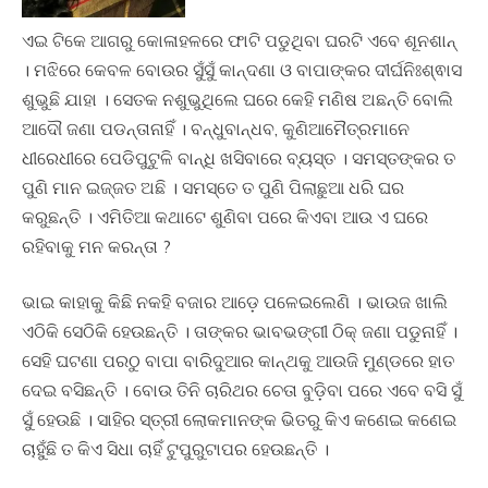
ଏଇ ଟିକେ ଆଗରୁ କୋଳାହଳରେ ଫାଟି ପଡୁଥିବା ଘରଟି ଏବେ ଶୂନଶାନ୍
। ମଝିରେ କେବଳ ବୋଉର ସୁଁସୁଁ କାନ୍ଦଣା ଓ ବାପାଙ୍କର ଦୀର୍ଘନିଃଶ୍ଵାସ
ଶୁଭୁଛି ଯାହା । ସେତକ ନଶୁଭୁଥିଲେ ଘରେ କେହି ମଣିଷ ଅଛନ୍ତି ବୋଲି
ଆଦୌ ଜଣା ପଡନ୍ତାନାହିଁ । ବନ୍ଧୁବାନ୍ଧବ, କୁଣିଆମୈତ୍ରମାନେ
ଧୀରେଧୀରେ ପେଡିପୁଟୁଳି ବାନ୍ଧି ଖସିବାରେ ବ୍ୟସ୍ତ । ସମସ୍ତଙ୍କର ତ
ପୁଣି ମାନ ଇଜ୍ଜତ ଅଛି । ସମସ୍ତେ ତ ପୁଣି ପିଲାଛୁଆ ଧରି ଘର
କରୁଛନ୍ତି । ଏମିତିଆ କଥାଟେ ଶୁଣିବା ପରେ କିଏବା ଆଉ ଏ ଘରେ
ରହିବାକୁ ମନ କରନ୍ତା ?
ଭାଇ କାହାକୁ କିଛି ନକହି ବଜାର ଆଡ଼େ ପଳେଇଲେଣି । ଭାଉଜ ଖାଲି
ଏଠିକି ସେଠିକି ହେଉଛନ୍ତି । ତାଙ୍କର ଭାବଭଙ୍ଗୀ ଠିକ୍ ଜଣା ପଡୁନାହିଁ ।
ସେହି ଘଟଣା ପରଠୁ ବାପା ବାରିଦୁଆର କାନ୍ଥକୁ ଆଉଜି ମୁଣ୍ଡରେ ହାତ
ଦେଇ ବସିଛନ୍ତି । ବୋଉ ତିନି ଚାରିଥର ଚେତା ବୁଡ଼ିବା ପରେ ଏବେ ବସି ସୁଁ
ସୁଁ ହେଉଛି । ସାହିର ସ୍ତ୍ରୀ ଲୋକମାନଙ୍କ ଭିତରୁ କିଏ କଣେଇ କଣେଇ
ଚାହୁଁଛି ତ କିଏ ସିଧା ଚାହିଁ ଟୁପୁରୁଟାପର ହେଉଛନ୍ତି ।