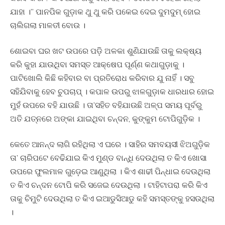
ଯାହା ।” ପାନପିକ ଗୁଡ଼ାକ ଥୁ ଥୁ କରି ପକେଇ ଦେଇ ଦୁମଦୁମ୍ ହୋଇ
ଚାଲିଗଲା ମାଳତୀ ବୋଉ ।
ଶୋଇବା ଘର ଖଟ ଉପରେ ପଡ଼ି ଅଳକା ଶୁଣିଯାଉଛି ତାକୁ ଲକ୍ଷ୍ୟ
କରି କୁହା ଯାଉଥିବା ସମସ୍ତ ଆକ୍ଷେପ ପୂର୍ଣ୍ଣ କଥାଗୁଡ଼ାକୁ ।
ପାଟିଖୋଲି କିଛି କହିବାର ବା ପ୍ରତିରୋଧ କରିବାର ଯୁ ନାହିଁ । ସବୁ
ସହିଯିବାକୁ ହେବ ଚୁପଚାପ୍ । କପାଳ ଉପରୁ ଝାଳଗୁଡ଼ାକ ଧାରଧାର ହୋଇ
ମୁହଁ ଉପରେ ବହି ଯାଉଛି । ତା’ସହିତ ବହିଯାଉଛି ଅଳ୍ପ ସମୟ ପୂର୍ବରୁ
ଅତି ଯତ୍ନରେ ଅଙ୍କା ଯାଇଥିବା ଚନ୍ଦନ, କୁଙ୍କୁମ ଟୋପିଗୁଡ଼ିକ ।
କେତେ ଆନନ୍ଦ ଲାଗି ରହିଥିଲା ଏ ଘରେ । ସାହିର ସମବୟସୀ ଝିଅଗୁଡ଼ିକ
ତା’ ଚାରିପଟେ ବେଢିଯାଇ କିଏ ମୁଣ୍ଡ ବାନ୍ଧି ଦେଉଥିଲା ତ କିଏ ଖୋସା
ଉପରେ ଫୁଲମାଳ ଗୁଡ଼େଇ ଆଣୁଥିଲା । କିଏ ଶାଢୀ ପିନ୍ଧାଇ ଦେଉଥିଲା
ତ କିଏ ଚନ୍ଦନ ଟୋପି କରି ସଜେଇ ଦେଉଥିଲା । ଟାହିଟାପରା କରି କିଏ
ତାକୁ ଚିମୁଟି ଦେଉଥିଲା ତ କିଏ ଇଆଡୁସିଆଡୁ କହି ସମସ୍ତଙ୍କୁ ହସଉଥିଲା
।