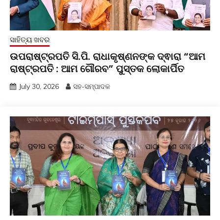
ସାହିତ୍ୟ ଖବର
ଉପରାଷ୍ଟ୍ରପତି ସି.ପି. ରାଧାକୃଷ୍ଣନଙ୍କ ଦ୍ଵାରା “ଆମ
ରାଷ୍ଟ୍ରପତି : ଆମ ଗୌରବ” ପୁସ୍ତକ ଲୋକାର୍ପିତ
July 30, 2026
ସହ-ସମ୍ପାଦକ