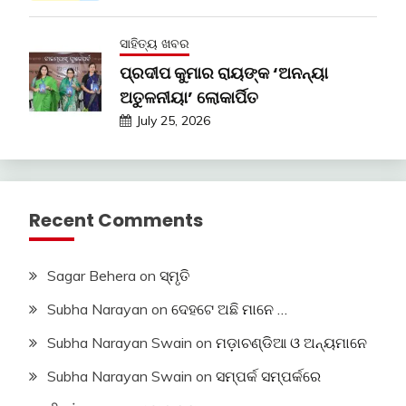
ସାହିତ୍ୟ ଖବର
ପ୍ରଦୀପ କୁମାର ରାୟଙ୍କ ‘ଅନନ୍ୟା
ଅତୁଳନୀୟା’ ଲୋକାର୍ପିତ
July 25, 2026
Recent Comments
Sagar Behera
on
ସ୍ମୃତି
Subha Narayan
on
ଦେହଟେ ଅଛି ମାନେ …
Subha Narayan Swain
on
ମଡ଼ାଚଣ୍ଡିଆ ଓ ଅନ୍ୟମାନେ
Subha Narayan Swain
on
ସମ୍ପର୍କ ସମ୍ପର୍କରେ