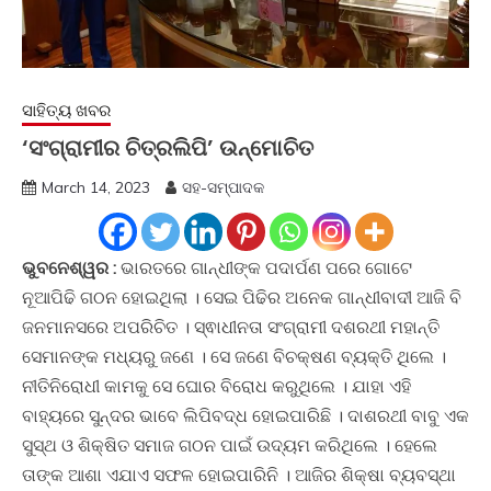
ସାହିତ୍ୟ ଖବର
‘ସଂଗ୍ରାମୀର ଚିତ୍ରଲିପି’ ଉନ୍ମୋଚିତ
March 14, 2023
ସହ-ସମ୍ପାଦକ
ଭୁବନେଶ୍ୱର :
ଭାରତରେ ଗାନ୍ଧୀଙ୍କ ପଦାର୍ପଣ ପରେ ଗୋଟେ
ନୂଆପିଢି ଗଠନ ହୋଇଥିଲା । ସେଇ ପିଢିର ଅନେକ ଗାନ୍ଧୀବାଦୀ ଆଜି ବି
ଜନମାନସରେ ଅପରିଚିତ । ସ୍ଵାଧୀନତା ସଂଗ୍ରାମୀ ଦଶରଥୀ ମହାନ୍ତି
ସେମାନଙ୍କ ମଧ୍ୟରୁ ଜଣେ । ସେ ଜଣେ ବିଚକ୍ଷଣ ବ୍ୟକ୍ତି ଥିଲେ ।
ନୀତିନିରୋଧୀ କାମକୁ ସେ ଘୋର ବିରୋଧ କରୁଥିଲେ । ଯାହା ଏହି
ବାହ୍ୟରେ ସୁନ୍ଦର ଭାବେ ଲିପିବଦ୍ଧ ହୋଇପାରିଛି । ଦାଶରଥୀ ବାବୁ ଏକ
ସୁସ୍ଥ ଓ ଶିକ୍ଷିତ ସମାଜ ଗଠନ ପାଇଁ ଉଦ୍ୟମ କରିଥିଲେ । ହେଲେ
ତାଙ୍କ ଆଶା ଏଯାଏ ସଫଳ ହୋଇପାରିନି । ଆଜିର ଶିକ୍ଷା ବ୍ୟବସ୍ଥା