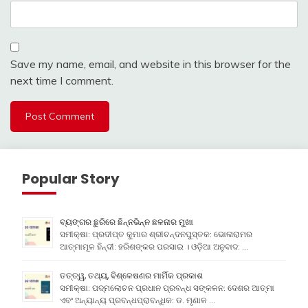
Save my name, email, and website in this browser for the
next time I comment.
Popular Story
ବ୍ୟଙ୍ଗର ଛୁରିରେ ଛିନ୍ନଭିନ୍ନ ଛଳନାର ମୁଖା
ସମୀକ୍ଷା: ପ୍ରଦୀପ୍ତ କୁମାର ଶ୍ରୀଚନ୍ଦନପୁସ୍ତକ: ଭୋଳାରାମର
ଆତ୍ମାମୂଳ ହିନ୍ଦୀ: ହରିଶଙ୍କର ପରସାଇ । ଓଡ଼ିଆ ଅନୁବାଦ: …
ତତ୍ତ୍ୱ, ତଥ୍ୟ, ବିଶ୍ଳେଷଣର ମାର୍ମିକ ପ୍ରକାଶ
ସମୀକ୍ଷା: ପଦ୍ମଲୋଚନ ପ୍ରଧାନ ପ୍ରବନ୍ଧ ସଙ୍କଳନ: ଦେଶର ଆତ୍ମା
ଏବଂ ଅନ୍ୟାନ୍ୟ ପ୍ରବନ୍ଧପ୍ରାବନ୍ଧିକ: ଡ. ମୃଣାଳ …