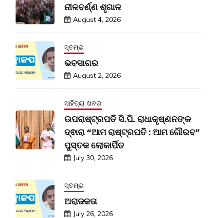
ନୀଳବର୍ଣ୍ଣ ଶୃଗାଳ
August 4, 2026
ସ୍ତମ୍ଭ
ଭବସାଗର
August 2, 2026
ସାହିତ୍ୟ ଖବର
ଉପରାଷ୍ଟ୍ରପତି ସି.ପି. ରାଧାକୃଷ୍ଣନଙ୍କ
ଦ୍ଵାରା “ଆମ ରାଷ୍ଟ୍ରପତି : ଆମ ଗୌରବ”
ପୁସ୍ତକ ଲୋକାର୍ପିତ
July 30, 2026
ସ୍ତମ୍ଭ
ଅରାଜକତା
July 26, 2026