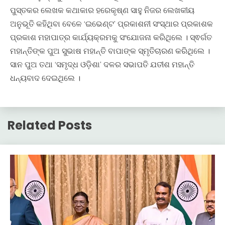
ପୁସ୍ତକର ଲେଖକ କଥାକାର ହରେକୃଷ୍ଣ ସାହୁ ନିଜର ଲେଖକୀୟ
ଅନୁଭୂତି କହିଥିବା ବେଳେ ‘ଇଭେଣ୍ଟ’ ପ୍ରକାଶନୀ ସଂସ୍ଥାର ପ୍ରକାଶକ
ପ୍ରକାଶ ମହାପାତ୍ର କାର୍ଯ୍ୟକ୍ରମକୁ ସଂଯୋଜନା କରିଥିଲେ । ସ୍ଵର୍ଗତ
ମହାନ୍ତିଙ୍କ ପୁଅ ସୁଭାଷ ମହାନ୍ତି ବାପାଙ୍କ ସ୍ମୃତିଚାରଣ କରିଥିଲେ ।
ସାନ ପୁଅ ତଥା ‘ସମୃଦ୍ଧ ଓଡ଼ିଶା’ ଦଳର ସଭାପତି ଯତୀଶ ମହାନ୍ତି
ଧନ୍ୟବାଦ ଦେଇଥିଲେ ।
Related Posts