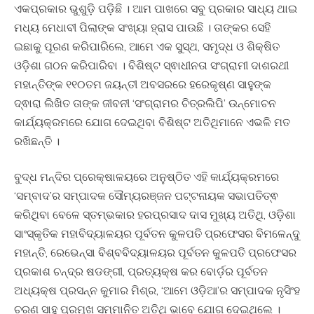
ଏକପ୍ରକାର ଭୁଶୁଡ଼ି ପଡ଼ିଛି । ଆମ ପାଖରେ ସବୁ ପ୍ରକାର ସାଧ୍ୟ ଥାଇ
ମଧ୍ୟ ମେଧାବୀ ପିଲାଙ୍କ ସଂଖ୍ୟା ହ୍ରାସ ପାଉଛି । ତାଙ୍କର ସେହି
ଇଛାକୁ ପୂରଣ କରିପାରିଲେ, ଆମେ ଏକ ସୁସ୍ଥ, ସମୃଦ୍ଧ ଓ ଶିକ୍ଷିତ
ଓଡ଼ିଶା ଗଠନ କରିପାରିବା । ବିଶିଷ୍ଟ ସ୍ଵାଧୀନତା ସଂଗ୍ରାମୀ ଦାଶରଥୀ
ମହାନ୍ତିଙ୍କ ୧୧୦ତମ ଜୟନ୍ତୀ ଅବସରରେ ହରେକୃଷ୍ଣ ସାହୁଙ୍କ
ଦ୍ଵାରା ଲିଖିତ ତାଙ୍କ ଜୀବନୀ ‘ସଂଗ୍ରାମର ଚିତ୍ରଲିପି’ ଉନ୍ମୋଚନ
କାର୍ଯ୍ୟକ୍ରମରେ ଯୋଗ ଦେଇଥିବା ବିଶିଷ୍ଟ ଅତିଥିମାନେ ଏଭଳି ମତ
ରଖିଛନ୍ତି ।
ବୁଦ୍ଧ ମନ୍ଦିର ପ୍ରେକ୍ଷାଳୟରେ ଅନୁଷ୍ଠିତ ଏହି କାର୍ଯ୍ୟକ୍ରମରେ
‘ସମ୍ବାଦ’ର ସମ୍ପାଦକ ସୌମ୍ୟରଞ୍ଜନ ପଟ୍ଟନାୟକ ସଭାପତିତ୍ଵ
କରିଥିବା ବେଳେ ସ୍ତମ୍ଭକାର ହରପ୍ରସାଦ ଦାସ ମୁଖ୍ୟ ଅତିଥି, ଓଡ଼ିଶା
ସାଂସ୍କୃତିକ ମହାବିଦ୍ୟାଳୟର ପୂର୍ବତନ କୁଳପତି ପ୍ରଫେସର ବିମଳେନ୍ଦୁ
ମହାନ୍ତି, ରେଭେନ୍ସା ବିଶ୍ବବିଦ୍ୟାଳୟର ପୂର୍ବତନ କୁଳପତି ପ୍ରଫେସର
ପ୍ରକାଶ ଚନ୍ଦ୍ର ଷଡଙ୍ଗୀ, ପ୍ରତ୍ୟକ୍ଷ କର ବୋର୍ଡ଼ର ପୂର୍ବତନ
ଅଧ୍ୟକ୍ଷ ପ୍ରସନ୍ନ କୁମାର ମିଶ୍ର, ‘ଆମେ ଓଡ଼ିଆ’ର ସମ୍ପାଦକ ନୃସିଂହ
ଚରଣ ସାହୁ ପ୍ରମୁଖ ସମ୍ମାନିତ ଅତିଥି ଭାବେ ଯୋଗ ଦେଇଥିଲେ ।