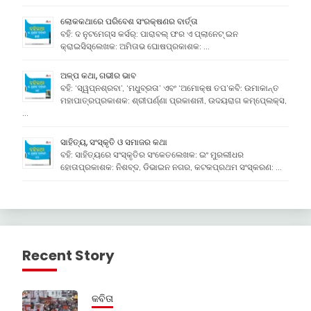
ଲୋକକଥାରେ ପରିବେଶ ସଂରକ୍ଷଣର ବାର୍ତ୍ତା
ବହି: ଦ ନୁଟମେଗ୍ସ କର୍ସର୍: ପାରାବଲ୍ ଫର ଏ ପ୍ଲାନେଟ୍ ଇନ
କ୍ରାଇସିସ୍ଲେଖକ: ଅମିତାଭ ଘୋଷପ୍ରକାଶକ: …
ଅଳ୍ପ କଥା, ଗଭୀର ଭାବ
ବହି: ‘ସ୍ୱପ୍ନଶ୍ରବା’, ‘ମଧୁବ୍ରତା’ ଏବଂ ‘ଅମୋକ୍ଷ ତପ’କବି: ଉମାକାନ୍ତ
ମହାପାତ୍ରପ୍ରକାଶକ: ଶ୍ରୀପର୍ଣ୍ଣା ପ୍ରକାଶନୀ, ଉଦୟରାଗ କମ୍ପେ୍ଲକ୍ସ,
…
ସାହିତ୍ୟ, ସଂସ୍କୃତି ଓ ସମାଜର କଥା
ବହି: ସାହିତ୍ୟରେ ସଂସ୍କୃତିର ସଂକେତଲେଖକ: ଇଂ ମୁରଲୀଧର
ହୋତାପ୍ରକାଶକ: ନିଶବ୍ଦ, ଡିଭାଇନ ନଗର, କଟକପ୍ରଥମ ସଂସ୍କରଣ: …
Recent Story
କବିତା