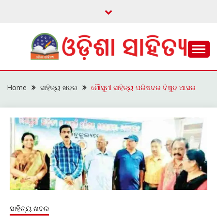
Skip
to
content
ଓଡ଼ିଆ ଇ-ସାହିତ୍ୟକୁ ଆଗକୁ ନେବାକୁ ଏକ ନୂଆ ପ୍ରଚେଷ୍ଠା
ଓଡ଼ିଶା ସାହିତ୍ୟ
Home
ସାହିତ୍ୟ ଖବର
ମୌସୁମୀ ସାହିତ୍ୟ ପରିଷଦର ବିଷୁବ ଆସର
ସାହିତ୍ୟ ଖବର