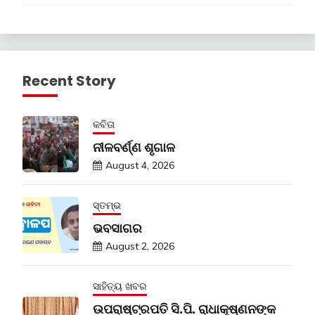
Recent Story
କବିତା
ନୀଳବର୍ଣ୍ଣ ଶୃଗାଳ
August 4, 2026
ସ୍ତମ୍ଭ
ଭବସାଗର
August 2, 2026
ସାହିତ୍ୟ ଖବର
ଉପରାଷ୍ଟ୍ରପତି ସି.ପି. ରାଧାକୃଷ୍ଣନଙ୍କ