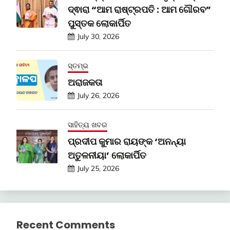
ଦ୍ଵାରା “ଆମ ରାଷ୍ଟ୍ରପତି : ଆମ ଗୌରବ”
ପୁସ୍ତକ ଲୋକାର୍ପିତ
July 30, 2026
ସ୍ତମ୍ଭ
ଅରାଜକତା
July 26, 2026
ସାହିତ୍ୟ ଖବର
ପ୍ରଦୀପ କୁମାର ରାୟଙ୍କ ‘ଅନନ୍ୟା
ଅତୁଳନୀୟା’ ଲୋକାର୍ପିତ
July 25, 2026
Recent Comments