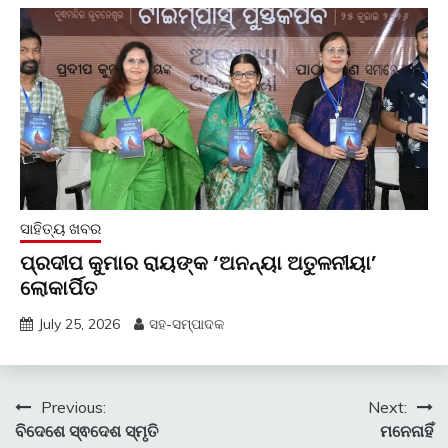
ସାହିତ୍ୟ ଖବର
ପ୍ରଦୀପ କୁମାର ରାୟଙ୍କ ‘ଅନନ୍ୟା ଅତୁଳନୀୟା’
ଲୋକାର୍ପିତ
July 25, 2026
ସହ-ସମ୍ପାଦକ
Post
Previous:
Next:
ବିଦେଶେ ସ୍ଵଦେଶ ସ୍ମୃତି
ମନେନାହିଁ
navigation