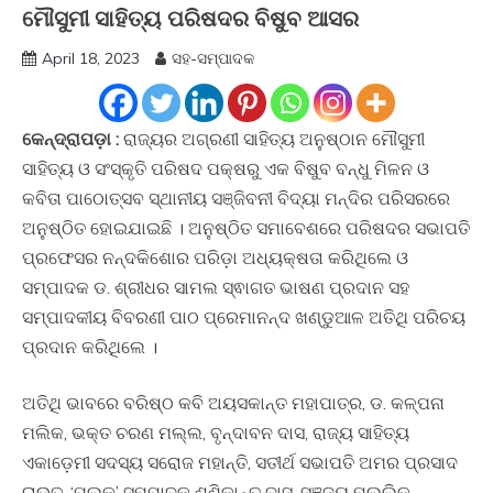
ମୌସୁମୀ ସାହିତ୍ୟ ପରିଷଦର ବିଷୁବ ଆସର
April 18, 2023
ସହ-ସମ୍ପାଦକ
କେନ୍ଦ୍ରାପଡ଼ା :
ରାଜ୍ୟର ଅଗ୍ରଣୀ ସାହିତ୍ୟ ଅନୁଷ୍ଠାନ ମୌସୁମୀ
ସାହିତ୍ୟ ଓ ସଂସ୍କୃତି ପରିଷଦ ପକ୍ଷରୁ ଏକ ବିଷୁବ ବନ୍ଧୁ ମିଳନ ଓ
କବିତା ପାଠୋତ୍ସବ ସ୍ଥାନୀୟ ସଞ୍ଜିବନୀ ବିଦ୍ୟା ମନ୍ଦିର ପରିସରରେ
ଅନୁଷ୍ଠିତ ହୋଇଯାଇଛି । ଅନୁଷ୍ଠିତ ସମାବେଶରେ ପରିଷଦର ସଭାପତି
ପ୍ରଫେସର ନନ୍ଦକିଶୋର ପରିଡ଼ା ଅଧ୍ୟକ୍ଷତା କରିଥିଲେ ଓ
ସମ୍ପାଦକ ଡ. ଶ୍ରୀଧର ସାମଲ ସ୍ଵାଗତ ଭାଷଣ ପ୍ରଦାନ ସହ
ସମ୍ପାଦକୀୟ ବିବରଣୀ ପାଠ ପ୍ରେମାନନ୍ଦ ଖଣ୍ଡୁଆଳ ଅତିଥି ପରିଚୟ
ପ୍ରଦାନ କରିଥିଲେ ।
ଅତିଥି ଭାବରେ ବରିଷ୍ଠ କବି ଅୟସକାନ୍ତ ମହାପାତ୍ର, ଡ. କଳ୍ପନା
ମଲିକ, ଭକ୍ତ ଚରଣ ମଲ୍ଲ, ବୃନ୍ଦାବନ ଦାସ, ରାଜ୍ୟ ସାହିତ୍ୟ
ଏକାଡ଼େମୀ ସଦସ୍ୟ ସରୋଜ ମହାନ୍ତି, ସତୀର୍ଥ ସଭାପତି ଅମର ପ୍ରସାଦ
ରାଉତ, ‘ପଲକ’ ସମ୍ପାଦକ ଶଶିକାନ୍ତ ଦାସ, ସଞ୍ଜୟ ମଲ୍ଲିକ,