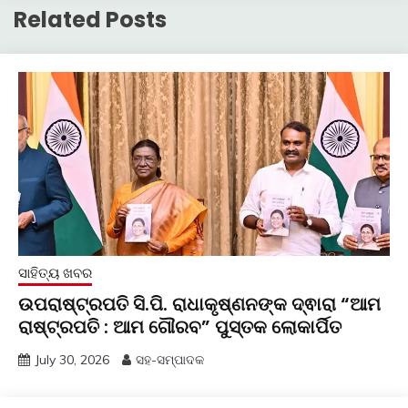
Related Posts
ସାହିତ୍ୟ ଖବର
ଉପରାଷ୍ଟ୍ରପତି ସି.ପି. ରାଧାକୃଷ୍ଣନଙ୍କ ଦ୍ଵାରା “ଆମ
ରାଷ୍ଟ୍ରପତି : ଆମ ଗୌରବ” ପୁସ୍ତକ ଲୋକାର୍ପିତ
July 30, 2026
ସହ-ସମ୍ପାଦକ