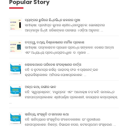
Popular Story
ବ୍ୟଙ୍ଗର ଛୁରିରେ ଛିନ୍ନଭିନ୍ନ ଛଳନାର ମୁଖା
ସମୀକ୍ଷା: ପ୍ରଦୀପ୍ତ କୁମାର ଶ୍ରୀଚନ୍ଦନପୁସ୍ତକ: ଭୋଳାରାମର
ଆତ୍ମାମୂଳ ହିନ୍ଦୀ: ହରିଶଙ୍କର ପରସାଇ । ଓଡ଼ିଆ ଅନୁବାଦ: …
ତତ୍ତ୍ୱ, ତଥ୍ୟ, ବିଶ୍ଳେଷଣର ମାର୍ମିକ ପ୍ରକାଶ
ସମୀକ୍ଷା: ପଦ୍ମଲୋଚନ ପ୍ରଧାନ ପ୍ରବନ୍ଧ ସଙ୍କଳନ: ଦେଶର ଆତ୍ମା
ଏବଂ ଅନ୍ୟାନ୍ୟ ପ୍ରବନ୍ଧପ୍ରାବନ୍ଧିକ: ଡ. ମୃଣାଳ …
ଲୋକକଥାରେ ପରିବେଶ ସଂରକ୍ଷଣର ବାର୍ତ୍ତା
ବହି: ଦ ନୁଟମେଗ୍ସ କର୍ସର୍: ପାରାବଲ୍ ଫର ଏ ପ୍ଲାନେଟ୍ ଇନ
କ୍ରାଇସିସ୍ଲେଖକ: ଅମିତାଭ ଘୋଷପ୍ରକାଶକ: …
ଅଳ୍ପ କଥା, ଗଭୀର ଭାବ
ବହି: ‘ସ୍ୱପ୍ନଶ୍ରବା’, ‘ମଧୁବ୍ରତା’ ଏବଂ ‘ଅମୋକ୍ଷ ତପ’କବି: ଉମାକାନ୍ତ
ମହାପାତ୍ରପ୍ରକାଶକ: ଶ୍ରୀପର୍ଣ୍ଣା ପ୍ରକାଶନୀ, ଉଦୟରାଗ କମ୍ପେ୍ଲକ୍ସ,
…
ସାହିତ୍ୟ, ସଂସ୍କୃତି ଓ ସମାଜର କଥା
ବହି: ସାହିତ୍ୟରେ ସଂସ୍କୃତିର ସଂକେତଲେଖକ: ଇଂ ମୁରଲୀଧର
ହୋତାପ୍ରକାଶକ: ନିଶବ୍ଦ, ଡିଭାଇନ ନଗର, କଟକପ୍ରଥମ ସଂସ୍କରଣ: …