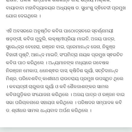
ବାୟାବାବା ମହାବିଦ୍ୟାଳୟର ଅଧ୍ୟକ୍ଷ ଡ. ସୁଧାଂଶୁ ଦ୍ଵିବେଦୀ ପ୍ରମୁଖ
ଯୋଗ ଦେଇଥିଲେ ।
ଏହି ଅବସରରେ ଅନୁଷ୍ଠିତ କବିତା ପାଠୋତ୍ସବରେ ସ୍ବର୍ଣ୍ଣମୟୀ
ଷଡ଼ଙ୍ଗୀ, କବିତା ମୁଦୁଲି, ଲକ୍ଷ୍ମୀପ୍ରିୟା ମାଇତି, ଅଜୟ ପାତ୍ର,
ସୁରେନ୍ଦ୍ର ବେହେରା, ରଞ୍ଜନ ବାଇ, ପ୍ରେମାନନ୍ଦ ଜେନା, ନିକୁଞ୍ଜ
ବିହାରୀ ପୃଷ୍ଟି, ଆନନ୍ଦ ମାଇତି, ସଂଘମିତ୍ରା ନାୟକ ପ୍ରମୁଖ ସ୍ଵରଚିତ
କବିତା ପାଠ କରିଥିଲେ । ଅନ୍ୟମାନଙ୍କ ମଧ୍ୟରେ ଗବେଷକ
ନିରଞ୍ଜନ ମେକାପ, ଧନେଶ୍ଵର ଦାସ, କ୍ଷିତିଶ ଭୂୟାଁ, ସଚ୍ଚିଦାନନ୍ଦ
ମିଶ୍ର, ପରିବେଶବିତ୍ କାଶୀନାଥ ରାଉତରାୟ ପ୍ରମୁଖ ଉପସ୍ଥିତ ଥିଲେ
। କବୟତ୍ରୀ ଚାରୁଲତା ଭୂୟାଁ ଓ କବି ଶୈଳଜାଶଙ୍କର ସାମଲ
କବିତାଗୁଡ଼ିକର ସଂଯୋଜନା କରିଥିଲେ । ଅଜୟ ପାତ୍ର ଓ ରଞ୍ଜନ ବାଇ
ସଭା ପରିଚାଳନାରେ ସହାୟତା କରିଥିଲେ । ପରିଷଦର ସମ୍ପାଦକ କବି
ଡ. ଶ୍ରୀଧର ସାମଲ ଧନ୍ୟବାଦ ଅର୍ପଣ କରିଥିଲେ ।