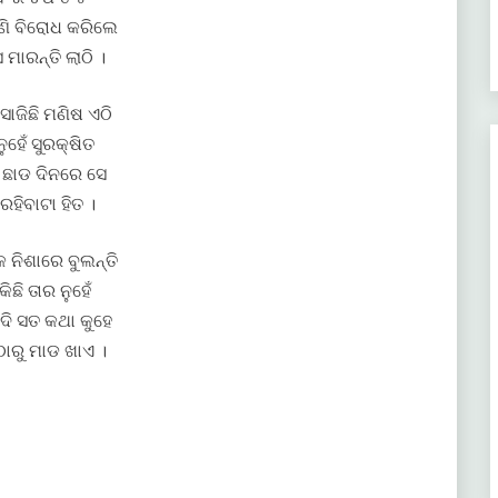
ପୁଣି ବିରୋଧ କରିଲେ
ମାରନ୍ତି ଲାଠି ।
ସାଜିଛି ମଣିଷ ଏଠି
ନୁହେଁ ସୁରକ୍ଷିତ
 ଛାଡ ଦିନରେ ସେ
ହିବାଟା ହିତ ।
 ନିଶାରେ ବୁଲନ୍ତି
ିଛି ତାର ନୁହେଁ
ଦି ସତ କଥା କୁହେ
ଠାରୁ ମାଡ ଖାଏ ।