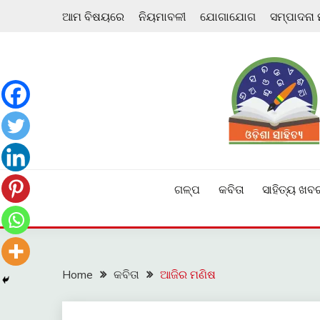
Skip
ଆମ ବିଷୟରେ
ନିୟମାବଳୀ
ଯୋଗାଯୋଗ
ସମ୍ପାଦନା
to
content
ଓଡ଼ିଆ ଇ-ସାହିତ୍ୟକୁ ଆଗକୁ ନେବାକୁ ଏକ ନୂଆ ପ୍ରଚେଷ୍ଠା
ଓଡ଼ିଶା ସାହିତ୍ୟ
ଗଳ୍ପ
କବିତା
ସାହିତ୍ୟ ଖବ
Home
କବିତା
ଆଜିର ମଣିଷ