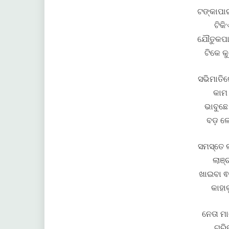
ଟଙ୍କାପା
ଟିକିଏ
ଯୌତୁକପାଇ
ଟିକେ କୁ
ସଭିମାତି
କାମ 
ଭାବୁଛେ
ବଡ଼ ଲ
ସମସ୍ତେ ଲ
ଲାଞ୍
ଖାଇବା ଵ
କାହା
ନେତା ମା
ଗରିବ