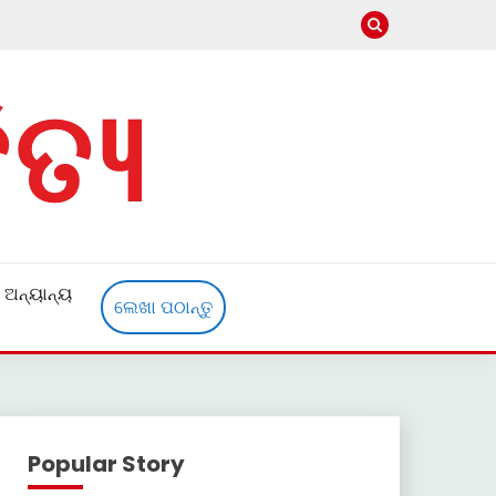
ଅନ୍ୟାନ୍ୟ
ଲେଖା ପଠାନ୍ତୁ
Popular Story