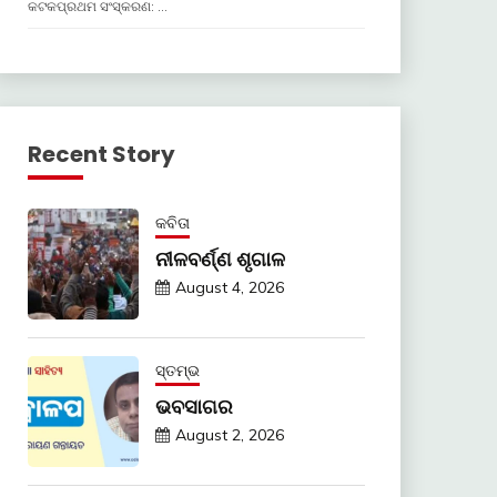
କଟକପ୍ରଥମ ସଂସ୍କରଣ: …
Recent Story
କବିତା
ନୀଳବର୍ଣ୍ଣ ଶୃଗାଳ
August 4, 2026
ସ୍ତମ୍ଭ
ଭବସାଗର
August 2, 2026