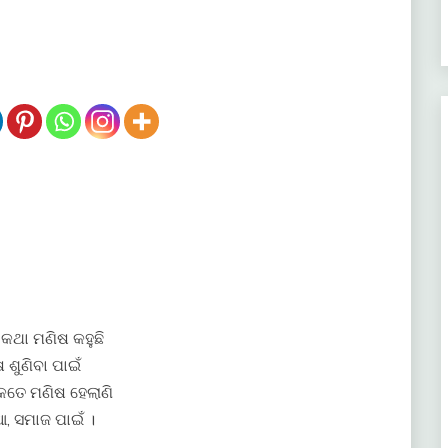
କଥା ମଣିଷ କହୁଛି
 ଶୁଣିବା ପାଇଁ
କେତେ ମଣିଷ ହେଲାଣି
ଆ, ସମାଜ ପାଇଁ ।