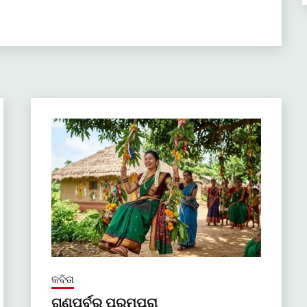
କବିତା
ଗଣପର୍ବର ପରମ୍ପରା