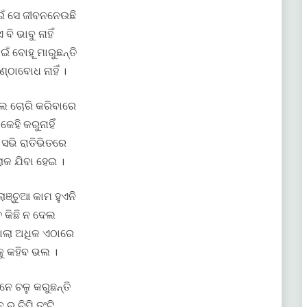
ଇଁ ସେ ଜୀବନନେଉଛି
 ବି ଭାବୁ ନାହିଁ
ଁ ବୋହୂ ମାରୁଛନ୍ତି
ଣ୍ଠାବୋଧ ନାହିଁ ।
ଲେ ଚୋରି କରିବାରେ
କେହି କରୁନାହିଁ
 ସଭି ରାତିଭିତରେ
ୋକ ଯିବା ହେଇ ।
ାଞ୍ଚୁଆ କାମ ହୁଏନି
ଚ କିଛି ନ ଦେଲ
ାଲା ଅଧିକ ଏଠାରେ
କୁ କହିବ ଭଲ ।
ନେ ଚଳୁ କରୁଛନ୍ତି
 ର ଚିପି ତଂଟି