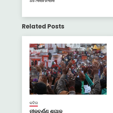
ମୋ-୯୩୩୭୮୫୯୩୭୩
Related Posts
କବିତା
ନୀଳବର୍ଣ୍ଣ ଶୃଗାଳ