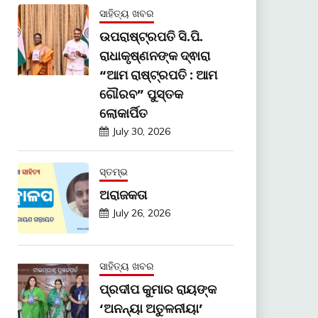
ସାହିତ୍ୟ ଖବର
ଉପରାଷ୍ଟ୍ରପତି ସି.ପି.
ରାଧାକୃଷ୍ଣନଙ୍କ ଦ୍ଵାରା
“ଆମ ରାଷ୍ଟ୍ରପତି : ଆମ
ଗୌରବ” ପୁସ୍ତକ
ଲୋକାର୍ପିତ
July 30, 2026
ସ୍ତମ୍ଭ
ଅରାଜକତା
July 26, 2026
ସାହିତ୍ୟ ଖବର
ପ୍ରଦୀପ କୁମାର ରାୟଙ୍କ
‘ଅନନ୍ୟା ଅତୁଳନୀୟା’