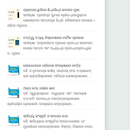
ବ୍ୟଙ୍ଗର ଛୁରିରେ ଛିନ୍ନଭିନ୍ନ ଛଳନାର ମୁଖା
ସମୀକ୍ଷା: ପ୍ରଦୀପ୍ତ କୁମାର ଶ୍ରୀଚନ୍ଦନପୁସ୍ତକ:
ଭୋଳାରାମର ଆତ୍ମାମୂଳ ହିନ୍ଦୀ: ହରିଶଙ୍କର ପରସାଇ ।
ଓଡ଼ିଆ ଅନୁବାଦ: …
ତତ୍ତ୍ୱ, ତଥ୍ୟ, ବିଶ୍ଳେଷଣର ମାର୍ମିକ ପ୍ରକାଶ
ସମୀକ୍ଷା: ପଦ୍ମଲୋଚନ ପ୍ରଧାନ ପ୍ରବନ୍ଧ ସଙ୍କଳନ:
ଦେଶର ଆତ୍ମା ଏବଂ ଅନ୍ୟାନ୍ୟ ପ୍ରବନ୍ଧପ୍ରାବନ୍ଧିକ:
ଡ. ମୃଣାଳ …
ଲୋକକଥାରେ ପରିବେଶ ସଂରକ୍ଷଣର ବାର୍ତ୍ତା
ବହି: ଦ ନୁଟମେଗ୍ସ କର୍ସର୍: ପାରାବଲ୍ ଫର ଏ ପ୍ଲାନେଟ୍
ଇନ କ୍ରାଇସିସ୍ଲେଖକ: ଅମିତାଭ ଘୋଷପ୍ରକାଶକ: …
ଅଳ୍ପ କଥା, ଗଭୀର ଭାବ
ବହି: ‘ସ୍ୱପ୍ନଶ୍ରବା’, ‘ମଧୁବ୍ରତା’ ଏବଂ ‘ଅମୋକ୍ଷ
ତପ’କବି: ଉମାକାନ୍ତ ମହାପାତ୍ରପ୍ରକାଶକ:
ଶ୍ରୀପର୍ଣ୍ଣା ପ୍ରକାଶନୀ, ଉଦୟରାଗ କମ୍ପେ୍ଲକ୍ସ, …
ସାହିତ୍ୟ, ସଂସ୍କୃତି ଓ ସମାଜର କଥା
ବହି: ସାହିତ୍ୟରେ ସଂସ୍କୃତିର ସଂକେତଲେଖକ: ଇଂ
ମୁରଲୀଧର ହୋତାପ୍ରକାଶକ: ନିଶବ୍ଦ, ଡିଭାଇନ ନଗର,