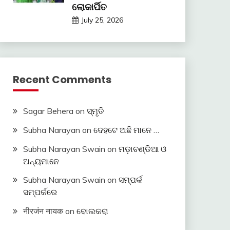
ଲୋକାର୍ପିତ
July 25, 2026
Recent Comments
Sagar Behera
on
ସ୍ମୃତି
Subha Narayan
on
ଦେହଟେ ଅଛି ମାନେ …
Subha Narayan Swain
on
ମଡ଼ାଚଣ୍ଡିଆ ଓ
ଅନ୍ୟମାନେ
Subha Narayan Swain
on
ସମ୍ପର୍କ
ସମ୍ପର୍କରେ
नीरजंन नायक
on
ବୋଲକରା