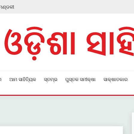
 ମଣ୍ଡଳୀ
ର
ଆମ ସାହିତ୍ୟିକ
ସ୍ତମ୍ଭ
ପୁସ୍ତକ ସମୀକ୍ଷା
ସାକ୍ଷାତକାର