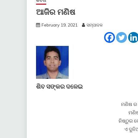
କବିତା
ଆଜିର ମଣିଷ
February 19, 2021
ସମ୍ପାଦକ
ଶିବ ସଙ୍କର ଦଳେଇ
ମଣିଷ ର 
ମଣିଷ
ନିଷ୍ଠୁର 
ଏ ଦୁନି