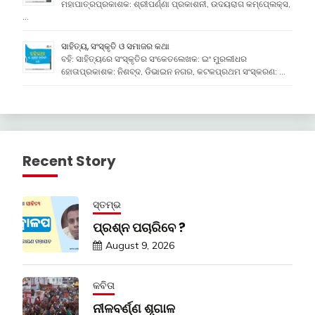
ମହାପାତ୍ରପ୍ରକାଶକ: ଶ୍ରୀପର୍ଣ୍ଣା ପ୍ରକାଶନୀ, ଉଦୟରାଗ କମ୍ପେ୍ଲକ୍ସ,
…
ସାହିତ୍ୟ, ସଂସ୍କୃତି ଓ ସମାଜର କଥା
ବହି: ସାହିତ୍ୟରେ ସଂସ୍କୃତିର ସଂକେତଲେଖକ: ଇଂ ମୁରଲୀଧର
ହୋତାପ୍ରକାଶକ: ନିଶବ୍ଦ, ଡିଭାଇନ ନଗର, କଟକପ୍ରଥମ ସଂସ୍କରଣ: …
Recent Story
ସ୍ତମ୍ଭ
ପ୍ରଶ୍ନ ପଚାରିବେ ?
August 9, 2026
କବିତା
ନୀଳବର୍ଣ୍ଣ ଶୃଗାଳ