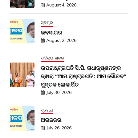
August 4, 2026
ସ୍ତମ୍ଭ
ଭବସାଗର
August 2, 2026
ସାହିତ୍ୟ ଖବର
ଉପରାଷ୍ଟ୍ରପତି ସି.ପି. ରାଧାକୃଷ୍ଣନଙ୍କ
ଦ୍ଵାରା “ଆମ ରାଷ୍ଟ୍ରପତି : ଆମ ଗୌରବ”
ପୁସ୍ତକ ଲୋକାର୍ପିତ
July 30, 2026
ସ୍ତମ୍ଭ
ଅରାଜକତା
July 26, 2026