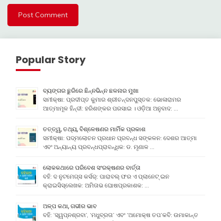
Popular Story
ବ୍ୟଙ୍ଗର ଛୁରିରେ ଛିନ୍ନଭିନ୍ନ ଛଳନାର ମୁଖା
ସମୀକ୍ଷା: ପ୍ରଦୀପ୍ତ କୁମାର ଶ୍ରୀଚନ୍ଦନପୁସ୍ତକ: ଭୋଳାରାମର
ଆତ୍ମାମୂଳ ହିନ୍ଦୀ: ହରିଶଙ୍କର ପରସାଇ । ଓଡ଼ିଆ ଅନୁବାଦ: …
ତତ୍ତ୍ୱ, ତଥ୍ୟ, ବିଶ୍ଳେଷଣର ମାର୍ମିକ ପ୍ରକାଶ
ସମୀକ୍ଷା: ପଦ୍ମଲୋଚନ ପ୍ରଧାନ ପ୍ରବନ୍ଧ ସଙ୍କଳନ: ଦେଶର ଆତ୍ମା
ଏବଂ ଅନ୍ୟାନ୍ୟ ପ୍ରବନ୍ଧପ୍ରାବନ୍ଧିକ: ଡ. ମୃଣାଳ …
ଲୋକକଥାରେ ପରିବେଶ ସଂରକ୍ଷଣର ବାର୍ତ୍ତା
ବହି: ଦ ନୁଟମେଗ୍ସ କର୍ସର୍: ପାରାବଲ୍ ଫର ଏ ପ୍ଲାନେଟ୍ ଇନ
କ୍ରାଇସିସ୍ଲେଖକ: ଅମିତାଭ ଘୋଷପ୍ରକାଶକ: …
ଅଳ୍ପ କଥା, ଗଭୀର ଭାବ
ବହି: ‘ସ୍ୱପ୍ନଶ୍ରବା’, ‘ମଧୁବ୍ରତା’ ଏବଂ ‘ଅମୋକ୍ଷ ତପ’କବି: ଉମାକାନ୍ତ