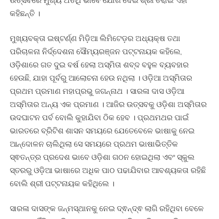
କହିଛନ୍ତି ।
ମୁଖ୍ୟବକ୍ତା ଇଷ୍ଟର୍ଣ୍ଣ ମିଡ଼ିଆ ଲିମିଟେଡ଼ର ଅଧ୍ୟକ୍ଷ ତଥା
ପରିଚାଳନା ନିର୍ଦ୍ଦେଶନା ସୌମ୍ୟରଞ୍ଜନ ପଟ୍ଟନାୟକ କହିଲେ,
ଓଡ଼ିଶାରେ ଗତ ଦୁଇ ବର୍ଷ ହେଲା ଅସ୍ମିତା ଶବ୍ଦ ବହୁଳ ବ୍ୟବହାର
ହେଉଛି, ଯାହା ପୂର୍ବରୁ ଆଲୋଚନା ହେଉ ନଥିଲା । ଓଡ଼ିଆ ଅସ୍ମିତାର
ପ୍ରଥମ ପ୍ରମାଣ ମହାପ୍ରଭୁ ଜଗନ୍ନାଥ । ସାରଳା ଦାସ ଓଡ଼ିଆ
ଅସ୍ମିତାର ଅନ୍ୟ ଏକ ପ୍ରମାଣ । ଆଜିର ଉତ୍ସବକୁ ଓଡ଼ିଶା ଅସ୍ମିତାର
ଉଦଘାଟନ ପର୍ବ ବୋଲି କୁହାଯିବା ଠିକ ହେବ । ପ୍ରଥମଥର ପାଇଁ
ଭାରତରେ ବ୍ରିଟିଶ ଶାସନ ସମୟରେ ଯେତେବେଳେ ଭାଷାକୁ ନେଇ
ଆନ୍ଦୋଳନ ଚାଲିଥିଲା ସେ ସମୟରେ ପ୍ରଥମ ଭାଷାଭିତ୍ତିକ
ସ୍ଵତନ୍ତ୍ର ପ୍ରଦେଶ ଭାବେ ଓଡ଼ିଶା ଗଠନ ହୋଇଥିଲା ଏବଂ ସ୍କୁଲ
ସ୍ତରରୁ ଓଡ଼ିଆ ଭାଷାରେ ଅଧିକ ପାଠ ପଢାଯିବାର ଆବଶ୍ୟକତା ରହିଛି
ବୋଲି ଶ୍ରୀ ପଟ୍ଟନାୟକ କହିଥିଲେ ।
ସାରଳା ଦାସଙ୍କ ଜନ୍ମସ୍ଥାନକୁ ନେଇ ଦ୍ଵନ୍ଦ୍ଵ ଲାଗି ରହିଥିବା ବେଳେ