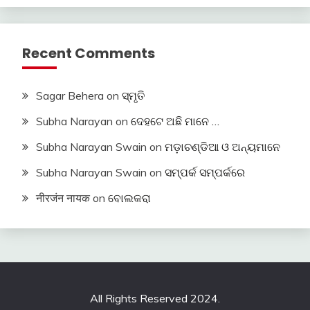
Recent Comments
Sagar Behera
on
ସ୍ମୃତି
Subha Narayan
on
ଦେହଟେ ଅଛି ମାନେ …
Subha Narayan Swain
on
ମଡ଼ାଚଣ୍ଡିଆ ଓ ଅନ୍ୟମାନେ
Subha Narayan Swain
on
ସମ୍ପର୍କ ସମ୍ପର୍କରେ
नीरजंन नायक
on
ବୋଲକରା
All Rights Reserved 2024.