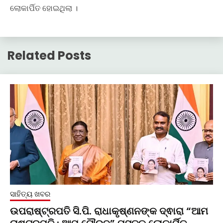
ଲୋକାର୍ପିତ ହୋଇଥିଲା ।
Related Posts
ସାହିତ୍ୟ ଖବର
ଉପରାଷ୍ଟ୍ରପତି ସି.ପି. ରାଧାକୃଷ୍ଣନଙ୍କ ଦ୍ଵାରା “ଆମ