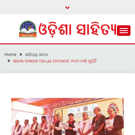
Skip
to
content
ଓଡ଼ିଆ ଇ-ସାହିତ୍ୟକୁ ଆଗକୁ ନେବାକୁ ଏକ ନୂଆ ପ୍ରଚେଷ୍ଠା
ଓଡ଼ିଶା ସାହିତ୍ୟ
Home
ସାହିତ୍ୟ ଖବର
ସାରଳା ଦାସଙ୍କ ଅନନ୍ୟ ଅବଦାନର ୬୦୦ ବର୍ଷ ପୂର୍ତ୍ତି