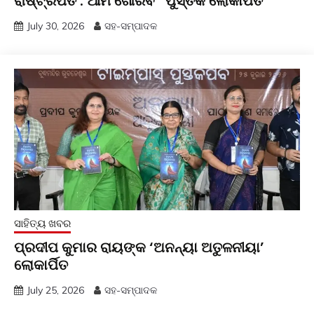
ରାଷ୍ଟ୍ରପତି : ଆମ ଗୌରବ” ପୁସ୍ତକ ଲୋକାର୍ପିତ
July 30, 2026
ସହ-ସମ୍ପାଦକ
ସାହିତ୍ୟ ଖବର
ପ୍ରଦୀପ କୁମାର ରାୟଙ୍କ ‘ଅନନ୍ୟା ଅତୁଳନୀୟା’
ଲୋକାର୍ପିତ
July 25, 2026
ସହ-ସମ୍ପାଦକ