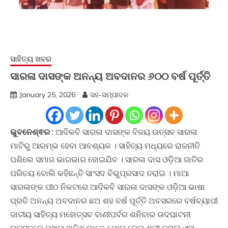
ସାହିତ୍ୟ ଖବର
ସାରଳା ଦାସଙ୍କ ଅନନ୍ୟ ଅବଦାନର ୬୦୦ ବର୍ଷ ପୂର୍ତ୍ତି
January 25, 2026
ସହ-ସମ୍ପାଦକ
ଭୁବନେଶ୍ଵର :
ଆଦିକବି ସାରଳା ଦାସଙ୍କ ବିଜୟ ଉତ୍ସବ ସାରଳା
ମାଟିରୁ ଆରମ୍ଭ ହେବା ଆବଶ୍ୟକ । ସାହିତ୍ୟ ମଧ୍ୟରେ ରାଜନୀତି
ପଶିଲେ ସମାଜ ଭାଗଭାଗ ହୋଇଯିବ । ସାରଳା ଦାସ ଓଡ଼ିଆ ଜାତିର
ପରିଚୟ ବୋଲି କହିଛନ୍ତି ସାଂସଦ ବିଭୁପ୍ରସାଦ ତରାଇ । ମାଆ
ସାରଳାଙ୍କ ପୀଠ ନିକଟରେ ଆଦିକବି ସାରଳା ଦାସଙ୍କ ଓଡ଼ିଆ ଭାଷା
ପ୍ରତି ଅନନ୍ୟ ଅବଦାନର ଛଅ ଶହ ବର୍ଷ ପୂର୍ତ୍ତି ଅବସରରେ ବର୍ଷବ୍ୟାପୀ
ଜାତୀୟ ସାହିତ୍ୟ ମହୋତ୍ସବ ବାଣୀପର୍ବର ଶନିବାର ଉଦଘାଟନୀ
ଉତ୍ସବରେ ମୁଖ୍ୟ ଅତିଥି ଭାବେ ଯୋଗ ଦେଇ ଶ୍ରୀ ତରାଇ ଏହା