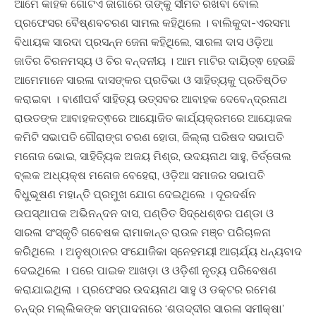
ଆମେ କାହିଁକି ଗୋଟିଏ ଜାଗାରେ ତାଙ୍କୁ ସୀମିତ ରଖିବା ବୋଲି
ପ୍ରଫେସର ବୈଷ୍ଣବଚରଣ ସାମଲ କହିଥିଲେ । ବାଲିକୁଦା-ଏରସମା
ବିଧାୟକ ସାରଦା ପ୍ରସନ୍ନ ଜେନା କହିଥିଲେ, ସାରଳା ଦାସ ଓଡ଼ିଆ
ଜାତିର ଚିରନମସ୍ୟ ଓ ଚିର ବନ୍ଦନୀୟ । ଆମ ମାଟିର ଦାୟିତ୍ଵ ହେଉଛି
ଆମେମାନେ ସାରଳା ଦାସଙ୍କର ପ୍ରତିଭା ଓ ସାହିତ୍ୟକୁ ପ୍ରତିଷ୍ଠିତ
କରାଇବା । ବାଣୀପର୍ବ ସାହିତ୍ୟ ଉତ୍ସବର ଆବାହକ ଦେବେନ୍ଦ୍ରନାଥ
ରାଉତଙ୍କ ଆବାହକତ୍ଵରେ ଆୟୋଜିତ କାର୍ଯ୍ୟକ୍ରମରେ ଆୟୋଜକ
କମିଟି ସଭାପତି ଗୌରାଙ୍ଗ ଚରଣ ହୋତା, ଜିଲ୍ଲା ପରିଷଦ ସଭାପତି
ମନୋଜ ଭୋଇ, ସାହିତ୍ୟିକ ଅଜୟ ମିଶ୍ର, ଉଦୟନାଥ ସାହୁ, ତିର୍ତ୍ତୋଲ
ବ୍ଲକ ଅଧ୍ୟକ୍ଷ ମନୋଜ ବେହେରା, ଓଡ଼ିଆ ସମାଜର ସଭାପତି
ବିଧୁଭୂଷଣ ମହାନ୍ତି ପ୍ରମୁଖ ଯୋଗ ଦେଇଥିଲେ । ଦୂରଦର୍ଶନ
ଉପସ୍ଥାପକ ଅଭିନନ୍ଦନ ଦାସ, ପଣ୍ଡିତ ସିଦ୍ଧେଶ୍ଵର ପଣ୍ଡା ଓ
ସାରଳା ସଂସ୍କୃତି ଗବେଷକ ରାମାକାନ୍ତ ରାଉଳ ମଞ୍ଚ ପରିଚାଳନା
କରିଥିଲେ । ଅନୁଷ୍ଠାନର ସଂଯୋଜିକା ସ୍ନେହମୟୀ ଆଚାର୍ଯ୍ୟ ଧନ୍ୟବାଦ
ଦେଇଥିଲେ । ପରେ ପାଇକ ଆଖଡ଼ା ଓ ଓଡ଼ିଶୀ ନୃତ୍ୟ ପରିବେଷଣ
କରାଯାଇଥିଲା । ପ୍ରଫେସର ଉଦୟନାଥ ସାହୁ ଓ ଡକ୍ଟର ରମେଶ
ଚନ୍ଦ୍ର ମଲ୍ଲିକଙ୍କ ସମ୍ପାଦନାରେ ‘ଶତାଦ୍ଦୀର ସାରଳା ସମୀକ୍ଷା’