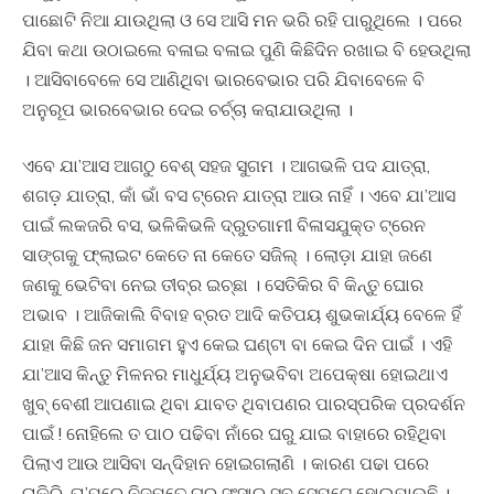
ପାଛୋଟି ନିଆ ଯାଉଥିଲା ଓ ସେ ଆସି ମନ ଭରି ରହି ପାରୁଥିଲେ । ପରେ
ଯିବା କଥା ଉଠାଇଲେ ବଳାଇ ବଳାଇ ପୁଣି କିଛିଦିନ ରଖାଇ ବି ହେଉଥିଲା
। ଆସିବାବେଳେ ସେ ଆଣିଥିବା ଭାରବେଭାର ପରି ଯିବାବେଳେ ବି
ଅନୁରୂପ ଭାରବେଭାର ଦେଇ ଚର୍ଚ୍ଚା କରାଯାଉଥିଲା ।
ଏବେ ଯା’ଆସ ଆଗଠୁ ବେଶ୍ ସହଜ ସୁଗମ । ଆଗଭଳି ପଦ ଯାତ୍ରା,
ଶଗଡ଼ ଯାତ୍ରା, କାଁ ଭାଁ ବସ ଟ୍ରେନ ଯାତ୍ରା ଆଉ ନାହିଁ । ଏବେ ଯା’ଆସ
ପାଇଁ ଲକଜରି ବସ, ଭଳିକିଭଳି ଦ୍ରୁତଗାମୀ ବିଳାସଯୁକ୍ତ ଟ୍ରେନ
ସାଙ୍ଗକୁ ଫ୍ଲାଇଟ କେତେ ନା କେତେ ସଜିଲ୍ । ଲୋଡ଼ା ଯାହା ଜଣେ
ଜଣକୁ ଭେଟିବା ନେଇ ତୀବ୍ର ଇଚ୍ଛା । ସେତିକିର ବି କିନ୍ତୁ ଘୋର
ଅଭାବ । ଆଜିକାଲି ବିବାହ ବ୍ରତ ଆଦି କତିପୟ ଶୁଭକାର୍ଯ୍ୟ ବେଳେ ହିଁ
ଯାହା କିଛି ଜନ ସମାଗମ ହୁଏ କେଇ ଘଣ୍ଟା ବା କେଇ ଦିନ ପାଇଁ । ଏହି
ଯା’ଆସ କିନ୍ତୁ ମିଳନର ମାଧୁର୍ଯ୍ୟ ଅନୁଭବିବା ଅପେକ୍ଷା ହୋଇଥାଏ
ଖୁବ୍ ବେଶୀ ଆପଣାଇ ଥିବା ଯାବତ ଥିବାପଣର ପାରସ୍ପରିକ ପ୍ରଦର୍ଶନ
ପାଇଁ ! ନୋହିଲେ ତ ପାଠ ପଢିବା ନାଁରେ ଘରୁ ଯାଇ ବାହାରେ ରହିଥିବା
ପିଲାଏ ଆଉ ଆସିବା ସନ୍ଦିହାନ ହୋଇଗଲାଣି । କାରଣ ପଢା ପରେ
ଚାକିରି, ତା’ପରେ ନିଜମତେ ଘର ସଂସାର ସବୁ ସେପଟେ ହୋଇଯାଉଛି ।