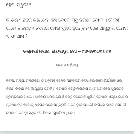
ହେବ, ସ୍ୱତଃ !!
କାରଣ ମିଛରେ କହନ୍ତିନି “ହସି ଦେଲେ ସବୁ ନିଜର” ବୋଲି । ତ’ କଣ
ଆମେ ଇଚ୍ଛିଲେ ହସମୟ ହୋଇ ସୁଖଦ ହୁଅନ୍ତାନି ଚାଲି ଆସୁଥିବା ଆମର
ଏ ଯା’ଆସ ?
କସ୍ମରୀ ନଗର, ରାୟଗଡ଼ା, ମୋ – ୯୪୩୭୯୦୯୬୭୫
ଲେଖକ ପରିଚୟ
କବିତା, ଗଳ୍ପ, ରମ୍ୟକଥା ଓ ଅନୁବାଦ ସମେତ ସାହିତ୍ୟର ବବିଧ ବିଭାଗରେ ଦୀର୍ଘକାଳ ଧରି
କଲମ ଚାଳନା କରି ଆସୁଥିବା ପ୍ରବୀଣ ସ୍ରଷ୍ଟା ସତ୍ୟନାରାୟଣ ଗନ୍ତାୟତ ଜଣେ ସୁପରିଚିତ
ସ୍ତମ୍ଭକାର ମଧ୍ୟ । ସାହିତ୍ୟ ସମ୍ପାଦନା ଓ ସଙ୍ଗଠନରେ ବି ଧୂରୀଣ ସ୍ରଷ୍ଟା ଏଲ୍ଆ.ଇ.ସି.ର
ପ୍ରଶାସନିକ ସେବାରୁ ଅବସର ପରେ ସମ୍ପ୍ରତି ରାୟଗଡ଼ାର ସ୍ଥାୟୀ ବାସିନ୍ଦା ଭାବେ କସ୍ମରୀ
ନଗର, ରାୟଗଡ଼ା ସ୍ଥିତ ନିଜ ନିବାସ “ସୁହାସିତମ୍”ରେ ।