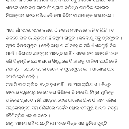
ଏପଟେ ଏତେ ବଡ଼ ଘରେ ଦି’ ପ୍ରାଣୀ ବରିଷ୍ଠ ନାଗରିକ ବୋଲାଇ
ନିଃସଙ୍ଗତା ନେଇ ରହିଥାନ୍ତି ତଥା ବିଦିତ ବାପମାଙ୍କ ସଂସାରରେ ।
ଏବେ ଗାଁ ସହର, ସହର ନଗର, ଓ ନଗର ମହାନଗର ବନି ଚାଲିଛି । ତା
ଭିତରେ ଭିଡ଼ ତନ୍ତ୍ରର ନାହିଁ ନଥିବା ରାଜୁତି । ଜଳବାୟୁ ସବୁ ପ୍ରଦୂଷିତ ।
ସ୍ଥଳ ବିପଦଯୁକ୍ତ । କେହି କାହା ପାଇଁ ନହୋଇ ସଭିଏଁ ଏକମୁହାଁ ନିଜ
ପାଇଁ । ନିରାପଦ ଯାତ୍ରାର ଆନନ୍ଦ କାହିଁ ? ଏବକାଳର ସମ୍ପର୍କ ଏତେ
ସରି ବିଡ଼ମ୍ବିତ ଯେ ଖରାରେ ସିଝୁଥିଲେ ବି ଛାଇକୁ ଡାକିବା ପାଇଁ କେହି
ନଥାନ୍ତି । ଯେତେ ନିଜର ହେଲେ ବି ଦୂରେଦୂରେ ଇ’ । ପାଖେଇ ଆସ
ବୋଲିବେନି କେହି ।
ତଥାପି ବାଟ ଚାଲିବା ବନ୍ଦ ହୁଏ ନାହିଁ । ଯା’ଆସ ଲାଗିଥାଏ । କିନ୍ତୁ
ବାଟରେ ଚାଲୁଚାଲୁ କେତେ କଣ ଦିଶିଲେ ବି ନଦେଖି, ଚିହ୍ନା ମୁହଁଙ୍କୁ
ଅଚିହ୍ନା ପ୍ରାୟେ ମଣି ଆଡ଼େଇ ଦେଇ ଆଗେଇ ଯିବା ଓ କାମ ସରିଲା
ସଙ୍ଗେସଙ୍ଗେ ସମ ଶୈଳୀରେ ନିର୍ବେଦ ହୋଇ ଏକମୁହାଁ ଆସିବା ନିତ୍ୟ
ନୈମିତ୍ତିକ ଏବ କାଳରେ ।
ଜାଣୁ, ଆପଣ କହି ପାରନ୍ତି ଯେ ଏବେ ଭିନ୍ନ ଏକ ଦୁନିଆ ସୃଷ୍ଟି