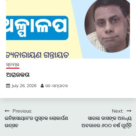
ସ୍ତମ୍ଭ
ଅରାଜକତା
July 26, 2026
ସହ-ସମ୍ପାଦକ
Post
Previous:
Next:
ଇତିହାସାୟାନ’ର ପୁସ୍ତକ ଲୋକାର୍ପଣ
ସାରଳା ଦାସଙ୍କ ଅନନ୍ୟ
navigation
ଉତ୍ସବ
ଅବଦାନର ୬୦୦ ବର୍ଷ ପୂର୍ତ୍ତି