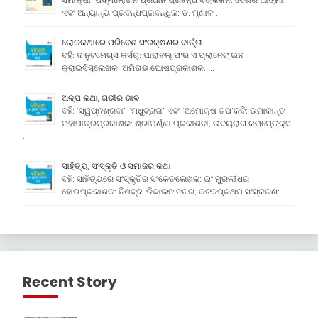
ଏବଂ ଅନ୍ୟାନ୍ୟ ପ୍ରବନ୍ଧପ୍ରାବନ୍ଧିକ: ଡ. ମୃଣାଳ …
ଲୋକକଥାରେ ପରିବେଶ ସଂରକ୍ଷଣର ବାର୍ତ୍ତା
ବହି: ଦ ନୁଟମେଗ୍ସ କର୍ସର୍: ପାରାବଲ୍ ଫର ଏ ପ୍ଲାନେଟ୍ ଇନ
କ୍ରାଇସିସ୍ଲେଖକ: ଅମିତାଭ ଘୋଷପ୍ରକାଶକ: …
ଅଳ୍ପ କଥା, ଗଭୀର ଭାବ
ବହି: ‘ସ୍ୱପ୍ନଶ୍ରବା’, ‘ମଧୁବ୍ରତା’ ଏବଂ ‘ଅମୋକ୍ଷ ତପ’କବି: ଉମାକାନ୍ତ
ମହାପାତ୍ରପ୍ରକାଶକ: ଶ୍ରୀପର୍ଣ୍ଣା ପ୍ରକାଶନୀ, ଉଦୟରାଗ କମ୍ପେ୍ଲକ୍ସ,
…
ସାହିତ୍ୟ, ସଂସ୍କୃତି ଓ ସମାଜର କଥା
ବହି: ସାହିତ୍ୟରେ ସଂସ୍କୃତିର ସଂକେତଲେଖକ: ଇଂ ମୁରଲୀଧର
ହୋତାପ୍ରକାଶକ: ନିଶବ୍ଦ, ଡିଭାଇନ ନଗର, କଟକପ୍ରଥମ ସଂସ୍କରଣ: …
Recent Story