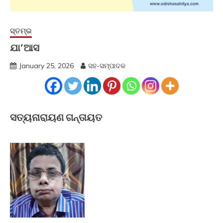
ସ୍ତମ୍ଭ
ଯା’ଆସ
January 25, 2026
ସହ-ସମ୍ପାଦକ
ସତ୍ୟନାରାୟଣ ଗନ୍ତାୟତ