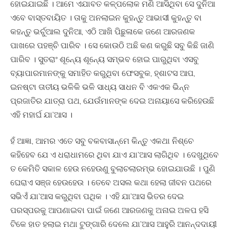
ହୋଇଯାଇଛି । ଆମେ ଏଯାବତ କଳ୍ପଲୋକ ମଣି ଆସିଥିବା ସେ ଦୁନିଆ
ଏବେ ବାସ୍ତବାୟିତ । ତାକୁ ଅନଲାଇନ କୁହନ୍ତୁ ଆଭାସୀ କୁହନ୍ତୁ ବା
କହନ୍ତୁ ଭର୍ଚୁଆଲ ଦୁନିଆ, ଏଠି ଆଖି ପିଛୁଳାକେ ଜଣେ ଆରଜଣକ
ପାଖରେ ପହଞ୍ଚି ପାରିବ । ସେ କୋଉଠି ଅଛି କଣ କରୁଛି ସବୁ କିଛି ଜାଣି
ପାରିବ । ସୁତରାଂ ଶୂନ୍ୟେ ଶୂନ୍ୟେ ସମ୍ଭବ ହୋଇ ପାରୁଥିବା ଏସବୁ
ବ୍ୟାପାରମାନଙ୍କୁ ସମାହିତ କରୁଥିବା ଫେସବୁକ, ହ୍ଶାଟସ ଆପ,
ଇନଷ୍ଟା ତାତୀୟ ଭଳିକି ଭଳି ସାଧ୍ୟ ସାଧନ ବି ଏକଏକ ଭିନ୍ନ
ପ୍ରଜାତିର ଯାତ୍ରା ପଥ, ଯେଉଁମାନଙ୍କ ଦେଇ ଅନାୟାସେ କରିହେଉଛି
ଏହି ମହାର୍ଘ ଯା’ଆସ ।
ହଁ ଆଜ୍ଞା, ଆମର ଏତେ ସବୁ ବକବାସାନ୍ମେ କିନ୍ତୁ ଏକଥା ନିଶ୍ଚେ
କହିହେବ ଯେ ଏ ଧରାଧାମରେ ଥିବା ଯାଏ ଯା’ଆସ ଲାଗିଥିବ । ଦେଖୁଥିବେ
ତ କେମିତି ସକାଳ ହେଉ ନହେଉଣୁ ବୁଲାଚଲାରମ୍ଭ ହୋଇଯାଉଛି । ପୁଣି
ଘେରାଏ ସଞ୍ଜ ହେଉହେଉ । ତେବେ ଅସଲ କଥା ହେଲା ଜୀବନ ପଥରେ
ସଭିଏଁ ଯା’ଆସ କରୁଥିବା ପଥିକ । ଏହି ଯା’ଆସ ଭିତର ଦେଇ
ପରସ୍ପରକୁ ଆପଣାଇବା ପାଇଁ ଜଣେ ଆରଜଣକୁ ଅନାଇ ଅଳପ ହସି
ଟିକେ ହାତ ହଲାଇ ମଥା ଟୁଙ୍ଗାରି ଦେଲେ ଯା’ଆସ ଆହୁରି ଆନନ୍ଦଦାୟୀ