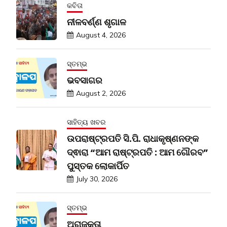
କବିତା
ନୀଳବର୍ଣ୍ଣ ଶୃଗାଳ
August 4, 2026
ସ୍ତମ୍ଭ
ଭବସାଗର
August 2, 2026
ସାହିତ୍ୟ ଖବର
ଉପରାଷ୍ଟ୍ରପତି ସି.ପି. ରାଧାକୃଷ୍ଣନଙ୍କ
ଦ୍ଵାରା “ଆମ ରାଷ୍ଟ୍ରପତି : ଆମ ଗୌରବ”
ପୁସ୍ତକ ଲୋକାର୍ପିତ
July 30, 2026
ସ୍ତମ୍ଭ
ଅରାଜକତା