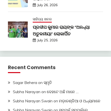
July 26, 2026
ସାହିତ୍ୟ ଖବର
ପ୍ରଦୀପ କୁମାର ରାୟଙ୍କ ‘ଅନନ୍ୟା
ଅତୁଳନୀୟା’ ଲୋକାର୍ପିତ
July 25, 2026
Recent Comments
Sagar Behera
on
ସ୍ମୃତି
Subha Narayan
on
ଦେହଟେ ଅଛି ମାନେ …
Subha Narayan Swain
on
ମଡ଼ାଚଣ୍ଡିଆ ଓ ଅନ୍ୟମାନେ
Subha Narayan Swain
on
ସମ୍ପର୍କ ସମ୍ପର୍କରେ