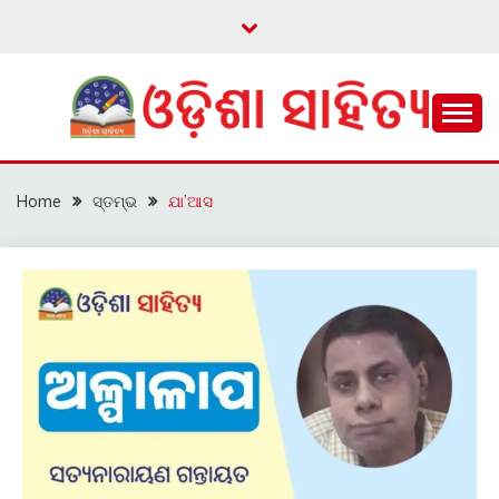
Skip
to
content
ଓଡ଼ିଆ ଇ-ସାହିତ୍ୟକୁ ଆଗକୁ ନେବାକୁ ଏକ ନୂଆ ପ୍ରଚେଷ୍ଠା
ଓଡ଼ିଶା ସାହିତ୍ୟ
Home
ସ୍ତମ୍ଭ
ଯା’ଆସ