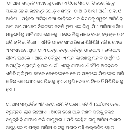
‘ଯା’ଆସ’ ଶବ୍ଦଟି ବାହାରକୁ ଗୋଟାଏ ଦିଶେ ସିନା ତା ‘ଭିତରେ କିନ୍ତୁ
ସାଇତା ହୋଇ ରହିଛନ୍ତି ଯୋଡ଼ିଏ ଶବ୍ଦ : ଯାଅ ଓ ଆସ ! ଅର୍ଥ : ଯିବା ଓ
ଆସିବା । ପହିଲେ ଆସିବା କଥା ଭାବିଲେ ମନ ଭିତରକୁ ସ୍ୱତଃ ଆସିଯିବ
ଆମ ଆଖପାଖରେ ନିକଟରେ ଜନମି ଥିବା ଏକ ଶିଶୁ, ଯିଏ ଆସିଥାଏ ସିଧା
ମାତୃଗର୍ଭରୁ ମାଟିମାଆ କୋଳକୁ । ସେଇ ଶିଶୁ ଧୀରେ ବଢେ, ବଡ଼ଙ୍କ ହାତ
ଧରି ଚାଲିବା ଶିଖେ । ଏମିତି ଯାବତ ସାଂସାରିକତା ଶିଖିଶିଖି ମଣିଷ ହୋଇ
ଏ ସଂସାରରେ ଥିବା ଯାଏ ଅତ୍ର ତତ୍ର ସର୍ବତ୍ର ଯାଉଥାଏ । ଚାଲିଥାଏ
ଜୀବନ ପଥରେ । ଆଉ ବି ଦୌଡୁଥାଏ ନାନା କାରଣରୁ ନାନାଦି ପାର୍ଥିବ ଓ
ଅପାର୍ଥିବ ପ୍ରାପ୍ତି ହାସଲ ପାଇଁ ! ଏସଵୁ ଯା’ଆସ ଧାଁଦୌଡ଼ ଅନବରତ
ଏମିତି ଚାଲିଥିବା ବେଳେ କେତେବେଳେ କୋଉ ଖଞ୍ଜରେ ଯିବାବେଳ ଆସି
ହାଜିର ହୋଇଯାଏ ଯେ ଯିବାକୁ ହୁଏ ଓ ପୁଣି ସେଇ ମାଟିରେ ହିଁ ମିଶିଯିବାକୁ
ହୁଏ ।
ଯା’ଆସ ସମ୍ପର୍କିତ ଏହି ସତ୍ୟ ଜାଣି ବି ଅଜଣା ସଭିଏଁ । ଯା’ଆସ ନେଇ
ବ୍ୟସ୍ତତା ଲାଗି ରହିଥାଏ । ଆଗେ ଜଣେ ଆଉ ଜଣକ ଘରକୁ ନକହି
ନପୁଚ୍ଛି ବି ଯା’ଆସ କରି ପାରୁଥିଲା । ଯଦି କେହି ଆଗରୁ ଆସିବା ଜଣାଇ
ଆସୁଥିଲେ ତ ତାଙ୍କ ଆସିବା ବାଟକୁ ଅନାଇ ରହି ଉଲ୍ଲସିତ ହୋଇ