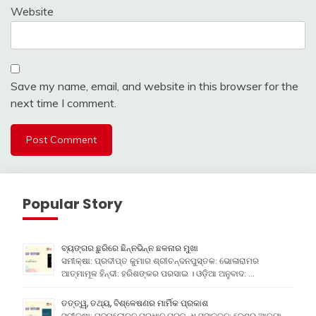
Website
Save my name, email, and website in this browser for the
next time I comment.
Popular Story
ବ୍ୟଙ୍ଗର ଛୁରିରେ ଛିନ୍ନଭିନ୍ନ ଛଳନାର ମୁଖା
ସମୀକ୍ଷା: ପ୍ରଦୀପ୍ତ କୁମାର ଶ୍ରୀଚନ୍ଦନପୁସ୍ତକ: ଭୋଳାରାମର
ଆତ୍ମାମୂଳ ହିନ୍ଦୀ: ହରିଶଙ୍କର ପରସାଇ । ଓଡ଼ିଆ ଅନୁବାଦ: …
ତତ୍ତ୍ୱ, ତଥ୍ୟ, ବିଶ୍ଳେଷଣର ମାର୍ମିକ ପ୍ରକାଶ
ସମୀକ୍ଷା: ପଦ୍ମଲୋଚନ ପ୍ରଧାନ ପ୍ରବନ୍ଧ ସଙ୍କଳନ: ଦେଶର ଆତ୍ମା