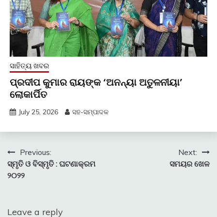
ସାହିତ୍ୟ ଖବର
ପ୍ରଦୀପ କୁମାର ରାୟଙ୍କ ‘ଅନନ୍ୟା ଅତୁଳନୀୟା’
ଲୋକାର୍ପିତ
July 25, 2026
ସହ-ସମ୍ପାଦକ
Post
Previous:
Next:
ସ୍ମୃତି ଓ ବିସ୍ମୃତି : ଘଟଣାକ୍ରମ
ସମୟର ଖେଳ
navigation
୨୦୨୨
Leave a reply