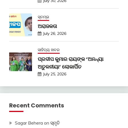
July 30, 2026
ସ୍ତମ୍ଭ
ଅରାଜକତା
July 26, 2026
ସାହିତ୍ୟ ଖବର
ପ୍ରଦୀପ କୁମାର ରାୟଙ୍କ ‘ଅନନ୍ୟା
ଅତୁଳନୀୟା’ ଲୋକାର୍ପିତ
July 25, 2026
Recent Comments
Sagar Behera
on
ସ୍ମୃତି