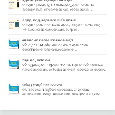
ବ୍ୟଙ୍ଗର ଛୁରିରେ ଛିନ୍ନଭିନ୍ନ ଛଳନାର ମୁଖା
ସମୀକ୍ଷା: ପ୍ରଦୀପ୍ତ କୁମାର ଶ୍ରୀଚନ୍ଦନପୁସ୍ତକ: ଭୋଳାରାମର
ଆତ୍ମାମୂଳ ହିନ୍ଦୀ: ହରିଶଙ୍କର ପରସାଇ । ଓଡ଼ିଆ ଅନୁବାଦ: …
ତତ୍ତ୍ୱ, ତଥ୍ୟ, ବିଶ୍ଳେଷଣର ମାର୍ମିକ ପ୍ରକାଶ
ସମୀକ୍ଷା: ପଦ୍ମଲୋଚନ ପ୍ରଧାନ ପ୍ରବନ୍ଧ ସଙ୍କଳନ: ଦେଶର ଆତ୍ମା
ଏବଂ ଅନ୍ୟାନ୍ୟ ପ୍ରବନ୍ଧପ୍ରାବନ୍ଧିକ: ଡ. ମୃଣାଳ …
ଲୋକକଥାରେ ପରିବେଶ ସଂରକ୍ଷଣର ବାର୍ତ୍ତା
ବହି: ଦ ନୁଟମେଗ୍ସ କର୍ସର୍: ପାରାବଲ୍ ଫର ଏ ପ୍ଲାନେଟ୍ ଇନ
କ୍ରାଇସିସ୍ଲେଖକ: ଅମିତାଭ ଘୋଷପ୍ରକାଶକ: …
ଅଳ୍ପ କଥା, ଗଭୀର ଭାବ
ବହି: ‘ସ୍ୱପ୍ନଶ୍ରବା’, ‘ମଧୁବ୍ରତା’ ଏବଂ ‘ଅମୋକ୍ଷ ତପ’କବି: ଉମାକାନ୍ତ
ମହାପାତ୍ରପ୍ରକାଶକ: ଶ୍ରୀପର୍ଣ୍ଣା ପ୍ରକାଶନୀ, ଉଦୟରାଗ କମ୍ପେ୍ଲକ୍ସ,
…
ସାହିତ୍ୟ, ସଂସ୍କୃତି ଓ ସମାଜର କଥା
ବହି: ସାହିତ୍ୟରେ ସଂସ୍କୃତିର ସଂକେତଲେଖକ: ଇଂ ମୁରଲୀଧର
ହୋତାପ୍ରକାଶକ: ନିଶବ୍ଦ, ଡିଭାଇନ ନଗର, କଟକପ୍ରଥମ ସଂସ୍କରଣ: …