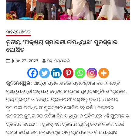
ସାହିତ୍ୟ ଖବର
ତୃତୀୟ ‘ଅକ୍ଷୟ ସ୍ମାରକୀ ଉପନ୍ୟାସ’ ପୁରସ୍କାର
ଘୋଷିତ
June 22, 2023
ସହ-ସମ୍ପାଦକ
ଭୁବନେଶ୍ୱର :
ଆଦ୍ୟା ପ୍ରକାଶନୀର ପ୍ରତିଷ୍ଠାତା ତଥା ବିଶିଷ୍ଟ
ମୁଖ୍ୟଯନ୍ତ୍ରୀ ଅକ୍ଷୟ ଚନ୍ଦ୍ର ରାୟଙ୍କ ପୁଣ୍ୟ ସ୍ମୃତିରେ ‘ପ୍ରତିଭା
ରାୟ ଟ୍ରଷ୍ଟ’ ଓ ‘ଆଦ୍ୟା ପ୍ରକାଶନୀ’ ପକ୍ଷରୁ ତୃତୀୟ ‘ଅକ୍ଷୟ
ସ୍ମାରକୀ ଉପନ୍ୟାସ’ ପୁରସ୍କାର ଘୋଷିତ ହୋଇଛି । ଜୟଦେବ
ଭବନରେ ଜୁଲାଇ ୨୦ ତାରିଖ ଦିନ ସନ୍ଧ୍ୟା ୬ ଘଟିକାରେ ଏହି ପୁରସ୍କାର
ପ୍ରଦାନ କରାଯିବ । ପୁରସ୍କାର ପ୍ରଦାନ ପୂର୍ବରୁ ଚୟନ କରିବା ପାଇଁ
ପଚାଶ ବର୍ଷର କମ ଲେଖକଙ୍କ ଠାରୁ ପ୍ରାପ୍ତ ୨୦ ଟି ଉପନ୍ୟାସ