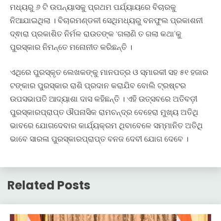
ମଧ୍ୟରୁ ୬ ଟି ଉପନ୍ୟାସକୁ ପ୍ରଥମ ପର୍ଯ୍ୟାୟରେ ବିଚାରକୁ
ନିଆଯାଇଥିଲା । ବିଚାରମଣ୍ଡଳୀ ସେଥିମଧ୍ୟରୁ ବନଫୁଲ ପ୍ରକାଶନୀ
ଦ୍ଵାରା ପ୍ରକାଶିତ ନିର୍ମଳ ରାଉତଙ୍କ ‘ଗଲାଣି ତ ଗଲା କଥା’କୁ
ପୁରସ୍କାର ନିମନ୍ତେ ମନୋନୀତ କରିଛନ୍ତି ।
ଏଥିରେ ପୁରସ୍କୃତ ଲେଖକଙ୍କୁ ମାନପତ୍ର ଓ ସ୍ମାରକୀ ସହ ୫୧ ହଜାର
ଟଙ୍କାର ପୁରସ୍କାର ରାଶି ପ୍ରଦାନ କରାଯିବ ବୋଲି ଟ୍ରଷ୍ଟର
ଉପସଭାପତି ଆଦ୍ୟାଶା ଦାସ କହିଛନ୍ତି । ଏହି ଉତ୍ସବରେ ଅତିବଡ଼ୀ
ପୁରସ୍କାରପ୍ରାପ୍ତ ଔପନାସିକ ରାମଚନ୍ଦ୍ର ବେହେରା ମୁଖ୍ୟ ଅତିଥି
ଭାବରେ ଯୋଗଦେବାର କାର୍ଯ୍ୟକ୍ରମ ଥିବାବେଳେ ସମ୍ମାନିତ ଅତିଥି
ଭାବେ ସାରଳା ପୁରସ୍କାରପ୍ରାପ୍ତ ବନଜ ଦେବୀ ଯୋଗ ଦେବେ ।
Related Posts