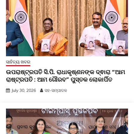
ସାହିତ୍ୟ ଖବର
ଉପରାଷ୍ଟ୍ରପତି ସି.ପି. ରାଧାକୃଷ୍ଣନଙ୍କ ଦ୍ଵାରା “ଆମ
ରାଷ୍ଟ୍ରପତି : ଆମ ଗୌରବ” ପୁସ୍ତକ ଲୋକାର୍ପିତ
July 30, 2026
ସହ-ସମ୍ପାଦକ