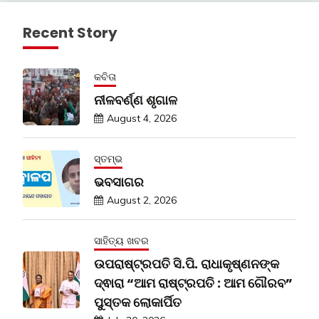
Recent Story
କବିତା
ନୀଳବର୍ଣ୍ଣ ଶୃଗାଳ
August 4, 2026
ସ୍ତମ୍ଭ
ଭବସାଗର
August 2, 2026
ସାହିତ୍ୟ ଖବର
ଉପରାଷ୍ଟ୍ରପତି ସି.ପି. ରାଧାକୃଷ୍ଣନଙ୍କ
ଦ୍ଵାରା “ଆମ ରାଷ୍ଟ୍ରପତି : ଆମ ଗୌରବ”
ପୁସ୍ତକ ଲୋକାର୍ପିତ