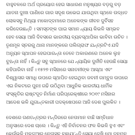
ବାହୁବଳରେ ଅର୍ଥ ପ୍ରୟୋଗ ହେଇ ସାଧାରଣ ମନୁଷ୍ୟର ବଡ଼ରୁ ବଡ଼
ଯାତନା ଦୁଃଖ ପାଣିରେ ଗାର ସଦୃଶ ଉଭେଇ ଯାଉଥିବା ସ୍ଥଳେ ଉଦ୍ଧତ
ଲୋକସବୁ ମିଥ୍ୟା ମକୋଦ୍ଦମାରେ ଅନେକଙ୍କ ଜୀବନ ଦୁର୍ବିସହ
କରିଦେଉଛନ୍ତି । ସମସ୍ତଙ୍କ ପାଇ ସମାନ ନ୍ୟାୟ କିଭଳି ସମ୍ଭବ
ହେବ ସେୟା ଆଜି ଦିବସରେ ଭାରତୀୟ ବ୍ୟବସ୍ଥାପିକା ଭାବିବା ଉଚିତ ।
ତୃଣମୂଳ ସ୍ତରରୁ ଥାନା ମାନଙ୍କରେ ପଲିଗ୍ରାଫ ଯନ୍ତ୍ରଟିଏ ଯଦି
ଅନ୍ୟୁନ ସ୍ଥାପନ ହେଇପାରନ୍ତା ତେବେ ଅକାରଣରେ ଅନେକ ଲୁହ
ବୁହନ୍ତା ନାହିଁ । କିନ୍ତୁ ସବୁ ସ୍ଥାନରେ ଯେ ନ୍ୟାୟିକ ଦୁର୍ନୀତି ହେଉଛି ସେୟା
କହିପାରିବା ନାହିଁ । ୧୫୨୭ ମସିହାରେ ସନାତନୀଙ୍କ ଆସ୍ଥା ଏବଂ
ବିଶ୍ୱାସର ସମାଧି ଉପରେ ସ୍ଥାପିତ ହେଇଥିବା ଜବନୀ ଗମ୍ବୁଜ ଉପରେ
ଏଇ ନିକଟରେ ପୁନଃ ଗଢି ଉଠିଥିବା ଆଧୁନିକ ଭାରତୀୟ ଧାର୍ମିକ
ସଂସ୍କୃତିର ରାଷ୍ଟଦୂତ ନିର୍ମାଣ ପରିପ୍ରେକ୍ଷୀରେ ୨୦୧୯ ମସିହାର
ଆଦେଶ ଭଳି ଯୁଗାନ୍ତକାରୀ ପଦକ୍ଷେପରେ ଆଜି ଦେଶ ପୁଲକିତ ।
ଦେଶରେ ଗଣତନ୍ତ୍ରର ମନ୍ଦିରରେ ନେତାମାନ ବାଛି ସମ୍ବିଧାନ
ଅନୁସାରେ ଦେଶ ଚାଲେ । କିନ୍ତୁ ଏହି ନିର୍ବାଚନର ଫଳ କିଭଳି ହୁଏ ଏବଂ
କେଉଁଭଳି ମୂଳଦୁଆର ନେତାସବୁ ବଛାଯା’ନ୍ତି ସେୟା ଦେଖି ମୋ ତନୁମନ