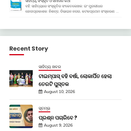
ସାହିତ୍ୟ, ସଂସ୍କୃତି ଓ ସମାଜର କଥା
ବହି: ସାହିତ୍ୟରେ ସଂସ୍କୃତିର ସଂକେତଲେଖକ: ଇଂ ମୁରଲୀଧର
ହୋତାପ୍ରକାଶକ: ନିଶବ୍ଦ, ଡିଭାଇନ ନଗର, କଟକପ୍ରଥମ ସଂସ୍କରଣ: …
Recent Story
ସାହିତ୍ୟ ଖବର
ଟାଇମ୍‍ପାସ୍‍ ବହି ବର୍ଷା, ଲୋକାର୍ପିତ ହେଲା
ତେରଟି ପୁସ୍ତକ
August 10, 2026
ସ୍ତମ୍ଭ
ପ୍ରଶ୍ନ ପଚାରିବେ ?
August 9, 2026