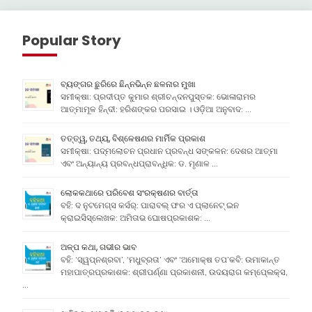
Popular Story
ବ୍ୟଙ୍ଗର ଛୁରିରେ ଛିନ୍ନଭିନ୍ନ ଛଳନାର ମୁଖା
ସମୀକ୍ଷା: ପ୍ରଦୀପ୍ତ କୁମାର ଶ୍ରୀଚନ୍ଦନପୁସ୍ତକ: ଭୋଳାରାମର
ଆତ୍ମାମୂଳ ହିନ୍ଦୀ: ହରିଶଙ୍କର ପରସାଇ । ଓଡ଼ିଆ ଅନୁବାଦ: …
ତତ୍ତ୍ୱ, ତଥ୍ୟ, ବିଶ୍ଳେଷଣର ମାର୍ମିକ ପ୍ରକାଶ
ସମୀକ୍ଷା: ପଦ୍ମଲୋଚନ ପ୍ରଧାନ ପ୍ରବନ୍ଧ ସଙ୍କଳନ: ଦେଶର ଆତ୍ମା
ଏବଂ ଅନ୍ୟାନ୍ୟ ପ୍ରବନ୍ଧପ୍ରାବନ୍ଧିକ: ଡ. ମୃଣାଳ …
ଲୋକକଥାରେ ପରିବେଶ ସଂରକ୍ଷଣର ବାର୍ତ୍ତା
ବହି: ଦ ନୁଟମେଗ୍ସ କର୍ସର୍: ପାରାବଲ୍ ଫର ଏ ପ୍ଲାନେଟ୍ ଇନ
କ୍ରାଇସିସ୍ଲେଖକ: ଅମିତାଭ ଘୋଷପ୍ରକାଶକ: …
ଅଳ୍ପ କଥା, ଗଭୀର ଭାବ
ବହି: ‘ସ୍ୱପ୍ନଶ୍ରବା’, ‘ମଧୁବ୍ରତା’ ଏବଂ ‘ଅମୋକ୍ଷ ତପ’କବି: ଉମାକାନ୍ତ
ମହାପାତ୍ରପ୍ରକାଶକ: ଶ୍ରୀପର୍ଣ୍ଣା ପ୍ରକାଶନୀ, ଉଦୟରାଗ କମ୍ପେ୍ଲକ୍ସ,
…