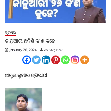
ସ୍ତମ୍ଭ
ଜାନୁଆରୀ ଛବିଶି କ’ଣ କହେ
January 26, 2024
ସହ-ସମ୍ପାଦକ
ଅରୁଣ କୁମାର ତ୍ରିପାଠୀ