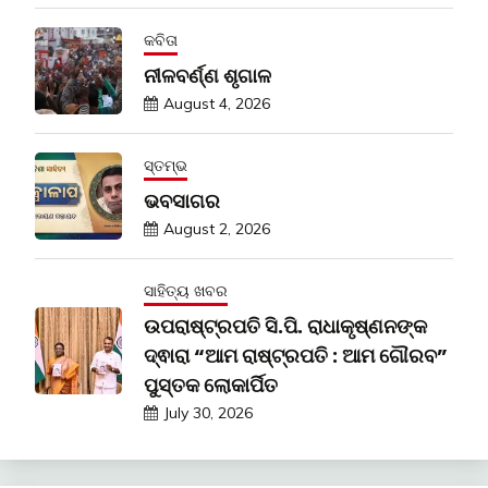
କବିତା
ନୀଳବର୍ଣ୍ଣ ଶୃଗାଳ
August 4, 2026
ସ୍ତମ୍ଭ
ଭବସାଗର
August 2, 2026
ସାହିତ୍ୟ ଖବର
ଉପରାଷ୍ଟ୍ରପତି ସି.ପି. ରାଧାକୃଷ୍ଣନଙ୍କ
ଦ୍ଵାରା “ଆମ ରାଷ୍ଟ୍ରପତି : ଆମ ଗୌରବ”
ପୁସ୍ତକ ଲୋକାର୍ପିତ
July 30, 2026