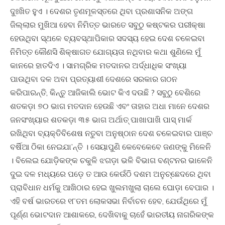
ଦୁଃଖିତ ହୁଏ । ଦେଶର ତୃଣମୂଳସ୍ତରେ ଥିବା ପ୍ରଶାସନିକ ଅଙ୍ଗ
ଜିଲ୍ଲାର ମୁଖିଆ ହେବା ନିମିତ୍ତ ଭାରତେ ସବୁଠୁ କଷ୍ଟକର ପରୀକ୍ଷା
ହେଉଥିବା ସ୍ଥଳେ ବ୍ୟବସ୍ଥାପିକାର ସଦସ୍ୟ ହେଇ ଦେଶ ଚଳେଇବା
ନିମିତ୍ତ କୌଣସି ଶିକ୍ଷାଗତ ଯୋଗ୍ୟତା ନଥିବାର କଥା ଶୁଣିଲେ ମୁଁ
କାନରେ ହାତଦିଏ । ସାମଗ୍ରିକ ମତଦାନର ଅର୍ଦ୍ଧାଧିକ ସଂଖ୍ୟା
ପାଉଥିବା ଦଳ ଅବା ପ୍ରତ୍ୟାଶୀ ଦେଶରେ ସରକାର ଗଠନ
କରିପାରନ୍ତି, କିନ୍ତୁ ଆଜିକାଲି ଭୋଟ କିଏ ଦଉଛି ? ସବୁଠୁ ବେଶିରେ
ଶତକଡ଼ା ୭୦ ଭାଗ ମତଦାନ ହେଉଛି ଏବଂ ତାହାର ଅଧା ମାନେ ଦେଶର
ଜନସଂଖ୍ୟାର ଶତକଡ଼ା ୩୫ ଭାଗ ଅର୍ଥାତ୍ ପାଖାପାଖି ପାସ୍ ମାର୍କ
ରଖିଥିବା ବ୍ୟକ୍ତିବିଶେଷ ନତୁବା ଅନୁଷ୍ଠାନ ଦେଶ ଚଳେଇବାର ପାଞ୍ଚ
ବର୍ଷିଆ ଠିକା ନେଇଯା’ନ୍ତି । ସେୟାପୁଣି କେବେକେବେ ଜଣଙ୍କୁ ମିଳେନି
। ବିଲେଇ ଯୋଡ଼ିକଙ୍କ ଚକୁଳି ଝଗଡ଼ା ଭଳି ବିଭାଗ ବଣ୍ଟନର ଭାଳେନି
ଦୁଇ ଦଳ ମଧ୍ୟରେ ପଡ଼େ ତ ଆଉ କେଉଁଠି ଦଶମ ଅନୁଚ୍ଛେଦରେ ଥିବା
ପ୍ରାବିଧାନ ଧର୍ମକୁ ଆଖିଠାର ହେଇ ଖୁଲମଖୁଲା ଚାଲେ ଘୋଡ଼ା ବେପାର ।
ଏହି ବର୍ଷ ଭାରତରେ ୧୮ତମ ଲୋକସଭା ନିର୍ବାଚନ ହେବ, ଯେଉଁଥିରେ ମୁଁ
ପୂର୍ଣ୍ଣ ଭୋଟଦାନ ଆଶାକରେ, ଦେଖିବାକୁ ଚାହେଁ ଭାରତୀୟ ନାଗରିକଙ୍କ