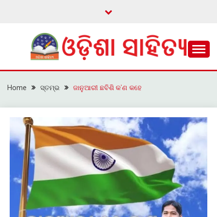
Skip
to
content
ଓଡ଼ିଆ ଇ-ସାହିତ୍ୟକୁ ଆଗକୁ ନେବାକୁ ଏକ ନୂଆ ପ୍ରଚେଷ୍ଠା
ଓଡ଼ିଶା ସାହିତ୍ୟ
Home
ସ୍ତମ୍ଭ
ଜାନୁଆରୀ ଛବିଶି କ’ଣ କହେ