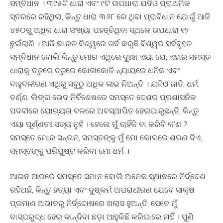
ସମ୍ବିଧାନ । ୩୯୫ଟି ଧାରା ଏବଂ ୯ଟି ଉପଧାରା ଯଦିଓ ପ୍ରାଥମିକ
ସ୍ତରରେ ରହିଥିଲା, କିନ୍ତୁ ଧାରା ୩୬୮ ରେ ଥିବା ପ୍ରାବିଧାନ ଯୋଗୁଁ ଆଜି
୪୫୦ରୁ ଅଧିକ ଧାରା ସଂଖ୍ୟା ପହଞ୍ଚିଥିବା ସ୍ଥଳେ ଉପଧାରା ୧୨
ଛୁଇଁଲାଣି । ଆଜି ଭାରତ ବିଶ୍ୱରେ ଗର୍ବ କରୁଛି ବିଶ୍ୱର ସର୍ବବୃହତ
ସମ୍ବିଧାନ ବୋଲି କିନ୍ତୁ ମୋର ଏଥିରେ ଦୁଃଖ ଏୟା ଯେ, ଏହାର ସମସ୍ତ
ଧାରାକୁ ଚତୁରେ ଚତୁରେ କୋଳାକୋଳି ନ୍ୟାୟରେ ଧନିକ ଏବଂ
ବାହୁବଳୀଗଣ ଏଥିରୁ ସବୁଠୁ ଅଧିକ ଲାଭ ନିଅନ୍ତି । ଯଦିଓ ଜାତି, ଧର୍ମ,
ବର୍ଣ୍ଣ, ଲିଙ୍ଗ ଭେଦ ନିର୍ବିଶେଷରେ ସମସ୍ତେ ଦେଶର ପ୍ରଶାସନିକ
ପଦବୀରେ ଯୋଗ୍ୟତା ବଳରେ ଅବସ୍ଥାପିତ ହେଇପାରୁଛନ୍ତି, କିନ୍ତୁ
ଏୟା ପୂର୍ଣ୍ଣତଃ ସତ୍ୟ ନୁହଁ । ହେଲେ ମୁଁ ଚାହିଁକି ବା କରିବି କ’ଣ ?
ସମସ୍ତେ ମୋର ସନ୍ତାନ, ସମସ୍ତଙ୍କୁ ମୁଁ ମୋ କୋଳରେ ଶରଣ ଦିଏ,
ସମସ୍ତଙ୍କୁ ପରିପୁଷ୍ଟ କରିବା ମୋ ଧର୍ମ ।
ଆଇନ ଆଗରେ ସମସ୍ତେ ସମାନ ବୋଲି ଅନେକ ସ୍ଥାନରେ ନିର୍ଦ୍ଦେଶ
ରହିଅଛି, କିନ୍ତୁ ହତ୍ୟା ଏବଂ ଦୁଷ୍କର୍ମ ଅପରାଧୀଗଣ ଯେବେ ସାକ୍ଷ
ପ୍ରମାଣ ଅଭାବରୁ ନିର୍ଦ୍ଦୋଷରେ ଖଲାସ ହୁଅନ୍ତି, ସେବେ ମୁଁ
ବାସ୍ପରୁଦ୍ଧ ହେଇ କାନ୍ଦିବା ଛଡ଼ା ଆହୁକିଛି କରିପାରେ ନାହିଁ । ପୁଣି