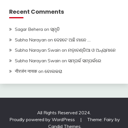
Recent Comments
Sagar Behera
on
ସ୍ମୃତି
Subha Narayan
on
ଦେହଟେ ଅଛି ମାନେ …
Subha Narayan Swain
on
ମଡ଼ାଚଣ୍ଡିଆ ଓ ଅନ୍ୟମାନେ
Subha Narayan Swain
on
ସମ୍ପର୍କ ସମ୍ପର୍କରେ
नीरजंन नायक
on
ବୋଲକରା
All Rights Reserved 2024.
Proudly powered by WordPress
|
Theme: Fairy by
Candid Themes
.