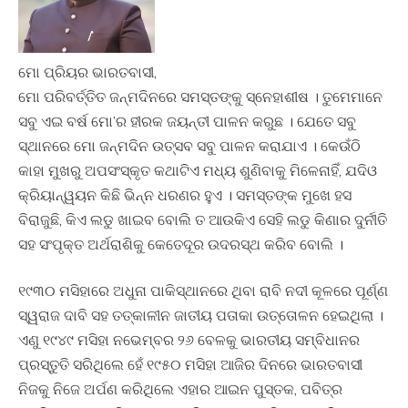
ମୋ ପ୍ରିୟର ଭାରତବାସୀ,
ମୋ ପରିବର୍ତ୍ତିତ ଜନ୍ମଦିନରେ ସମସ୍ତଙ୍କୁ ସ୍ନେହାଶୀଷ । ତୁମେମାନେ
ସବୁ ଏଇ ବର୍ଷ ମୋ’ର ହୀରକ ଜୟନ୍ତୀ ପାଳନ କରୁଛ । ଯେତେ ସବୁ
ସ୍ଥାନରେ ମୋ ଜନ୍ମଦିନ ଉତ୍ସବ ସବୁ ପାଳନ କରାଯାଏ । କେଉଁଠି
କାହା ମୁଖରୁ ଅପସଂସ୍କୃତ କଥାଟିଏ ମଧ୍ୟ ଶୁଣିବାକୁ ମିଳେନାହିଁ, ଯଦିଓ
କ୍ରିୟାନ୍ୱୟନ କିଛି ଭିନ୍ନ ଧରଣର ହୁଏ । ସମସ୍ତଙ୍କ ମୁଖେ ହସ
ବିରାଜୁଛି, କିଏ ଲଡୁ ଖାଇବ ବୋଲି ତ ଆଉକିଏ ସେହି ଲଡୁ କିଣାର ଦୁର୍ନୀତି
ସହ ସଂପୃକ୍ତ ଅର୍ଥରାଶିକୁ କେତେଦୂର ଉଦରସ୍ଥ କରିବ ବୋଲି ।
୧୯୩୦ ମସିହାରେ ଅଧୁନା ପାକିସ୍ଥାନରେ ଥିବା ରାବି ନଦୀ କୂଳରେ ପୂର୍ଣ୍ଣ
ସ୍ୱରାଜ ଦାବି ସହ ତତ୍କାଳୀନ ଜାତୀୟ ପତାକା ଉତ୍ତୋଳନ ହେଇଥିଲା ।
ଏଣୁ ୧୯୪୯ ମସିହା ନଭେମ୍ବର ୨୬ ବେଳକୁ ଭାରତୀୟ ସମ୍ବିଧାନର
ପ୍ରସ୍ତୁତି ସରିଥିଲେ ହେଁ ୧୯୫୦ ମସିହା ଆଜିର ଦିନରେ ଭାରତବାସୀ
ନିଜକୁ ନିଜେ ଅର୍ପଣ କରିଥିଲେ ଏହାର ଆଇନ ପୁସ୍ତକ, ପବିତ୍ର