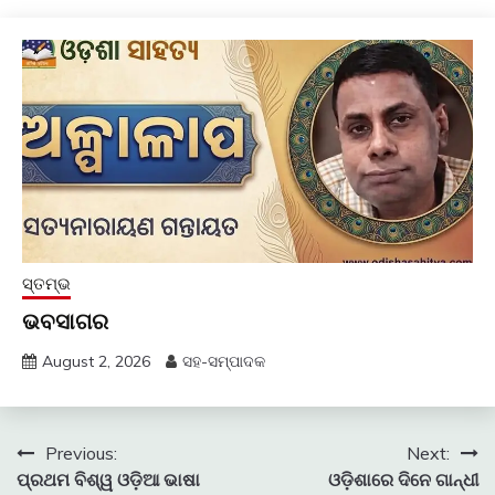
ସ୍ତମ୍ଭ
ଭବସାଗର
August 2, 2026
ସହ-ସମ୍ପାଦକ
Post
Previous:
Next:
ପ୍ରଥମ ବିଶ୍ୱ ଓଡ଼ିଆ ଭାଷା
ଓଡ଼ିଶାରେ ଦିନେ ଗାନ୍ଧୀ