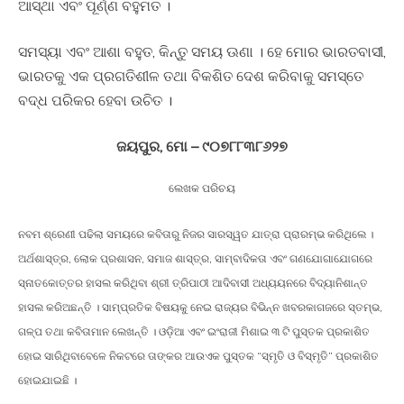
ଆସ୍ଥା ଏବଂ ପୂର୍ଣ୍ଣ ବହୁମତ ।
ସମସ୍ୟା ଏବଂ ଆଶା ବହୁତ, କିନ୍ତୁ ସମୟ ଊଣା । ହେ ମୋର ଭାରତବାସୀ,
ଭାରତକୁ ଏକ ପ୍ରଗତିଶୀଳ ତଥା ବିକଶିତ ଦେଶ କରିବାକୁ ସମସ୍ତେ
ବଦ୍ଧ ପରିକର ହେବା ଉଚିତ ।
ଜୟପୁର, ମୋ – ୯୦୭୮୮୩୮୬୨୭
ଲେଖକ ପରିଚୟ
ନବମ ଶ୍ରେଣୀ ପଢିଲା ସମୟରେ କବିତାରୁ ନିଜର ସାରସ୍ୱତ ଯାତ୍ରା ପ୍ରାରମ୍ଭ କରିଥିଲେ ।
ଅର୍ଥଶାସ୍ତ୍ର, ଲୋକ ପ୍ରଶାସନ, ସମାଜ ଶାସ୍ତ୍ର, ସାମ୍ବାଦିକତା ଏବଂ ଗଣଯୋଗାଯୋଗରେ
ସ୍ନାତକୋତ୍ତର ହାସଲ କରିଥିବା ଶ୍ରୀ ତ୍ରିପାଠୀ ଆଦିବାସୀ ଅଧ୍ୟୟନରେ ବିଦ୍ୟାନିଶାନ୍ତ
ହାସଲ କରିଅଛନ୍ତି । ସାମ୍ପ୍ରତିକ ବିଷୟକୁ ନେଇ ରାଜ୍ୟର ବିଭିନ୍ନ ଖବରକାଗଜରେ ସ୍ତମ୍ଭ,
ଗଳ୍ପ ତଥା କବିତାମାନ ଲେଖନ୍ତି । ଓଡ଼ିଆ ଏବଂ ଇଂରାଜୀ ମିଶାଇ ୩ ଟି ପୁସ୍ତକ ପ୍ରକାଶିତ
ହୋଇ ସାରିଥିବାବେଳେ ନିକଟରେ ତାଙ୍କର ଆଉଏକ ପୁସ୍ତକ “ସ୍ମୃତି ଓ ବିସ୍ମୃତି” ପ୍ରକାଶିତ
ହୋଇଯାଇଛି ।