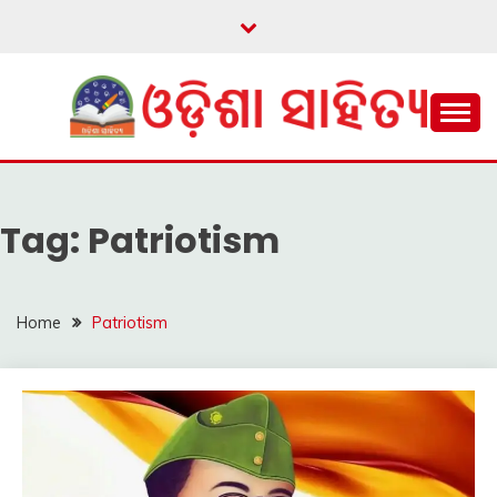
Skip
to
content
ଓଡ଼ିଆ ଇ-ସାହିତ୍ୟକୁ ଆଗକୁ ନେବାକୁ ଏକ ନୂଆ ପ୍ରଚେଷ୍ଠା
ଓଡ଼ିଶା ସାହିତ୍ୟ
Tag:
Patriotism
Home
Patriotism