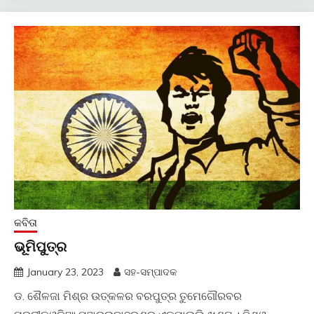
କବିତା
ଭୂମିପୁତ୍ର
January 23, 2023
ସହ-ସମ୍ପାଦକ
ଡ. ଶୈଳଜା ମିଶ୍ର ଉତ୍କଳର ବରପୁତ୍ର ତୁମେଗୌରବର