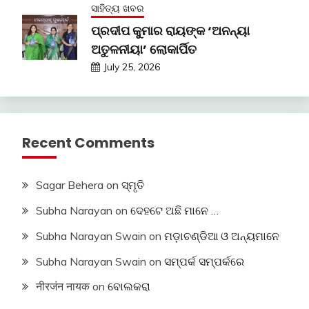
ସାହିତ୍ୟ ଖବର
ପ୍ରଦୀପ କୁମାର ରାୟଙ୍କ ‘ଅନନ୍ୟା
ଅତୁଳନୀୟା’ ଲୋକାର୍ପିତ
July 25, 2026
Recent Comments
Sagar Behera
on
ସ୍ମୃତି
Subha Narayan
on
ଦେହଟେ ଅଛି ମାନେ …
Subha Narayan Swain
on
ମଡ଼ାଚଣ୍ଡିଆ ଓ ଅନ୍ୟମାନେ
Subha Narayan Swain
on
ସମ୍ପର୍କ ସମ୍ପର୍କରେ
नीरजंन नायक
on
ବୋଲକରା