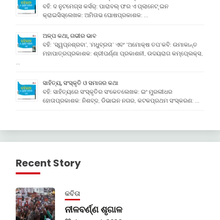
ବହି: ଦ ନୁଟମେଗ୍ସ କର୍ସର୍: ପାରାବଲ୍ ଫର ଏ ପ୍ଲାନେଟ୍ ଇନ
କ୍ରାଇସିସ୍ଲେଖକ: ଅମିତାଭ ଘୋଷପ୍ରକାଶକ: …
ଅଳ୍ପ କଥା, ଗଭୀର ଭାବ
ବହି: ‘ସ୍ୱପ୍ନଶ୍ରବା’, ‘ମଧୁବ୍ରତା’ ଏବଂ ‘ଅମୋକ୍ଷ ତପ’କବି: ଉମାକାନ୍ତ
ମହାପାତ୍ରପ୍ରକାଶକ: ଶ୍ରୀପର୍ଣ୍ଣା ପ୍ରକାଶନୀ, ଉଦୟରାଗ କମ୍ପେ୍ଲକ୍ସ,
…
ସାହିତ୍ୟ, ସଂସ୍କୃତି ଓ ସମାଜର କଥା
ବହି: ସାହିତ୍ୟରେ ସଂସ୍କୃତିର ସଂକେତଲେଖକ: ଇଂ ମୁରଲୀଧର
ହୋତାପ୍ରକାଶକ: ନିଶବ୍ଦ, ଡିଭାଇନ ନଗର, କଟକପ୍ରଥମ ସଂସ୍କରଣ: …
Recent Story
କବିତା
ନୀଳବର୍ଣ୍ଣ ଶୃଗାଳ