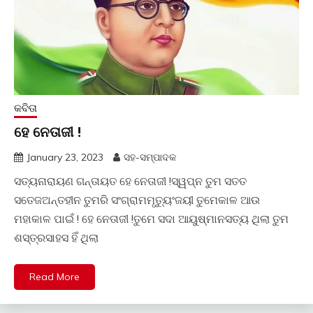
କବିତା
ହେ ନେତାଜୀ !
January 23, 2023
ସହ-ସମ୍ପାଦକ
ସତ୍ୟନାରାୟଣ ଗନ୍ତାୟତ ହେ ନେତାଜୀ !ସ୍ୱପ୍ନ ତୁମ ସତତ
ସତେଜଅନ୍ତହୀନ ତୁମରି ସଂଗ୍ରାମମୃତ୍ୟୁଂଜୟୀ ତୁମେକାଳ ଆଉ
ମହାକାଳ ପାଇଁ ! ହେ ନେତାଜୀ !ତୁମେ ସଦା ଆୟୁଷ୍ମାନସତ୍ୟ ଥିଲା ତୁମ
ଶସ୍ତ୍ରସାହସ ହିଁ ଥିଲା
Read More