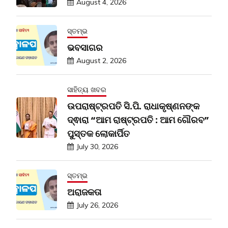
August 4, 2026
ସ୍ତମ୍ଭ
ଭବସାଗର
August 2, 2026
ସାହିତ୍ୟ ଖବର
ଉପରାଷ୍ଟ୍ରପତି ସି.ପି. ରାଧାକୃଷ୍ଣନଙ୍କ
ଦ୍ଵାରା “ଆମ ରାଷ୍ଟ୍ରପତି : ଆମ ଗୌରବ”
ପୁସ୍ତକ ଲୋକାର୍ପିତ
July 30, 2026
ସ୍ତମ୍ଭ
ଅରାଜକତା
July 26, 2026