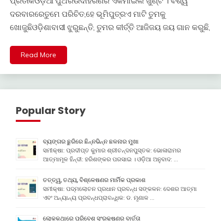
ପ୍ରତୀକଓଡ଼ିଆ ପୁଅରଉଦାହରଣର ଏକମାଇଲି ଖୁଣ୍ଟ । ବିଶ୍ୱ
ଦରବାରରେତୁମେ ପରିଚିତ,ହେ ଭୂମିପୁତ୍ରଏ ମାଟି ତୁମକୁ
ଖୋଜୁଛିଓଡ଼ିଶାବାସୀ ଝୁରୁଛନ୍ତି, ତୁମର କୀର୍ତ୍ତି ଆଜିଜୟ ଜୟ ଗାନ କରୁଛି,
Read More
Popular Story
ବ୍ୟଙ୍ଗର ଛୁରିରେ ଛିନ୍ନଭିନ୍ନ ଛଳନାର ମୁଖା
ସମୀକ୍ଷା: ପ୍ରଦୀପ୍ତ କୁମାର ଶ୍ରୀଚନ୍ଦନପୁସ୍ତକ: ଭୋଳାରାମର
ଆତ୍ମାମୂଳ ହିନ୍ଦୀ: ହରିଶଙ୍କର ପରସାଇ । ଓଡ଼ିଆ ଅନୁବାଦ: …
ତତ୍ତ୍ୱ, ତଥ୍ୟ, ବିଶ୍ଳେଷଣର ମାର୍ମିକ ପ୍ରକାଶ
ସମୀକ୍ଷା: ପଦ୍ମଲୋଚନ ପ୍ରଧାନ ପ୍ରବନ୍ଧ ସଙ୍କଳନ: ଦେଶର ଆତ୍ମା
ଏବଂ ଅନ୍ୟାନ୍ୟ ପ୍ରବନ୍ଧପ୍ରାବନ୍ଧିକ: ଡ. ମୃଣାଳ …
ଲୋକକଥାରେ ପରିବେଶ ସଂରକ୍ଷଣର ବାର୍ତ୍ତା