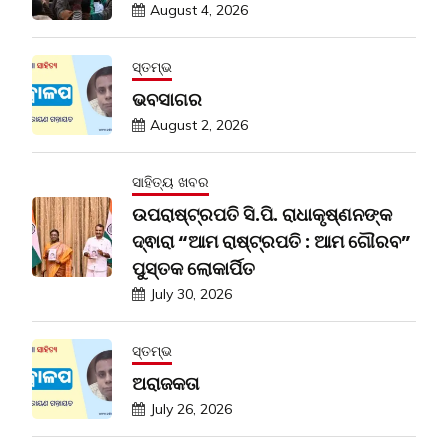
August 4, 2026
ସ୍ତମ୍ଭ
ଭବସାଗର
August 2, 2026
ସାହିତ୍ୟ ଖବର
ଉପରାଷ୍ଟ୍ରପତି ସି.ପି. ରାଧାକୃଷ୍ଣନଙ୍କ
ଦ୍ଵାରା “ଆମ ରାଷ୍ଟ୍ରପତି : ଆମ ଗୌରବ”
ପୁସ୍ତକ ଲୋକାର୍ପିତ
July 30, 2026
ସ୍ତମ୍ଭ
ଅରାଜକତା
July 26, 2026