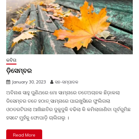
କବିତା
ଡ଼ିସେମ୍ବର
January 30, 2023
ସହ-ସମ୍ପାଦକ
ଅବିନାଶ ସାହୁ ପୁଣିଥରେ ମୋ ସାମ୍ନାରେ ତତେଅଚାନକ ଛିଡ଼ାକଲା
ଡିସେମ୍ବର ତତେ ହଠାତ୍ ସାମ୍ନାରେ ପାଇଖୁସିରେ ଫୁଲିଗଲା
ଓଠତରଟିଗଲା ଆଖିଛାତିର ଦୁକୁଦୁକି ବଢିଲା କି କମିଲାଜାଣିବା ପୂର୍ବରୁମିଛ
ହସଟେ ମୁହଁକୁ ଫୋପାଡ଼ି ଚାଲିଗଲୁ ।
Read More