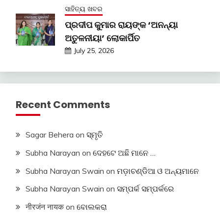
ସାହିତ୍ୟ ଖବର
ପ୍ରଦୀପ କୁମାର ରାୟଙ୍କ ‘ଅନନ୍ୟା
ଅତୁଳନୀୟା’ ଲୋକାର୍ପିତ
July 25, 2026
Recent Comments
Sagar Behera
on
ସ୍ମୃତି
Subha Narayan
on
ଦେହଟେ ଅଛି ମାନେ …
Subha Narayan Swain
on
ମଡ଼ାଚଣ୍ଡିଆ ଓ ଅନ୍ୟମାନେ
Subha Narayan Swain
on
ସମ୍ପର୍କ ସମ୍ପର୍କରେ
नीरजंन नायक
on
ବୋଲକରା