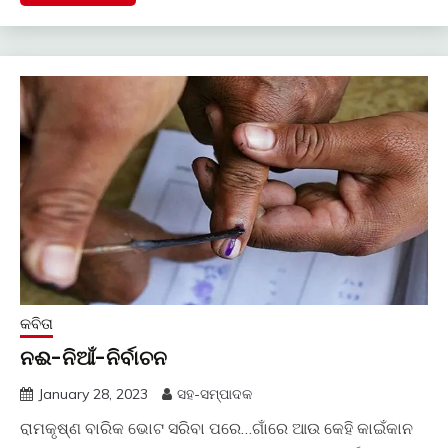
କବିତା
ନଈ-ନିଆଁ-ନିର୍ବାଚନ
January 28, 2023
ସହ-ସମ୍ପାଦକ
ରାମକୃଷ୍ଣ ବାରିକ ଭୋଟ ସରିବା ପରେ…ଗାଁରେ ଆଉ କେହି କାଇଁକାନ