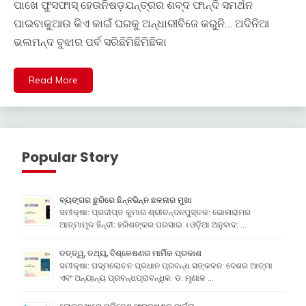
ପାଖେ ଫୁସଫାସ୍ ହେଉନିଷଡ଼ଯନ୍ତ୍ରର ଶବ୍ଦ ଫାନ୍ଦି ସମର୍ଥନ
ପାଇବାକୁଆଉ କିଏ କାଇଁ ଘରକୁ ଅନ୍ଧାରୀବିଜେ କରୁନି… ଅଦିନିଆ
ଭଲମନ୍ଦ ବୁଝାର ପର୍ବ ସରିଛିମିଛିମିଛିକା
Read More
Popular Story
ବ୍ୟଙ୍ଗର ଛୁରିରେ ଛିନ୍ନଭିନ୍ନ ଛଳନାର ମୁଖା
ସମୀକ୍ଷା: ପ୍ରଦୀପ୍ତ କୁମାର ଶ୍ରୀଚନ୍ଦନପୁସ୍ତକ: ଭୋଳାରାମର
ଆତ୍ମାମୂଳ ହିନ୍ଦୀ: ହରିଶଙ୍କର ପରସାଇ । ଓଡ଼ିଆ ଅନୁବାଦ: …
ତତ୍ତ୍ୱ, ତଥ୍ୟ, ବିଶ୍ଳେଷଣର ମାର୍ମିକ ପ୍ରକାଶ
ସମୀକ୍ଷା: ପଦ୍ମଲୋଚନ ପ୍ରଧାନ ପ୍ରବନ୍ଧ ସଙ୍କଳନ: ଦେଶର ଆତ୍ମା
ଏବଂ ଅନ୍ୟାନ୍ୟ ପ୍ରବନ୍ଧପ୍ରାବନ୍ଧିକ: ଡ. ମୃଣାଳ …