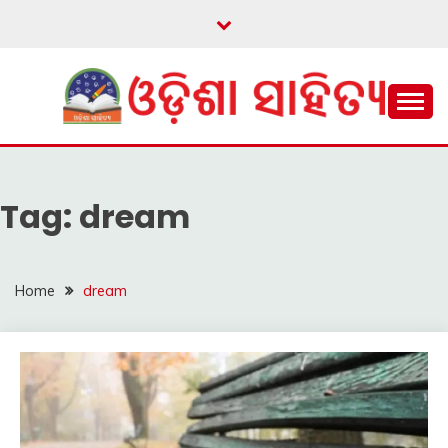
Skip
to
content
ଓଡ଼ିଆ ଇ-ସାହିତ୍ୟକୁ ଆଗକୁ ନେବାକୁ ଏକ ନୂଆ ପ୍ରଚେଷ୍ଠା
ଓଡ଼ିଶା ସାହିତ୍ୟ
Tag:
dream
Home
dream