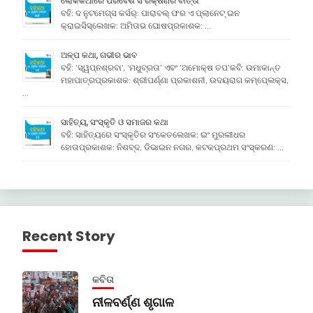
ଲୋକକଥାରେ ପରିବେଶ ସଂରକ୍ଷଣର ବାର୍ତ୍ତା
ବହି: ଦ ନୁଟମେଗ୍ସ କର୍ସର୍: ପାରାବଲ୍ ଫର ଏ ପ୍ଲାନେଟ୍ ଇନ
କ୍ରାଇସିସ୍ଲେଖକ: ଅମିତାଭ ଘୋଷପ୍ରକାଶକ: …
ଅଳ୍ପ କଥା, ଗଭୀର ଭାବ
ବହି: ‘ସ୍ୱପ୍ନଶ୍ରବା’, ‘ମଧୁବ୍ରତା’ ଏବଂ ‘ଅମୋକ୍ଷ ତପ’କବି: ଉମାକାନ୍ତ
ମହାପାତ୍ରପ୍ରକାଶକ: ଶ୍ରୀପର୍ଣ୍ଣା ପ୍ରକାଶନୀ, ଉଦୟରାଗ କମ୍ପେ୍ଲକ୍ସ,
…
ସାହିତ୍ୟ, ସଂସ୍କୃତି ଓ ସମାଜର କଥା
ବହି: ସାହିତ୍ୟରେ ସଂସ୍କୃତିର ସଂକେତଲେଖକ: ଇଂ ମୁରଲୀଧର
ହୋତାପ୍ରକାଶକ: ନିଶବ୍ଦ, ଡିଭାଇନ ନଗର, କଟକପ୍ରଥମ ସଂସ୍କରଣ: …
Recent Story
କବିତା
ନୀଳବର୍ଣ୍ଣ ଶୃଗାଳ