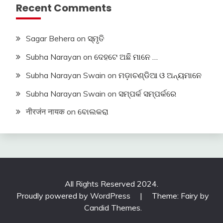
Recent Comments
Sagar Behera
on
ସ୍ମୃତି
Subha Narayan
on
ଦେହଟେ ଅଛି ମାନେ …
Subha Narayan Swain
on
ମଡ଼ାଚଣ୍ଡିଆ ଓ ଅନ୍ୟମାନେ
Subha Narayan Swain
on
ସମ୍ପର୍କ ସମ୍ପର୍କରେ
नीरजंन नायक
on
ବୋଲକରା
All Rights Reserved 2024.
Proudly powered by WordPress
|
Theme: Fairy by
Candid Themes
.