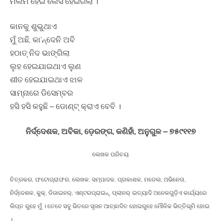
ମଲମ ହେଇ ଲେସି ହେଇଗଲା ।
କାନକୁ ଶୁଭୁଥାଏ
ମୁଁ ଅଛି, କା’ନ୍ଦେନି ଅବି
ହଠାତ୍ ନିଦ ଭାଙ୍ଗିଲା
ଲୁହ ହେଇଯାଇଥାଏ ଲୁଣ
ଶୀତ ହେଇଯାଇଥାଏ ଝାଳ
ସାମ୍ନାରେ ଡିସେମ୍ବର
ହସି ହସି କହୁଛି – ଡୋଣ୍ଟ୍ କ୍ରାଏ ବେବି ।
ନିର୍ଦ୍ଦେଶକ, ଅବିକା, ଡ଼େରଙ୍ଗ, କଣିହାଁ, ଅନୁଗୁଳ – ୭୫୯୧୧୭
ଲେଖକ ପରିଚୟ
ଚିତ୍ରକର, ଫଟୋଗ୍ରାଫର, ଲେଖକ, ସମ୍ପାଦକ, ପ୍ରକାଶକ, ମଡେଲ, ଅଭିନେତା,
ନିର୍ଦ୍ଦେଶକ, କୁକ୍, ଡିଜାଇନର୍, ଏଣ୍ଟରପ୍ରାଇନ୍, ପ୍ଲାନର୍
ଇତ୍ୟାଦି ଅନେକଗୁଡ଼ିଏ କାର୍ଯ୍ୟରେ
ଲିପ୍ତ ରୁହେ ମୁଁ । ତେବେ ସବୁ ଭିତରେ ସୃଜନ ଆଚ୍ଛାଦିତ ହୋଇରୁହେ ମୌଳିକ ଭିତ୍ତିଭୂମି ହୋଇ
।