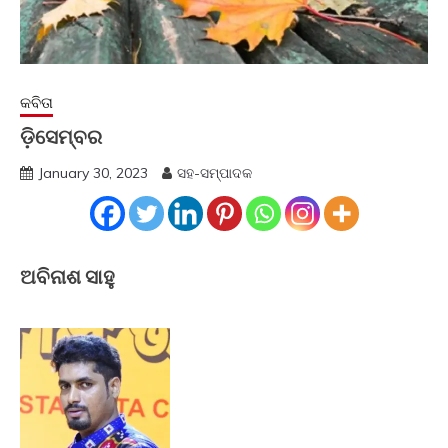
କବିତା
ଡ଼ିସେମ୍ବର
January 30, 2023
ସହ-ସମ୍ପାଦକ
ଅବିନାଶ ସାହୁ