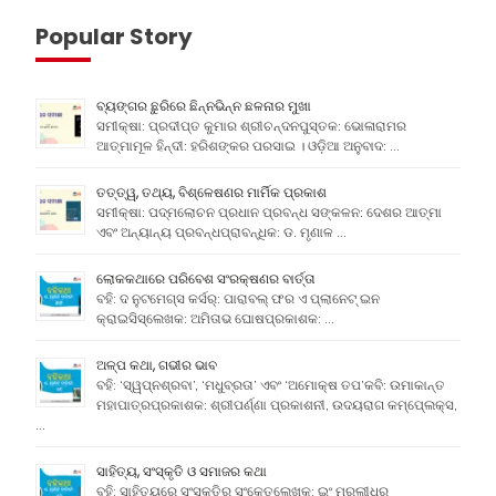
Popular Story
ବ୍ୟଙ୍ଗର ଛୁରିରେ ଛିନ୍ନଭିନ୍ନ ଛଳନାର ମୁଖା
ସମୀକ୍ଷା: ପ୍ରଦୀପ୍ତ କୁମାର ଶ୍ରୀଚନ୍ଦନପୁସ୍ତକ: ଭୋଳାରାମର
ଆତ୍ମାମୂଳ ହିନ୍ଦୀ: ହରିଶଙ୍କର ପରସାଇ । ଓଡ଼ିଆ ଅନୁବାଦ: …
ତତ୍ତ୍ୱ, ତଥ୍ୟ, ବିଶ୍ଳେଷଣର ମାର୍ମିକ ପ୍ରକାଶ
ସମୀକ୍ଷା: ପଦ୍ମଲୋଚନ ପ୍ରଧାନ ପ୍ରବନ୍ଧ ସଙ୍କଳନ: ଦେଶର ଆତ୍ମା
ଏବଂ ଅନ୍ୟାନ୍ୟ ପ୍ରବନ୍ଧପ୍ରାବନ୍ଧିକ: ଡ. ମୃଣାଳ …
ଲୋକକଥାରେ ପରିବେଶ ସଂରକ୍ଷଣର ବାର୍ତ୍ତା
ବହି: ଦ ନୁଟମେଗ୍ସ କର୍ସର୍: ପାରାବଲ୍ ଫର ଏ ପ୍ଲାନେଟ୍ ଇନ
କ୍ରାଇସିସ୍ଲେଖକ: ଅମିତାଭ ଘୋଷପ୍ରକାଶକ: …
ଅଳ୍ପ କଥା, ଗଭୀର ଭାବ
ବହି: ‘ସ୍ୱପ୍ନଶ୍ରବା’, ‘ମଧୁବ୍ରତା’ ଏବଂ ‘ଅମୋକ୍ଷ ତପ’କବି: ଉମାକାନ୍ତ
ମହାପାତ୍ରପ୍ରକାଶକ: ଶ୍ରୀପର୍ଣ୍ଣା ପ୍ରକାଶନୀ, ଉଦୟରାଗ କମ୍ପେ୍ଲକ୍ସ,
…
ସାହିତ୍ୟ, ସଂସ୍କୃତି ଓ ସମାଜର କଥା
ବହି: ସାହିତ୍ୟରେ ସଂସ୍କୃତିର ସଂକେତଲେଖକ: ଇଂ ମୁରଲୀଧର