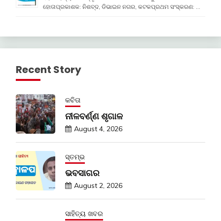
ହୋତାପ୍ରକାଶକ: ନିଶବ୍ଦ, ଡିଭାଇନ ନଗର, କଟକପ୍ରଥମ ସଂସ୍କରଣ: …
Recent Story
କବିତା
ନୀଳବର୍ଣ୍ଣ ଶୃଗାଳ
August 4, 2026
ସ୍ତମ୍ଭ
ଭବସାଗର
August 2, 2026
ସାହିତ୍ୟ ଖବର