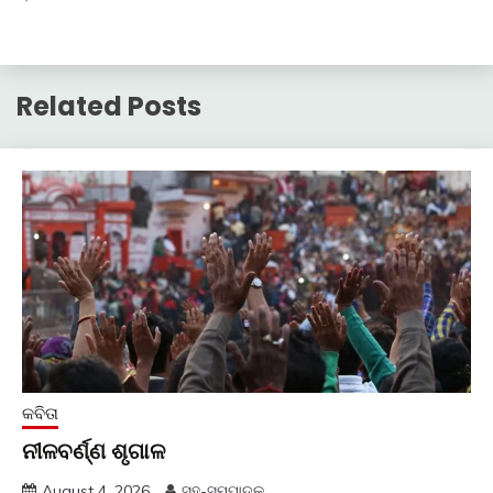
Related Posts
କବିତା
ନୀଳବର୍ଣ୍ଣ ଶୃଗାଳ
August 4, 2026
ସହ-ସମ୍ପାଦକ