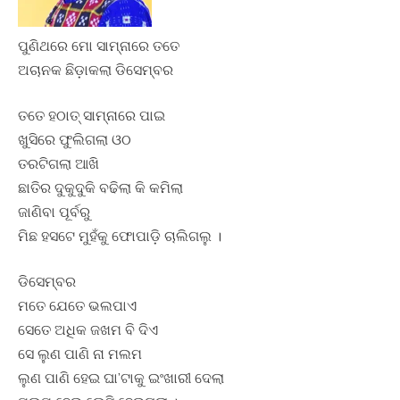
ପୁଣିଥରେ ମୋ ସାମ୍ନାରେ ତତେ
ଅଚାନକ ଛିଡ଼ାକଲା ଡିସେମ୍ବର
ତତେ ହଠାତ୍ ସାମ୍ନାରେ ପାଇ
ଖୁସିରେ ଫୁଲିଗଲା ଓଠ
ତରଟିଗଲା ଆଖି
ଛାତିର ଦୁକୁଦୁକି ବଢିଲା କି କମିଲା
ଜାଣିବା ପୂର୍ବରୁ
ମିଛ ହସଟେ ମୁହଁକୁ ଫୋପାଡ଼ି ଚାଲିଗଲୁ ।
ଡିସେମ୍ବର
ମତେ ଯେତେ ଭଲପାଏ
ସେତେ ଅଧିକ ଜଖମ ବି ଦିଏ
ସେ ଲୁଣ ପାଣି ନା ମଲମ
ଲୁଣ ପାଣି ହେଇ ଘା’ଟାକୁ ଇଂଖାରୀ ଦେଲା