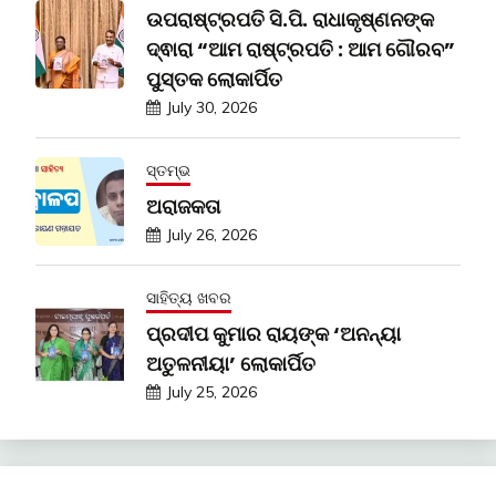
ଉପରାଷ୍ଟ୍ରପତି ସି.ପି. ରାଧାକୃଷ୍ଣନଙ୍କ
ଦ୍ଵାରା “ଆମ ରାଷ୍ଟ୍ରପତି : ଆମ ଗୌରବ”
ପୁସ୍ତକ ଲୋକାର୍ପିତ
July 30, 2026
ସ୍ତମ୍ଭ
ଅରାଜକତା
July 26, 2026
ସାହିତ୍ୟ ଖବର
ପ୍ରଦୀପ କୁମାର ରାୟଙ୍କ ‘ଅନନ୍ୟା
ଅତୁଳନୀୟା’ ଲୋକାର୍ପିତ
July 25, 2026