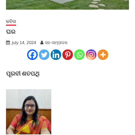
କବିତା
ଘର
July 14, 2024
ସହ-ସମ୍ପାଦକ
ପୂରବୀ ଶତପଥି