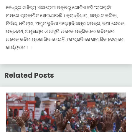
କେନ୍ଦ୍ର ସାହିତ୍ୟ ଏକାଡ଼େମୀ ପକ୍ଷରୁ ଗୋଟିଏ ବହି “ରାଗପୂର୍ବୀ”
ନାମରେ ପ୍ରକାଶିତ ହୋଇଯାଇଛି । କ୍ରାନ୍ତିଧାରା, ସମ୍ବାଦ କଳିକା,
ନିର୍ଭୟ, ଧରିତ୍ରୀ, ଅମୃତ ଦୁନିଆ ଇତ୍ୟାଦି ସମ୍ବାଦପତ୍ର, ତଥା ରେବତୀ,
ପଞ୍ଚବଟୀ, ଅମୃତାୟନ ଓ ଆହୁରି ଅନେକ ପତ୍ରିକାରେ କବିଙ୍କର
ଅନେକ କବିତା ପ୍ରକାଶିତ ହୋଇଛି । ସଂପ୍ରତି ସେ ସାମାଜିକ ସେବାରେ
କାର୍ଯ୍ୟରତ । ।
Related Posts