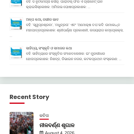
ବହି: ଦ ନୁଟମେଗ୍ସ କର୍ସର୍: ପାରାବଲ୍ ଫର ଏ ପ୍ଲାନେଟ୍ ଇନ
କ୍ରାଇସିସ୍ଲେଖକ: ଅମିତାଭ ଘୋଷପ୍ରକାଶକ: …
ଅଳ୍ପ କଥା, ଗଭୀର ଭାବ
ବହି: ‘ସ୍ୱପ୍ନଶ୍ରବା’, ‘ମଧୁବ୍ରତା’ ଏବଂ ‘ଅମୋକ୍ଷ ତପ’କବି: ଉମାକାନ୍ତ
ମହାପାତ୍ରପ୍ରକାଶକ: ଶ୍ରୀପର୍ଣ୍ଣା ପ୍ରକାଶନୀ, ଉଦୟରାଗ କମ୍ପେ୍ଲକ୍ସ,
…
ସାହିତ୍ୟ, ସଂସ୍କୃତି ଓ ସମାଜର କଥା
ବହି: ସାହିତ୍ୟରେ ସଂସ୍କୃତିର ସଂକେତଲେଖକ: ଇଂ ମୁରଲୀଧର
ହୋତାପ୍ରକାଶକ: ନିଶବ୍ଦ, ଡିଭାଇନ ନଗର, କଟକପ୍ରଥମ ସଂସ୍କରଣ: …
Recent Story
କବିତା
ନୀଳବର୍ଣ୍ଣ ଶୃଗାଳ
August 4, 2026