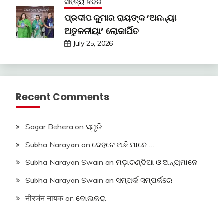
ସାହିତ୍ୟ ଖବର
ପ୍ରଦୀପ କୁମାର ରାୟଙ୍କ ‘ଅନନ୍ୟା
ଅତୁଳନୀୟା’ ଲୋକାର୍ପିତ
July 25, 2026
Recent Comments
Sagar Behera
on
ସ୍ମୃତି
Subha Narayan
on
ଦେହଟେ ଅଛି ମାନେ …
Subha Narayan Swain
on
ମଡ଼ାଚଣ୍ଡିଆ ଓ ଅନ୍ୟମାନେ
Subha Narayan Swain
on
ସମ୍ପର୍କ ସମ୍ପର୍କରେ
नीरजंन नायक
on
ବୋଲକରା