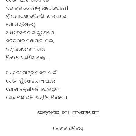
ଏଇ ଚାରି ଡେସିମଲ୍‌ ଜାଗା ଉପରେ !
ମୁଁ ଅନାୟାସରେପିଙ୍ଗି ଦେଇପାରେ
ମୋ ମସ୍ତିଷ୍କରୁ
ଅଧସ୍ତନତାର କାକୁସ୍ଥପଣ,
ସିଡିଉଠାର ପଶାପାଲି ଚାଲ୍‌,
କାମୁକତାର ଲାଲ୍‌ ଆଖି
ଚିନ୍ତାର ଘୂର୍ଣ୍ଣିଝଡ,ସବୁ…
ଅନ୍ତତଃ ପାଞ୍ଚ ଘଣ୍ଟା ପାଇଁ;
ଯେବେ ମୁଁ ଶୋଇଯାଏ ଘରେ
ଘୋଡା ବିକ୍ରୀ କରି ଫେରିଥିବା
ସୌଦାଗର ଭଳି ,ଶାନ୍ତିର ନିଦରେ ।
ଢେଙ୍କାନାଳ, ମୋ : ୮୮୪୭୮୨୫୬୮୮
ଲେଖକ ପରିଚୟ