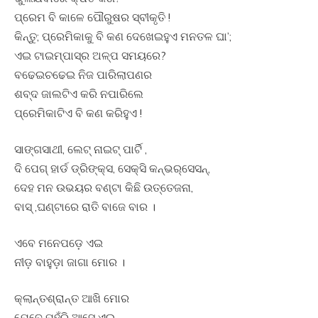
ପ୍ରେମ ବି କାଳେ ପୌରୁଷର ସ୍ବୀକୃତି !
କିନ୍ତୁ; ପ୍ରେମିକାକୁ ବି କଣ ଦେଖେଇହୁଏ ମନତଳ ଘା’;
ଏଇ ଟାଇମ୍‌ପାସ୍‌ର ଅଳ୍ପ ସମୟରେ?
ବଢେଇଚଢେଇ ନିଜ ପାରିଲାପଣର
ଶବ୍ଦ ଜାଲଟିଏ କରି ନପାରିଲେ
ପ୍ରେମିକାଟିଏ ବି କଣ କରିହୁଏ !
ସାଙ୍ଗସାଥୀ, ଲେଟ୍‌ ନାଇଟ୍‌ ପାର୍ଟି ,
ଦି ପେଗ୍‌ ହାର୍ଡ ଡ୍ରିଙ୍କ୍‌ସ, ସେକ୍ସି କନ୍‌ଭର୍‌ସେସନ୍‌,
ଦେହ ମନ ଉଭୟର ବଣ୍ଟା କିଛି ଉତ୍ତେଜନା,
ବାସ୍‌ ,ଘଣ୍ଟାରେ ରାତି ବାଜେ ବାର ।
ଏବେ ମନେପଡ଼େ ଏଇ
ନୀଡ଼ ବାହୁଡ଼ା ଜାଗା ମୋର ।
କ୍ଲାନ୍ତଶ୍ରାନ୍ତ ଆଖି ମୋର
ଯେବେ ପହଁରି ଆସେ ଏଇ