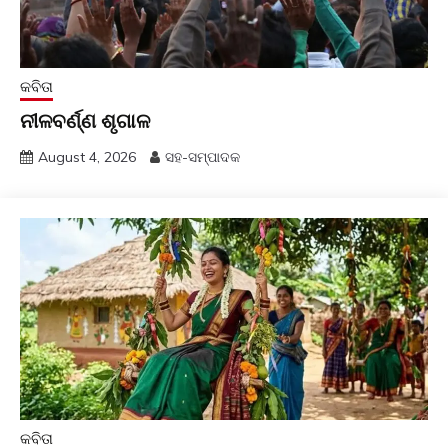
କବିତା
ନୀଳବର୍ଣ୍ଣ ଶୃଗାଳ
August 4, 2026
ସହ-ସମ୍ପାଦକ
କବିତା