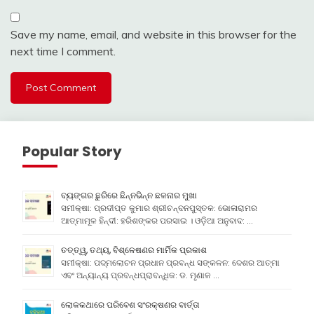
Save my name, email, and website in this browser for the
next time I comment.
Popular Story
ବ୍ୟଙ୍ଗର ଛୁରିରେ ଛିନ୍ନଭିନ୍ନ ଛଳନାର ମୁଖା
ସମୀକ୍ଷା: ପ୍ରଦୀପ୍ତ କୁମାର ଶ୍ରୀଚନ୍ଦନପୁସ୍ତକ: ଭୋଳାରାମର
ଆତ୍ମାମୂଳ ହିନ୍ଦୀ: ହରିଶଙ୍କର ପରସାଇ । ଓଡ଼ିଆ ଅନୁବାଦ: …
ତତ୍ତ୍ୱ, ତଥ୍ୟ, ବିଶ୍ଳେଷଣର ମାର୍ମିକ ପ୍ରକାଶ
ସମୀକ୍ଷା: ପଦ୍ମଲୋଚନ ପ୍ରଧାନ ପ୍ରବନ୍ଧ ସଙ୍କଳନ: ଦେଶର ଆତ୍ମା
ଏବଂ ଅନ୍ୟାନ୍ୟ ପ୍ରବନ୍ଧପ୍ରାବନ୍ଧିକ: ଡ. ମୃଣାଳ …
ଲୋକକଥାରେ ପରିବେଶ ସଂରକ୍ଷଣର ବାର୍ତ୍ତା