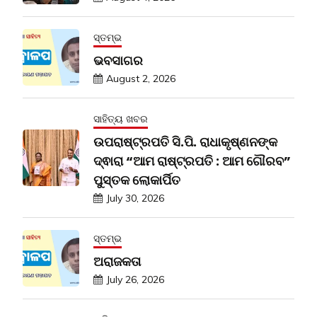
ସ୍ତମ୍ଭ
ଭବସାଗର
August 2, 2026
ସାହିତ୍ୟ ଖବର
ଉପରାଷ୍ଟ୍ରପତି ସି.ପି. ରାଧାକୃଷ୍ଣନଙ୍କ
ଦ୍ଵାରା “ଆମ ରାଷ୍ଟ୍ରପତି : ଆମ ଗୌରବ”
ପୁସ୍ତକ ଲୋକାର୍ପିତ
July 30, 2026
ସ୍ତମ୍ଭ
ଅରାଜକତା
July 26, 2026