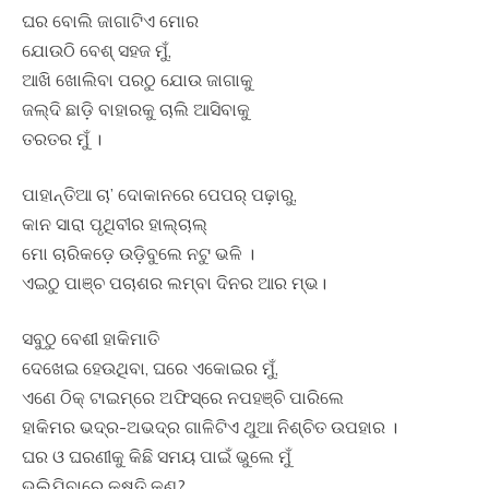
ଘର ବୋଲି ଜାଗାଟିଏ ମୋର
ଯୋଉଠି ବେଶ୍‌ ସହଜ ମୁଁ,
ଆଖି ଖୋଲିବା ପରଠୁ ଯୋଉ ଜାଗାକୁ
ଜଲ୍‌ଦି ଛାଡ଼ି ବାହାରକୁ ଚାଲି ଆସିବାକୁ
ତରତର ମୁଁ ।
ପାହାନ୍ତିଆ ଚା’ ଦୋକାନରେ ପେପର୍‌ ପଢ଼ାରୁ,
କାନ ସାରା ପୃଥିବୀର ହାଲ୍‌ଚାଲ୍‌
ମୋ ଚାରିକଡ଼େ ଉଡ଼ିବୁଲେ ନଟୁ ଭଳି ।
ଏଇଠୁ ପାଞ୍ଚ ପଚାଶର ଲମ୍ବା ଦିନର ଆର ମ୍ଭ।
ସବୁଠୁ ବେଶୀ ହାକିମାତି
ଦେଖେଇ ହେଉଥିବା, ଘରେ ଏକୋଇର ମୁଁ,
ଏଣେ ଠିକ୍‌ ଟାଇମ୍‌ରେ ଅଫିସ୍‌ରେ ନପହଞ୍ଚି ପାରିଲେ
ହାକିମର ଭଦ୍ର-ଅଭଦ୍ର ଗାଳିଟିଏ ଥୁଆ ନିଶ୍ଚିତ ଉପହାର ।
ଘର ଓ ଘରଣୀକୁ କିଛି ସମୟ ପାଇଁ ଭୁଲେ ମୁଁ
ଭୁଲିଯିବାରେ କ୍ଷତି କଣ?