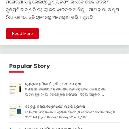
ମନୋରମା ସାହୁ ରେଲଓ୍ୱେ ପ୍ଲାଟଫର୍ମର ଏତେ ଗହଳି ଭିତର ବି
ଦୃଶ୍ୟଟି ବାଦ୍ ପଡ଼ି ନଥିଲା ଜଳନ୍ଧରଙ୍କ ଆଖିରୁ । ମାଆବାପା ଓ ପୁଅ
ଠିଆ ହୋଇଥାନ୍ତି ଟ୍ରେନକୁ ଅପେକ୍ଷା କରି । ପୁଅଟି
Read More
Popular Story
ବ୍ୟଙ୍ଗର ଛୁରିରେ ଛିନ୍ନଭିନ୍ନ ଛଳନାର ମୁଖା
ସମୀକ୍ଷା: ପ୍ରଦୀପ୍ତ କୁମାର ଶ୍ରୀଚନ୍ଦନପୁସ୍ତକ: ଭୋଳାରାମର
ଆତ୍ମାମୂଳ ହିନ୍ଦୀ: ହରିଶଙ୍କର ପରସାଇ । ଓଡ଼ିଆ ଅନୁବାଦ: …
ତତ୍ତ୍ୱ, ତଥ୍ୟ, ବିଶ୍ଳେଷଣର ମାର୍ମିକ ପ୍ରକାଶ
ସମୀକ୍ଷା: ପଦ୍ମଲୋଚନ ପ୍ରଧାନ ପ୍ରବନ୍ଧ ସଙ୍କଳନ: ଦେଶର ଆତ୍ମା
ଏବଂ ଅନ୍ୟାନ୍ୟ ପ୍ରବନ୍ଧପ୍ରାବନ୍ଧିକ: ଡ. ମୃଣାଳ …
ଲୋକକଥାରେ ପରିବେଶ ସଂରକ୍ଷଣର ବାର୍ତ୍ତା