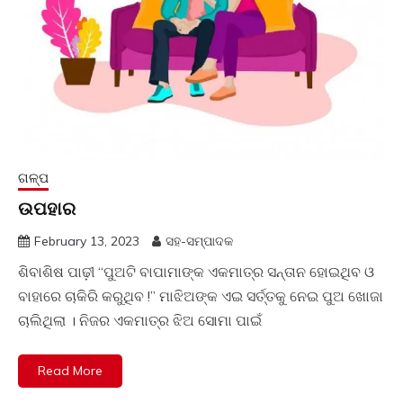
ଗଳ୍ପ
ଉପହାର
February 13, 2023
ସହ-ସମ୍ପାଦକ
ଶିବାଶିଷ ପାଢ଼ୀ “ପୁଅଟି ବାପାମାଙ୍କ ଏକମାତ୍ର ସନ୍ତାନ ହୋଇଥିବ ଓ
ବାହାରେ ଚାକିରି କରୁଥିବ !” ମାଝିଅଙ୍କ ଏଇ ସର୍ତ୍ତକୁ ନେଇ ପୁଅ ଖୋଜା
ଚାଲିଥିଲା । ନିଜର ଏକମାତ୍ର ଝିଅ ସୋମା ପାଇଁ
Read More