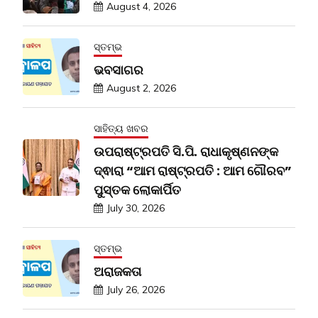
August 4, 2026
ସ୍ତମ୍ଭ
ଭବସାଗର
August 2, 2026
ସାହିତ୍ୟ ଖବର
ଉପରାଷ୍ଟ୍ରପତି ସି.ପି. ରାଧାକୃଷ୍ଣନଙ୍କ
ଦ୍ଵାରା “ଆମ ରାଷ୍ଟ୍ରପତି : ଆମ ଗୌରବ”
ପୁସ୍ତକ ଲୋକାର୍ପିତ
July 30, 2026
ସ୍ତମ୍ଭ
ଅରାଜକତା
July 26, 2026