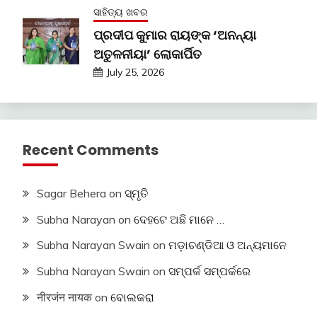
ସାହିତ୍ୟ ଖବର
ପ୍ରଦୀପ କୁମାର ରାୟଙ୍କ ‘ଅନନ୍ୟା
ଅତୁଳନୀୟା’ ଲୋକାର୍ପିତ
July 25, 2026
Recent Comments
Sagar Behera
on
ସ୍ମୃତି
Subha Narayan
on
ଦେହଟେ ଅଛି ମାନେ …
Subha Narayan Swain
on
ମଡ଼ାଚଣ୍ଡିଆ ଓ ଅନ୍ୟମାନେ
Subha Narayan Swain
on
ସମ୍ପର୍କ ସମ୍ପର୍କରେ
नीरजंन नायक
on
ବୋଲକରା