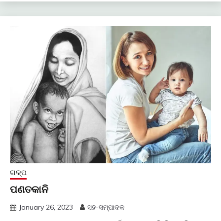
ଗଳ୍ପ
ପଣତକାନି
January 26, 2023
ସହ-ସମ୍ପାଦକ