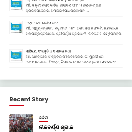
ବହି: ଦ ନୁଟମେଗ୍ସ କର୍ସର୍: ପାରାବଲ୍ ଫର ଏ ପ୍ଲାନେଟ୍ ଇନ
କ୍ରାଇସିସ୍ଲେଖକ: ଅମିତାଭ ଘୋଷପ୍ରକାଶକ: …
ଅଳ୍ପ କଥା, ଗଭୀର ଭାବ
ବହି: ‘ସ୍ୱପ୍ନଶ୍ରବା’, ‘ମଧୁବ୍ରତା’ ଏବଂ ‘ଅମୋକ୍ଷ ତପ’କବି: ଉମାକାନ୍ତ
ମହାପାତ୍ରପ୍ରକାଶକ: ଶ୍ରୀପର୍ଣ୍ଣା ପ୍ରକାଶନୀ, ଉଦୟରାଗ କମ୍ପେ୍ଲକ୍ସ,
…
ସାହିତ୍ୟ, ସଂସ୍କୃତି ଓ ସମାଜର କଥା
ବହି: ସାହିତ୍ୟରେ ସଂସ୍କୃତିର ସଂକେତଲେଖକ: ଇଂ ମୁରଲୀଧର
ହୋତାପ୍ରକାଶକ: ନିଶବ୍ଦ, ଡିଭାଇନ ନଗର, କଟକପ୍ରଥମ ସଂସ୍କରଣ: …
Recent Story
କବିତା
ନୀଳବର୍ଣ୍ଣ ଶୃଗାଳ