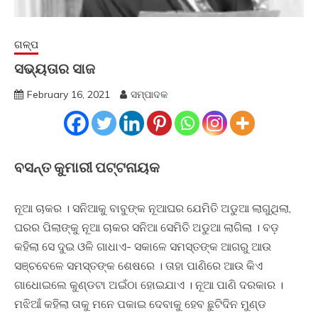
ଗଳ୍ପ
ସଭ୍ୟତାର ସାଜ
February 16, 2021
ସମ୍ପାଦକ
ବସନ୍ତ କୁମାରୀ ପଟ୍ଟନାୟକ
ନୂଆ ଚାକର । ସନିଆକୁ ବାବୁଙ୍କ ନୂଆଘର ଯେମିତି ଅଡୁଆ ଲାଗୁଥିଲା,
ଘରର ପିଲାଙ୍କୁ ନୂଆ ଚାକର ସନିଆ ସେମିତି ଅଡୁଆ ଲାଗିଲା । ବଡ଼
କହିଲା ସେ ଦୁଇ ଓଳି ଗାଧାଏ- ସକାଳେ ସମସ୍ତଙ୍କ ଆଗରୁ ଆଉ
ସଞ୍ଚବେଳେ ସମସ୍ତଙ୍କ ଶେଷରେ । ତାହା ପାଣିରେ ଆଉ କିଏ
ଗାଧୋଇଲେ କୁଣ୍ଡଟା ଅଇଁଠା ହୋଇଯାଏ । ନୂଆ ପାଣି ଦରକାର ।
ମଝିଆଁ କହିଲା ତାକୁ ମନେ ପକାଇ ଦେବାକୁ ହେବ ଛୁଟିଦିନ ମୁଣ୍ଡ