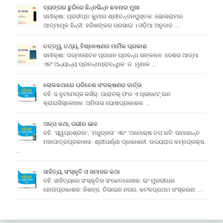
ବ୍ୟଙ୍ଗର ଛୁରିରେ ଛିନ୍ନଭିନ୍ନ ଛଳନାର ମୁଖା
ସମୀକ୍ଷା: ପ୍ରଦୀପ୍ତ କୁମାର ଶ୍ରୀଚନ୍ଦନପୁସ୍ତକ: ଭୋଳାରାମର
ଆତ୍ମାମୂଳ ହିନ୍ଦୀ: ହରିଶଙ୍କର ପରସାଇ । ଓଡ଼ିଆ ଅନୁବାଦ: …
ତତ୍ତ୍ୱ, ତଥ୍ୟ, ବିଶ୍ଳେଷଣର ମାର୍ମିକ ପ୍ରକାଶ
ସମୀକ୍ଷା: ପଦ୍ମଲୋଚନ ପ୍ରଧାନ ପ୍ରବନ୍ଧ ସଙ୍କଳନ: ଦେଶର ଆତ୍ମା
ଏବଂ ଅନ୍ୟାନ୍ୟ ପ୍ରବନ୍ଧପ୍ରାବନ୍ଧିକ: ଡ. ମୃଣାଳ …
ଲୋକକଥାରେ ପରିବେଶ ସଂରକ୍ଷଣର ବାର୍ତ୍ତା
ବହି: ଦ ନୁଟମେଗ୍ସ କର୍ସର୍: ପାରାବଲ୍ ଫର ଏ ପ୍ଲାନେଟ୍ ଇନ
କ୍ରାଇସିସ୍ଲେଖକ: ଅମିତାଭ ଘୋଷପ୍ରକାଶକ: …
ଅଳ୍ପ କଥା, ଗଭୀର ଭାବ
ବହି: ‘ସ୍ୱପ୍ନଶ୍ରବା’, ‘ମଧୁବ୍ରତା’ ଏବଂ ‘ଅମୋକ୍ଷ ତପ’କବି: ଉମାକାନ୍ତ
ମହାପାତ୍ରପ୍ରକାଶକ: ଶ୍ରୀପର୍ଣ୍ଣା ପ୍ରକାଶନୀ, ଉଦୟରାଗ କମ୍ପେ୍ଲକ୍ସ,
…
ସାହିତ୍ୟ, ସଂସ୍କୃତି ଓ ସମାଜର କଥା
ବହି: ସାହିତ୍ୟରେ ସଂସ୍କୃତିର ସଂକେତଲେଖକ: ଇଂ ମୁରଲୀଧର
ହୋତାପ୍ରକାଶକ: ନିଶବ୍ଦ, ଡିଭାଇନ ନଗର, କଟକପ୍ରଥମ ସଂସ୍କରଣ: …