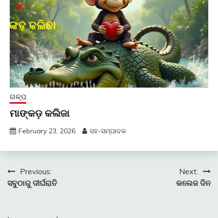
ଗଳ୍ପ
ମାଙ୍କଡ଼ କଲିଜା
February 23, 2026
ସହ-ସମ୍ପାଦକ
Post
Previous:
Next:
ସବୁଠାରୁ ଦୀର୍ଘରାତି
କଲେଜ ଦିନ
navigation