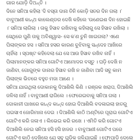
ଗାର ଯୋଡି଼ ଦିଅନ୍ତି ।
ଦିନେ ସନିଆ କହିଲା ‘ଦି ବସ୍ତା ଦାନା ତିନି କୋଡି଼ ସତର ଦିନ ଗଲା ।’
ବାବୁଆଣୀ କାନ୍ଥ କାଲେଣ୍ଡର ଦେଖି କହିଲେ ‘ଊଣେଇଶ ଦିନ ହୋଇଛି
।’ ସନିଆ ଲାଗିଲା । ତାକୁ ହିସାବ ରଖିବାକୁ କହିଲାରୁ ସେ ହିସାବ ରଖିଲା ।
ସେଥିରେ ପୁଣି ତାକୁ ଅବିଶ୍ୱାସ- ସେ କ’ଣ ଚୁନି ଖାଇଗଲା? ଏଣେ
ପିଲାଙ୍କର ହସ । ସନିଆ ହସର କାରଣ ବୁଝିବାକୁ ସନ୍ଦେହ ଆଖିରେ
ଚାହିଁଲା । ସ୍ପଷ୍ଟ କହିଦେଲା ଯେ ସେ ଆଉ ହିସାବ ରଖିବ ନାହିଁ ।
ପିଲାମାନଙ୍କର ସନିଆ ଗୋଟିଏ ଆମୋଦର ବସ୍ତୁ । ଘଡ଼ି ଦେଖି ନ
ଜାଣିବା, ଗୋରୁଙ୍କ ଦାନାର ହିସାବ ରଖି ନ ଜାଣିବା ଆଦି ସବୁ କାମ
ପିଲାଙ୍କ ଭିତରେ ବହୁତ ମଜା ଆଣେ ।
ସନିଆ ଯାଇଥିଲା ଦୋକାନକୁ ଦିଆଶିଲି କିଣି । ରଞ୍ଜକ ଖରାପ, ଦିଆଶିଲି
ଜଳିଲା ନାହିଁ । ବାବୁଆଣୀ ରାଗିଲେ । ଫେରେଇବାକୁ ସନିଆ ଗଲା ।
ଦୋକାନୀ ପାଖରେ କାନ୍ଦ କାନ୍ଦ ହୋଇ ଦିଆଶିଲି ବଦଳାଇଲା ହାତରୁ
ପଇସାଏ ଜୋରିମାନା ଦେଇ । ଦିଆଶିଲି କାଠି ଅଣ୍ଟିରେ ପୂରାଇ ଗୋଟିଏ
ଗୋଟିଏ କରି ଜଳାଏ । ଲିଭେଇ କରି ରଖେ । ଏମିତି କରି ଗୋଟଏ
ଦିଆଶିଲି ନେଇ ସନିଆ ହସି ହସି ହାଜର । ବାବୁଆଣୀ ଗୋଟିଏ ପରେ
ଗୋଟିଏ କାଠି ଦେଖିଲେ ଯେ ସବୁ ଗୁଡି଼କ ଜଳିଯାଇଛି । ଫୋପାଡି଼ ଦେଲେ