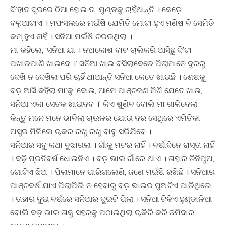
ଦି’ହାତ ଦୂରରେ ଠିଆ ହୋଇ ତା’ ମୁଣ୍ଡକୁ ଚାହିଁଥାନ୍ତି । କେଡ଼େ
ବଳୁଆଟାଏ । ମଫସଲରେ ମଇଁଷି ଯେମିତି ମୋଟା ହୁଏ ମଣିଷ ବି ସେମିତି
କମ୍‍ ହୁଏ ନାହିଁ । ସନିଆ ମଇଁଷି ଚରଉଥିଲା ।
ମା କହିଲେ, ‘ସନିଆ ଯା । ନଅକୋଶ ବାଟ ଚାଲିକରି ଆସିଛୁ ଦି’ଟା
ପଖାଳପାଣି ଖାଇଦେ ।’ ସନିଆ ଖାଇ ବସିଲାବେଳେ ପିଲାମାନେ ଦୂରରୁ
ଦେଖି ନ ଦେଖିଲା ପରି ଚାହିଁ ଥାଆନ୍ତି ସନିଆ କେତେ ଖାଉଛି । ଶେଷକୁ
ବଡ଼ ଆସି କହିଲା ମା’କୁ ‘ବୋଉ, ଆମେ ପାଞ୍ଚଜଣ ମିଶି ଯେତେ ଖାଉ,
ସନିଆ ଏକା ସେତକ ଖାଇଦବ ।’ କିଏ ଶୁଣିବ ବୋଲି ମା ଗାଳିଦେଲା
କିନ୍ତୁ ମନେ ମନେ ଭାବିଲା ଚାଉଳର ଯୋଉ ଦର ସେଥିରେ ଏମିତିକା
ଅସୁର ମିଳିଲେ ଚାକର ରଖୁ ରଖୁ ବାବୁ ସରିଯିବେ ।
ସନିଆର ସବୁ କଥା ବୁଝାଗଲା । ଗାଁକୁ ମଟର ନାହିଁ । ବର୍ଷାଦିନେ ରାସ୍ତା ନାହିଁ
। ବଢ଼ି ପ୍ରତିବର୍ଷ ଧୋଇନିଏ । ବଡ଼ ଭାଇ ଗାଁରେ ଥାଏ । ତାହାର ତିନିପୁଅ,
ଗୋଟିଏ ଝିଅ । ପିଲାମାନେ ପାରିଗଲେଣି, ଜଣେ ମଇଁଷି ରଖିଛି । ସନିଆର
ପାଞ୍ଚବର୍ଷ ଯାଏ ପିଲାପିଲି ନ ହେବାରୁ ବଡ଼ ଭାଇର ପୁଅଟିଏ ପାଳିଥିଲେ
। ତାହାର ଦୁଇ ବର୍ଷରେ ସନିଆର ଦୁଇଟି ପିଲା । ସନିଆ ଟିକିଏ ହୁଣ୍ଡାଳିଆ
ବୋଲି ବଡ଼ ଭାଇ ତାକୁ ସହରକୁ ପଠାଇଥିଲା ଚାକିରି କରି ଜମିଦାର