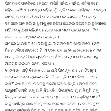
ପିଲାମାନେ ପଚାରିଲେ କେଇଟା ବାଜିଛି ସନିଆ? ସନିଆ କହିଲା ତମେ
କହିଲ ଦେଖିବା । ସାନପୁଅ କହିଲା ‘ମୁଁ କହୁଛି ବାରଟା ବାଜିଥିବ ।’ ବଡ଼ପୁଅ
ଭାବିଲା କି ସେ ଥାଉଁ ଥାଉଁ ସାନର କଥା ଠିକ୍‍ ହୋଇଯିବ? ସାନବଡ଼
ସମସ୍ତେ ସାନ କରି ନ ଥିବାରୁ ସେ ତକିଆ ଖୋଳର ବ୍ୟବହାର ବୁଝିପାରେ
ନାହିଁ । ବାବୁଆଣୀ କହିଥିବା ନମ୍ବର କଥା ମନେ ପକାଇ ହସେ । ବିନା
ଦରକାରରେ ବାବୁଘର କାମ ବଢ଼ାନ୍ତି ।
ରାତିରେ ଖାଇସାରି ଶୋଇବାକୁ ଯାଇ ପିଲାଙ୍କର ପାଲା ଲାଗେ । ନିଜ
ନିଜର ତକିଆ ହାତରେ ଧରି ବା ତଳେ ପକାଇ ଦେଇ ଖୋଳର ନମ୍ବର
ଆଡ଼କୁ ବିରକ୍ତି ମିଶା ଚାହାଣିରେ ଚାହିଁ ଏକ ସାଙ୍ଗରେ ଚିଲେଇବାକୁ
ଆରମ୍ଭ କରନ୍ତି ‘ସନିଆ, ସନିଆ ।’
ବାସନମଜା ଛାଡି଼ ବିରକ୍ତ ହୋଇ ଆସି ପିଲାଙ୍କ ପାଖରେ ଠିଆହୁଏ ।
ସମସ୍ତେ ଏକା ସାଙ୍ଗରେ ପାଟିକରି ଉଠନ୍ତି ‘ମୋ ତକିଆର ଖୋଳ
କାହିଁ?’ କିଏ କିଏ ତା’ ଉପରକୁ ତକିଆ ଫୋପାଡ଼ନ୍ତି । ଅଙ୍କ ଚିହ୍ନି
ପାରୁନାହିଁ ବୋଲି ତାକୁ ଗାଳି ଦିଅନ୍ତି । ପିଲାଙ୍କଠାରୁ ଗାଳିଶୁଣି ତାକୁ
ବିରକ୍ତ ଲାଗେ । ତାର ମନେ ପଡ଼େ ପୁଅ କଥା- ସେ ଚାହାଳିକୁ ଯାଉଛି ।
ବାବୁଆଣୀଙ୍କ ଗାଈଗୋରୁ ନେଇ ସେହି ଏକା ବିପଦ । ସହରରେ ଚୁନି
ଚୋକଡ଼ ମାପିକରି ଦିଆଯାଇ । ଗୋରୁଙ୍କ ଦାନା ରହିବା ଘରୁ ସନିଆ