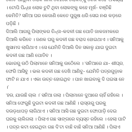
। ଟୋପି ପିନ୍ଧା ଲୋକ ଚୁଟି ଥିବା ଲୋକଙ୍କୁ କହେ ମୂର୍ଖ- ବଞ୍ଚିଛି
କେମିତି? ସନିଆ ଘର କେଜାଣି କେତେ ପୁରୁଷ ଧରି ସେଇ ନଈ କଡ଼ରେ
ପଡ଼ିଛି ।
ଦିଆଲି ଆଗରୁ ପିଲାଙ୍କର ଚିନ୍ତା-କଦଳୀ ଗଛ ପୋତି ଜାକଜମକରେ
ଦିଆଲି କରିବେ । ଜଣକ ଘରୁ କଦଳୀ ଗଛ ବରାଦ ହୋଇଥାଏ । ସନିଆକୁ
ଖୁସାମଦ ଲାଗିଥାଏ । ସେ ଯେମିତି ଦିଆଲି ଦିନ ସକାଳୁ ଯାଇ ଦୁଇଟା
କଦଳୀ ଗଛ ଆଣି ପୋତିବ ।
ଭୋରରୁ ଉଠି ପିଲାମାନେ ସନିଆକୁ ଉଠେିଲେ । ‘ସନିଆରେ ଯା- ଶୀଘ୍ର,
ଫେରି ଆସିବୁ । ଭଲ କଦଳୀ ଗଛ ଦେଖି ଆଣିବୁ- ଯେମିତି ପତ୍ରଗୁଡ଼ାକ
ଫାଟି ନ ଯାଏ । ଏକା ଉଚ୍ଚ ହୋଇଥିବ । ପାନ ଖାଇବାକୁ ଦି ପଇସା ନେ
।’
‘ହଉ, ଯାଉଛି ଚାଲ ।’ ସନିଆ ଗଲା । ପିଲାମାନେ ଦୁଆରେ ଚାହିଁ ରହିଲେ ।
ସନିଆ ଫେରୁଛି ଦୁଇଟା କଦଳୀ ଗଛ ଆଣିଛି । ରାସ୍ତାରୁ ଘରକୁ
ଦଉଡ଼ଧାପଡ଼ ଲାଗିଥାଏ । ସନିଆ ଆସି ଗଛ ଦୁଇଟା ଫୋପାଡି଼ ଦେଇ
ଘରକୁ ଚାଲିଗଲା । ପିଲାଏ ଗଛ ସାଙ୍ଗରେ ବ୍ୟସ୍ତ ରହିଲେ । ହେଲା ପାଟି
। ପତ୍ର କଟା ହେଇଥିବା ଗଛ ଦି’ଟା ବାଛି ବାଛି ସନିଆ ଆଣିଛି । ପିଲାଏ