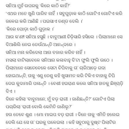
ସନିଆ ମୁହଁ ଉପରକୁ ‘କିରେ କାଠି କାହିଁ?’
‘ଏଥର ମତେ ଖୁଣି ପାରିବ ନାହିଁ । ସବୁଗୁଡ଼ାକ କାଠି ଗୋଟିଏ ଗୋଟିଏ କରି
ଜଳେଇ କରି ଆଣିଛି । ପଇସାଏ ତଣ୍ଡ ଦେଲି ।’
‘କିରେ ପୋଡ଼ା କାଠି ଗୁଡ଼ାକ ।’
ଆଉ କ’ଣ!! ସନିଆ ହସୁଛି । ବାବୁଆଣୀ ଚିଡ଼ିସାରି ହସିଲେ । ପିଲାମାନେ ସେ
ଦିଆଶିଲି ନେଇ ଡେଉଁଥାନ୍ତି ଆନନ୍ଦରେ ।
ସନିଆ ମନା କରିଦେଲା ଆଉ ବଜାର କରିବ ନାହିଁ ।
ମସଲା ବାଟିଲାବେଳେ ସନିଆର କଳାବାହୁ ଦି’ଟା ଫୁଲି ଫୁଲି ଉଠେ ।
ପିଲାମାନେ ସେତେବେଳେ ସେଟା ଚିପିବାକୁ ତା’ ଚାରିଆଡ଼େ ଗଦା
ହୋଇଥାନ୍ତି, ତାକୁ ଏଣୁ ତେଣୁ କହି ଖୁସାମତ କରି ଟିକିଏ ବାହାକୁ ଚିପି
ଦେଇ କୁଦାମାରି ପଳାନ୍ତି । ବେଶୀ ହଇରାଣ କଲେ ସନିଆ ହାତକୁ ଛିଞ୍ଚାଡି଼
ଦିଏ ।
ଦିନେ କହିଲା ‘ବାବୁମାନେ, ମୁଁ ବଡ଼ ରାଗୀ । ଜାଣିଛନ୍ତି?’ ଗୋଟିଏ ପିଲା
ପଚାରିଲା ‘ରାଗୀ ବୋଲି କେମିତି ଜାଣିଲୁ?’
ହଉ ତେବେ ଶୁଣ । ମୋ ମାଇପ ବଡ଼ ରାଗୀ । ଦିନେ ତାକୁ ଏମିତି ହଲେଇ
ଦେଲି ଯେ ସେ ତା’ ଘରକୁ ପଳେଇଲା । କହି ସବୁଠାରୁ ଦୁଷ୍ଟ ପିଲାଟିର