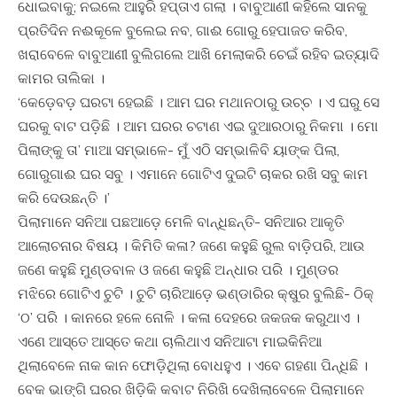
ଧୋଇବାକୁ; ନଇଲେ ଆହୁରି ହପ୍ତାଏ ଗଲା । ବାବୁଆଣୀ କହିଲେ ସାନକୁ
ପ୍ରତିଦିନ ନଈକୂଳେ ବୁଲେଇ ନବ, ଗାଈ ଗୋରୁ ହେପାଜତ କରିବ,
ଖରାବେଳେ ବାବୁଆଣୀ ବୁଲିଗଲେ ଆଖି ମେଲାକରି ଚେଇଁ ରହିବ ଇତ୍ୟାଦି
କାମର ତାଲିକା ।
‘କେଡ଼େବଡ଼ ଘରଟା ହେଇଛି । ଆମ ଘର ମଥାନଠାରୁ ଉଚ୍ଚ । ଏ ଘରୁ ସେ
ଘରକୁ ବାଟ ପଡ଼ିଛି । ଆମ ଘରର ଚଟାଣ ଏଇ ଦୁଆରଠାରୁ ନିକମା । ମୋ
ପିଲାଙ୍କୁ ତା’ ମାଆ ସମ୍ଭାଳେ- ମୁଁ ଏଠି ସମ୍ଭାଳିବି ୟାଙ୍କ ପିଲା,
ଗୋରୁଗାଈ ଘର ସବୁ । ଏମାନେ ଗୋଟିଏ ଦୁଇଟି ଚାକର ରଖି ସବୁ କାମ
କରି ଦେଉଛନ୍ତି ।’
ପିଲାମାନେ ସନିଆ ପଛଆଡ଼େ ମେଳି ବାନ୍ଧିଛନ୍ତି- ସନିଆର ଆକୃତି
ଆଲୋଚନାର ବିଷୟ । କିମିତି କଳା? ଜଣେ କହୁଛି ରୁଲ ବାଡି଼ପରି, ଆଉ
ଜଣେ କହୁଛି ମୁଣ୍ଡବାଳ ଓ ଜଣେ କହୁଛି ଅନ୍ଧାର ପରି । ମୁଣ୍ଡର
ମଝିରେ ଗୋଟିଏ ଚୁଟି । ଚୁଟି ଚାରିଆଡ଼େ ଭଣ୍ଡାରିର କ୍ଷୁର ବୁଲିଛି- ଠିକ୍‍
‘ଠ’ ପରି । କାନରେ ହଳେ ନୋଳି । କଳା ଦେହରେ ଜକଜକ କରୁଥାଏ ।
ଏଣେ ଆସ୍ତେ ଆସ୍ତେ କଥା ଚାଲିଥାଏ ସନିଆଟା ମାଇକିନିଆ
ଥିଲାବେଳେ ନାକ କାନ ଫୋଡି଼ଥିଲା ବୋଧହୁଏ । ଏବେ ଗହଣା ପିନ୍ଧିଛି ।
ବେକ ଭାଙ୍ଗି ଘରର ଖିଡି଼କି କବାଟ ନିରିଖି ଦେଖିଲାବେଳେ ପିଲାମାନେ