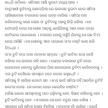
କାନ୍ଦି ଉଠିଲେ- ସନିଆର ଆଖି ଦୁଇଟା ମଧ୍ୟ ଲାଲ ।
ବାବୁଆଣୀ ବୁଝିବାରୁ ଜଣାପଡ଼ିଲା ଯେ ଭଲଗଛ ଦୁଇଟା ନେଇ ସନିଆ
ଆସିଲାବେଳେ ବଜାରରେ ଜଣେ ପତ୍ର ମାଗିଲା । ସନିଆ ମନା
କରିଦେବାରୁ ଜଣେ ଲୋକ ତା’ ଚୁଟିଟାକୁ ପଛରୁ ଭିଡି଼ ଧରିଲା । ସେ
ଫୋପାଡ଼ି ଦେଇ ସେ ଲୋକ ଆଡ଼କୁ ଧାଇଁଯିହାକୁ ଆଉ ଦଳେ ପତ୍ର
କାଟିନେଇ ପଳେଇଲେ । ବଜାରର ଗୋରୁ ପହୁଁଚି ଯିବାରୁ ସେ ଗଛ ଦି’ଟା
ନେଇ ଆସିଛି । ସେ ଲୋକକୁ ଏବେ ପାଇଲେ ତା’ର ତଣ୍ଟି କଣା କରି
ଦିଅନ୍ତା ।
ତା’ର ଚୁଟି ବାପ ଅଜା ଅମଳର ସମ୍ପଦ । ଚୁଟି କାଟିବା କଥା କେହି
କହିଲେ ସେ ରାଗରେ ଜଳି ଉଠେ । ସେଥର ବଜାରରେ ଚୁଟି ନେଇ
ଗୋଳମାଳ ହେବାରୁ ପୁଣିଥରେ ପିଲା ଲଗେଇଲେ ଚୁଟିଟା କାଦିଦେବାକୁ ।
‘ତୋ ଚୁଟି ଦେଖିଲେ ସମସ୍ତେ ତତେ ବୋକା କହୁଛନ୍ତି ।’
ସନିଆକୁ ବି ଲାଗିଲା କଥାଟା ସତ । କ’ଣ ଭାବି ସନିଆ ତହିଁ ଆରଦିନ ଚୁଟିଟି
କଟେଇ ଦେଲା- ସେ ବୋକା ହୋଇ କେଇଦିନ ବଞ୍ଚିବ?
ମଣିଷ ହେଲେ ସମସ୍ତଙ୍କୁ ପାଠ ପଢ଼ିବାକୁ ହେବ, ହିସାବ ରଖିବାକୁ ହେବ ।
ଚୁଟି କାଟିବାକୁ ହେବ । ତା’ହେଲେ ସେ ହେବ ଚତୁର ଆଉ ମଣିଷ ।
ସହରରେ ରହି ସନିଆ ରାସ୍ତା ଚିହ୍ନିଲା । ବାବୁଙ୍କ ନାଁ ଜାଣିଲା । କେଉଁ