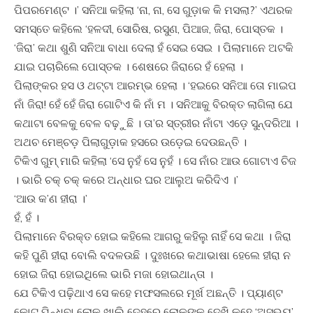
ପିପରମେଣ୍ଟ ।’ ସନିଆ କହିଲା ‘ନା, ନା, ସେ ଗୁଡ଼ାକ କି ମସଲା?’ ଏଥରକ
ସମସ୍ତେ କହିଲେ ‘ହଳଦୀ, ସୋରିଷ, ରସୁଣ, ପିଆଜ, ଜିରା, ପୋସ୍ତକ ।
‘ଜିରା’ କଥା ଶୁଣି ସନିଆ ବାଧା ଦେଲା ହଁ ସେଇ ସେଇ । ପିଲାମାନେ ଅଟକି
ଯାଇ ପଚାରିଲେ ପୋସ୍ତକ । ଶେଷରେ ଜିରାରେ ହଁ ହେଲା ।
ପିଲାଙ୍କର ହସ ଓ ଥଟ୍ଟା ଆରମ୍ଭ ହେଲା । ‘ହଇରେ ସନିଆ ତୋ ମାଇପ
ନାଁ ଜିରା! ହେଁ ହେଁ ଜିରା ଗୋଟିଏ କି ନାଁ ମ । ସନିଆକୁ ବିରକ୍ତ ଲାଗିଲା ଯେ
କଥାଟା ବେଳକୁ ବେଳ ବଢ଼ୁଛି । ତା’ର ସ୍ତ୍ରୀର ନାଁଟା ଏଡ଼େ ସୁନ୍ଦରିଆ ।
ଅଥଚ ମେଞ୍ଚଡ଼ ପିଲାଗୁଡ଼ାକ ହସରେ ଉଡ଼େଇ ଦେଉଛନ୍ତି ।
ଟିକିଏ ଗୁମ୍‍ ମାରି କହିଲା ‘ସେ ନୁହଁ ସେ ନୁହଁ । ସେ ନାଁର ଆଉ ଗୋଟାଏ ଚିଜ
। ଭାରି ଚକ୍‍ ଚକ୍‍ କରେ ଅନ୍ଧାର ଘର ଆଲୁଅ କରିଦିଏ ।’
‘ଆଉ କ’ଣ ହୀରା ।’
ହଁ, ହଁ ।
ପିଲାମାନେ ବିରକ୍ତ ହୋଇ କହିଲେ ଆଗରୁ କହିଲୁ ନାହିଁ ସେ କଥା । ଜିରା
କହି ପୁଣି ହୀରା ବୋଲି ବଦଳଉଛି । ଦୁଃଖରେ କଥାଭାଷା ହେଲେ ହୀରା ନ
ହୋଇ ଜିରା ହୋଇଥିଲେ ଭାରି ମଜା ହୋଇଥାନ୍ତା ।
ଯେ ଟିକିଏ ପଢ଼ିଥାଏ ସେ କହେ ମଫସଲରେ ମୂର୍ଖ ଅଛନ୍ତି । ପ୍ୟାଣ୍ଟ
କୋଟ ପିନ୍ଧିବା ଲୋକ ଖାଲି ଦେହରେ ଲୋକଙ୍କୁ ଦେଖି କହେ ‘ଅସଭ୍ୟ’