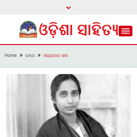
Skip
to
content
ଓଡ଼ିଆ ଇ-ସାହିତ୍ୟକୁ ଆଗକୁ ନେବାକୁ ଏକ ନୂଆ ପ୍ରଚେଷ୍ଠା
ଓଡ଼ିଶା ସାହିତ୍ୟ
Home
ଗଳ୍ପ
ସଭ୍ୟତାର ସାଜ