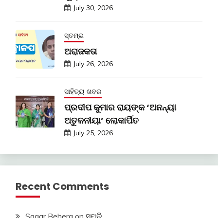
July 30, 2026
ସ୍ତମ୍ଭ
ଅରାଜକତା
July 26, 2026
ସାହିତ୍ୟ ଖବର
ପ୍ରଦୀପ କୁମାର ରାୟଙ୍କ ‘ଅନନ୍ୟା
ଅତୁଳନୀୟା’ ଲୋକାର୍ପିତ
July 25, 2026
Recent Comments
Sagar Behera
on
ସ୍ମୃତି