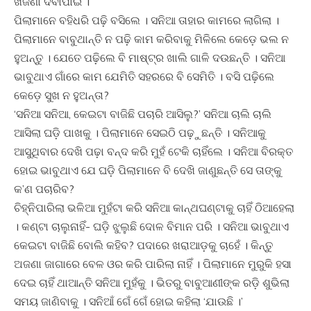
ଖଜଣା ଦବାପାଇ ।
ପିଲାମାନେ ବହିଧରି ପଢ଼ି ବସିଲେ । ସନିଆ ତାହାର କାମରେ ଲାଗିଲା ।
ପିଲାମାନେ ବାବୁଥାନ୍ତି ନ ପଢ଼ି କାମ କରିବାକୁ ମିଳିଲେ କେଡ଼େ ଭଲ ନ
ହୁଅନ୍ତୁ । ଯେତେ ପଢ଼ିଲେ ବି ମାଷ୍ଟ୍ର ଖାଲି ଗାଳି ଦଉଛନ୍ତି । ସନିଆ
ଭାବୁଥାଏ ଗାଁରେ କାମ ଯେମିତି ସହରରେ ବି ସେମିତି । ବସି ପଢ଼ିଲେ
କେଡ଼େ ସୁଖ ନ ହୁଅନ୍ତା?
‘ସନିଆ ସନିଆ, କେଇଟା ବାଜିଛି ପଚାରି ଆସିଲୁ?’ ସନିଆ ଚାଲି ଚାଲି
ଆସିଲା ଘଡ଼ି ପାଖକୁ । ପିଲାମାନେ ସେଇଠି ପଢ଼ୁଛନ୍ତି । ସନିଆକୁ
ଆସୁଥିବାର ଦେଖି ପଢ଼ା ବନ୍ଦ କରି ମୁହଁ ଟେକି ଚାହିଁଲେ । ସନିଆ ବିରକ୍ତ
ହୋଇ ଭାବୁଥାଏ ଯେ ଘଡ଼ି ପିଲାମାନେ ବି ଦେଖି ଜାଣୁଛନ୍ତି ସେ ତାଙ୍କୁ
କ’ଣ ପଚାରିବ?
ଚିହ୍ନିପାରିଲା ଭଳିଆ ମୁହଁଟା କରି ସନିଆ କାନ୍ଥଘଣ୍ଟାକୁ ଚାହିଁ ଠିଆହେଲା
। କଣ୍ଟା ଚାଲୁନାହିଁ- ଘଡ଼ି ଝୁଲୁଛି ଦୋଳ ବିମାନ ପରି । ସନିଆ ଭାବୁଥାଏ
କେଇଟା ବାଜିଛି ବୋଲି କହିବ? ପଦାରେ ଖରାଆଡ଼କୁ ଚାହେଁ । କିନ୍ତୁ
ଅଜଣା ଜାଗାରେ ବେଳ ଓର କରି ପାରିଲା ନାହିଁ । ପିଲାମାନେ ମୁରୁକି ହସା
ଦେଇ ଚାହିଁ ଥାଆନ୍ତି ସନିଆ ମୁହଁକୁ । ଭିତରୁ ବାବୁଆଣୀଙ୍କ ରଡ଼ି ଶୁଭିଲା
ସମୟ ଜାଣିବାକୁ । ସନିଆଁ ଗେଁ ଗେଁ ହୋଇ କହିଲା ‘ଯାଉଛି ।’