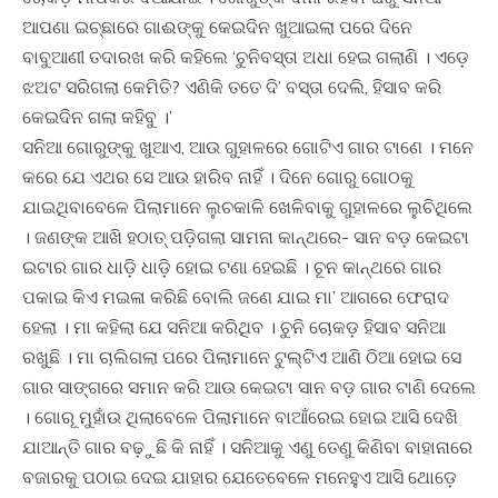
ଆପଣା ଇଚ୍ଛାରେ ଗାଈଙ୍କୁ କେଇଦିନ ଖୁଆଇଲା ପରେ ଦିନେ
ବାବୁଆଣୀ ତଦାରଖ କରି କହିଲେ ‘ଚୁନିବସ୍ତା ଅଧା ହେଇ ଗଲାଣି । ଏଡ଼େ
ଝଅଟ ସରିଗଲା କେମିତି? ଏଣିକି ତତେ ଦି’ ବସ୍ତା ଦେଲି, ହିସାବ କରି
କେଇଦିନ ଗଲା କହିବୁ ।’
ସନିଆ ଗୋରୁଙ୍କୁ ଖୁଆଏ, ଆଉ ଗୁହାଳରେ ଗୋଟିଏ ଗାର ଟାଣେ । ମନେ
କରେ ଯେ ଏଥର ସେ ଆଉ ହାରିବ ନାହିଁ । ଦିନେ ଗୋରୁ ଗୋଠକୁ
ଯାଇଥିବାବେଳେ ପିଲାମାନେ ଲୁଚକାଳି ଖେଳିବାକୁ ଗୁହାଳରେ ଲୁଚିଥିଲେ
। ଜଣଙ୍କ ଆଖି ହଠାତ୍‍ ପଡ଼ିଗଲା ସାମନା କାନ୍ଥରେ- ସାନ ବଡ଼ କେଇଟା
ଇଟାର ଗାର ଧାଡି଼ ଧାଡି଼ ହୋଇ ଟଣା ହେଇଛି । ଚୂନ କାନ୍ଥରେ ଗାର
ପକାଇ କିଏ ମଇଳା କରିଛି ବୋଲି ଜଣେ ଯାଇ ମା’ ଆଗରେ ଫେରାଦ
ହେଲା । ମା କହିଲା ଯେ ସନିଆ କରିଥିବ । ଚୁନି ଚୋକଡ଼ ହିସାବ ସନିଆ
ରଖୁଛି । ମା ଚାଲିଗଲା ପରେ ପିଲାମାନେ ଟୁଲ୍‍ଟିଏ ଆଣି ଠିଆ ହୋଇ ସେ
ଗାର ସାଙ୍ଗରେ ସମାନ କରି ଆଉ କେଇଟା ସାନ ବଡ଼ ଗାର ଟାଣି ଦେଲେ
। ଗୋରୂ ମୁହାଁଉ ଥିଲାବେଳେ ପିଲାମାନେ ବାଆଁରେଇ ହୋଇ ଆସି ଦେଖି
ଯାଆନ୍ତି ଗାର ବଢ଼ୁଛି କି ନାହିଁ । ସନିଆକୁ ଏଣୁ ତେଣୁ କିଣିବା ବାହାନାରେ
ବଜାରକୁ ପଠାଇ ଦେଇ ଯାହାର ଯେତେବେଳେ ମନେହୁଏ ଆସି ଥୋଡ଼େ