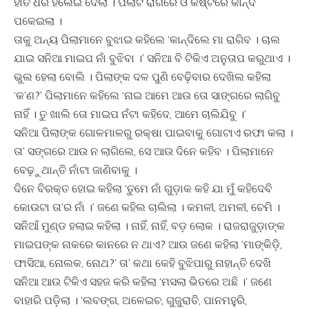
ହାତ ଧରି ହଲେଇ ଦେଲା । ପିଲାଟି ରାଗରେ ଓ କଷ୍ଟରେ କାନ୍ଦି
ପକେଇଲା ।
ତାକୁ ଅନ୍ୟ ପିଲାମାନେ ବୁଝାଇ କହିଲେ ‘କାନ୍ଦିଲେ ମା ରାଗିବ । ଚାଲ
ଯାଇ ସନିଆ ମାଇପ ନାଁ ବୁଝିବା ।’ ସନିଆ ବି ଟିକିଏ ଅନୁତାପ କରୁଥାଏ ।
ଭୁଲ ହେଲା ବୋଲି । ପିଲାଙ୍କ ଦଳ ପୁଣି ବେଢ଼ିବାର ଦେଖିଲ କହିଲା
‘କ’ଣ?’ ପିଲାମାନେ କହିଲେ ‘ନାଇ ଆମେ ଆଉ ତୋ ସାଙ୍ଗରେ ଲାଗିବୁ
ନାହିଁ । ତୁ ଖାଲି ତୋ ମାଇପ ନଁଟା କହିଦେ, ଆମେ ଚାଲିଯିବୁ ।’
ସନିଆ ପିଲାଙ୍କ ଗୋଳମାଳରୁ ରକ୍ଷା ପାଇବାକୁ ଗୋଟାଏ ରଫା କଲା ।
ତା’ ସଙ୍ଗରେ ଆଉ ନ ଲାଗିଲେ, ସେ ଆଉ ଦିନେ କହିବ । ପିଲାମାନେ
ବେଢ଼ୁଥାନ୍ତି ନାଁଟା ଜାଣିବାକୁ ।
ଦିନେ ବିରକ୍ତ ହୋଇ କହିଲା ‘ତୁମେ ନାଁ ଗୁଡ଼ାକ କହି ଯା ମୁଁ କହିଦେବି
କୋଉଟା ତା’ର ନାଁ ।’ ଜଣେ କହିଲ ଚାଲିଲା । କମଳୀ, ଅମଳୀ, ଚେମି ।
ସନିଆଁ ମୁଣ୍ଡ ହଲାଇ କହିଲା । ନାହିଁ, ନାହିଁ, ବଡ଼ ଲୋକ । ରାଜରାଜୁଡ଼ାଙ୍କ
ମାଇପଙ୍କ ନାକରେ କାନରେ ନ ଥାଏ? ଆଉ ଜଣେ କହିଲା ‘ମାଙ୍କିଡି଼,
ଫାସିଆ, ନୋଲକ, ନୋଥ?’ ତା’ କଥା କେହି ବୁଝିପାରୁ ନାହାନ୍ତି ଦେଖି
ସନିଆ ଆଉ ଟିକିଏ ସହଜ କରି କହିଲା ‘ମସଲା ଭିତରେ ଅଛି ।’ ଜଣେ
ବାହାରି ପଡି଼ଲା । ‘ଲବଙ୍ଗ, ଅଳେଇଚ, ଗୁଜୁରାତି, ପାନମହୁରି,