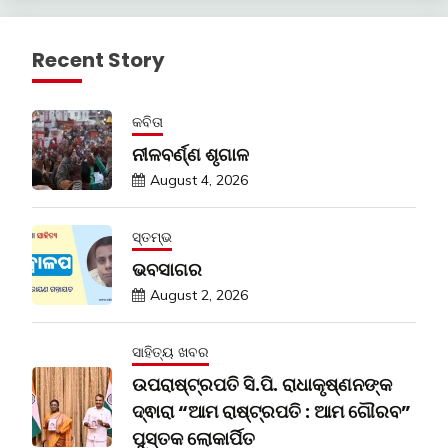
Recent Story
କବିତା
ନୀଳବର୍ଣ୍ଣ ଶୃଗାଳ
August 4, 2026
ସ୍ତମ୍ଭ
ଭବସାଗର
August 2, 2026
ସାହିତ୍ୟ ଖବର
ଉପରାଷ୍ଟ୍ରପତି ସି.ପି. ରାଧାକୃଷ୍ଣନଙ୍କ
ଦ୍ଵାରା “ଆମ ରାଷ୍ଟ୍ରପତି : ଆମ ଗୌରବ”
ପୁସ୍ତକ ଲୋକାର୍ପିତ