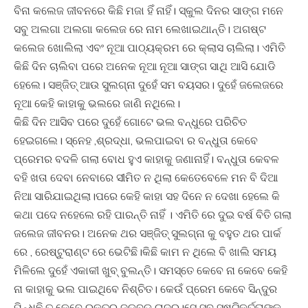
ବିନା କଲେଜ ଜୀବନରେ କିଛି ମଜା ହିଁ ନାହିଁ। ସ୍କୁଲ ଦିନର ସାଙ୍ଗ ମନେ
ସବୁ ଅଲଗା ଅଲଗା କଲେଜ ରେ ନାମ ଲେଖାଇଥାନ୍ତି। ଅଗଷ୍ଟ
କଲେଜ ଖୋଲିଲା ଏବଂ ନୂଆ ପାଠ୍ୟକ୍ରମ ରେ କ୍ଲାସ ଚାଲିଲା। ଏମିତି
କିଛି ଦିନ ଚାଲିବା ପରେ ଅନେକ ନୂଆ ନୂଆ ସାଙ୍ଗ ସାଥି ଆସି ଯୋଡି
ହେଲେ। ସଞ୍ଜିତ୍ ଆଉ ସୁଲଗ୍ନା ଦୁହେଁ ସମ ବୟସର। ଦୁହେଁ ଜଲେଜରେ
ନୂଆ କେହି କାହାକୁ ଭଲରେ ଜାଣି ନଥିଲେ।
କିଛି ଦିନ ଆସିବ ପରେ ଦୁହେଁ ଗୋଟେ ଭଲ ବନ୍ଧୁରେ ପରିଚିତ
ହେଇଗଲେ। ସ୍ନେହ ,ଶ୍ରଦ୍ଧା, ଭଲପାଇବା ର ବନ୍ଧୁତା କେବେ
ପ୍ରେମର ବଦଳି ଗଲା ବୋଧ ହୁଏ କାହାକୁ ଜଣାନାହିଁ। ବନ୍ଧୁତା କେବଳ
ବହି ଖତା ଦେବା ନେବାରେ ସୀମିତ ନ ଥିଲା କେତେବେଳେ ମନ ବି ଦିଆ
ନିଆ ସାରିଯାଇଥିଲା।ପରେ କେହି କାହା ସହ ଦିନେ ନ ଦେଖା ହେଲେ କି
କଥା ପଦେ ନହେଲେ ରହି ପାରନ୍ତି ନାହିଁ । ଏମିତି ରେ ଦୁଇ ବର୍ଷ ବିତି ଗଲା
ଜଲେଜ ଜୀବନର। ଅନେକ ଥର ସଞ୍ଜିତ୍ ସୁଲଗ୍ନା କୁ ବହୁତ ଥର ପାର୍କ
ରେ , ରେଷ୍ଟୁରାଣ୍ଟ ରେ ଭେଟିଛି।କିଛି କାମ ନ ଥିଲେ ବି ଖାଲି ସମୟ
ମିଳିଲେ ଦୁହେଁ ଏକାକୀ ଖୁବ୍ ବୁଲନ୍ତି। ସମସ୍ତେ କେବେ ନା କେବେ କେହି
ନା କାହାକୁ ଭଲ ପାଇଥିବେ ନିଶ୍ଚିତ। କେଉଁ ପ୍ରେମ କେବେ ସିନ୍ଦୁର
ପିନ୍ଧିଛି ତ କେବେ ରକ୍ତର ଜୁଡବୁଡ଼ ଚାଦର।ସେ ସବୁ ସୃଷ୍ଟିକର୍ତ୍ତାଙ୍କ