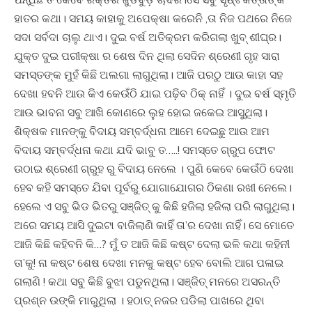
ହାତର କଥା। ସମୟ କାହାକୁ ଅପେକ୍ଷା କରେନି ,ତା ନିଜ ପଥରେ ନିଜେ
ସଦା ସର୍ବଦା ଚାଲୁ ଥାଏ। ଦୁଇ ବର୍ଷ ଅତିକ୍ରମ କରିଗଲା ଖୁବ୍ ଶୀଘ୍ର।
ଯୁକ୍ତ ଦୁଇ ପରୀକ୍ଷା ର ଶେଷ ଦିନ ଥିଲା ସେଦିନ ଶ୍ରେଣୀ ଗୃହ ସାରା
ସମସ୍ତଙ୍କ ମୁହଁ କିଛି ଅଲଗା ଲାଗୁଥିଲା। ଆଜି ପରଠୁ ଆଉ କାହା ସହ
ଦେଖା ହବନି ଆଉ କିଏ କେଉଁଠି ଯାଇ ପଢ଼ିବ ଠିକ୍ ନାହିଁ । ଦୁଇ ବର୍ଷ ସ୍ମୃତି
ଆଉ ଭାବନା ସବୁ ଆଖି କୋଣରେ ଲୁହ ହୋଇ ଜକେଇ ଆସୁଥିଲା।
ଶିକ୍ଷକ ମାନଙ୍କୁ ବିଦାୟ ସମ୍ବର୍ଦ୍ଧନା ଆମେ ଦେଇଛୁ ଆଉ ଆମ
ବିଦାୟ ସମ୍ବର୍ଦ୍ଧନା କଥା ଯଦି ଭାବୁ ତ…..! ସମସ୍ତେ ଗ୍ରୁପ ଫୋଟ
ଉଠାଇ ଶ୍ରେଣୀ ଗ୍ରୁହ ରୁ ବିଦାୟ ନେଲେ । ପୁଣି କେବେ କେଉଁଠି ଦେଖା
ହେବ କହି ସମସ୍ତେ ଯିବା ପୂର୍ବରୁ ଯୋଗାଯୋଗର ଠିକଣା ରଖୀ ନେଲେ।
ହେଲେ ଏ ସବୁ ଭିଡ ଭିତରୁ ସଞ୍ଜିତ୍ କୁ କିଛି ହଜିଲା ହଜିଲା ପରି ଲାଗୁଥିଲା।
ଅରେ ସମୟ ଆସି ଦୁଇଟା ବାଜିଲାଣି କାହିଁ ତା’ର ଦେଖା ନାହିଁ। ସେ ମୋତେ
ଆଜି କିଛି କହିବନି କି…? ମୁଁ ତ ଆଜି କିଛି କଷ୍ଟ ଦେଲା ଭଳି କଥା କହିନୀ
ତା’କୁ! ନା କଷ୍ଟ ଶେଷ ଦେଖା ମନକୁ କଷ୍ଟ ହେବ ବୋଲି ଆଗ ପଳାଇ
ଗଲାଣି ! କଥା ସବୁ କିଛି ବୁଝା ପଡୁନଥିଲା। ସଞ୍ଜିତ୍ ମନରେ ଅସରନ୍ତି
ପ୍ରଶ୍ନ ଉଙ୍କି ମାରୁଥିଲା । ହଠାତ୍ ନଜର ପଡିଲା ପାଖରେ ଥିବା