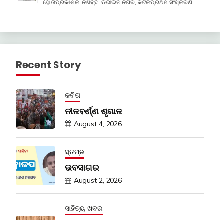
ହୋତାପ୍ରକାଶକ: ନିଶବ୍ଦ, ଡିଭାଇନ ନଗର, କଟକପ୍ରଥମ ସଂସ୍କରଣ: …
Recent Story
କବିତା
ନୀଳବର୍ଣ୍ଣ ଶୃଗାଳ
August 4, 2026
ସ୍ତମ୍ଭ
ଭବସାଗର
August 2, 2026
ସାହିତ୍ୟ ଖବର