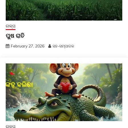
ଗଳ୍ପ
ପୁଷ ରାତି
February 27, 2026
ସହ-ସମ୍ପାଦକ
ଗଳ୍ପ