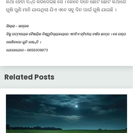
କଥା ହେବା ବନ୍ଦ କରିଦେଇଛି ସେ । କେବେ ଦିନେ ଛୋଟ ଛୋଟ କଥାରେ
ରୁଷି ପୁଣି ମାନି ଯାଉଥିଲା ଯିଏ ଏବେ ସବୁ ଦିନ ପାଇଁ ରୁଷି ଯାଇଛି ।
ଜିଲ୍ଲା – ଭଦ୍ରକ
ବିଜୁ ପଟ୍ଟନାୟକ ବୈଷୟିକ ବିଶ୍ୱବିଦ୍ୟାଳୟରେ ଏମବିଏ ଦ୍ବିତୀୟ ବର୍ଷର ଛାତ୍ର । ସେ ଗଳ୍ପ
ଲେଖିବାରେ ରୁଚି ରଖନ୍ତି ।
ଯୋଗାଯୋଗ – 8658309873
Related Posts