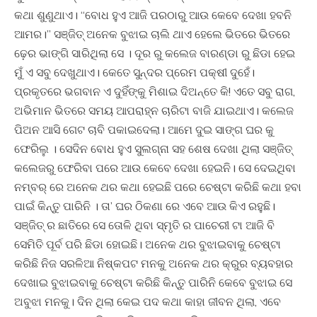
କଥା ଶୁଣୁଥାଏ। “ବୋଧ ହୁଏ ଆଜି ପରଠାରୁ ଆଉ କେବେ ଦେଖା ହବନି
ଆମର।” ସଞ୍ଜିତ୍ ଅନେକ ବୁଝାଇ ଚାଲି ଥାଏ ହେଲେ ଭିତରେ ଭିତରେ
ଢ଼େର ଭାଙ୍ଗି ସାରିଥିଲା ସେ । ଦୂର ରୁ କଲେଜ ବାରଣ୍ଡା ରୁ ଛିଡା ହେଇ
ମୁଁ ଏ ସବୁ ଦେଖୁଥାଏ। କେତେ ସୁନ୍ଦର ପ୍ରେମ ପକ୍ଷୀ ଦୁହେଁ।
ପ୍ରକୃତରେ ଭଗବାନ ଏ ଦୁହିଁଙ୍କୁ ମିଶାଇ ଦିଅନ୍ତେ କି! ଏତେ ସବୁ ରାଗ,
ଅଭିମାନ ଭିତରେ ସମୟ ଆପରାହ୍ନ ଚାରିଟା ବାଜି ଯାଇଥାଏ। କଲେଜ
ପିଅନ ଆସି ଗେଟ ଚାବି ପକାଇଦେଲା। ଆମେ ଦୁଇ ସାଙ୍ଗ ଘର କୁ
ଫେରିଲୁ । ସେଦିନ ବୋଧ ହୁଏ ସୁଲଗ୍ନା ସହ ଶେଷ ଦେଖା ଥିଲା ସଞ୍ଜିତ୍
କଲେଜରୁ ଫେରିବା ପରେ ଆଉ କେବେ ଦେଖା ହେଇନି। ସେ ଦେଇଥିବା
ନମ୍ବର୍ ରେ ଅନେକ ଥର କଥା ହେଇଛି ପରେ ଚେଷ୍ଟା କରିଛି କଥା ହବା
ପାଇଁ କିନ୍ତୁ ପାରିନି । ତା’ ଘର ଠିକଣା ରେ ଏବେ ଆଉ କିଏ ରହୁଛି।
ସଞ୍ଜିତ୍ ର ଛାତିରେ ସେ ତୋଳି ଥିବା ସ୍ମୃତି ର ପାଚେରୀ ଟା ଆଜି ବି
ସେମିତି ପୂର୍ବ ପରି ଛିଡା ହୋଇଛି। ଅନେକ ଥର ବୁଝାଇବାକୁ ଚେଷ୍ଟା
କରିଛି ନିଜ ସରଳିଆ ନିଷ୍କପଟ ମନକୁ ଅନେକ ଥର କ୍ରୁର ବ୍ୟବହାର
ଦେଖାଇ ବୁଝାଇବାକୁ ଚେଷ୍ଟା କରିଛି କିନ୍ତୁ ପାରିନି କେବେ ବୁଝାଇ ସେ
ଅବୁଝା ମନକୁ। ଦିନ ଥିଲା କେଇ ପଦ କଥା କାହା ଜୀବନ ଥିଲା, ଏବେ