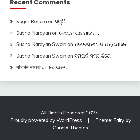
Recent Comments
Sagar Behera
on
ସ୍ମୃତି
Subha Narayan
on
ଦେହଟେ ଅଛି ମାନେ …
Subha Narayan Swain
on
ମଡ଼ାଚଣ୍ଡିଆ ଓ ଅନ୍ୟମାନେ
Subha Narayan Swain
on
ସମ୍ପର୍କ ସମ୍ପର୍କରେ
नीरजंन नायक
on
ବୋଲକରା
All Rights Reserved 2024.
Proudly powered by WordPress
|
Theme: Fairy by
Candid Themes
.