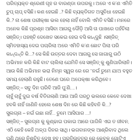
ପରିତ୍ୟକ୍ତ ଶ୍ରେଣୀ ଗୃହ ର ବାରଣ୍ଡା ଉପରକୁ। ଅରେ ଏ କ’ଣ ଏମିତି
ଚୁପ୍ ଚାପ୍ ବସିଛି। କଣ ହେଇଛି ..? କିଛି ବ୍ୟକ୍ତିଗତ ଅସୁବିଧା ହେଇଛି
କି..? ନା ଶେଷ ପରୀକ୍ଷା ଭଲ ହେଲା ନାହିଁ ବୋଲି ଏମିତି ବସିଛି। ମନରେ
ଅନେକ କିଛି ପ୍ରଶ୍ନ ଆସିବା ଆଗରୁ ଦୌଡ଼ି ଆସି ତା ପାଖରେ ପହଁଚିଲା
ସଞ୍ଜିତ୍। ପହଞ୍ଚି ଦେଖେତ ସକେଇ ହେଇ ବସି କାନ୍ଦୁଛି ।ସଞ୍ଜିତ୍
ସ୍ମିତହାସ୍ୟ ଦେଇ ପଚାରିଲା ଅରେ ଏମିତି କ’ଣ ଛୋଟ ପିଲା ପରି
କାନ୍ଦନ୍ତି କି…? ସେ କିଛି ଉତ୍ତର ଦେବା ଆଗରୁ ସେ ଜାଗାରୁ ଉଠି
ଅଭିମାନ କରି କିଛି ବାଟ ଚାଲିଲା ଯେମିତି ସେ ସଞ୍ଜିତ୍ କୁ ଶୁଣିପାରିଲାନି।
ଆଉ କିଛି ଅଭିମାନ ଭରା ନିମ୍ନ ସ୍ୱର ରେ ରେ “ନଇଁ ତୁମେ ଯାଅ ବହୁତ
ସମୟ ହେଲାଣି ରହୁଛି। ତେଣେ ଘରେ ଅପେକ୍ଷା କରିଥିବେ।
ସଞ୍ଜିତ୍ – ସବୁ ଦିନ ପରିବି ଆଜି ପୁ’ଣି….।
ଚାହୁଁ ଚାହୁଁ ଦୁଇ ବର୍ଷ ବିତିଗଲାଣି ଆଉ ଆଜି ପରଠୁ ଭଲରେ କେବେ ଦେଖା
ହବକି ନାହିଁ ଜାଣିନି ହେଲେ ଶେଷ ଦିନ ରେ କିଛି କହିବନି କି…?
ସୁଲଗ୍ନା – ନଇଁ ଇଛା ନାହିଁ… ତୁମେ ଆସିପାର ….!
ସଞ୍ଜିତ୍ – ସୁଲଗ୍ନା କୁ କୁଣ୍ଢାଇ ପକାଇ ଆରେ ପାଗିଳି ଏଇ ତ ଜୀବନ,
ଏଠି କେହି କେହି ଅଳ୍ପ ଦିନର ସାଥି। ଭଗବାନଙ୍କ ଆଶ୍ରିବାଦ ଥିଲେ
ପୁଣି ଥରେ ନିଶ୍ଚିତ ଦେଖ ହବ। ପ୍ରତିଉତ୍ତର ରେ କେବଳ ଗୋଟିଏ