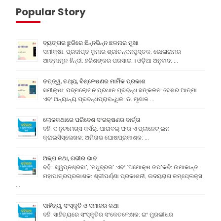
Popular Story
ବ୍ୟଙ୍ଗର ଛୁରିରେ ଛିନ୍ନଭିନ୍ନ ଛଳନାର ମୁଖା
ସମୀକ୍ଷା: ପ୍ରଦୀପ୍ତ କୁମାର ଶ୍ରୀଚନ୍ଦନପୁସ୍ତକ: ଭୋଳାରାମର
ଆତ୍ମାମୂଳ ହିନ୍ଦୀ: ହରିଶଙ୍କର ପରସାଇ । ଓଡ଼ିଆ ଅନୁବାଦ: …
ତତ୍ତ୍ୱ, ତଥ୍ୟ, ବିଶ୍ଳେଷଣର ମାର୍ମିକ ପ୍ରକାଶ
ସମୀକ୍ଷା: ପଦ୍ମଲୋଚନ ପ୍ରଧାନ ପ୍ରବନ୍ଧ ସଙ୍କଳନ: ଦେଶର ଆତ୍ମା
ଏବଂ ଅନ୍ୟାନ୍ୟ ପ୍ରବନ୍ଧପ୍ରାବନ୍ଧିକ: ଡ. ମୃଣାଳ …
ଲୋକକଥାରେ ପରିବେଶ ସଂରକ୍ଷଣର ବାର୍ତ୍ତା
ବହି: ଦ ନୁଟମେଗ୍ସ କର୍ସର୍: ପାରାବଲ୍ ଫର ଏ ପ୍ଲାନେଟ୍ ଇନ
କ୍ରାଇସିସ୍ଲେଖକ: ଅମିତାଭ ଘୋଷପ୍ରକାଶକ: …
ଅଳ୍ପ କଥା, ଗଭୀର ଭାବ
ବହି: ‘ସ୍ୱପ୍ନଶ୍ରବା’, ‘ମଧୁବ୍ରତା’ ଏବଂ ‘ଅମୋକ୍ଷ ତପ’କବି: ଉମାକାନ୍ତ
ମହାପାତ୍ରପ୍ରକାଶକ: ଶ୍ରୀପର୍ଣ୍ଣା ପ୍ରକାଶନୀ, ଉଦୟରାଗ କମ୍ପେ୍ଲକ୍ସ,
…
ସାହିତ୍ୟ, ସଂସ୍କୃତି ଓ ସମାଜର କଥା
ବହି: ସାହିତ୍ୟରେ ସଂସ୍କୃତିର ସଂକେତଲେଖକ: ଇଂ ମୁରଲୀଧର