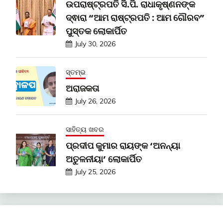
ଉପରାଷ୍ଟ୍ରପତି ସି.ପି. ରାଧାକୃଷ୍ଣନଙ୍କ
ଦ୍ଵାରା “ଆମ ରାଷ୍ଟ୍ରପତି : ଆମ ଗୌରବ”
ପୁସ୍ତକ ଲୋକାର୍ପିତ
July 30, 2026
ସ୍ତମ୍ଭ
ଅରାଜକତା
July 26, 2026
ସାହିତ୍ୟ ଖବର
ପ୍ରଦୀପ କୁମାର ରାୟଙ୍କ ‘ଅନନ୍ୟା
ଅତୁଳନୀୟା’ ଲୋକାର୍ପିତ
July 25, 2026