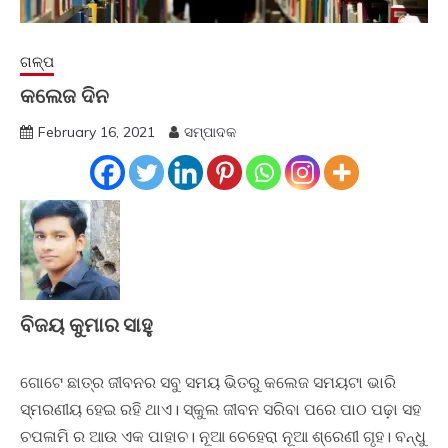
ଗଳ୍ପ
କଲେଜ ଦିନ
February 16, 2021
ସମ୍ପାଦକ
ବିଜୟ କୁମାର ସାହୁ
ଗୋଟେ ଛାତ୍ର ଜୀବନର ସବୁ ସମୟ ଭିତରୁ କଲେଜ ସମୟଟା ଭାରି
ସ୍ମରଣୀୟ ହେଇ ରହି ଥାଏ। ସ୍କୁଲ ଜୀବନ ସରିବା ପରେ ପାଠ ପଢ଼ା ସହ
ଚପଳାମି ର ଆଉ ଏକ ପାହାଚ। ନୂଆ ଚେହେରା ନୂଆ ଶ୍ରେଣୀ ଗୃହ। ବନ୍ଧୁ