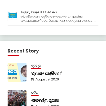
…
ସାହିତ୍ୟ, ସଂସ୍କୃତି ଓ ସମାଜର କଥା
ବହି: ସାହିତ୍ୟରେ ସଂସ୍କୃତିର ସଂକେତଲେଖକ: ଇଂ ମୁରଲୀଧର
ହୋତାପ୍ରକାଶକ: ନିଶବ୍ଦ, ଡିଭାଇନ ନଗର, କଟକପ୍ରଥମ ସଂସ୍କରଣ: …
Recent Story
ସ୍ତମ୍ଭ
ପ୍ରଶ୍ନ ପଚାରିବେ ?
August 9, 2026
କବିତା
ନୀଳବର୍ଣ୍ଣ ଶୃଗାଳ