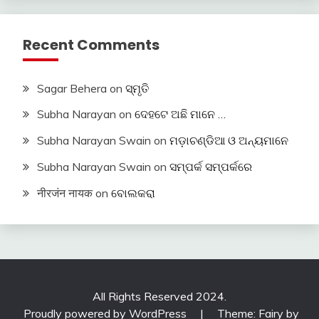
Recent Comments
Sagar Behera
on
ସ୍ମୃତି
Subha Narayan
on
ଦେହଟେ ଅଛି ମାନେ …
Subha Narayan Swain
on
ମଡ଼ାଚଣ୍ଡିଆ ଓ ଅନ୍ୟମାନେ
Subha Narayan Swain
on
ସମ୍ପର୍କ ସମ୍ପର୍କରେ
नीरजंन नायक
on
ବୋଲକରା
All Rights Reserved 2024.
Proudly powered by WordPress
|
Theme: Fairy by