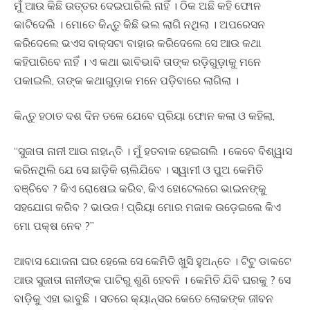
ମୁଁ ଆଉ କିଛି ଉତ୍ତର ଦେଇପାରିଲି ନାହିଁ । ଠିକ ଅଛି କହି ଫୋନ
କାଟିଦେଲି । ମୋତେ କିନ୍ତୁ କିଛି ଭଲ ଲାଗି ନଥିଲା । ଅପରେସନ
କରିଦେଲେ ଭଏସ ବାକ୍ସଟା ବାହାର କରିଦେଲେ ସେ ଆଉ କଥା
କହିପାରିବେ ନାହିଁ । ଏ କଥା ଭାବିଭାବି ତାଙ୍କ ରଡ଼ିଗୁଡ଼ାକୁ ମନେ
ପକାଇଲି, ତାଙ୍କ କଥାଗୁଡ଼ାକ ମନେ ପଡ଼ିବାରେ ଲାଗିଲା ।
କିନ୍ତୁ ହଠାତ ଦଶ ଦିନ ତଳେ ଯେବେ ପ୍ରିୟା ଫୋନ କଲା ଓ କହିଲା,
“ସୁଜାତା ନାନୀ ଆଉ ନାହାନ୍ତି । ମୁଁ ହତବାକ ହେଇଗଲି । କେବେ ବିଶ୍ୱାସ
କରିନଥିଲି ଯେ ସେ ଛାଡ଼ିକି ଚାଲିଯିବେ । ସ୍ୱାମୀ ଓ ପୁଅ କେମିତି
ବଞ୍ଚିବେ ? କିଏ ରୋଷେଇ କରିବ, କିଏ ହୋଟେଲରେ ଭାଇନଙ୍କୁ
ସହଯୋଗ କରିବ ? ଭାଉଜ ! ପ୍ରିୟା ମୋର ମଜାକ ଉଡ଼େଇଲେ କିଏ
ମୋ ପକ୍ଷ ନେବ ?”
ଆବାସ ଯୋଜନା ଘର ହେଲେ ସେ କେମିତି ଖୁସି ହୁଅନ୍ତେ । ଟିଟୁ ଡାକଟେ
ଆଉ ସୁଜାତା ନାନୀଙ୍କ ପାଟିରୁ ଶୁଣି ହେବନି । କେମିତି ଯିବି ଘରକୁ ? ସେ
ବାଡ଼ିକୁ ଏହା ଭାବୁଛି । ସତରେ କ୍ୟାନ୍ସର କେତେ ଲୋକଙ୍କ ଜୀବନ