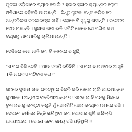
ଗୁଟକା ଓଡ଼ିଶାରେ ବ୍ୟାନ ବୋଲି ? ହଜାର ହଜାର କ୍ୟାନ୍ସର ରୋଗୀ
ଓଡ଼ିଶାରେ ବଢିବଢି ଯାଉଛନ୍ତି । କିନ୍ତୁ ଗୁଟକା ବନ୍ଦ କରିବାରେ
ଆନ୍ତରିକତା ସରକାରଙ୍କ ନାହିଁ । ଲୋକେ ବି ସୁଧୁରୁ ନାହାନ୍ତି । ସଚେତନ
ହେଉ ନାହାନ୍ତି । ସୁଜାତା ନାନୀ ଭଳି ଏମିତି କେତେ ଯେ ମଣିଷ କମ
ବୟସରୁ ଆରପାରିକୁ ଚାଲିଯାଉଛନ୍ତି ।
ସେଦିନର କଥା ଆଜି ମୋ ବି କାନରେ ବାଜୁଛି,
“ଏ ଘର ବିକି ଦେବି । ଆଉ ଏଇଠି ରହିବିନି । ଏ ନାଗ ବାରମ୍ବାର ଆସୁଛି
। କି ଅଘଟଣ ଘଟିବନା କଣ !”
ସତରେ ସୁଜାତା ନାନୀ ଘରଦ୍ୱାର ବିକ୍ରି କରି ହେଲେ ଚାଲି ଯାଇଥାନ୍ତେ
କୁଆଡ଼େ । ଅନ୍ତତଃ ବଞ୍ଚିଥାଆନ୍ତେ ତ ! ଏତକ ଭାବି ମନକୁ ମିଛରେ
ବୁଝାଇବାକୁ ଚେଷ୍ଟା କରୁଛି ମୁଁ ସେଇମିତି ସେଇ ଚେୟାର ଉପରେ ବସି ।
ସେପଟେ ବର୍ଷାରେ ତିନ୍ତି ସାରିଥିବା ମୋ ପୋଷାକ ଶୁଖି ସାରିଲାଣି
ଆପେଆପେ । ବୋଧେ ଢେର ସମୟ ବସି ପଡ଼ିଥିଲି !!!