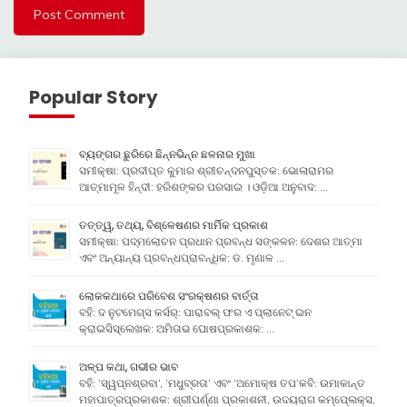
Popular Story
ବ୍ୟଙ୍ଗର ଛୁରିରେ ଛିନ୍ନଭିନ୍ନ ଛଳନାର ମୁଖା
ସମୀକ୍ଷା: ପ୍ରଦୀପ୍ତ କୁମାର ଶ୍ରୀଚନ୍ଦନପୁସ୍ତକ: ଭୋଳାରାମର
ଆତ୍ମାମୂଳ ହିନ୍ଦୀ: ହରିଶଙ୍କର ପରସାଇ । ଓଡ଼ିଆ ଅନୁବାଦ: …
ତତ୍ତ୍ୱ, ତଥ୍ୟ, ବିଶ୍ଳେଷଣର ମାର୍ମିକ ପ୍ରକାଶ
ସମୀକ୍ଷା: ପଦ୍ମଲୋଚନ ପ୍ରଧାନ ପ୍ରବନ୍ଧ ସଙ୍କଳନ: ଦେଶର ଆତ୍ମା
ଏବଂ ଅନ୍ୟାନ୍ୟ ପ୍ରବନ୍ଧପ୍ରାବନ୍ଧିକ: ଡ. ମୃଣାଳ …
ଲୋକକଥାରେ ପରିବେଶ ସଂରକ୍ଷଣର ବାର୍ତ୍ତା
ବହି: ଦ ନୁଟମେଗ୍ସ କର୍ସର୍: ପାରାବଲ୍ ଫର ଏ ପ୍ଲାନେଟ୍ ଇନ
କ୍ରାଇସିସ୍ଲେଖକ: ଅମିତାଭ ଘୋଷପ୍ରକାଶକ: …
ଅଳ୍ପ କଥା, ଗଭୀର ଭାବ
ବହି: ‘ସ୍ୱପ୍ନଶ୍ରବା’, ‘ମଧୁବ୍ରତା’ ଏବଂ ‘ଅମୋକ୍ଷ ତପ’କବି: ଉମାକାନ୍ତ
ମହାପାତ୍ରପ୍ରକାଶକ: ଶ୍ରୀପର୍ଣ୍ଣା ପ୍ରକାଶନୀ, ଉଦୟରାଗ କମ୍ପେ୍ଲକ୍ସ,