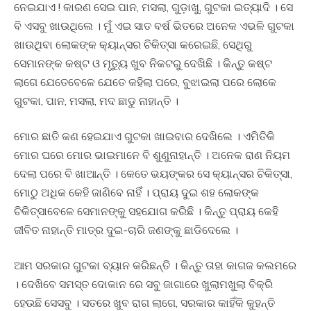
ନେଇଯାଏ ! କାରଣ ସେଇ ପାନ, ମସଲା, ଗୁଡ଼ାଖୁ, ଗୁଟକା ଇତ୍ୟାଦି । ସେ
ବି ଏସବୁ ଖାଉଥିଲେ । ମୁଁ ଏଇ ସାତ ବର୍ଷ ଭିତରେ ଅନେକ ଏଭଳି ଗୁଟକା
ଖାଉଥିବା ଲୋକଙ୍କ କ୍ୟାନ୍ସର ଚିକିତ୍ସା କରେଇଛି, ସେଥିରୁ
ସେମାନଙ୍କ କଷ୍ଟ ଓ ମୃତ୍ୟୁ ଖୁବ ନିକଟରୁ ଦେଖିଛି । କିନ୍ତୁ କଷ୍ଟ
ଲାଗେ ଯେତେବେଳେ ଯେତେ କହିଲା ପରେ, ବୁଝାଇଲା ପରେ ଲୋକେ
ଗୁଟକା, ପାନ, ମସଲା, ମଦ ଛାଡୁ ନାହାନ୍ତି ।
ମୋର ଛାତି କଣ ହେଇଯାଏ ଗୁଟକା ଖାଇବାର ଦେଖିଲେ । ଏମିତିକି
ମୋର ଘରେ ମୋର ଭାଇମାନେ ବି ଶୁଣୁନାହାନ୍ତି । ଅନେକ ରାଣ ନିୟମ
ଦେଲା ପରେ ବି ଖାଆନ୍ତି । କେତେ ଭୟଙ୍କର ସେ କ୍ୟାନ୍ସର ଚିକିତ୍ସା,
ମୋଠୁ ଅଧିକ କେହି ଜାଣିବେ ନାହିଁ । ପ୍ରାୟ ଦୁଇ ଶହ ଲୋକଙ୍କ
ଚିକିତ୍ସାବେଳେ ସେମାନଙ୍କୁ ସହଯୋଗ କରିଛି । କିନ୍ତୁ ପ୍ରାୟ କେହି
ଜୀବିତ ନାହାନ୍ତି ମାତ୍ର ଦୁଇ-ଚାରି ଜଣଙ୍କୁ ଛାଡିଦେଲେ ।
ଆମ ସରକାର ଗୁଟକା ବ୍ୟାନ କରିଛନ୍ତି । କିନ୍ତୁ ତାହା କାଗଜ କଲମରେ
। ଦେଖିବେ ସମସ୍ତ ଦୋକାନ ରେ ସବୁ ଜାଗାରେ ଖୁଲାମଖୁଲା ବିକ୍ରି
ହେଉଛି ସେସବୁ । ସତରେ ଖୁବ ରାଗ ଲାଗେ, ସରକାର କାହିଁକି କୁହନ୍ତି