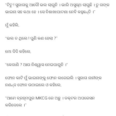
“ଟିଟୁ ! ସୁଜାତାକୁ ଆଦୌ ଭଲ ଲାଗୁନି । ଭାରି ଅସୁସ୍ଥ ଲାଗୁଛି । ତୁ ତାଙ୍କ
ଭାଇନା ସହ କଥା ହେ । ସେ ବିଶାଖାପାଟଣା ନେବି କହୁଛନ୍ତି ।”
ମୁଁ କହିଲି,
“ଭଲ ତ ଥିଲେ ! ପୁଣି କଣ ହେଲା ?”
ମୋ ଦିଦି କହିଲେ,
“କେଜାଣି ? ଆଉ ନିଶ୍ୱାସ ନେଇପାରୁନି ।“
ଫୋନ କାଟି ମୁଁ ଭାଇନାଙ୍କୁ ଫୋନ ଲଗେଇଲି । ସୁଜାତା ନାନୀଙ୍କ
ନଣନ୍ଦ ଫୋନ ଉଠାଇଲେ ଓ କହିଲେ,
“ଆମେ ବ୍ରହ୍ମପୁର MKCG ରେ ଅଛୁ । ଡକ୍ଟର ଅପରେସନ
କରିଦେଲେ ।”