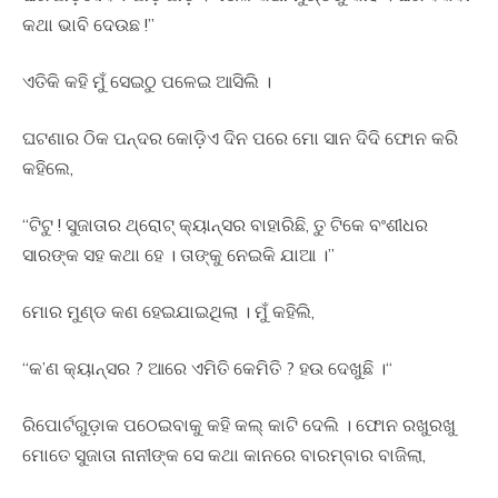
କଥା ଭାବି ଦେଉଛ !”
ଏତିକି କହି ମୁଁ ସେଇଠୁ ପଳେଇ ଆସିଲି ।
ଘଟଣାର ଠିକ ପନ୍ଦର କୋଡ଼ିଏ ଦିନ ପରେ ମୋ ସାନ ଦିଦି ଫୋନ କରି
କହିଲେ,
“ଟିଟୁ ! ସୁଜାତାର ଥ୍ରୋଟ୍ କ୍ୟାନ୍ସର ବାହାରିଛି, ତୁ ଟିକେ ବଂଶୀଧର
ସାରଙ୍କ ସହ କଥା ହେ । ତାଙ୍କୁ ନେଇକି ଯାଆ ।”
ମୋର ମୁଣ୍ଡ କଣ ହେଇଯାଇଥିଲା । ମୁଁ କହିଲି,
“କ’ଣ କ୍ୟାନ୍ସର ? ଆରେ ଏମିତି କେମିତି ? ହଉ ଦେଖୁଛି ।“
ରିପୋର୍ଟଗୁଡ଼ାକ ପଠେଇବାକୁ କହି କଲ୍ କାଟି ଦେଲି । ଫୋନ ରଖୁରଖୁ
ମୋତେ ସୁଜାତା ନାନୀଙ୍କ ସେ କଥା କାନରେ ବାରମ୍ବାର ବାଜିଲା,