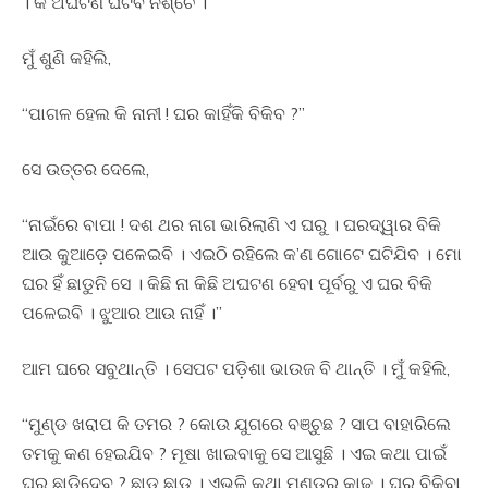
। କି ଅଘଟଣ ଘଟିବ ନିଶ୍ଚେ ।”
ମୁଁ ଶୁଣି କହିଲି,
“ପାଗଳ ହେଲ କି ନାନୀ ! ଘର କାହିଁକି ବିକିବ ?”
ସେ ଉତ୍ତର ଦେଲେ,
“ନାଇଁରେ ବାପା ! ଦଶ ଥର ନାଗ ଭାରିଲାଣି ଏ ଘରୁ । ଘରଦ୍ୱାର ବିକି
ଆଉ କୁଆଡ଼େ ପଳେଇବି । ଏଇଠି ରହିଲେ କ’ଣ ଗୋଟେ ଘଟିଯିବ । ମୋ
ଘର ହିଁ ଛାଡୁନି ସେ । କିଛି ନା କିଛି ଅଘଟଣ ହେବା ପୂର୍ବରୁ ଏ ଘର ବିକି
ପଳେଇବି । ଝୁଆର ଆଉ ନାହିଁ ।”
ଆମ ଘରେ ସବୁଥାନ୍ତି । ସେପଟ ପଡ଼ିଶା ଭାଉଜ ବି ଥାନ୍ତି । ମୁଁ କହିଲି,
“ମୁଣ୍ଡ ଖରାପ କି ତମର ? କୋଉ ଯୁଗରେ ବଞ୍ଚୁଛ ? ସାପ ବାହାରିଲେ
ତମକୁ କଣ ହେଇଯିବ ? ମୂଷା ଖାଇବାକୁ ସେ ଆସୁଛି । ଏଇ କଥା ପାଇଁ
ଘର ଛାଡ଼ିଦେବ ? ଛାଡ଼ ଛାଡ଼ । ଏଭଳି କଥା ମୁଣ୍ଡରୁ କାଢ । ଘର ବିକିବା