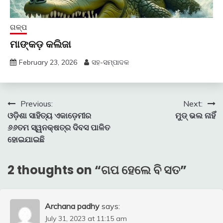
ଗଳ୍ପ
ମାଙ୍କଡ଼ କଲିଜା
February 23, 2026
ସହ-ସମ୍ପାଦକ
Post
Previous:
Next:
ଓଡ଼ିଶା ସାହିତ୍ୟ ଏକାଡ଼େମୀର
ମୁଡ୍ ଭଲ ନାହିଁ
navigation
୬୬ତମ ସ୍ୱନକ୍ଷତ୍ର ଦିବସ ପାଳିତ
ହୋଇଯାଇଛି
2 thoughts on “
ଗପ ହେଲେ ବି ସତ
”
Archana padhy
says:
July 31, 2023 at 11:15 am