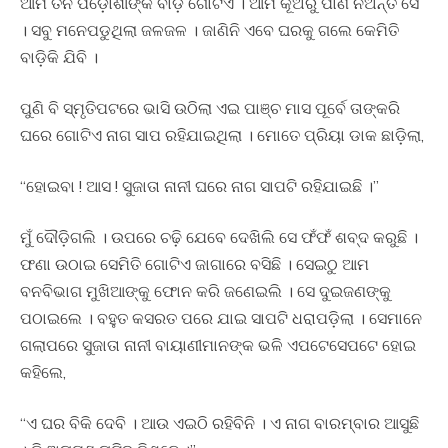
ଆମ ତିନି ପଡ଼ୋଶୀଙ୍କ ବାଡ଼ି ଗୋଟିଏ । ଆମ କୂଅରୁ ପାଣି ନିଅନ୍ତି ସେ
। ସବୁ ମନେପଡୁଥିଲା ଜଳଜଳ । ଜାଣିନି ଏବେ ଘରକୁ ଗଲେ କେମିତି
ବାଡ଼ିକି ଯିବି ।
ପୁଣି ବି ସ୍ମୃତିପଟରେ ଭାସି ଉଠିଲା ଏଇ ପାଞ୍ଚ ମାସ ପୂର୍ବେ ତାଙ୍କରି
ଘରେ ଗୋଟିଏ ନାଗ ସାପ ରହିଯାଇଥିଲା । ମୋତେ ପ୍ରିୟା ଡାକ ଛାଡ଼ିଲା,
“ହୋଇବା ! ଆସ ! ସୁଜାତା ନାନୀ ଘରେ ନାଗ ସାପଟି ରହିଯାଇଛି ।”
ମୁଁ ଦୌଡ଼ିଗଲି । ଉପରେ ଚଢ଼ି ଯେବେ ଦେଖିଲି ସେ ଫଁଫଁ ଶବ୍ଦ କରୁଛି ।
ଫଣା ଉଠାଇ ସେମିତି ଗୋଟିଏ ଜାଗାରେ ବସିଛି । ସେଇଠୁ ଆମ
ବନବିଭାଗ ମୁଖିଆଙ୍କୁ ଫୋନ କରି ଜଣେଇଲି । ସେ ଦୁଇଜଣଙ୍କୁ
ପଠାଇଲେ । ବହୁତ କସରତ ପରେ ଯାଇ ସାପଟି ଧରାପଡ଼ିଲା । ସେମାନେ
ଗଲାପରେ ସୁଜାତା ନାନୀ ବାୟାଣୀମାନଙ୍କ ଭଳି ଏପଟେସେପଟେ ହୋଇ
କହିଲେ,
“ଏ ଘର ବିକି ଦେବି । ଆଉ ଏଇଠି ରହିବିନି । ଏ ନାଗ ବାରମ୍ବାର ଆସୁଛି