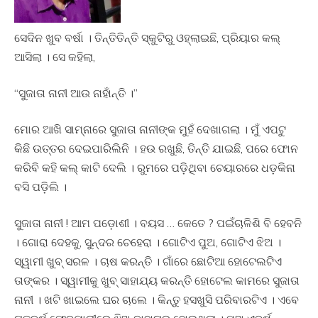
ସେଦିନ ଖୁବ ବର୍ଷା । ତିନ୍ତିତିନ୍ତି ସ୍କୁଟିରୁ ଓହ୍ଲାଇଛି, ପ୍ରିୟାର କଲ୍‌
ଆସିଲା । ସେ କହିଲା,
“ସୁଜାତା ନାନୀ ଆଉ ନାହାଁନ୍ତି ।”
ମୋର ଆଖି ସାମ୍ନାରେ ସୁଜାତା ନାନୀଙ୍କ ମୁହଁ ଦେଖାଗଲା । ମୁଁ ଏପଟୁ
କିଛି ଉତ୍ତର ଦେଇପାରିଲିନି । ହଉ ରଖୁଛି, ତିନ୍ତି ଯାଇଛି, ପରେ ଫୋନ
କରିବି କହି କଲ୍‌ କାଟି ଦେଲି । ରୁମରେ ପଡ଼ିଥିବା ଚେୟାରରେ ଧଡ଼କିନା
ବସି ପଡ଼ିଲି ।
ସୁଜାତା ନାନୀ ! ଆମ ପଡ଼ୋଶୀ । ବୟସ … କେତେ ? ପଇଁଚାଳିଶି ବି ହେବନି
। ଗୋରା ଦେହକୁ, ସୁନ୍ଦର ଚେହେରା । ଗୋଟିଏ ପୁଅ, ଗୋଟିଏ ଝିଅ ।
ସ୍ୱାମୀ ଖୁବ୍ ସରଳ । ଚାଷ କରନ୍ତି । ଗାଁରେ ଛୋଟିଆ ହୋଟେଲଟିଏ
ତାଙ୍କର । ସ୍ୱାମୀକୁ ଖୁବ୍ ସାହାଯ୍ୟ କରନ୍ତି ହୋଟେଲ କାମରେ ସୁଜାତା
ନାନୀ । ଖଟି ଖାଇଲେ ଘର ଚାଲେ । କିନ୍ତୁ ହସଖୁସି ପରିବାରଟିଏ । ଏବେ