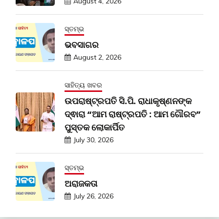
August 4, 2026
ସ୍ତମ୍ଭ
ଭବସାଗର
August 2, 2026
ସାହିତ୍ୟ ଖବର
ଉପରାଷ୍ଟ୍ରପତି ସି.ପି. ରାଧାକୃଷ୍ଣନଙ୍କ
ଦ୍ଵାରା “ଆମ ରାଷ୍ଟ୍ରପତି : ଆମ ଗୌରବ”
ପୁସ୍ତକ ଲୋକାର୍ପିତ
July 30, 2026
ସ୍ତମ୍ଭ
ଅରାଜକତା
July 26, 2026