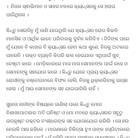
। ନିଜର ସ୍ଵାଭିମାନ ଓ ସାହସ ବଳରେ କ୍ୟାନ୍ସରକୁ ସେ ହରାଇ
ପାରିଥିଲେ ।
କିନ୍ତୁ ସେଇଦିନୁ ମୁଁ ଜାଣି ଯାଇଥିଲି ଯେ କ୍ୟାନ୍ସର ରୋଗ କିଭଳି
ମାନସିକ ଓ ଆର୍ଥିକ ଭାବେ ପରିବାରକୁ ଦୁର୍ବଳ କରିଦିଏ । ଦିଦିଙ୍କ ପରେ
ମୁଁ ଯେବେ ବି କାହାର ବି କ୍ୟାନ୍ସର ହେବା କଥା ଶୁଣେ, ନିଜକୁ ଅଟକାଇ
ପାରେନି । ଉକ୍ତ ବ୍ୟକ୍ତି କିପରି ଭଲ ହେଇଯାଉ ଏଥିପାଇଁ ଖୁବ୍
ଚେଷ୍ଟା କରେ । ମେଡ଼ିକାଲରେ ମାସ ମାସ ସେମାନଙ୍କ ପାଇଁ ରହେ ଓ
ସେମାନଙ୍କୁ ସହଯୋଗ କରେ । କିନ୍ତୁ ଯେବେ ପ୍ରାୟ କ୍ୟାନ୍ସର
ରୋଗୀଙ୍କୁ ବଞ୍ଚେଇବାରେ ବିଫଳ ହେଲି, ନିଜକୁ ଧିକ୍କାରିବାକୁ ଇଚ୍ଛା
ହେଲା । ମୁଁ ଆଉ ସେମାନଙ୍କ ସହ ଯାଇପାରିଲି ନାହିଁ ।
ସୁଜାତା ନାନୀଙ୍କ ବିଷୟରେ ଜାଣିଲା ପରେ କିନ୍ତୁ ମୋର
ବିଶାଖାପାଟଣାର ଅତି ଘନିଷ୍ଟ ଓ ମୋ ମତରେ କ୍ୟାନ୍ସରର ସବୁଠୁ
ଉତ୍କୃଷ୍ଟ ଡକ୍ଟର ବଂଶୀଧରଙ୍କ ସହ ଯୋଗାଯୋଗ କରିଲି । ସେ ହଉ
ନେଇକି ଆସ କହିଲେ । ମାଗଣାରେ ଚିକିତ୍ସା ହୁଏ ତାଙ୍କ ହସ୍ପିଟାଲରେ
ଗରିବମାନଙ୍କ ପାଇଁ । ମୁଁ କହିଲି ସୁଜାତା ନାନୀଙ୍କ ସ୍ୱାମୀଙ୍କୁ । କିନ୍ତୁ