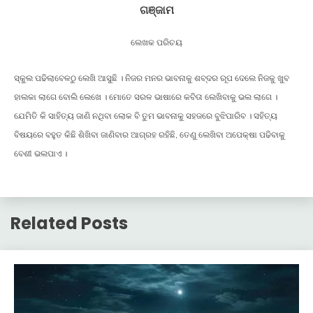
ଗଞ୍ଜାମ
ଲେଖକ ପରିଚୟ
ସ୍କୁଲ ପଢିଲାବେଳଠୁ ଲେଖି ଆସୁଛି । ନିଜର ମନର ଭାବନାକୁ ଶବ୍ଦର ରୂପ ଦେଲେ ନିଜକୁ ଖୁବ
ହାଲକା ଲାଗେ ବୋଲି ଲେଖେ । ମୋତେ ସରଳ ଭାଷାରେ କବିତା ଲେଖିବାକୁ ଭଲ ଲାଗେ ।
ଯେମିତି କି ସାହିତ୍ୟ ଜାଣି ନଥିବା ଲୋକ ବି ତୁମ ଭାବନାକୁ ସହଜରେ ବୁଝିପାରିବ । ସହିତ୍ୟ
ବିଷୟରେ ବହୁତ କିଛି ଶିଖିବା ଜାଣିବାର ଆଗ୍ରହ ରହିଛି, ତେଣୁ ଲେଖିବା ଅପେକ୍ଷା ପଢିବାକୁ
ବେଶୀ ଭଲପାଏ ।
Related Posts