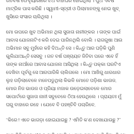
ଗତବର୍ଷ ଫେବୃୟାରୀରେ ଝିଅ ବାହାଘର ହୋଇଥିଲା । ପୁଅ ଏବର୍ଷ
ମାଟ୍ରିକ ପାସ କରିଛି । ସ୍ୱାମୀ-ସ୍ତ୍ରୀ ଓ ପିଲାମାନଙ୍କୁ ନେଇ ଖୁବ୍
ଖୁସିରେ ସଂସାର ଚାଲିଥିଲା ।
ମୋ ଉପରେ ଖୁବ ଅଭିମାନ ଥିଲା ସୁଜାତା ନାନୀଙ୍କର । ତାଙ୍କ ପାଇଁ
ଆବାସ ଯୋଜନାଟିଏ କରି ଦେଇ ପାରିନଥିଲି ବୋଲି । ରାଗରୁଷା ଆଉ
ଅଭିମାନ ସବୁ ମୁହଁରେ କହି ଦିଅନ୍ତି ସେ । କିନ୍ତୁ ଆର ଘଡ଼ିକି ପୁଣି
ଭୁଲିଯାଆନ୍ତି ସେସବୁ । ଗତ ବର୍ଷ ପଞ୍ଚାୟତ ଜିତିବା ପରେ ଏବେ ହିଁ
ତାଙ୍କ ନାଆଁରେ ଆବାସ ଯୋଜନା ଆସିଥିଲା । କିନ୍ତୁ ପକ୍କା ଘରଟିଏ
ଦେଖିବା ପୂର୍ବରୁ ସେ ଆରପାରିକି ଚାଲିଗଲେ । ମୋ ଆଖିରୁ ଧାରଧାର
ଲୁହ ଗଡ଼ିଲାବେଳେ ମନେପଡୁଥିଲା କିଭଳି ମୋତେ ପଡ଼ିଶା ଭାଉଜ,
ମୋର ନିଜ ଭାଉଜ ଓ ପ୍ରିୟା ମଜାକ ଉଡ଼େଇଲାବେଳେ ମୋର
ସପୋର୍ଟରେ ସୁଜାତା ନାନୀ ସବୁବେଳେ ଠିଆ ହେଉଥିଲେ । ପ୍ରାୟତଃ ମୁଁ
ଘରୁ ବାହାରେ ରହେ । ଯେବେ ବି ପହଞ୍ଚିବି ପଚାରିବେ,
“କିରେ ! ଏତେ ଭାଗଡ଼ା ହୋଇଯାଇଛୁ ? ଏମିତି କ’ଣ ଦେଖାଯାଉଛୁ ?”