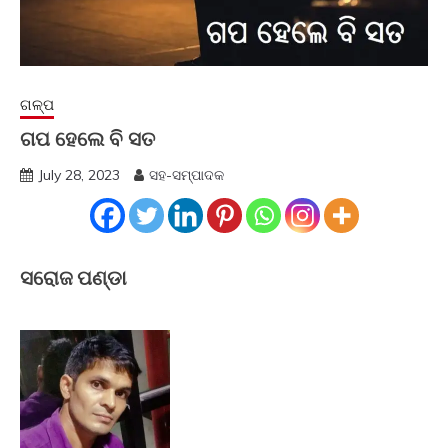
ଗଳ୍ପ
ଗପ ହେଲେ ବି ସତ
July 28, 2023
ସହ-ସମ୍ପାଦକ
ସରୋଜ ପଣ୍ଡା