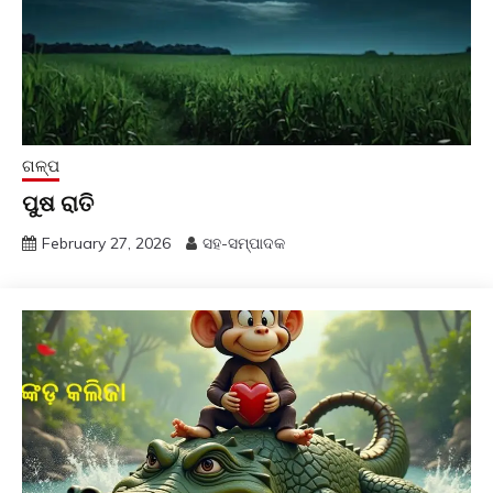
ଗଳ୍ପ
ପୁଷ ରାତି
February 27, 2026
ସହ-ସମ୍ପାଦକ