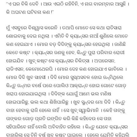
“ଏ ଘର ବିକି ଦେବି । ଆଉ ଏଇଠି ରହିବିନି, ଏ ନାଗ ବାରମ୍ବାର ଆସୁଛି ।
କି ଅଘଟଣ ଘଟିବନା କଣ !”
ମୁଁ ଏସବୁରେ ବିଶ୍ୱାସ କରେନି । ତଥାପି ମୋତେ ସେ କଥା ରାତିସାରା
ଶୋଇବାକୁ ଦେଇ ନଥିଲା । ଏମିତି ବି କ୍ୟାନ୍ସର ନାଆଁ ଶୁଣିଲେ ମୋତେ
କଣ ହେଇଯାଏ । ମୋର ବଡ଼ ଦିଦିଙ୍କୁ କ୍ୟାନ୍ସର ହେଇଥିଲା । ଜାଣିଛି
କେତେ କଷ୍ଟ । କ୍ୟାନ୍ସର ଜଣକୁ ହେବ, କିନ୍ତୁ ପୁରା ପରିବାର ରୋଗୀ
ହୋଇଯିବ । ଖୁବ୍ କଷ୍ଟ ସେ କ୍ୟାନ୍ସର ଚିକିତ୍ସା । ଅପରେସନ,
ରାଡିଏସନ, କେମୋଥେରପି । ମୋର ଦେହ କଣ ହୋଇଯାଏ ଭାବିଲେ ।
ମୋର ଦିଦି ଖୁବ ସାହସୀ । ଦିଦି ମୋର ସୁସ୍ଥସବଳ ହୋଇ ଜନ୍ମିଥିଲେ
କିନ୍ତୁ ଜନ୍ମର ବର୍ଷେ ପରେ ପୋଲିଓ ଆକ୍ରାନ୍ତ ହୋଇ ଗୋଟେ ଗୋଡ଼
ଖରାପ ହୋଇଯାଇଥିଲା । ଦିଦିଙ୍କ ଯୋଗୁଁ ଆମେ ଭଲ ମଣିଷ
ହୋଇପାରିଛୁ, ଭଲ କଥା ଶିଖିପାରିଛୁ । ଖୁବ ସୁନ୍ଦର ମୋ ଦିଦି । କିନ୍ତୁ
ବାହା ହେବାକୁ ରାଜି ହେଲେ ନାହିଁ । ସେ ଖୁବ୍ ସ୍ୱାଭିମାନି । କେହି ତାଙ୍କୁ
ତାଙ୍କର ଗୋଡ଼ ପ୍ରତି ଇଙ୍ଗିତ କରି କିଛି କହିଦେଉ ସେ ତାହା
ସହିପାରିବେ ନାହିଁ ବୋଲି ଅବିବାହିତ ରହିଲେ । କିନ୍ତୁ ଯେବେ କ୍ୟାନ୍ସର
ବାହାରିଲା ସେ ତିନି ବର୍ଷ ଖୁବ୍ କଷ୍ଟ ପାଇଲେ । ହେଲେ ଯେମିତି କହିଥିଲି