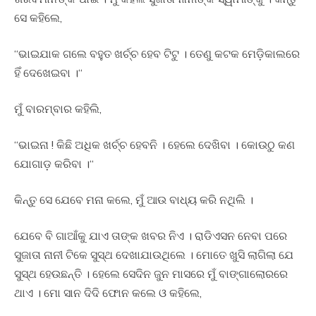
ସେ କହିଲେ,
“ଭାଇଯାକ ଗଲେ ବହୁତ ଖର୍ଚ୍ଚ ହେବ ଟିଟୁ । ତେଣୁ କଟକ ମେଡ଼ିକାଲରେ
ହିଁ ଦେଖେଇବା ।“
ମୁଁ ବାରମ୍ବାର କହିଲି,
“ଭାଇନା ! କିଛି ଅଧିକ ଖର୍ଚ୍ଚ ହେବନି । ହେଲେ ଦେଖିବା । କୋଉଠୁ କଣ
ଯୋଗାଡ଼ କରିବା ।“
କିନ୍ତୁ ସେ ଯେବେ ମନା କଲେ, ମୁଁ ଆଉ ବାଧ୍ୟ କରି ନଥିଲି ।
ଯେବେ ବି ଗାଆଁକୁ ଯାଏ ତାଙ୍କ ଖବର ନିଏ । ରାଡିଏସନ ନେବା ପରେ
ସୁଜାତା ନାନୀ ଟିକେ ସୁସ୍ଥ ଦେଖାଯାଉଥିଲେ । ମୋତେ ଖୁସି ଲାଗିଲା ଯେ
ସୁସ୍ଥ ହେଉଛନ୍ତି । ହେଲେ ସେଦିନ ଜୁନ ମାସରେ ମୁଁ ବାଙ୍ଗାଲୋରରେ
ଥାଏ । ମୋ ସାନ ଦିଦି ଫୋନ କଲେ ଓ କହିଲେ,