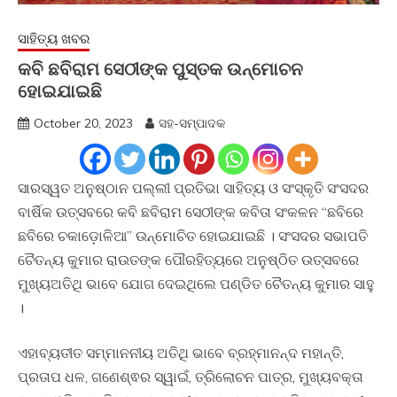
ସାହିତ୍ୟ ଖବର
କବି ଛବିରାମ ସେଠୀଙ୍କ ପୁସ୍ତକ ଉନ୍ମୋଚନ
ହୋଇଯାଇଛି
October 20, 2023
ସହ-ସମ୍ପାଦକ
ସାରସ୍ୱତ ଅନୁଷ୍ଠାନ ପଲ୍ଲୀ ପ୍ରତିଭା ସାହିତ୍ୟ ଓ ସଂସ୍କୃତି ସଂସଦର
ବାର୍ଷିକ ଉତ୍ସବରେ କବି ଛବିରାମ ସେଠୀଙ୍କ କବିତା ସଂକଳନ “ଛବିରେ
ଛବିରେ ଚକାଡ଼ୋଳିଆ” ଉନ୍ମୋଚିତ ହୋଇଯାଇଛି । ସଂସଦର ସଭାପତି
ଚୈତନ୍ୟ କୁମାର ରାଉତଙ୍କ ପୌରହିତ୍ୟରେ ଅନୁଷ୍ଠିତ ଉତ୍ସବରେ
ମୁଖ୍ୟଅତିଥି ଭାବେ ଯୋଗ ଦେଇଥିଲେ ପଣ୍ଡିତ ଚୈତନ୍ୟ କୁମାର ସାହୁ
।
ଏହାବ୍ୟତୀତ ସମ୍ମାନନୀୟ ଅତିଥି ଭାବେ ବ୍ରହ୍ମାନନ୍ଦ ମହାନ୍ତି,
ପ୍ରତାପ ଧଳ, ଗଣେଶ୍ଵର ସ୍ୱାଇଁ, ତ୍ରିଲୋଚନ ପାତ୍ର, ମୁଖ୍ୟବକ୍ତା