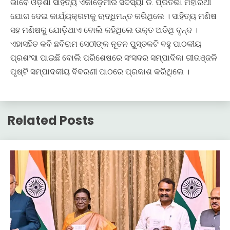
ଭାବେ ଓଡ଼ିଶା ସାହିତ୍ୟ ଏକାଡ଼େମୀର ସଦସ୍ୟା ଡ. ପ୍ରତିଭା ମହାରଥୀ
ଯୋଗ ଦେଇ କାର୍ଯ୍ୟକ୍ରମକୁ ଋଦ୍ଧିମନ୍ତ କରିଥିଲେ । ସାହିତ୍ୟ ମଣିଷ
ସହ ମଣିଷକୁ ଯୋଡ଼ିଥାଏ ବୋଲି କହିଥିଲେ ଉକ୍ତ ଅତିଥି ବୃନ୍ଦ ।
ଏହାସହିତ କବି ଛବିରାମ ସେଠୀଙ୍କ ନୂତନ ପୁସ୍ତକଟି ବହୁ ପାଠକୀୟ
ପ୍ରଶଂସା ପାଇଛି ବୋଲି ପରିଶେଷରେ ସଂସଦର ସମ୍ପାଦିକା ଗୀତାଞ୍ଜଳି
ପୃଷ୍ଟି ସମ୍ପାଦକୀୟ ବିବରଣୀ ପାଠରେ ପ୍ରକାଶ କରିଥିଲେ ।
Related Posts