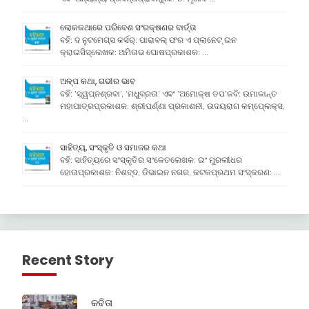
ଲୋକକଥାରେ ପରିବେଶ ସଂରକ୍ଷଣର ବାର୍ତ୍ତା
ବହି: ଦ ନୁଟମେଗ୍ସ କର୍ସର୍: ପାରାବଲ୍ ଫର ଏ ପ୍ଲାନେଟ୍ ଇନ
କ୍ରାଇସିସ୍ଲେଖକ: ଅମିତାଭ ଘୋଷପ୍ରକାଶକ: …
ଅଳ୍ପ କଥା, ଗଭୀର ଭାବ
ବହି: ‘ସ୍ୱପ୍ନଶ୍ରବା’, ‘ମଧୁବ୍ରତା’ ଏବଂ ‘ଅମୋକ୍ଷ ତପ’କବି: ଉମାକାନ୍ତ
ମହାପାତ୍ରପ୍ରକାଶକ: ଶ୍ରୀପର୍ଣ୍ଣା ପ୍ରକାଶନୀ, ଉଦୟରାଗ କମ୍ପେ୍ଲକ୍ସ,
…
ସାହିତ୍ୟ, ସଂସ୍କୃତି ଓ ସମାଜର କଥା
ବହି: ସାହିତ୍ୟରେ ସଂସ୍କୃତିର ସଂକେତଲେଖକ: ଇଂ ମୁରଲୀଧର
ହୋତାପ୍ରକାଶକ: ନିଶବ୍ଦ, ଡିଭାଇନ ନଗର, କଟକପ୍ରଥମ ସଂସ୍କରଣ: …
Recent Story
କବିତା