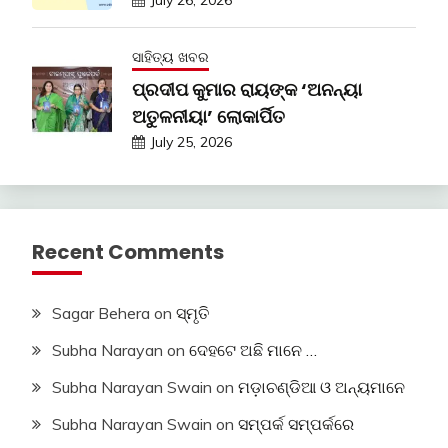
July 26, 2026
ସାହିତ୍ୟ ଖବର
ପ୍ରଦୀପ କୁମାର ରାୟଙ୍କ ‘ଅନନ୍ୟା
ଅତୁଳନୀୟା’ ଲୋକାର୍ପିତ
July 25, 2026
Recent Comments
Sagar Behera
on
ସ୍ମୃତି
Subha Narayan
on
ଦେହଟେ ଅଛି ମାନେ …
Subha Narayan Swain
on
ମଡ଼ାଚଣ୍ଡିଆ ଓ ଅନ୍ୟମାନେ
Subha Narayan Swain
on
ସମ୍ପର୍କ ସମ୍ପର୍କରେ