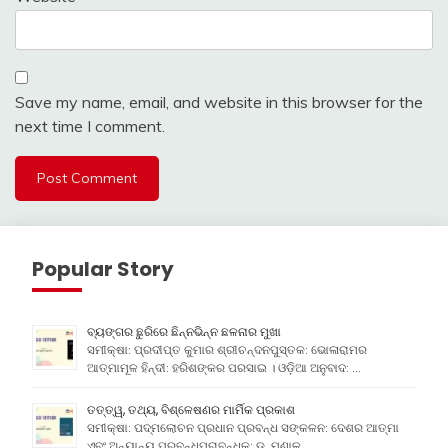
Save my name, email, and website in this browser for the
next time I comment.
Popular Story
ବ୍ୟଙ୍ଗର ଛୁରିରେ ଛିନ୍ନଭିନ୍ନ ଛଳନାର ମୁଖା
ସମୀକ୍ଷା: ପ୍ରଦୀପ୍ତ କୁମାର ଶ୍ରୀଚନ୍ଦନପୁସ୍ତକ: ଭୋଳାରାମର
ଆତ୍ମାମୂଳ ହିନ୍ଦୀ: ହରିଶଙ୍କର ପରସାଇ । ଓଡ଼ିଆ ଅନୁବାଦ: …
ତତ୍ତ୍ୱ, ତଥ୍ୟ, ବିଶ୍ଳେଷଣର ମାର୍ମିକ ପ୍ରକାଶ
ସମୀକ୍ଷା: ପଦ୍ମଲୋଚନ ପ୍ରଧାନ ପ୍ରବନ୍ଧ ସଙ୍କଳନ: ଦେଶର ଆତ୍ମା
ଏବଂ ଅନ୍ୟାନ୍ୟ ପ୍ରବନ୍ଧପ୍ରାବନ୍ଧିକ: ଡ. ମୃଣାଳ …