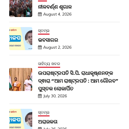
ନୀଳବର୍ଣ୍ଣ ଶୃଗାଳ
August 4, 2026
ସ୍ତମ୍ଭ
ଭବସାଗର
August 2, 2026
ସାହିତ୍ୟ ଖବର
ଉପରାଷ୍ଟ୍ରପତି ସି.ପି. ରାଧାକୃଷ୍ଣନଙ୍କ
ଦ୍ଵାରା “ଆମ ରାଷ୍ଟ୍ରପତି : ଆମ ଗୌରବ”
ପୁସ୍ତକ ଲୋକାର୍ପିତ
July 30, 2026
ସ୍ତମ୍ଭ
ଅରାଜକତା