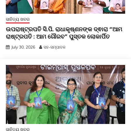
ସାହିତ୍ୟ ଖବର
ଉପରାଷ୍ଟ୍ରପତି ସି.ପି. ରାଧାକୃଷ୍ଣନଙ୍କ ଦ୍ଵାରା “ଆମ
ରାଷ୍ଟ୍ରପତି : ଆମ ଗୌରବ” ପୁସ୍ତକ ଲୋକାର୍ପିତ
July 30, 2026
ସହ-ସମ୍ପାଦକ
ସାହିତ୍ୟ ଖବର