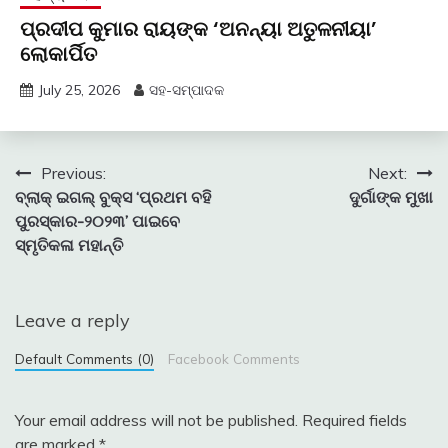
ପ୍ରଦୀପ କୁମାର ରାୟଙ୍କ ‘ଅନନ୍ୟା ଅତୁଳନୀୟା’
ଲୋକାର୍ପିତ
July 25, 2026
ସହ-ସମ୍ପାଦକ
Post
Previous:
Next:
ବ୍ଲାକ୍ ଇଗଲ୍ ବୁକ୍ସ ‘ପ୍ରଥମ ବହି
ଦୁର୍ଗାଙ୍କ ମୁଖା
navigation
ପୁରସ୍କାର-୨୦୨୩’ ପାଇବେ
ସ୍ମୃତିକଳା ମହାନ୍ତି
Leave a reply
Default Comments (0)
Facebook Comments
Your email address will not be published.
Required fields
are marked
*