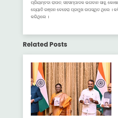
ପ୍ରିୟମ୍ବଦା ରାଉତ, ସହସମ୍ପାଦକ ଭଗବାନ ସାହୁ, କୋଷା
ଜ୍ୟୋତି ରଞ୍ଜନ ବେହେରା ପ୍ରମୁଖ ଉପସ୍ଥିତ ଥିଲେ । 
କରିଥିଲେ ।
Related Posts