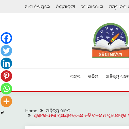
Skip
ଆମ ବିଷୟରେ
ନିୟମାବଳୀ
ଯୋଗାଯୋଗ
ସମ୍ପାଦନା
to
content
ଓଡ଼ିଆ ଇ-ସାହିତ୍ୟକୁ ଆଗକୁ ନେବାକୁ ଏକ ନୂଆ ପ୍ରଚେଷ୍ଠା
ଓଡ଼ିଶା ସାହିତ୍ୟ
ଗଳ୍ପ
କବିତା
ସାହିତ୍ୟ ଖବ
Home
ସାହିତ୍ୟ ଖବର
ପୁସ୍ତକମେଳା ମୁଖ୍ୟମଞ୍ଚରେ କବି ବଳରାମ ପୂଜାରୀଙ୍କ 