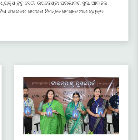
ଧ୍ୟକ୍ଷ ଟୁଟୁ ସେଠୀ, ଉପଦେଷ୍ଟା ପ୍ରଭାକର ସୁନା, ଆବାହକ
କବିତା ସଂକଳନର ସଫଳତା ନିମନ୍ତେ ସମସ୍ତେ ଆଶାବ୍ୟକ୍ତ