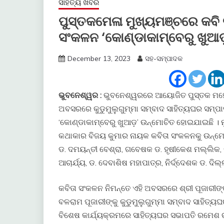
ସାହିତ୍ୟ ଖବର
ପୁସ୍ତକମେଳା ମୁଖ୍ୟମଞ୍ଚରେ କବି 
ସଂକଳନ ‘କୋଣ୍ଡାକାମ୍ବେରୁ ଖୁଆଡ
December 13, 2023
ସହ-ସମ୍ପାଦକ
ଭୁବନେଶ୍ୱର :
ଭୁବନେଶ୍ୱରରେ ଆୟୋଜିତ ପୁସ୍ତକ ମହୋ
ଅବସରରେ କୁଡୁମୁଲୁଗୁମ୍ମା ସମ୍ବାଦ ସାହିତ୍ୟଘର ସମ୍ପ
‘କୋଣ୍ଡାକାମ୍ବେରୁ ଖୁଆଡ଼’ ଉନ୍ମୋଚିତ ହୋଇଯାଇଛି । ମ
କଥାକାର ବିଜୟ କୁମାର ନାୟକ କବିତା ସଂକଳନକୁ ଉନ୍ମୋ
ଡ. ଦମୟନ୍ତୀ ବେଶ୍ରା, ଗବେଷକ ଡ. ହୃଷୀକେଶ ମଲ୍ଲିକ,
ଆଚାର୍ଯ୍ୟ, ଡ. ଦେବାଶିଷ ମହାପାତ୍ର, ନିର୍ଦ୍ଦେଶକ ଡ. ଦ
କବିତା ସଂକଳନ ନିମନ୍ତେ ଏହି ଅବସରରେ ଶ୍ରୀ ପୂଜାରୀଙ୍
ବଳରାମ ପୂଜାରୀଙ୍କୁ କୁଡୁମୁଲୁଗୁମ୍ମା ସମ୍ବାଦ ସାହିତ୍ୟ
ବିଶେଷ କାର୍ଯ୍ୟକ୍ରମରେ ସାହିତ୍ୟଘର ସଭାପତି ରମେଶ ଚ