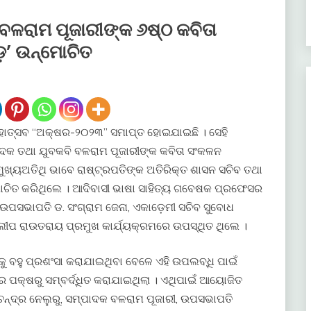
ବଳରାମ ପୂଜାରୀଙ୍କ ୬ଷ୍ଠ କବିତା
଼’ ଉନ୍ମୋଚିତ
ତ୍ସବ “ଅକ୍ଷର-୨୦୨୩” ସମାପ୍ତ ହୋଇଯାଇଛି । ସେହି
ାଦକ ତଥା ଯୁବକବି ବଳରାମ ପୂଜାରୀଙ୍କ କବିତା ସଂକଳନ
ୁଖ୍ୟଅତିଥି ଭାବେ ରାଷ୍ଟ୍ରପତିଙ୍କ ଅତିରିକ୍ତ ଶାସନ ସଚିବ ତଥା
ଚିତ କରିଥିଲେ । ଆଦିବାସୀ ଭାଷା ସାହିତ୍ୟ ଗବେଷକ ପ୍ରଫେସର
 ଉପସଭାପତି ଡ. ସଂଗ୍ରାମ ଜେନା, ଏକାଡ଼େମୀ ସଚିବ ସୁବୋଧ
ିଲ୍ଲୀପ ରାଉତରାୟ ପ୍ରମୁଖ କାର୍ଯ୍ୟକ୍ରମରେ ଉପସ୍ଥିତ ଥିଲେ ।
କୁ ବହୁ ପ୍ରଶଂସା କରାଯାଇଥିବା ବେଳେ ଏହି ଉପଲବ୍ଧି ପାଇଁ
ଘର ପକ୍ଷରୁ ସମ୍ବର୍ଦ୍ଧିତ କରାଯାଇଥିଲା । ଏଥିପାଇଁ ଆୟୋଜିତ
ନ୍ଦ୍ର ନେଲୁରୁ, ସମ୍ପାଦକ ବଳରାମ ପୂଜାରୀ, ଉପସଭାପତି