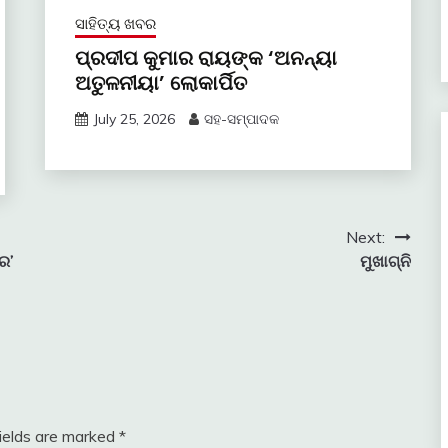
ସାହିତ୍ୟ ଖବର
ପ୍ରଦୀପ କୁମାର ରାୟଙ୍କ ‘ଅନନ୍ୟା
ଅତୁଳନୀୟା’ ଲୋକାର୍ପିତ
July 25, 2026
ସହ-ସମ୍ପାଦକ
Next:
ର’
ମୁଖାଗ୍ନି
fields are marked
*