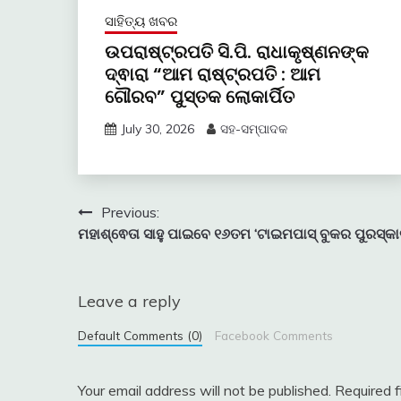
ସାହିତ୍ୟ ଖବର
ଉପରାଷ୍ଟ୍ରପତି ସି.ପି. ରାଧାକୃଷ୍ଣନଙ୍କ
ଦ୍ଵାରା “ଆମ ରାଷ୍ଟ୍ରପତି : ଆମ
ଗୌରବ” ପୁସ୍ତକ ଲୋକାର୍ପିତ
July 30, 2026
ସହ-ସମ୍ପାଦକ
Post
Previous:
ମହାଶ୍ଵେତା ସାହୁ ପାଇବେ ୧୬ତମ ‘ଟାଇମପାସ୍‍ ବୁକର ପୁରସ୍କା
navigation
Leave a reply
Default Comments (0)
Facebook Comments
Your email address will not be published.
Required 