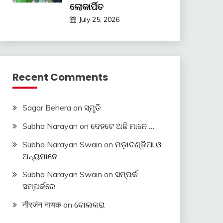
ଲୋକାର୍ପିତ
July 25, 2026
Recent Comments
Sagar Behera
on
ସ୍ମୃତି
Subha Narayan
on
ଦେହଟେ ଅଛି ମାନେ …
Subha Narayan Swain
on
ମଡ଼ାଚଣ୍ଡିଆ ଓ
ଅନ୍ୟମାନେ
Subha Narayan Swain
on
ସମ୍ପର୍କ
ସମ୍ପର୍କରେ
नीरजंन नायक
on
ବୋଲକରା