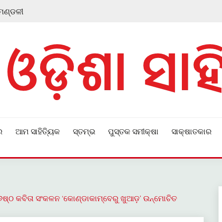
 ମଣ୍ଡଳୀ
ର
ଆମ ସାହିତ୍ୟିକ
ସ୍ତମ୍ଭ
ପୁସ୍ତକ ସମୀକ୍ଷା
ସାକ୍ଷାତକାର
୬ଷ୍ଠ କବିତା ସଂକଳନ ‘କୋଣ୍ଡାକାମ୍ବେରୁ ଖୁଆଡ଼’ ଉନ୍ମୋଚିତ