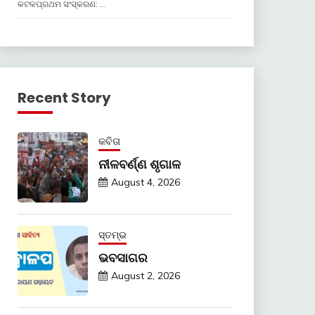
କଟକପ୍ରଥମ ସଂସ୍କରଣ: …
Recent Story
କବିତା
ନୀଳବର୍ଣ୍ଣ ଶୃଗାଳ
August 4, 2026
ସ୍ତମ୍ଭ
ଭବସାଗର
August 2, 2026