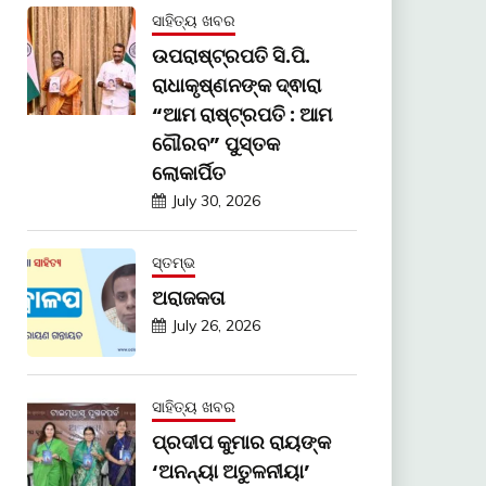
ସାହିତ୍ୟ ଖବର
ଉପରାଷ୍ଟ୍ରପତି ସି.ପି.
ରାଧାକୃଷ୍ଣନଙ୍କ ଦ୍ଵାରା
“ଆମ ରାଷ୍ଟ୍ରପତି : ଆମ
ଗୌରବ” ପୁସ୍ତକ
ଲୋକାର୍ପିତ
July 30, 2026
ସ୍ତମ୍ଭ
ଅରାଜକତା
July 26, 2026
ସାହିତ୍ୟ ଖବର
ପ୍ରଦୀପ କୁମାର ରାୟଙ୍କ
‘ଅନନ୍ୟା ଅତୁଳନୀୟା’