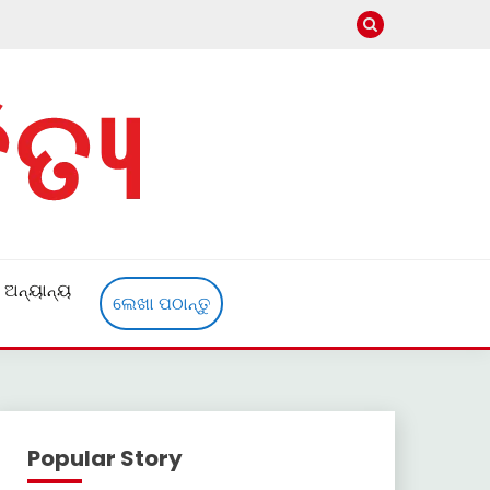
ଅନ୍ୟାନ୍ୟ
ଲେଖା ପଠାନ୍ତୁ
Popular Story