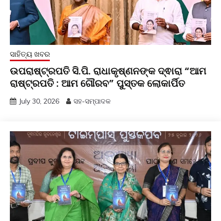
ସାହିତ୍ୟ ଖବର
ଉପରାଷ୍ଟ୍ରପତି ସି.ପି. ରାଧାକୃଷ୍ଣନଙ୍କ ଦ୍ଵାରା “ଆମ
ରାଷ୍ଟ୍ରପତି : ଆମ ଗୌରବ” ପୁସ୍ତକ ଲୋକାର୍ପିତ
July 30, 2026
ସହ-ସମ୍ପାଦକ