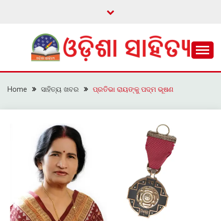
Skip
to
content
ଓଡ଼ିଆ ଇ-ସାହିତ୍ୟକୁ ଆଗକୁ ନେବାକୁ ଏକ ନୂଆ ପ୍ରଚେଷ୍ଠା
ଓଡ଼ିଶା ସାହିତ୍ୟ
Home
ସାହିତ୍ୟ ଖବର
ପ୍ରତିଭା ରାୟଙ୍କୁ ପଦ୍ମ ଭୂଷଣ