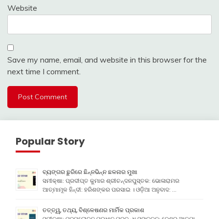
Website
Save my name, email, and website in this browser for the
next time I comment.
Popular Story
ବ୍ୟଙ୍ଗର ଛୁରିରେ ଛିନ୍ନଭିନ୍ନ ଛଳନାର ମୁଖା
ସମୀକ୍ଷା: ପ୍ରଦୀପ୍ତ କୁମାର ଶ୍ରୀଚନ୍ଦନପୁସ୍ତକ: ଭୋଳାରାମର
ଆତ୍ମାମୂଳ ହିନ୍ଦୀ: ହରିଶଙ୍କର ପରସାଇ । ଓଡ଼ିଆ ଅନୁବାଦ: …
ତତ୍ତ୍ୱ, ତଥ୍ୟ, ବିଶ୍ଳେଷଣର ମାର୍ମିକ ପ୍ରକାଶ
ସମୀକ୍ଷା: ପଦ୍ମଲୋଚନ ପ୍ରଧାନ ପ୍ରବନ୍ଧ ସଙ୍କଳନ: ଦେଶର ଆତ୍ମା