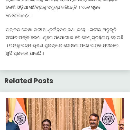
ଲେଖି ଓଡ଼ିଆ ସାହିତ୍ୟକୁ ସମୃଦ୍ଧ କରିଛନ୍ତି । ଏବେ ସୃଜନ
କରିଚାଲିଛନ୍ତି ।
ତାଙ୍କର ଲେଖା ନାରୀ ଅନ୍ତର୍ଜୀବନର କଥା କହେ । ଗଭୀର ଅନୁଭୂତି
ସଂଜାତ ତାଙ୍କ ଲେଖା ଯୁଗୋପଯୋଗୀ ଭାବେ ବେଶ୍ ଗ୍ରହଣୀୟ ହୋଇଛି
। ତାଙ୍କୁ ପଦ୍ମ ଭୂଷଣ ପୁରସ୍କାର ଘୋଷଣା ପରେ ପାଠକ ମହଲରେ
ଖୁସି ପ୍ରକାଶ ପାଇଛି ।
Related Posts