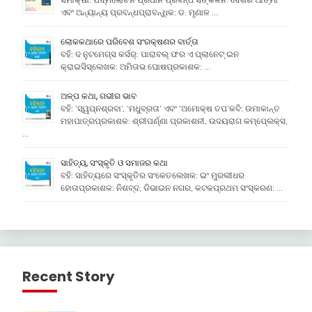
ଏବଂ ଅନ୍ୟାନ୍ୟ ପ୍ରବନ୍ଧପ୍ରାବନ୍ଧିକ: ଡ. ମୃଣାଳ …
ଲୋକକଥାରେ ପରିବେଶ ସଂରକ୍ଷଣର ବାର୍ତ୍ତା
ବହି: ଦ ନୁଟମେଗ୍ସ କର୍ସର୍: ପାରାବଲ୍ ଫର ଏ ପ୍ଲାନେଟ୍ ଇନ
କ୍ରାଇସିସ୍ଲେଖକ: ଅମିତାଭ ଘୋଷପ୍ରକାଶକ: …
ଅଳ୍ପ କଥା, ଗଭୀର ଭାବ
ବହି: ‘ସ୍ୱପ୍ନଶ୍ରବା’, ‘ମଧୁବ୍ରତା’ ଏବଂ ‘ଅମୋକ୍ଷ ତପ’କବି: ଉମାକାନ୍ତ
ମହାପାତ୍ରପ୍ରକାଶକ: ଶ୍ରୀପର୍ଣ୍ଣା ପ୍ରକାଶନୀ, ଉଦୟରାଗ କମ୍ପେ୍ଲକ୍ସ,
…
ସାହିତ୍ୟ, ସଂସ୍କୃତି ଓ ସମାଜର କଥା
ବହି: ସାହିତ୍ୟରେ ସଂସ୍କୃତିର ସଂକେତଲେଖକ: ଇଂ ମୁରଲୀଧର
ହୋତାପ୍ରକାଶକ: ନିଶବ୍ଦ, ଡିଭାଇନ ନଗର, କଟକପ୍ରଥମ ସଂସ୍କରଣ: …
Recent Story