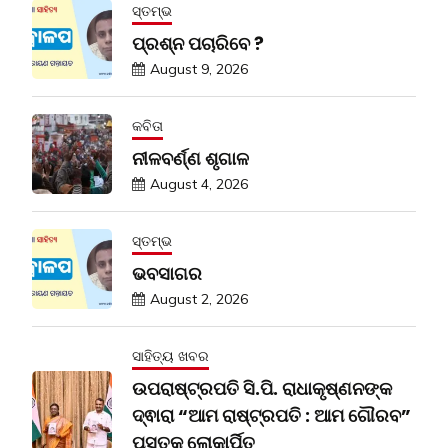
ସ୍ତମ୍ଭ
ପ୍ରଶ୍ନ ପଚାରିବେ ?
August 9, 2026
କବିତା
ନୀଳବର୍ଣ୍ଣ ଶୃଗାଳ
August 4, 2026
ସ୍ତମ୍ଭ
ଭବସାଗର
August 2, 2026
ସାହିତ୍ୟ ଖବର
ଉପରାଷ୍ଟ୍ରପତି ସି.ପି. ରାଧାକୃଷ୍ଣନଙ୍କ
ଦ୍ଵାରା “ଆମ ରାଷ୍ଟ୍ରପତି : ଆମ ଗୌରବ”
ପୁସ୍ତକ ଲୋକାର୍ପିତ