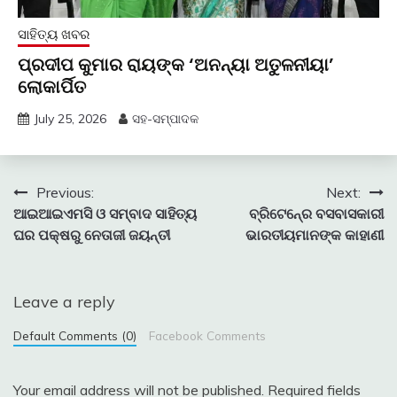
ସାହିତ୍ୟ ଖବର
ପ୍ରଦୀପ କୁମାର ରାୟଙ୍କ ‘ଅନନ୍ୟା ଅତୁଳନୀୟା’
ଲୋକାର୍ପିତ
July 25, 2026
ସହ-ସମ୍ପାଦକ
Post
Previous:
Next:
ଆଇଆଇଏମସି ଓ ସମ୍ବାଦ ସାହିତ୍ୟ
ବ୍ରିଟେନ୍‍ରେ ବସବାସକାରୀ
navigation
ଘର ପକ୍ଷରୁ ନେତାଜୀ ଜୟନ୍ତୀ
ଭାରତୀୟମାନଙ୍କ କାହାଣୀ
Leave a reply
Default Comments (0)
Facebook Comments
Your email address will not be published.
Required fields