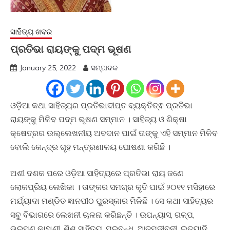
ସାହିତ୍ୟ ଖବର
ପ୍ରତିଭା ରାୟଙ୍କୁ ପଦ୍ମ ଭୂଷଣ
January 25, 2022
ସମ୍ପାଦକ
ଓଡ଼ିଆ କଥା ସାହିତ୍ୟର ପ୍ରତିଭାଦୀପ୍ତ ବ୍ୟକ୍ତିତ୍ଵ ପ୍ରତିଭା
ରାୟଙ୍କୁ ମିଳିବ ପଦ୍ମ ଭୂଷଣ ସମ୍ମାନ । ସାହିତ୍ୟ ଓ ଶିକ୍ଷା
କ୍ଷେତ୍ରର ଉଲ୍ଲେଖନୀୟ ଅବଦାନ ପାଇଁ ତାଙ୍କୁ ଏହି ସମ୍ମାନ ମିଳିବ
ବୋଲି କେନ୍ଦ୍ର ଗୃହ ମନ୍ତ୍ରଣାଳୟ ଘୋଷଣା କରିଛି ।
ଅଶୀ ଦଶକ ପରେ ଓଡ଼ିଆ ସାହିତ୍ୟରେ ପ୍ରତିଭା ରାୟ ଜଣେ
ଲୋକପ୍ରିୟ ଲେଖିକା । ତାଙ୍କର ସମଗ୍ର କୃତି ପାଇଁ ୨୦୧୧ ମସିହାରେ
ମର୍ଯ୍ୟାଦା ମଣ୍ଡିତ ଜ୍ଞାନପୀଠ ପୁରସ୍କାର ମିଳିଛି । ସେ କଥା ସାହିତ୍ୟର
ସବୁ ବିଭାଗରେ ଲେଖନୀ ଚାଳନା କରିଛନ୍ତି । ଉପନ୍ୟାସ, ଗଳ୍ପ,
ଭ୍ରମଣ କାହାଣୀ, ଶିଶୁ ସାହିତ୍ୟ, ପ୍ରବନ୍ଧ, ଆତ୍ମଜୀବନୀ, ଇତ୍ୟାଦି