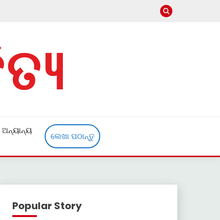
ଅନ୍ୟାନ୍ୟ
ଲେଖା ପଠାନ୍ତୁ
Popular Story