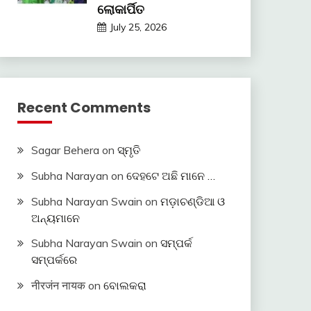
ଲୋକାର୍ପିତ
July 25, 2026
Recent Comments
Sagar Behera
on
ସ୍ମୃତି
Subha Narayan
on
ଦେହଟେ ଅଛି ମାନେ …
Subha Narayan Swain
on
ମଡ଼ାଚଣ୍ଡିଆ ଓ
ଅନ୍ୟମାନେ
Subha Narayan Swain
on
ସମ୍ପର୍କ
ସମ୍ପର୍କରେ
नीरजंन नायक
on
ବୋଲକରା