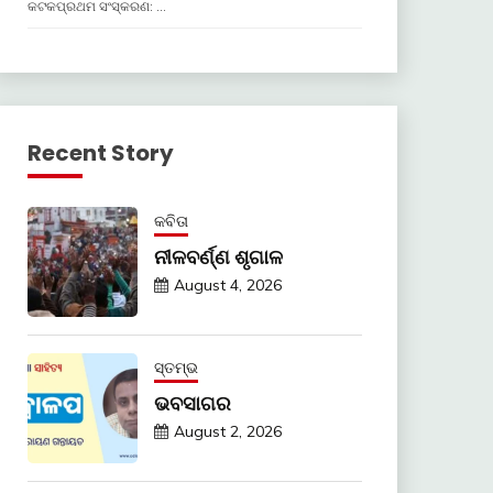
କଟକପ୍ରଥମ ସଂସ୍କରଣ: …
Recent Story
କବିତା
ନୀଳବର୍ଣ୍ଣ ଶୃଗାଳ
August 4, 2026
ସ୍ତମ୍ଭ
ଭବସାଗର
August 2, 2026