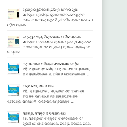
ବ୍ୟଙ୍ଗର ଛୁରିରେ ଛିନ୍ନଭିନ୍ନ ଛଳନାର ମୁଖା
ସମୀକ୍ଷା: ପ୍ରଦୀପ୍ତ କୁମାର ଶ୍ରୀଚନ୍ଦନପୁସ୍ତକ:
ଭୋଳାରାମର ଆତ୍ମାମୂଳ ହିନ୍ଦୀ: ହରିଶଙ୍କର ପରସାଇ ।
ଓଡ଼ିଆ ଅନୁବାଦ: …
ତତ୍ତ୍ୱ, ତଥ୍ୟ, ବିଶ୍ଳେଷଣର ମାର୍ମିକ ପ୍ରକାଶ
ସମୀକ୍ଷା: ପଦ୍ମଲୋଚନ ପ୍ରଧାନ ପ୍ରବନ୍ଧ ସଙ୍କଳନ:
ଦେଶର ଆତ୍ମା ଏବଂ ଅନ୍ୟାନ୍ୟ ପ୍ରବନ୍ଧପ୍ରାବନ୍ଧିକ:
ଡ. ମୃଣାଳ …
ଲୋକକଥାରେ ପରିବେଶ ସଂରକ୍ଷଣର ବାର୍ତ୍ତା
ବହି: ଦ ନୁଟମେଗ୍ସ କର୍ସର୍: ପାରାବଲ୍ ଫର ଏ ପ୍ଲାନେଟ୍
ଇନ କ୍ରାଇସିସ୍ଲେଖକ: ଅମିତାଭ ଘୋଷପ୍ରକାଶକ: …
ଅଳ୍ପ କଥା, ଗଭୀର ଭାବ
ବହି: ‘ସ୍ୱପ୍ନଶ୍ରବା’, ‘ମଧୁବ୍ରତା’ ଏବଂ ‘ଅମୋକ୍ଷ
ତପ’କବି: ଉମାକାନ୍ତ ମହାପାତ୍ରପ୍ରକାଶକ:
ଶ୍ରୀପର୍ଣ୍ଣା ପ୍ରକାଶନୀ, ଉଦୟରାଗ କମ୍ପେ୍ଲକ୍ସ, …
ସାହିତ୍ୟ, ସଂସ୍କୃତି ଓ ସମାଜର କଥା
ବହି: ସାହିତ୍ୟରେ ସଂସ୍କୃତିର ସଂକେତଲେଖକ: ଇଂ
ମୁରଲୀଧର ହୋତାପ୍ରକାଶକ: ନିଶବ୍ଦ, ଡିଭାଇନ ନଗର,