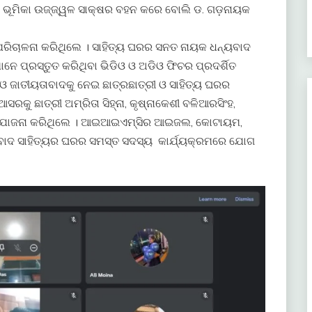
୍କ ଭୂମିକା ଉଜ୍ଜ୍ୱଳ ସାକ୍ଷର ବହନ କରେ ବୋଲି ଡ. ଗଡ଼ନାୟକ
 ପରିଚାଳନା କରିଥିଲେ । ସାହିତ୍ୟ ଘରର ସନତ ନାୟକ ଧନ୍ୟବାଦ
ନେ ପ୍ରସ୍ତୁତ କରିଥିବା ଭିଡିଓ ଓ ଅଡିଓ ଫିଚର ପ୍ରଦର୍ଶିତ
ଓ ଜାତୀୟତାବାଦକୁ ନେଇ ଛାତ୍ରଛାତ୍ରୀ ଓ ସାହିତ୍ୟ ଘରର
ରକୁ ଛାତ୍ରୀ ଅମ୍ରିତା ସିହ୍ନା, କୃଷ୍ନାକେଶୀ ବଳିଆରସିଂହ,
ାସ ସଂଯୋଜନା କରିଥିଲେ । ଆଇଆଇଏମ୍‍ସିର ଆଇଜଲ, କୋଟାୟମ,
ସମ୍ବାଦ ସାହିତ୍ୟର ଘରର ସମସ୍ତ ସଦସ୍ୟ କାର୍ଯ୍ୟକ୍ରମରେ ଯୋଗ