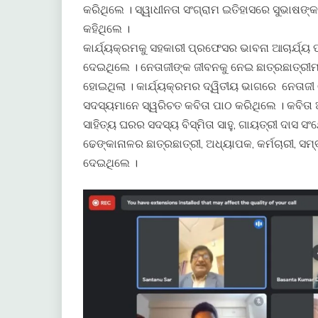
କରିଥିଲେ । ସ୍ୱାଧୀନତା ସଂଗ୍ରାମ ଇତିହାସରେ ସୁଭାଷଙ
କହିଥିଲେ ।
କାର୍ଯ୍ୟକ୍ରମକୁ ସହକାରୀ ପ୍ରଫେସର ଭାବନା ଆଚାର୍ଯ୍ୟ
ଦେଇଥିଲେ । ନେତାଜୀଙ୍କ ଜୀବନକୁ ନେଇ ଛାତ୍ରଛାତ୍ରୀମା
ହୋଇଥିଲା । କାର୍ଯ୍ୟକ୍ରମର ଦ୍ୱିତୀୟ ଭାଗରେ ନେତାଜୀ 
ସଦସ୍ୟମାନେ ସ୍ୱରିଚତ କବିତା ପାଠ କରିଥିଲେ । କବିତା ଆସ
ସାହିତ୍ୟ ଘରର ସଦସ୍ୟ ବିସ୍ମିତା ସାହୁ, ଗାୟତ୍ରୀ ଦ
ଢେଙ୍କାନାଳର ଛାତ୍ରଛାତ୍ରୀ, ଅଧ୍ୟାପକ, କର୍ମଚାରୀ, 
ଦେଇଥିଲେ ।