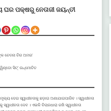
 ଘର ପକ୍ଷରୁ ନେତାଜୀ ଜୟନ୍ତୀ
ଙ୍କ ଚେତନା ଚିର ଅମର’
ୱିଣ୍ଡୋ ସିଟ୍‍’ ଉନ୍ମୋଚିତ
 ମୂଲ୍ୟ ଦେଇ ସ୍ୱାଧୀନତାକୁ ଛଡ଼ାଇ ଅଣାଯାଇପାରିବ । ସ୍ୱାଧୀନତା
କୁ ସ୍ୱାଧୀନତା ଦେବ । ଏଭଳି ବିଚାରଧାରା ରଖି ସ୍ୱାଧୀନତା