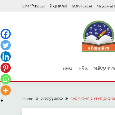
Skip
ଆମ ବିଷୟରେ
ନିୟମାବଳୀ
ଯୋଗାଯୋଗ
ସମ୍ପାଦନା
to
content
ଓଡ଼ିଆ ଇ-ସାହିତ୍ୟକୁ ଆଗକୁ ନେବାକୁ ଏକ ନୂଆ ପ୍ରଚେଷ୍ଠା
ଓଡ଼ିଶା ସାହିତ୍ୟ
ଗଳ୍ପ
କବିତା
ସାହିତ୍ୟ ଖବ
Home
ସାହିତ୍ୟ ଖବର
ଆଇଆଇଏମସି ଓ ସମ୍ବାଦ ସାହ