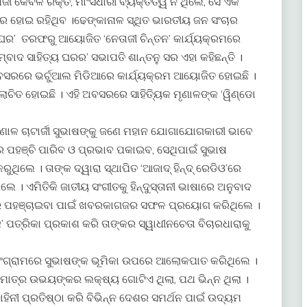
ଜୀ କେବଳ ରକ୍ତ, ମାଂସଧାରୀ ବ୍ୟକ୍ତିତ୍ୱ ନ ଥିଲେ, ସେ ଏକ
ର ହୋଇ ରହିଥିବ ।ଢେଙ୍କାନାଳ ସ୍ଥିତ ଭାରତୀୟ ଜନ ସଂଚାର
 ଘର’ ତରଫରୁ ଆୟୋଜିତ ‘ନେତାଜୀ ଚିନ୍ତନ’ କାର୍ଯ୍ୟକ୍ରମରେ
ବାଦ ସାହିତ୍ୟ ଘରର’ ସଭାପତି ଶାନ୍ତନୁ ସର ଏହା କହିଛନ୍ତି ।
ବସରରେ ଭର୍ଚୁଆଲ ମିଡିଆରେ କାର୍ଯ୍ୟକ୍ରମ ଆୟୋଜିତ ହୋଇଛି ।
ୋଚିତ ହୋଇଛି । ଏହି ଅବସରରେ ସାହିତ୍ୟିକ ମୃଣାଳଙ୍କ ‘ୱିଣ୍ଡୋ
ଣାଳ ଚାଟାର୍ଜୀ ସୁଭାଷଙ୍କୁ ଜଣେ ମହାନ ଯୋଗାଯୋଗକାରୀ ଭାବେ
ଖରେ ପହଞ୍ଚି ପାରିବ ଓ ପ୍ରଭାବ ପକାଇବ, ସେଥିପାଇଁ ସୁଭାଷ
ଲେ । ତାଙ୍କ ଦ୍ୱାରା ସ୍ଥାପିତ ‘ଆଜାଦ୍‍ ହିନ୍ଦ୍‍ ରେଡିଓ’ରେ
। ଏମିତିକି ଜାତୀୟ ସଂଗୀତକୁ ହିନ୍ଦୁସ୍ତାନୀ ଭାଷାରେ ଅନୁବାଦ
ରେ ପହଞ୍ଚାଇବା ପାଇଁ ଖବରକାଗଜର ସଫଳ ପ୍ରୟୋଗ କରିଥିଲେ ।
’ ପତ୍ରିକା ପ୍ରକାଶ କରି ତାଙ୍କର ସ୍ୱାଧୀନଚେତା ବିଚାରଧାରାକୁ
ସଂଗ୍ରାମରେ ସୁଭାଷଙ୍କ ଭୂମିକା ଉପରେ ଆଲୋକପାତ କରିଥିଲେ ।
 ମାତ୍ର ଉଭୟଙ୍କର ଲକ୍ଷ୍ୟ ଗୋଟିଏ ଥିଲା, ପଥ ଭିନ୍ନ ଥିଲା ।
ାହିନୀ ପ୍ରତିଷ୍ଠା କରି ବିଭିନ୍ନ ଦେଶର ସମର୍ଥନ ପାଇଁ ଉଦ୍ୟମ