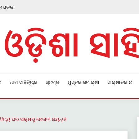
 ମଣ୍ଡଳୀ
ର
ଆମ ସାହିତ୍ୟିକ
ସ୍ତମ୍ଭ
ପୁସ୍ତକ ସମୀକ୍ଷା
ସାକ୍ଷାତକାର
ିତ୍ୟ ଘର ପକ୍ଷରୁ ନେତାଜୀ ଜୟନ୍ତୀ