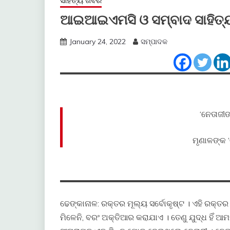
ସାହିତ୍ୟ ଖବର
ଆଇଆଇଏମସି ଓ ସମ୍ବାଦ ସାହିତ୍ୟ
January 24, 2022
ସମ୍ପାଦକ
‘ନେତାଜୀ
ମୃଣାଳଙ୍କ ‘
ଢେଙ୍କାନାଳ: ରକ୍ତର ମୂଲ୍ୟ ସର୍ବୋକୃଷ୍ଟ । ଏହି ରକ୍ତର
ମିଳେନି, ବରଂ ଅକ୍ତିଆର କରାଯାଏ । ତେଣୁ ଯୁଦ୍ଧ ହିଁ ଆମ