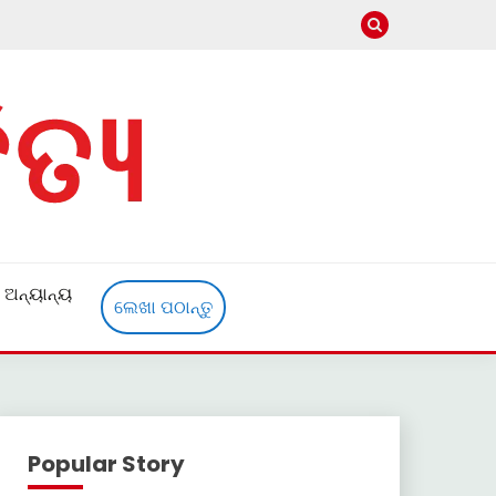
ଅନ୍ୟାନ୍ୟ
ଲେଖା ପଠାନ୍ତୁ
Popular Story