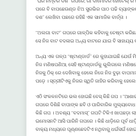
“ଘର ନମ୍ବର ଦଶ” ଗପରେ, ଗାଁ ଦାମୋଦର ହୋଟେଲ୍ ର 
ପରେ ବି ବାପଛେଉଣ୍ଡ ଝିଅ ସୁରଭିର ପାଠ ପଢି ବ୍ୟାଙ୍
ଦଶ” ଲେଖିବା ପଛରେ ରହିଛି ଏକ ସାମାଜିକ ବାର୍ତ୍ତା ।
“ଅଲଗା ବାଟ” ଗପରେ ଗାଳ୍ପିକ କହିବାକୁ ଚେଷ୍ଟା କରିଛ
ସେ ନିଜ ବାଟ ବଦଳାଇ ଅନ୍ୟ ବାଟରେ ଯାଇ ବି ସାହାଯ୍ୟ କ
ଅନ୍ୟ ଏକ ଗଳ୍ପ “ଷ୍ଟାଣ୍ଡାର୍ଡ” ରେ କୁହାଯାଇଛି ଯେଉଁ ମିଛ
ନିଜ ମଣିଷପଣିଆ, ସେହି ଷ୍ଟାଣ୍ଡାର୍ଡକୁ ଭୁଲିଗଲେ ମଣ
ନିଜକୁ ଠିକ୍ ରେ ଦେଖିବାକୁ ହେଲେ ନିଜେ ନିଜ ବୁଢ଼ା ବା
ପଡ଼େ । ସ୍ତ୍ରୀଟିଏକୁ ନିଜର ସ୍ଥିତି ଜାହିର କରିବାକୁ ହେଲ
ଏଠି ସଂକଳନଟିରେ ଭଲ ହୋଇଛି ବେସ୍ କିଛି ଗପ । “ଆଶାର ଜ
ଗପରେ ଦିଶିଛି ବାପାଙ୍କ ଛବି ଓ ପାରିବାରିକ ମୁଲ୍ୟବୋଧ ।
କିଛି ଗପ । ଅବଶ୍ୟ “ବଦମାସ୍” ଗପଟି ଟିକିଏ ଖାପଛଡ଼ା ଲାଗ
ଇମୋସନଟି ଆସି ପାରିନି ଗପରେ । କିଛି ଧାଡ଼ିରେ ପୂର୍ବ ଧା
ବାକ୍ୟ ମଧ୍ୟରେ ପୂଣ୍ଣଛେଦଟିଏ ନଥିବାରୁ ଧଇଁସଇଁ ହ