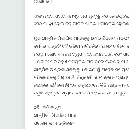
ଯାଗାରେ ।
ସଂକଳନରେ ପ୍ରାୟ ସମସ୍ତ ଗପ ଖୁବ୍ ସୁନ୍ଦର ହୋଇଥିଲେ ହେ
ସେଠି ବାନ୍ଧି ହୋଇ ରହି ପାରିନି ପାଠକ । ପାଠକର ହୋଇଛି
ଯୁବ ଗାଳ୍ପିକ ଶିବାଶିଷ ପାଢୀଙ୍କୁ ମୋର ବିନମ୍ର ଅନୁର
ବର୍ଷରେ ପାଞ୍ଚଟି ବହି କରିବା ପରିବର୍ତ୍ତେ ପାଞ୍ଚ ବର୍ଷରେ
ନରହୁ । ଗୋଟିଏ ବହିର ପ୍ରୁଫ୍ କରେକ୍ସନ ପାଇଁ ବରଂ ପାଞ୍ଚ
। ଯଦି ସେମିତି ନହୁଏ ଗପଗୁଡ଼ିକ ଅକାଳରେ ଚାଲିଯିବାଟ
ଗାଳ୍ପିକ ଓ ପ୍ରକାଶକଙ୍କୁ । କାରଣ ମୁଁ ଅନେକ ସମୟରେ
ଛପିଲାବେଳକୁ ଠିକ୍ ରହୁଛି, କିନ୍ତୁ ବହି ହେଲାବେଳକୁ ପ୍ରା
ନହେଲେ ନାହିଁ କୈଣସି ଏକ ଅନୁଛେଦରେ କିଛି ଖଣ୍ଡ ବାକ୍
ନବୁଝି ଏଥିପ୍ରତି ଧ୍ୟାନ ଦେବେ ଓ ଏହି ଭଲ ଗଳ୍ପ ଗୁଡ଼
ବହି : ମଝି କାନ୍ଥ
ଗାଳ୍ପିକ : ଶିବାଶିଷ ପାଢୀ
ପ୍ରକାଶକ : ଶାନ୍ତିସେନା