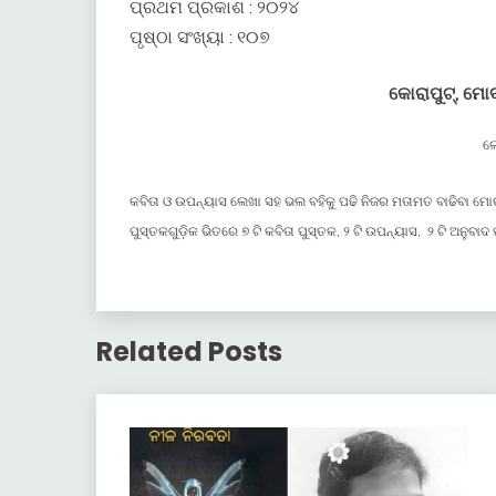
ପ୍ରଥମ ପ୍ରକାଶ : ୨୦୨୪
ପୃଷ୍ଠା ସଂଖ୍ୟା : ୧୦୭
କୋରାପୁଟ୍, ମ
ଲ
କବିତା ଓ ଉପନ୍ୟାସ ଲେଖା ସହ ଭଲ ବହିକୁ ପଢି ନିଜର ମତାମତ ବାଢିବା ମୋର
ପୁସ୍ତକଗୁଡ଼ିକ ଭିତରେ ୭ ଟି କବିତା ପୁସ୍ତକ, ୨ ଟି ଉପନ୍ୟାସ, ୨ ଟି ଅନୁବ
Related Posts