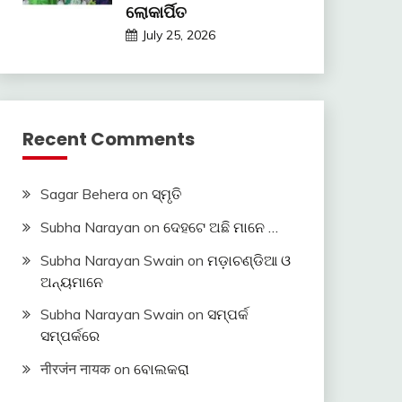
ଲୋକାର୍ପିତ
July 25, 2026
Recent Comments
Sagar Behera
on
ସ୍ମୃତି
Subha Narayan
on
ଦେହଟେ ଅଛି ମାନେ …
Subha Narayan Swain
on
ମଡ଼ାଚଣ୍ଡିଆ ଓ
ଅନ୍ୟମାନେ
Subha Narayan Swain
on
ସମ୍ପର୍କ
ସମ୍ପର୍କରେ
नीरजंन नायक
on
ବୋଲକରା