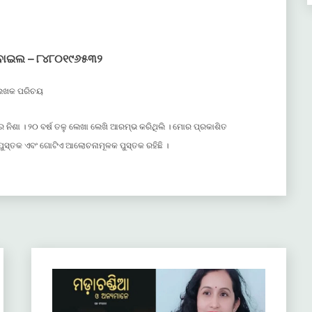
ୋବାଇଲ – ୮୪୮୦୧୯୬୫୩୨
େଖକ ପରିଚୟ
 ନିଶା । ୨୦ ବର୍ଷ ତଳୁ ଲେଖା ଲେଖି ଆରମ୍ଭ କରିଥିଲି । ମୋର ପ୍ରକାଶିତ
ାଦ ପୁସ୍ତକ ଏବଂ ଗୋଟିଏ ଆଲୋଚନାମୂଳକ ପୁସ୍ତକ ରହିଛି ।