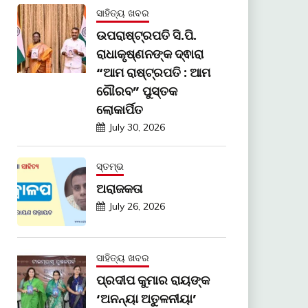
ସାହିତ୍ୟ ଖବର
ଉପରାଷ୍ଟ୍ରପତି ସି.ପି.
ରାଧାକୃଷ୍ଣନଙ୍କ ଦ୍ଵାରା
“ଆମ ରାଷ୍ଟ୍ରପତି : ଆମ
ଗୌରବ” ପୁସ୍ତକ
ଲୋକାର୍ପିତ
July 30, 2026
ସ୍ତମ୍ଭ
ଅରାଜକତା
July 26, 2026
ସାହିତ୍ୟ ଖବର
ପ୍ରଦୀପ କୁମାର ରାୟଙ୍କ
‘ଅନନ୍ୟା ଅତୁଳନୀୟା’