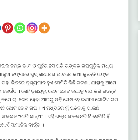
ଢୀଙ୍କ ନମ୍ର ଭାବ ଓ ମୁହଁର ହସ ପରି ତାଙ୍କର ଗପଗୁଡ଼ିକ ମଧ୍ୟ
ଥାକୁହା ଢଙ୍ଗରେ ଖୁବ୍ ସାଧାରଣ ଭାବରେ କଥା କୁହନ୍ତି ତାଙ୍କ
ତାହା ଭିତରେ ଦୃଶ୍ୟମାନ ହୁଏ ସେମିତି କିଛି ଘଟଣା, ଯାହାକୁ ଆମେ
ା କେଉଁଠି । ସେହି ଦୃଶ୍ୟକୁ, ଛୋଟ ଛୋଟ କଥାକୁ ଗପ କରି ଗଢନ୍ତି
ରୁ କପେ ଚା’ ଶେଷ ହେବା ଆଗରୁ ପଢି ଶେଷ ହୋଇଯାଏ ଗୋଟିଏ ଗପ
ଏହି ଛୋଟ ଛୋଟ ଗପ । ଏ ମଧ୍ୟରେ ମୁଁ ପଢିବାକୁ ପାଇଛି
ଂକଳନ “ମାଟି କାନ୍ଥ” । ଏହି ଗଳ୍ପ ସଂକଳନଟି ବି ସେମିତି ହିଁ
ଏଁ ସାମାଜିକ ବାର୍ତ୍ତା ।