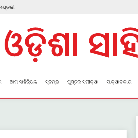
 ମଣ୍ଡଳୀ
ର
ଆମ ସାହିତ୍ୟିକ
ସ୍ତମ୍ଭ
ପୁସ୍ତକ ସମୀକ୍ଷା
ସାକ୍ଷାତକାର