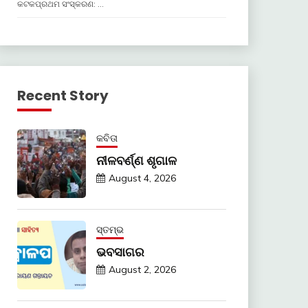
କଟକପ୍ରଥମ ସଂସ୍କରଣ: …
Recent Story
କବିତା
ନୀଳବର୍ଣ୍ଣ ଶୃଗାଳ
August 4, 2026
ସ୍ତମ୍ଭ
ଭବସାଗର
August 2, 2026