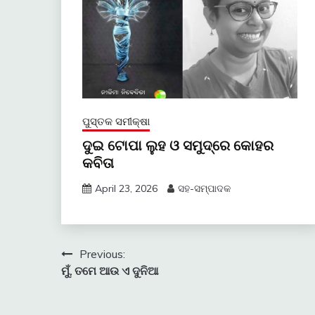
ପୁସ୍ତକ ସମୀକ୍ଷା
ଦୁଇ ଟୋପା ଲୁହ ଓ ସମୁଦ୍ରେ କୋହର
କବିତା
April 23, 2026
ସହ-ସମ୍ପାଦକ
Post
Previous:
ମୁଁ, ତମେ ଆଉ ଏ ଦୁନିଆ
navigation