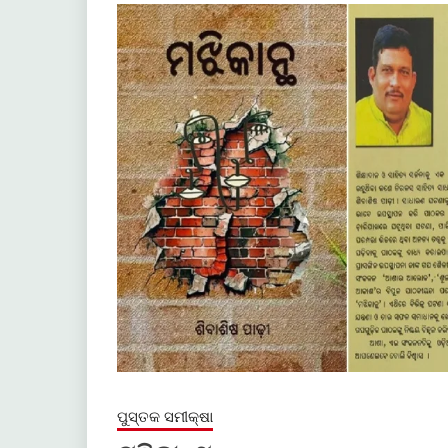
ପୁସ୍ତକ ସମୀକ୍ଷା