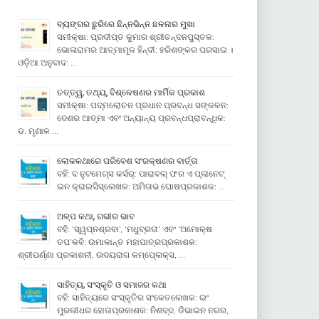
ବ୍ୟଙ୍ଗର ଛୁରିରେ ଛିନ୍ନଭିନ୍ନ ଛଳନାର ମୁଖା
ସମୀକ୍ଷା: ପ୍ରଦୀପ୍ତ କୁମାର ଶ୍ରୀଚନ୍ଦନପୁସ୍ତକ:
ଭୋଳାରାମର ଆତ୍ମାମୂଳ ହିନ୍ଦୀ: ହରିଶଙ୍କର ପରସାଇ ।
ଓଡ଼ିଆ ଅନୁବାଦ: …
ତତ୍ତ୍ୱ, ତଥ୍ୟ, ବିଶ୍ଳେଷଣର ମାର୍ମିକ ପ୍ରକାଶ
ସମୀକ୍ଷା: ପଦ୍ମଲୋଚନ ପ୍ରଧାନ ପ୍ରବନ୍ଧ ସଙ୍କଳନ:
ଦେଶର ଆତ୍ମା ଏବଂ ଅନ୍ୟାନ୍ୟ ପ୍ରବନ୍ଧପ୍ରାବନ୍ଧିକ:
ଡ. ମୃଣାଳ …
ଲୋକକଥାରେ ପରିବେଶ ସଂରକ୍ଷଣର ବାର୍ତ୍ତା
ବହି: ଦ ନୁଟମେଗ୍ସ କର୍ସର୍: ପାରାବଲ୍ ଫର ଏ ପ୍ଲାନେଟ୍
ଇନ କ୍ରାଇସିସ୍ଲେଖକ: ଅମିତାଭ ଘୋଷପ୍ରକାଶକ: …
ଅଳ୍ପ କଥା, ଗଭୀର ଭାବ
ବହି: ‘ସ୍ୱପ୍ନଶ୍ରବା’, ‘ମଧୁବ୍ରତା’ ଏବଂ ‘ଅମୋକ୍ଷ
ତପ’କବି: ଉମାକାନ୍ତ ମହାପାତ୍ରପ୍ରକାଶକ:
ଶ୍ରୀପର୍ଣ୍ଣା ପ୍ରକାଶନୀ, ଉଦୟରାଗ କମ୍ପେ୍ଲକ୍ସ, …
ସାହିତ୍ୟ, ସଂସ୍କୃତି ଓ ସମାଜର କଥା
ବହି: ସାହିତ୍ୟରେ ସଂସ୍କୃତିର ସଂକେତଲେଖକ: ଇଂ
ମୁରଲୀଧର ହୋତାପ୍ରକାଶକ: ନିଶବ୍ଦ, ଡିଭାଇନ ନଗର,