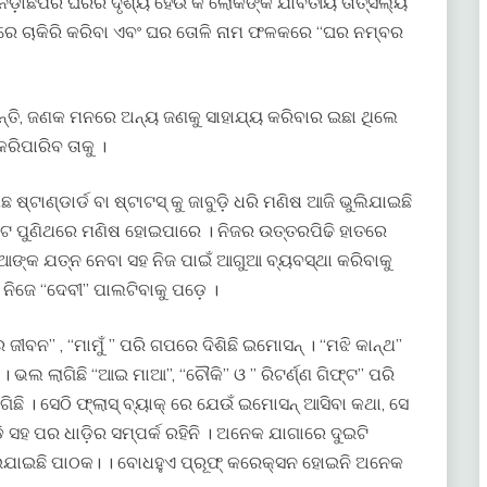
ନଡ଼ାଛପର ଘରର ଦୃଶ୍ୟ ହେଉ କି ଲୋକଙ୍କ ଯାବତୀୟ ତାତ୍ସଲ୍ୟ
କରେ ଚାକିରି କରିବା ଏବଂ ଘର ତୋଳି ନାମ ଫଳକରେ “ଘର ନମ୍ବର
ନ୍ତି, ଜଣକ ମନରେ ଅନ୍ୟ ଜଣକୁ ସାହାଯ୍ୟ କରିବାର ଇଛା ଥିଲେ
ରିପାରିବ ତାକୁ ।
 ଷ୍ଟାଣ୍ଡାର୍ଡ ବା ଷ୍ଟାଟସ୍ କୁ ଜାବୁଡ଼ି ଧରି ମଣିଷ ଆଜି ଭୁଲିଯାଇଛି
ିଷଟେ ପୁଣିଥରେ ମଣିଷ ହୋଇପାରେ । ନିଜର ଉତ୍ତରପିଢି ହାତରେ
ପମାଆଙ୍କ ଯତ୍ନ ନେବା ସହ ନିଜ ପାଇଁ ଆଗୁଆ ବ୍ୟବସ୍ଥା କରିବାକୁ
େ ନିଜେ “ଦେବୀ” ପାଲଟିବାକୁ ପଡ଼େ ।
ୀବନ” , “ମାମୁଁ ” ପରି ଗପରେ ଦିଶିଛି ଇମୋସନ୍ । “ମଝି କାନ୍ଥ”
 ଭଲ ଲାଗିଛି “ଆଇ ମାଆ”, “ଚୌକି” ଓ ” ରିଟର୍ଣ୍ଣ ଗିଫ୍ଟ” ପରି
ିଛି । ସେଠି ଫ୍ଲାସ୍ ବ୍ୟାକ୍ ରେ ଯେଉଁ ଇମୋସନ୍ ଆସିବା କଥା, ସେ
ଡ଼ି ସହ ପର ଧାଡ଼ିର ସମ୍ପର୍କ ରହିନି । ଅନେକ ଯାଗାରେ ଦୁଇଟି
ୋଇଯାଇଛି ପାଠକ। । ବୋଧହୁଏ ପ୍ରୂଫ୍ କରେକ୍ସନ ହୋଇନି ଅନେକ