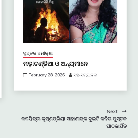
ପୁସ୍ତକ ସମୀକ୍ଷା
ମଡ଼ାଚଣ୍ଡିଆ ଓ ଅନ୍ୟମାନେ
February 28, 2026
ସହ-ସମ୍ପାଦକ
Next:
କବୟିତ୍ରୀ କୃଷ୍ଣପ୍ରିୟା ସାହାଣୀଙ୍କ ଦୁଇଟି କବିତା ପୁସ୍ତକ
ପାଠକାର୍ପିତ