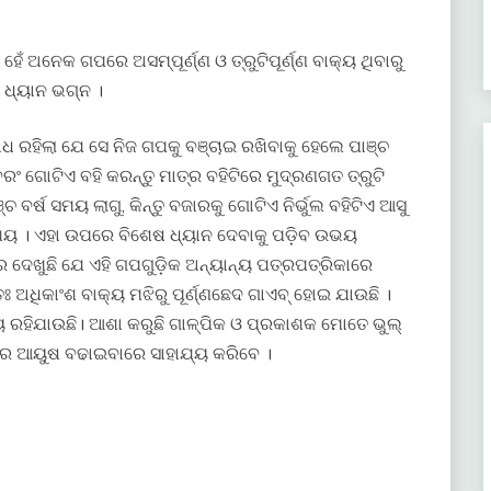
ଁ ଅନେକ ଗପରେ ଅସମ୍ପୂର୍ଣ୍ଣ ଓ ତ୍ରୁଟିପୂର୍ଣ୍ଣ ବାକ୍ୟ ଥିବାରୁ
 ଧ୍ୟାନ ଭଗ୍ନ ।
ୋଧ ରହିଲା ଯେ ସେ ନିଜ ଗପକୁ ବଞ୍ଚାଇ ରଖିବାକୁ ହେଲେ ପାଞ୍ଚ
 ବରଂ ଗୋଟିଏ ବହି କରନ୍ତୁ ମାତ୍ର ବହିଟିରେ ମୁଦ୍ରଣଗତ ତ୍ରୁଟି
 ବର୍ଷ ସମୟ ଲାଗୁ, କିନ୍ତୁ ବଜାରକୁ ଗୋଟିଏ ନିର୍ଭୁଲ ବହିଟିଏ ଆସୁ
ା ଥୟ । ଏହା ଉପରେ ବିଶେଷ ଧ୍ୟାନ ଦେବାକୁ ପଡ଼ିବ ଉଭୟ
 ଦେଖୁଛି ଯେ ଏହି ଗପଗୁଡ଼ିକ ଅନ୍ୟାନ୍ୟ ପତ୍ରପତ୍ରିକାରେ
ୟତଃ ଅଧିକାଂଶ ବାକ୍ୟ ମଝିରୁ ପୂର୍ଣ୍ଣଛେଦ ଗାଏବ୍ ହୋଇ ଯାଉଛି ।
ୟ ରହିଯାଉଛି। ଆଶା କରୁଛି ଗାଳ୍ପିକ ଓ ପ୍ରକାଶକ ମୋତେ ଭୁଲ୍
ିକର ଆୟୁଷ ବଢାଇବାରେ ସାହାଯ୍ୟ କରିବେ ।