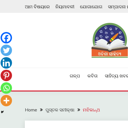
Skip
ଆମ ବିଷୟରେ
ନିୟମାବଳୀ
ଯୋଗାଯୋଗ
ସମ୍ପାଦନା
to
content
ଓଡ଼ିଆ ଇ-ସାହିତ୍ୟକୁ ଆଗକୁ ନେବାକୁ ଏକ ନୂଆ ପ୍ରଚେଷ୍ଠା
ଓଡ଼ିଶା ସାହିତ୍ୟ
ଗଳ୍ପ
କବିତା
ସାହିତ୍ୟ ଖବ
Home
ପୁସ୍ତକ ସମୀକ୍ଷା
ମଝିକାନ୍ଥ