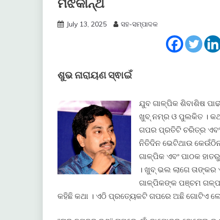
ମଝିକାନ୍ଥ
July 13, 2025
ସହ-ସମ୍ପାଦକ
ଶୁଭ ନାରାୟଣ ସ୍ଵାଇଁ
ଯୁବ ଗାଳ୍ପିକ ଶିବାଶିଷ ପା
ଖୁବ୍ ନମ୍ର ଓ ପୁଲକିତ । କ
ଗପର ପ୍ରତିଟି ଚରିତ୍ର ଏବଂ 
ନିତିଦିନ ଭେଟିଥାଉ କେଉଁଠିନ
ଗାଳ୍ପିକ ଏବଂ ପାଠକ ହାତ
। ଖୁବ୍ ଭଲ ଲାଗେ ତାଙ୍କର 
ଗାଳ୍ପିକଙ୍କ ପଞ୍ଚମ ଗଳ୍ପ ସ
କହିଛି କଥା । ଏଠି ପ୍ରତ୍ୟେକଟି ଗପରେ ଅଛି ଗୋଟିଏ ଲେଖା