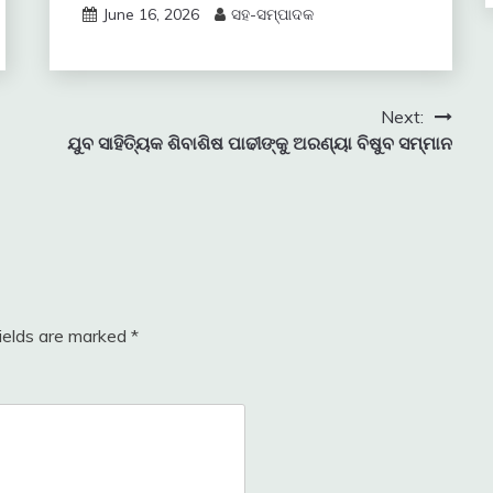
June 16, 2026
ସହ-ସମ୍ପାଦକ
Next:
ଯୁବ ସାହିତ୍ୟିକ ଶିବାଶିଷ ପାଢୀଙ୍କୁ ଅରଣ୍ୟା ବିଷୁବ ସମ୍ମାନ
fields are marked
*