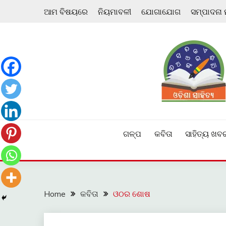
Skip
ଆମ ବିଷୟରେ
ନିୟମାବଳୀ
ଯୋଗାଯୋଗ
ସମ୍ପାଦନା
to
content
ଓଡ଼ିଆ ଇ-ସାହିତ୍ୟକୁ ଆଗକୁ ନେବାକୁ ଏକ ନୂଆ ପ୍ରଚେଷ୍ଠା
ଓଡ଼ିଶା ସାହିତ୍ୟ
ଗଳ୍ପ
କବିତା
ସାହିତ୍ୟ ଖବ
Home
କବିତା
ଓଠର ଶୋଷ