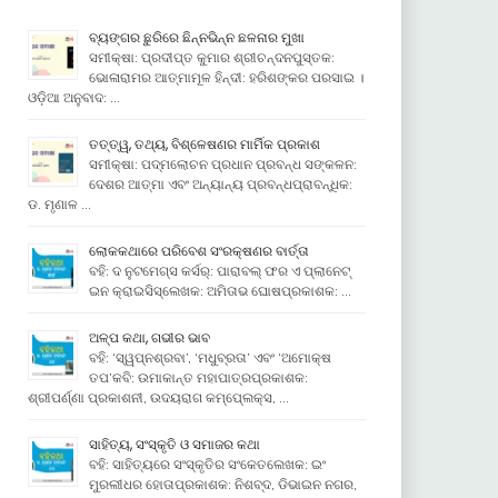
ବ୍ୟଙ୍ଗର ଛୁରିରେ ଛିନ୍ନଭିନ୍ନ ଛଳନାର ମୁଖା
ସମୀକ୍ଷା: ପ୍ରଦୀପ୍ତ କୁମାର ଶ୍ରୀଚନ୍ଦନପୁସ୍ତକ:
ଭୋଳାରାମର ଆତ୍ମାମୂଳ ହିନ୍ଦୀ: ହରିଶଙ୍କର ପରସାଇ ।
ଓଡ଼ିଆ ଅନୁବାଦ: …
ତତ୍ତ୍ୱ, ତଥ୍ୟ, ବିଶ୍ଳେଷଣର ମାର୍ମିକ ପ୍ରକାଶ
ସମୀକ୍ଷା: ପଦ୍ମଲୋଚନ ପ୍ରଧାନ ପ୍ରବନ୍ଧ ସଙ୍କଳନ:
ଦେଶର ଆତ୍ମା ଏବଂ ଅନ୍ୟାନ୍ୟ ପ୍ରବନ୍ଧପ୍ରାବନ୍ଧିକ:
ଡ. ମୃଣାଳ …
ଲୋକକଥାରେ ପରିବେଶ ସଂରକ୍ଷଣର ବାର୍ତ୍ତା
ବହି: ଦ ନୁଟମେଗ୍ସ କର୍ସର୍: ପାରାବଲ୍ ଫର ଏ ପ୍ଲାନେଟ୍
ଇନ କ୍ରାଇସିସ୍ଲେଖକ: ଅମିତାଭ ଘୋଷପ୍ରକାଶକ: …
ଅଳ୍ପ କଥା, ଗଭୀର ଭାବ
ବହି: ‘ସ୍ୱପ୍ନଶ୍ରବା’, ‘ମଧୁବ୍ରତା’ ଏବଂ ‘ଅମୋକ୍ଷ
ତପ’କବି: ଉମାକାନ୍ତ ମହାପାତ୍ରପ୍ରକାଶକ:
ଶ୍ରୀପର୍ଣ୍ଣା ପ୍ରକାଶନୀ, ଉଦୟରାଗ କମ୍ପେ୍ଲକ୍ସ, …
ସାହିତ୍ୟ, ସଂସ୍କୃତି ଓ ସମାଜର କଥା
ବହି: ସାହିତ୍ୟରେ ସଂସ୍କୃତିର ସଂକେତଲେଖକ: ଇଂ
ମୁରଲୀଧର ହୋତାପ୍ରକାଶକ: ନିଶବ୍ଦ, ଡିଭାଇନ ନଗର,