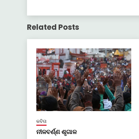
Related Posts
କବିତା
ନୀଳବର୍ଣ୍ଣ ଶୃଗାଳ