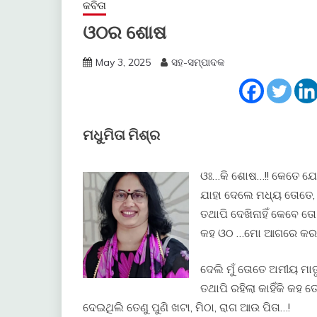
କବିତା
ଓଠର ଶୋଷ
May 3, 2025
ସହ-ସମ୍ପାଦକ
ମଧୁମିତା ମିଶ୍ର
ଓଃ…କି ଶୋଷ…!! କେତେ 
ଯାହା ଦେଲେ ମଧ୍ୟ ତୋତେ
ତଥାପି ଦେଖିନାହିଁ କେବେ 
କହ ଓଠ …ମୋ ଆଗରେ କର ତ
ଦେଲି ମୁଁ ତୋତେ ଅମୀୟ ମାତ
ତଥାପି ରହିଲା କାହିଁକି କ
ଦେଇଥିଲି ତେଣୁ ପୁଣି ଖଟା, ମିଠା, ରାଗ ଆଉ ପିତା…!