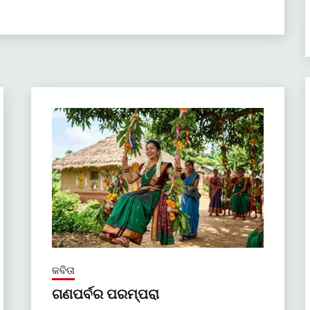
କବିତା
ଗଣପର୍ବର ପରମ୍ପରା