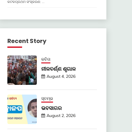
କଟକପ୍ରଥମ ସଂସ୍କରଣ: …
Recent Story
କବିତା
ନୀଳବର୍ଣ୍ଣ ଶୃଗାଳ
August 4, 2026
ସ୍ତମ୍ଭ
ଭବସାଗର
August 2, 2026