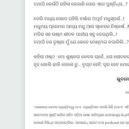
ତଥାପି କେଉଁଠି ରହିଲା କେଜାଣି ତୋର ଏତେ ଦୁଶ୍ଚିନ୍ତା…?
ଦେଲି ମଧ୍ୟ ତୋତେ ପହିଲି ବର୍ଷାର ଅପୂର୍ବ ମଧୁସ୍ପର୍ଶ…!
ମଧୁମୟ ପ୍ରେମର ଆଦ୍ୟ ମଧୁ ଆଉ ସ୍ନେହର ନିଷ୍କର୍ଷ…!
ମଦିରା ସହ ଉଷ୍ମ ଶୀତଳ ପାନୀୟ ସବୁ ଦେଇଥିଲି…!
ତଥାପି ତୋ ତୃଷ୍ଣା ମୁଁ ଯେ କେବେ ମେଣ୍ଟାଇ ନପାରିଲି…?
କହିଲା ଓଷ୍ଠ : ମୋ ଶୁଷ୍କତା କେବଳ ଚାହେଁ…ତୋ ଲୋତକର ସ
ହୃଦ ଖୋଲି ଢାଳି ଦେଲେ ତୁ… ତୃପ୍ତ ହେବି; ଦୂର ହେବ ମୋର
ଭୁବନ
ଲ
“ଲେଖକର କେବଳ ବ୍ୟକ୍ତିତ୍ୱ ଥାଏ…ବ୍ୟକ୍ତିଗତ ବୋଲି କିଛି ନଥାଏ” ଏହି ସ
ସଚେତନତା ସୃଷ୍ଟି କରିବା ସହିତ ଓଡ଼ିଆ ଭାଷା ସାହିତ୍ୟର ଯଥାସାଧ୍ୟ ଉନ୍ନତି
କାହାଣୀ ବିଭିନ୍ନ ପତ୍ରପତ୍ରିକା, ଅନଲାଇନ୍ ସାଇଟ ତଥା podcast ରେ ପ୍ର