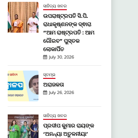
ସାହିତ୍ୟ ଖବର
ଉପରାଷ୍ଟ୍ରପତି ସି.ପି.
ରାଧାକୃଷ୍ଣନଙ୍କ ଦ୍ଵାରା
“ଆମ ରାଷ୍ଟ୍ରପତି : ଆମ
ଗୌରବ” ପୁସ୍ତକ
ଲୋକାର୍ପିତ
July 30, 2026
ସ୍ତମ୍ଭ
ଅରାଜକତା
July 26, 2026
ସାହିତ୍ୟ ଖବର
ପ୍ରଦୀପ କୁମାର ରାୟଙ୍କ
‘ଅନନ୍ୟା ଅତୁଳନୀୟା’