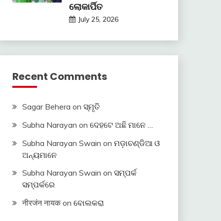
ଲୋକାର୍ପିତ
July 25, 2026
Recent Comments
Sagar Behera
on
ସ୍ମୃତି
Subha Narayan
on
ଦେହଟେ ଅଛି ମାନେ …
Subha Narayan Swain
on
ମଡ଼ାଚଣ୍ଡିଆ ଓ
ଅନ୍ୟମାନେ
Subha Narayan Swain
on
ସମ୍ପର୍କ
ସମ୍ପର୍କରେ
नीरजंन नायक
on
ବୋଲକରା