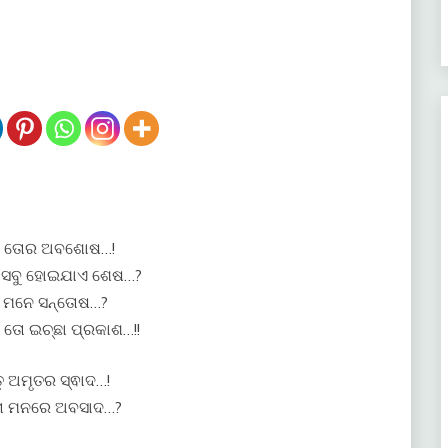
ଯେ ତୋର ଅବଶୋଷ…!
, ସବୁ ହୋଇଯାଏ ଶେଷ…?
ତୋ ମନେ ସନ୍ତୋଷ…?
ୋ ଇଚ୍ଛା ପ୍ରକାଶ…!!
ୃ ଅମୃତର ସ୍ଵାଦ…!
ହ ତୋ ମନରେ ଅବସାଦ…?