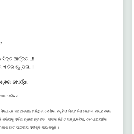
!
?
ିକ୍ତ ଆର୍ଦ୍ରତା…!!
 ଏ ଚିର ଶୂନ୍ୟତା…!!
େଶ୍ଵର
,
ଖୋର୍ଦ୍ଧା
େଖକ ପରିଚୟ
ିଦ୍ଧାନ୍ତ ସହ ଆଗେଇ ଚାଲିଥିବା ଲେଖିକା ମଧୁମିତା ମିଶ୍ର ନିଜ ଲେଖନୀ ମାଧ୍ୟମରେ
 କରିବାକୁ ସର୍ବଦା ପ୍ରଚେଷ୍ଟାରତ । ତାଙ୍କ ଲିଖିତ ଗଳ୍ପ,କବିତା, ଏବଂ ଧାରାବାହିକ
କାଶ ପାଇ ପାଠକୀୟ ସ୍ଵୀକୃତି ଲାଭ କରୁଛି ।