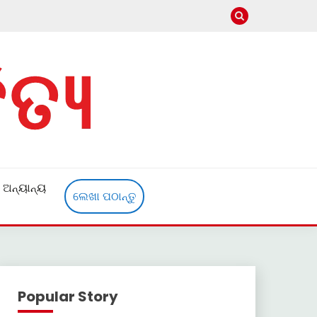
ଅନ୍ୟାନ୍ୟ
ଲେଖା ପଠାନ୍ତୁ
Popular Story