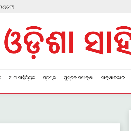
 ମଣ୍ଡଳୀ
ର
ଆମ ସାହିତ୍ୟିକ
ସ୍ତମ୍ଭ
ପୁସ୍ତକ ସମୀକ୍ଷା
ସାକ୍ଷାତକାର