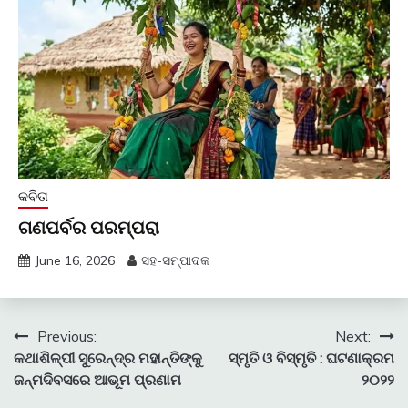
କବିତା
ଗଣପର୍ବର ପରମ୍ପରା
June 16, 2026
ସହ-ସମ୍ପାଦକ
Post
Previous:
Next:
କଥାଶିଳ୍ପୀ ସୁରେନ୍ଦ୍ର ମହାନ୍ତିଙ୍କୁ
ସ୍ମୃତି ଓ ବିସ୍ମୃତି : ଘଟଣାକ୍ରମ
navigation
ଜନ୍ମଦିବସରେ ଆଭୂମ ପ୍ରଣାମ
୨୦୨୨