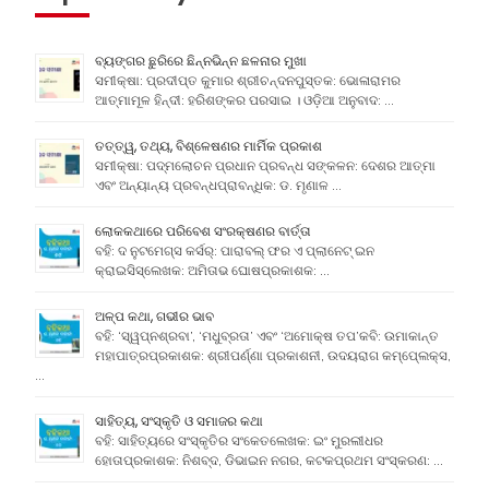
ବ୍ୟଙ୍ଗର ଛୁରିରେ ଛିନ୍ନଭିନ୍ନ ଛଳନାର ମୁଖା
ସମୀକ୍ଷା: ପ୍ରଦୀପ୍ତ କୁମାର ଶ୍ରୀଚନ୍ଦନପୁସ୍ତକ: ଭୋଳାରାମର
ଆତ୍ମାମୂଳ ହିନ୍ଦୀ: ହରିଶଙ୍କର ପରସାଇ । ଓଡ଼ିଆ ଅନୁବାଦ: …
ତତ୍ତ୍ୱ, ତଥ୍ୟ, ବିଶ୍ଳେଷଣର ମାର୍ମିକ ପ୍ରକାଶ
ସମୀକ୍ଷା: ପଦ୍ମଲୋଚନ ପ୍ରଧାନ ପ୍ରବନ୍ଧ ସଙ୍କଳନ: ଦେଶର ଆତ୍ମା
ଏବଂ ଅନ୍ୟାନ୍ୟ ପ୍ରବନ୍ଧପ୍ରାବନ୍ଧିକ: ଡ. ମୃଣାଳ …
ଲୋକକଥାରେ ପରିବେଶ ସଂରକ୍ଷଣର ବାର୍ତ୍ତା
ବହି: ଦ ନୁଟମେଗ୍ସ କର୍ସର୍: ପାରାବଲ୍ ଫର ଏ ପ୍ଲାନେଟ୍ ଇନ
କ୍ରାଇସିସ୍ଲେଖକ: ଅମିତାଭ ଘୋଷପ୍ରକାଶକ: …
ଅଳ୍ପ କଥା, ଗଭୀର ଭାବ
ବହି: ‘ସ୍ୱପ୍ନଶ୍ରବା’, ‘ମଧୁବ୍ରତା’ ଏବଂ ‘ଅମୋକ୍ଷ ତପ’କବି: ଉମାକାନ୍ତ
ମହାପାତ୍ରପ୍ରକାଶକ: ଶ୍ରୀପର୍ଣ୍ଣା ପ୍ରକାଶନୀ, ଉଦୟରାଗ କମ୍ପେ୍ଲକ୍ସ,
…
ସାହିତ୍ୟ, ସଂସ୍କୃତି ଓ ସମାଜର କଥା
ବହି: ସାହିତ୍ୟରେ ସଂସ୍କୃତିର ସଂକେତଲେଖକ: ଇଂ ମୁରଲୀଧର
ହୋତାପ୍ରକାଶକ: ନିଶବ୍ଦ, ଡିଭାଇନ ନଗର, କଟକପ୍ରଥମ ସଂସ୍କରଣ: …