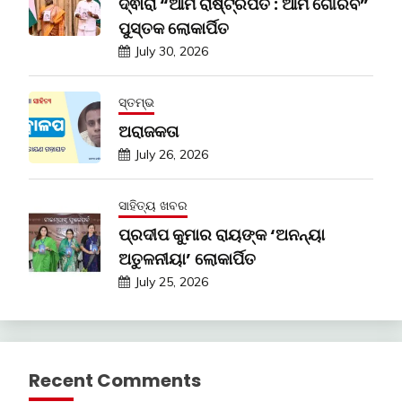
ଦ୍ଵାରା “ଆମ ରାଷ୍ଟ୍ରପତି : ଆମ ଗୌରବ”
ପୁସ୍ତକ ଲୋକାର୍ପିତ
July 30, 2026
ସ୍ତମ୍ଭ
ଅରାଜକତା
July 26, 2026
ସାହିତ୍ୟ ଖବର
ପ୍ରଦୀପ କୁମାର ରାୟଙ୍କ ‘ଅନନ୍ୟା
ଅତୁଳନୀୟା’ ଲୋକାର୍ପିତ
July 25, 2026
Recent Comments