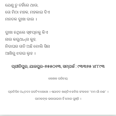
ଯେଣୁ ତୁ ତହିଁରେ ଥାଉ,
ତୋ ମିଠା ମହକ, ମହକାଇ ଦିଏ
ମନତଳ ଦୁଃଖ ଦାଉ ।
ଦୁଃଖ ନଥିଲେ ସ୍ଵପ୍ନକୁ କିଏ
ନାଉ କରୁଥାନ୍ତା କୁହ,
ନିଦାଘର ତାତି ଅଛି ବୋଲି ସିନା
ଆଖିରୁ ଝରଇ ଲୁହ ।
ପ୍ରୀତିପୁର, ଯାଜପୁର-୭୫୫୦୧୩, ସମ୍ପର୍କ : ୯୩୩୭୫ ୪୮୮୯୩
ଲେଖକ ପରିଚୟ
ପ୍ରତିଦିନ ଅନ୍ତତଃ ପଦଟିଏ ଲେଖେ । ଏଯାବତ ଖଣ୍ଡିଏ କବିତା ସଂକଳନ “ତମ ଗାଁ ନଈ” ।
ପାଠକଙ୍କ ଭଲପାଇବା ହିଁ ମୋର ପୁଞ୍ଜି ।