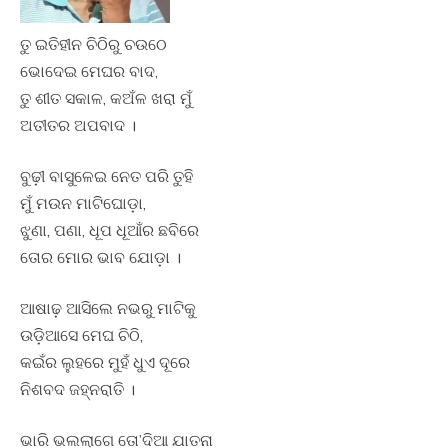
ତୁ ଇତିହୀନ ଚିଠିରୁ ଚଉଠେ
ଭୋଦେଇ ମେଘର ବାଦ,
ତୁ ଶୀତ ସକାଳ, କଅଁଳ ଖରା ମୁଁ
ଅତୀତର ଅପବାଦ ।
ବୁଢ଼ୀ ବାସୁଳେଇ ନେତ ପରି ତୁହି
ମୁଁ ମଉନ ମାଟିଘୋଡ଼ା,
ଝୁଣା, ପଣା, ଧୂପ ଧୂଆଁର ଛବିରେ
ତୋର ମୋର ଭାବ ଯୋଡ଼ା ।
ଆଷାଢ଼ ଆସିଲେ ନଭରୁ ମାଟିକୁ
ଉଡ଼ିଆସେ ମେଘ ଚିଠି,
କଇଁର ଲୁହରେ ମୁହଁ ଧୁଏ ଦୂରେ
ନିଶବଦ ଜହ୍ନରାତି ।
ଭାରି ଭଲଲାଗେ ତୋ’ଦିଆ ଯାତନା