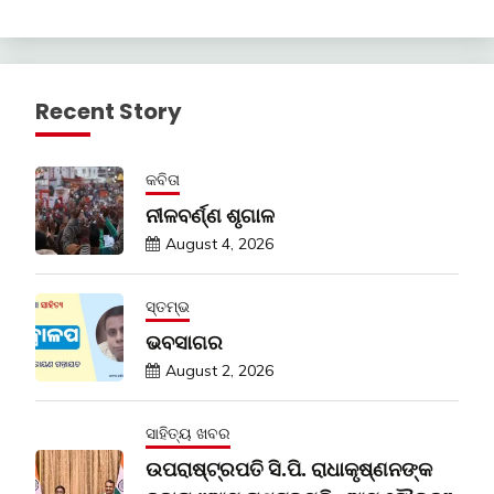
Recent Story
କବିତା
ନୀଳବର୍ଣ୍ଣ ଶୃଗାଳ
August 4, 2026
ସ୍ତମ୍ଭ
ଭବସାଗର
August 2, 2026
ସାହିତ୍ୟ ଖବର
ଉପରାଷ୍ଟ୍ରପତି ସି.ପି. ରାଧାକୃଷ୍ଣନଙ୍କ