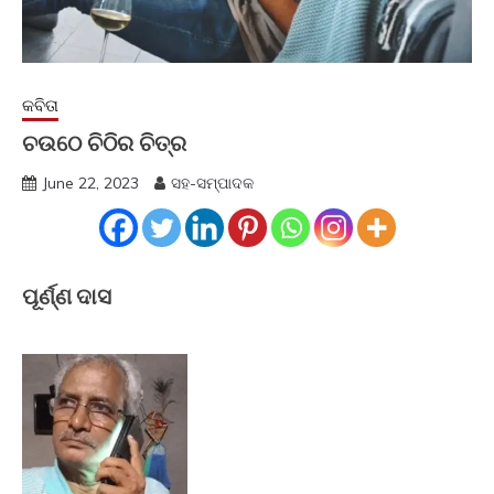
କବିତା
ଚଉଠେ ଚିଠିର ଚିତ୍ର
June 22, 2023
ସହ-ସମ୍ପାଦକ
ପୂର୍ଣ୍ଣ ଦାସ