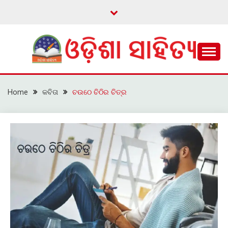
Skip
to
content
ଓଡ଼ିଆ ଇ-ସାହିତ୍ୟକୁ ଆଗକୁ ନେବାକୁ ଏକ ନୂଆ ପ୍ରଚେଷ୍ଠା
ଓଡ଼ିଶା ସାହିତ୍ୟ
Home
କବିତା
ଚଉଠେ ଚିଠିର ଚିତ୍ର