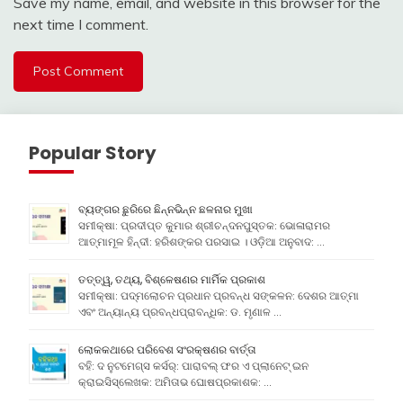
Save my name, email, and website in this browser for the
next time I comment.
Popular Story
ବ୍ୟଙ୍ଗର ଛୁରିରେ ଛିନ୍ନଭିନ୍ନ ଛଳନାର ମୁଖା
ସମୀକ୍ଷା: ପ୍ରଦୀପ୍ତ କୁମାର ଶ୍ରୀଚନ୍ଦନପୁସ୍ତକ: ଭୋଳାରାମର
ଆତ୍ମାମୂଳ ହିନ୍ଦୀ: ହରିଶଙ୍କର ପରସାଇ । ଓଡ଼ିଆ ଅନୁବାଦ: …
ତତ୍ତ୍ୱ, ତଥ୍ୟ, ବିଶ୍ଳେଷଣର ମାର୍ମିକ ପ୍ରକାଶ
ସମୀକ୍ଷା: ପଦ୍ମଲୋଚନ ପ୍ରଧାନ ପ୍ରବନ୍ଧ ସଙ୍କଳନ: ଦେଶର ଆତ୍ମା
ଏବଂ ଅନ୍ୟାନ୍ୟ ପ୍ରବନ୍ଧପ୍ରାବନ୍ଧିକ: ଡ. ମୃଣାଳ …
ଲୋକକଥାରେ ପରିବେଶ ସଂରକ୍ଷଣର ବାର୍ତ୍ତା
ବହି: ଦ ନୁଟମେଗ୍ସ କର୍ସର୍: ପାରାବଲ୍ ଫର ଏ ପ୍ଲାନେଟ୍ ଇନ
କ୍ରାଇସିସ୍ଲେଖକ: ଅମିତାଭ ଘୋଷପ୍ରକାଶକ: …