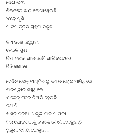
ଦେଖ ଦେଖ
ନିଉଜରେ କ’ଣ ଲେଖାହେଇଛି
‘ଏବେ ପୁଣି
ମାଟିପାତ୍ରର ଚାହିଦା ବଢୁଛି’…
କିଏ ଜଣେ କହୁଥିଲା
ଲୋକେ ପୁଣି
ନିମ, ହଳଦୀ ଖାଇଲେଣି ଖାଲିପେଟରେ
ନିତି ସକାଳେ
ସେଦିନ କେକ୍ ବାଣ୍ଟିବାକୁ ଯୋଉ ଲୋକ ଆସିଥିଲେ
ବାରମ୍ବାର କହୁଥିଲେ
ଏ କେକ୍ ଘରେ ତିଆରି ହେଇଛି,
ତଥାପି
ଖଣ୍ଡ ନଡ଼ିଆ ଓ ଭୂଇଁ ବାଦାମ ପକା
ବିରି ପୋଡ଼ପିଠାକୁ ଲୋକେ ବେଶୀ ଖୋଜୁଛନ୍ତି
ପୁରୁଣା ସମୟ ଫେରୁଛି …