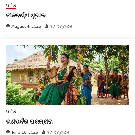
କବିତା
ନୀଳବର୍ଣ୍ଣ ଶୃଗାଳ
August 4, 2026
ସହ-ସମ୍ପାଦକ
କବିତା
ଗଣପର୍ବର ପରମ୍ପରା
June 16, 2026
ସହ-ସମ୍ପାଦକ