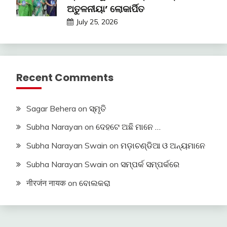
ଅତୁଳନୀୟା’ ଲୋକାର୍ପିତ
July 25, 2026
Recent Comments
Sagar Behera
on
ସ୍ମୃତି
Subha Narayan
on
ଦେହଟେ ଅଛି ମାନେ …
Subha Narayan Swain
on
ମଡ଼ାଚଣ୍ଡିଆ ଓ ଅନ୍ୟମାନେ
Subha Narayan Swain
on
ସମ୍ପର୍କ ସମ୍ପର୍କରେ
नीरजंन नायक
on
ବୋଲକରା