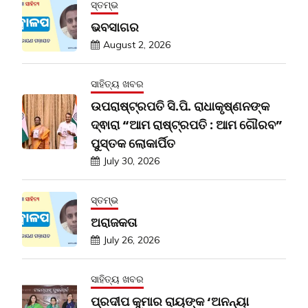
ସ୍ତମ୍ଭ
ଭବସାଗର
August 2, 2026
ସାହିତ୍ୟ ଖବର
ଉପରାଷ୍ଟ୍ରପତି ସି.ପି. ରାଧାକୃଷ୍ଣନଙ୍କ
ଦ୍ଵାରା “ଆମ ରାଷ୍ଟ୍ରପତି : ଆମ ଗୌରବ”
ପୁସ୍ତକ ଲୋକାର୍ପିତ
July 30, 2026
ସ୍ତମ୍ଭ
ଅରାଜକତା
July 26, 2026
ସାହିତ୍ୟ ଖବର
ପ୍ରଦୀପ କୁମାର ରାୟଙ୍କ ‘ଅନନ୍ୟା