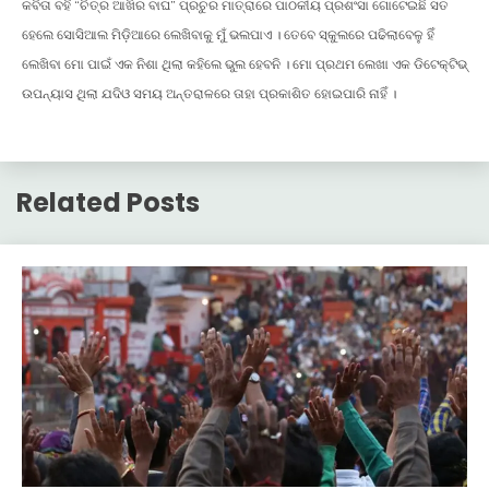
କବିତା ବହି “ଚିତ୍ର ଆଖିର ବାଘ” ପ୍ରଚୁର ମାତ୍ରାରେ ପାଠକୀୟ ପ୍ରଶଂସା ଗୋଟେଇଛି ସତ
ହେଲେ ସୋସିଆଲ ମିଡ଼ିଆରେ ଲେଖିବାକୁ ମୁଁ ଭଲପାଏ । ତେବେ ସ୍କୁଲରେ ପଢିଲାବେଳୁ ହିଁ
ଲେଖିବା ମୋ ପାଇଁ ଏକ ନିଶା ଥିଲା କହିଲେ ଭୁଲ ହେବନି । ମୋ ପ୍ରଥମ ଲେଖା ଏକ ଡିଟେକ୍ଟିଭ୍
ଉପନ୍ୟାସ ଥିଲା ଯଦିଓ ସମୟ ଅନ୍ତରାଳରେ ତାହା ପ୍ରକାଶିତ ହୋଇପାରି ନାହିଁ ।
Related Posts