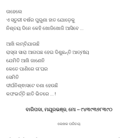
ତାହେଲେ
ଏ ସତୁରୀ ବର୍ଷର ପୁରୁଣା ହାତ ଯୋଡ଼େକୁ
ନିଶ୍ଚୟ ଦିନେ କେହି ଖୋଜିଖୋଜି ଆସିବେ …
ଆଖି ଲମ୍ବିଯାଉଛି
ରାସ୍ତା ସାରା ଆଗପଛ ହେଇ ଦିଶୁଛନ୍ତି ଆତ୍ମୀୟ
ଯେମିତି ଆଖି ଜାଣେନି
କେତେ ପାଣିରେ ତା’ଘର
ସେମିତି
ଦୀର୍ଘନିଶ୍ଵାସଟେ ବଣା ହେଉଛି
କଫଭର୍ତ୍ତି ଛାତି ଭିତରେ … !
ବାରିପଦା, ମୟୂରଭଞ୍ଜ, ମୋ – ୯୪୩୯୩୭୮୩୯୦
ଲେଖକ ପରିଚୟ