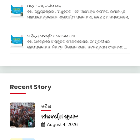
ଅଳ୍ପ କଥା, ଗଭୀର ଭାବ
ବହି: ‘ସ୍ୱପ୍ନଶ୍ରବା’, ‘ମଧୁବ୍ରତା’ ଏବଂ ‘ଅମୋକ୍ଷ ତପ’କବି: ଉମାକାନ୍ତ
ମହାପାତ୍ରପ୍ରକାଶକ: ଶ୍ରୀପର୍ଣ୍ଣା ପ୍ରକାଶନୀ, ଉଦୟରାଗ କମ୍ପେ୍ଲକ୍ସ,
…
ସାହିତ୍ୟ, ସଂସ୍କୃତି ଓ ସମାଜର କଥା
ବହି: ସାହିତ୍ୟରେ ସଂସ୍କୃତିର ସଂକେତଲେଖକ: ଇଂ ମୁରଲୀଧର
ହୋତାପ୍ରକାଶକ: ନିଶବ୍ଦ, ଡିଭାଇନ ନଗର, କଟକପ୍ରଥମ ସଂସ୍କରଣ: …
Recent Story
କବିତା
ନୀଳବର୍ଣ୍ଣ ଶୃଗାଳ
August 4, 2026