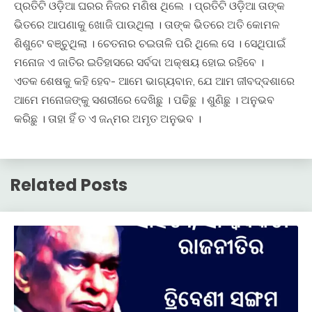
ପ୍ରତିଟି ଓଡ଼ିଆ ଘରର ନିଜର ମଣିଷ ଥିଲେ । ପ୍ରତିଟି ଓଡ଼ିଆ ତାଙ୍କ
ଭିତରେ ଆପଣାକୁ ଖୋଜି ପାଉଥିଲା । ତାଙ୍କ ଭିତରେ ଅତି କୋମଳ
ଶିଶୁଟେ ବଞ୍ଚୁଥିଲା । ଚେତନାର ଚଇତାଳି ପରି ଥିଲେ ସେ । ସେଥିପାଇଁ
ମନୋଜ ଏ ଜାତିର ଇତିହାସରେ ସର୍ବଦା ଅକ୍ଷୟ ହୋଇ ରହିବେ ।
ଏତକ ଶେଷକୁ କହି ହେବ- ଆମେ ଭାଗ୍ୟବାନ, ଯେ ଆମ ଜୀବଦ୍ଦଶାରେ
ଆମେ ମନୋଜଙ୍କୁ ସଶରୀରେ ଦେଖିଛୁ । ପଢିଛୁ । ଶୁଣିଛୁ । ଅନୁଭବ
କରିଛୁ । ତାହା ହିଁ ତ ଏ ଜନ୍ମର ଅମୃତ ଅନୁଭବ ।
Related Posts