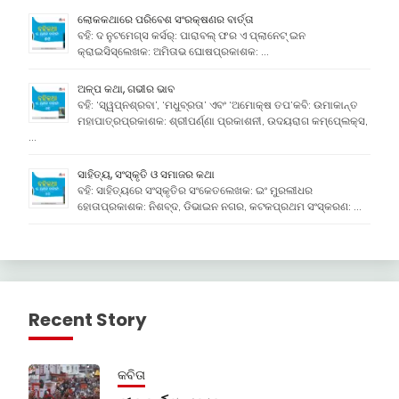
ଲୋକକଥାରେ ପରିବେଶ ସଂରକ୍ଷଣର ବାର୍ତ୍ତା
ବହି: ଦ ନୁଟମେଗ୍ସ କର୍ସର୍: ପାରାବଲ୍ ଫର ଏ ପ୍ଲାନେଟ୍ ଇନ
କ୍ରାଇସିସ୍ଲେଖକ: ଅମିତାଭ ଘୋଷପ୍ରକାଶକ: …
ଅଳ୍ପ କଥା, ଗଭୀର ଭାବ
ବହି: ‘ସ୍ୱପ୍ନଶ୍ରବା’, ‘ମଧୁବ୍ରତା’ ଏବଂ ‘ଅମୋକ୍ଷ ତପ’କବି: ଉମାକାନ୍ତ
ମହାପାତ୍ରପ୍ରକାଶକ: ଶ୍ରୀପର୍ଣ୍ଣା ପ୍ରକାଶନୀ, ଉଦୟରାଗ କମ୍ପେ୍ଲକ୍ସ,
…
ସାହିତ୍ୟ, ସଂସ୍କୃତି ଓ ସମାଜର କଥା
ବହି: ସାହିତ୍ୟରେ ସଂସ୍କୃତିର ସଂକେତଲେଖକ: ଇଂ ମୁରଲୀଧର
ହୋତାପ୍ରକାଶକ: ନିଶବ୍ଦ, ଡିଭାଇନ ନଗର, କଟକପ୍ରଥମ ସଂସ୍କରଣ: …
Recent Story
କବିତା