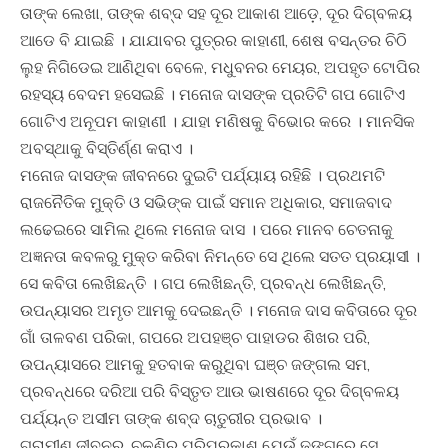
ତାଙ୍କ ଲେଖା, ତାଙ୍କ ଶବ୍ଦ ସହ ଦୂର ଆକାଶ ଆଡ଼େ, ଦୂର ଦିଗ୍‍ବଳୟ
ଆଡେ ବି ଯାଇଛି । ଯାଯାବର ପୁତ୍ରର କାହାଣୀ, ଶେଷ ବସନ୍ତର ଚିଠି
ଲୁହ ନିଗିଡେଇ ଆଣିଥିବା ବେଳେ, ମଧୁବନର ମେୟର, ଅପହୃତ ଟୋପିର
ରହସ୍ୟ ବେଦମ ହସେଇଛି । ମନୋଜ ଦାସଙ୍କ ପ୍ରତିଟି ଗପ ଗୋଟିଏ
ଗୋଟିଏ ଅନୂପମ କାହାଣୀ । ଯାହା ମଣିଷକୁ ବିଭୋର କରେ । ମାନସିକ
ଅବସ୍ଥାକୁ ବିସ୍ତିର୍ଣ୍ଣ କରାଏ ।
ମନୋଜ ଦାସଙ୍କ ଜୀବନରେ ଦୁଇଟି ପର୍ଯ୍ୟାୟ ରହିଛି । ପ୍ରଥମଟି
ରାଜନୈତିକ ମୁକ୍ତି ଓ ସଭିଙ୍କ ପାଇଁ ସମାନ ଅଧିକାର, ସମାଜବାଦ
ଲଢେଇରେ ସାମିଲ ଥିଲେ ମନୋଜ ଦାସ । ପରେ ମାନବ ଚେତନାକୁ
ଅଜ୍ଞନତା କବଳରୁ ମୁକ୍ତ କରିବା ନିମନ୍ତେ ସେ ଥିଲେ ସତତ ପ୍ରୟାସୀ ।
ସେ କବିତା ଲେଖିଛନ୍ତି । ଗପ ଲେଖିଛନ୍ତି, ପ୍ରବନ୍ଧ ଲେଖିଛନ୍ତି,
ଉପନ୍ୟାସର ଅମୃତ ଆମକୁ ଦେଇଛନ୍ତି । ମନୋଜ ଦାସ କବିତାରେ ଦୂର
ଗାଁ ତାଳବଣ ପରିକା, ଗପରେ ଅପହଞ୍ଚ ପାହାଡର ଶିଖର ପରି,
ଉପନ୍ୟାସରେ ଆମକୁ ହତବାକ କରୁଥିବା ଘଞ୍ଚ ଜଙ୍ଗଲ ସମ,
ପ୍ରବନ୍ଧରେ ଦରିଆ ପରି ବିସ୍ତୃତ ଆଉ ଭାଷଣରେ ଦୂର ଦିଗ୍‍ବଳୟ
ପର୍ଯ୍ୟନ୍ତ ଅସୀମ ତାଙ୍କ ଶବ୍ଦ ଚାତୁରୀର ପ୍ରଭାବ ।
ଗ୍ରାମୀଣ ଜୀବନର, ଚଳଣିର ପରିପ୍ରକାଶ ଯେଉଁ ଢଙ୍ଗରେ ସେ