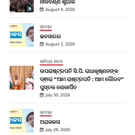
ନୀଳବର୍ଣ୍ଣ ଶୃଗାଳ
August 4, 2026
ସ୍ତମ୍ଭ
ଭବସାଗର
August 2, 2026
ସାହିତ୍ୟ ଖବର
ଉପରାଷ୍ଟ୍ରପତି ସି.ପି. ରାଧାକୃଷ୍ଣନଙ୍କ
ଦ୍ଵାରା “ଆମ ରାଷ୍ଟ୍ରପତି : ଆମ ଗୌରବ”
ପୁସ୍ତକ ଲୋକାର୍ପିତ
July 30, 2026
ସ୍ତମ୍ଭ
ଅରାଜକତା
July 26, 2026