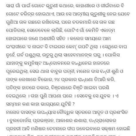
ସାରା ଗାଁ ପାଇଁ ଗୋଟେ ଭୂତୁଣୀ କଥାରେ, କାହାଣୀରେ ଓ ଜୀଇଁବାରେ ବି
ଗୋଟେ ଚରିତ୍ର ହୋଇଥାଏ, ଆଉ ସେ ଆତ୍ମୀୟ ଭୂତୁଣୀକୁ ନେଇ ଯେବେ
ଗୁଣିଆ ତାଳ ଗଛରେ ରଖିଦେଲା, ପରେ ଚଡକମାରି ସେ ତାଳ ଗଛ
ପୋଡିଗଲା, ସେତେବେଳେ ଲାଗିଛି, ଗୋଟିଏ ଗାଁ କେମିତି ଏକାତ୍ମ
ହୋଇପାରେ ଜଣେ ଅଶରୀରି ସହିତ । କଲେଜ ସମୟରେ ଆମ
ଇଂରାଜୀରେ ‘ଦ ନାଇଟ ଦି ଟାଇଗର କେମ୍‍’ ଗପଟି ଥିଲା । ସେଥିରେ ବାଘ
ନୁହେଁ, ଗର୍ବ ପଶୁଥିଲା, ଉତୁରୁ ଥିଲା ସାହେବମାନଙ୍କ ଘରୁ । ପୋଲିସ
ଯାହାଙ୍କୁ କମୁନିଷ୍ଟ ଆନ୍ଦୋଳନରେ ବାନ୍ଧିନେଇ ହାଜତରେ
ପୂରେଇଥିଲା, ସେଇ ଥାନା ବାବୁର ପତ୍ନୀ, ମନୋଜ ଦାସ ବନ୍ଦୀ ଶୁଣି ଓ
ତାଙ୍କ ଲେଖାରେ ବିଭୋର, ୨୪ ପ୍ରକାର ରାନ୍ଧଣା ତିଆରି କରି,
ପତିଙ୍କ ହାତରେ ଡକାଇ, ବିଞ୍ଚଣାରେ ବିଞ୍ଚି ଖାଇବା ପରଶି
ଦେଇଥିଲେ । ତାହା ପୁଣି ଆପଣା ଘରେ । ସେବେକୁ ସେ ଯୁବକ । ଏ
ସମ୍ମାନ କଣ କାହା ଭାଗ୍ୟରେ ଯୁଟିଛି ?
ମନୋଜ ଦାସଙ୍କ ଉପନ୍ୟାସ ବୌଦ୍ଧିକ ସ୍ତରରେ ଆଦୃତ ଓ ପ୍ରଶଂସିତ
। ବୁଲଡୋର୍ଜସ, ପ୍ରଭଞ୍ଜନ, ଆକାଶର ଈଶାରା, ତନ୍ଦ୍ରାଲୋକର
ପ୍ରହରୀ ଆଦି ମଣିଷର ଚେତନାରେ ଦୀପ ଜଳେଇବାରେ ସକ୍ଷମ ହୋଇଛି