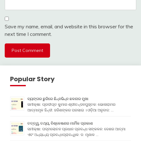
Save my name, email, and website in this browser for the
next time I comment.
Popular Story
ବ୍ୟଙ୍ଗର ଛୁରିରେ ଛିନ୍ନଭିନ୍ନ ଛଳନାର ମୁଖା
ସମୀକ୍ଷା: ପ୍ରଦୀପ୍ତ କୁମାର ଶ୍ରୀଚନ୍ଦନପୁସ୍ତକ: ଭୋଳାରାମର
ଆତ୍ମାମୂଳ ହିନ୍ଦୀ: ହରିଶଙ୍କର ପରସାଇ । ଓଡ଼ିଆ ଅନୁବାଦ: …
ତତ୍ତ୍ୱ, ତଥ୍ୟ, ବିଶ୍ଳେଷଣର ମାର୍ମିକ ପ୍ରକାଶ
ସମୀକ୍ଷା: ପଦ୍ମଲୋଚନ ପ୍ରଧାନ ପ୍ରବନ୍ଧ ସଙ୍କଳନ: ଦେଶର ଆତ୍ମା
ଏବଂ ଅନ୍ୟାନ୍ୟ ପ୍ରବନ୍ଧପ୍ରାବନ୍ଧିକ: ଡ. ମୃଣାଳ …