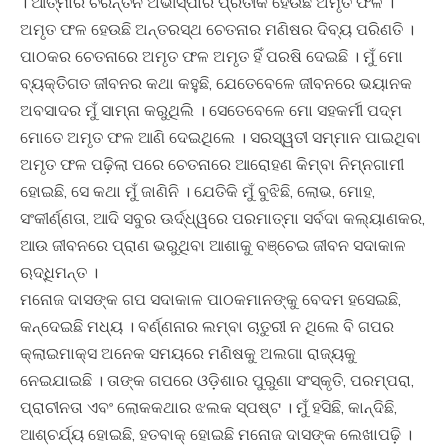
। ଆତ୍ମାର ଚିରନ୍ତନ ଅଭୀସ୍‍ପାର ପ୍ରତୀକ ହେଉଛି ଅମୃତ ଫଳ ।
ଅମୃତ ଫଳ ହେଉଛି ଅନ୍ତରସ୍ଥ ଚେତନାର ମଣିଷର ଦିବ୍ୟ ପରିଣତି ।
ପାଠକର ଚେତନାରେ ଅମୃତ ଫଳ ଅମୃତ ହିଁ ପରଷି ଦେଇଛି । ମୁଁ ମୋ
ବ୍ୟକ୍ତିଗତ ଜୀବନର କଥା କହୁଛି, ଯେତେବେଳେ ଜୀବନରେ ଭୟାନକ
ଅବସାଦର ମୁଁ ସାମ୍ନା କରୁଥିଲି । ସେତେବେଳେ ମୋ ସହକର୍ମୀ ପଦ୍ମ
ମୋତେ ଅମୃତ ଫଳ ଆଣି ଦେଇଥିଲେ । ସରସ୍ୱତୀ ସମ୍ମାନ ପାଇଥିବା
ଅମୃତ ଫଳ ପଢ଼ିଲା ପରେ ଚେତନାରେ ଆରୋହଣ କିମ୍ବା ନିମ୍ନଗାମୀ
ହୋଇଛି, ସେ କଥା ମୁଁ ଜାଣିନି । ଯେତିକି ମୁଁ ବୁଝିଛି, ଲୋଭ, ମୋହ,
ସଂକୀର୍ଣ୍ଣତା, ଆଦି ସବୁର ଊର୍ଦ୍ଧ୍ୱରେ ପରମାତ୍ମା ସର୍ବଦା କଲ୍ୟାଣକର,
ଆଉ ଜୀବନରେ ପ୍ରାଣ ଭରୁଥିବା ଆଶାକୁ ବଞ୍ଚେଇ ଜୀବନ ସଦାକାଳ
ଋଦ୍ଧିମନ୍ତ ।
ମନୋଜ ଦାସଙ୍କ ଗପ ସଦାକାଳ ପାଠକମାନଙ୍କୁ ବେଦମ ହସେଇଛି,
କନ୍ଦେଇଛି ମଧ୍ୟ । ବର୍ଣ୍ଣନାର ଲମ୍ବା ଚାତୁରୀ ନ ଥିଲେ ବି ଗପର
କ୍ଲାଇମାକ୍ସ ଅନେକ ସମୟରେ ମଣିଷକୁ ଅଲଗା ରାଜ୍ୟକୁ
ନେଇଯାଇଛି । ତାଙ୍କ ଗପରେ ଓଡି଼ଶାର ପୁରୁଣା ସଂସ୍କୃତି, ପରମ୍ପରା,
ପ୍ରାଚୀନତା ଏବଂ ଲୋକକଥାର ଝଲକ ସ୍ପଷ୍ଟ । ମୁଁ ହସିଛି, କାନ୍ଦିଛି,
ଆଶ୍ଚର୍ଯ୍ୟ ହୋଇଛି, ହତବାକ୍‍ ହୋଇଛି ମନୋଜ ଦାସଙ୍କ ଲେଖାପଢ଼ି ।