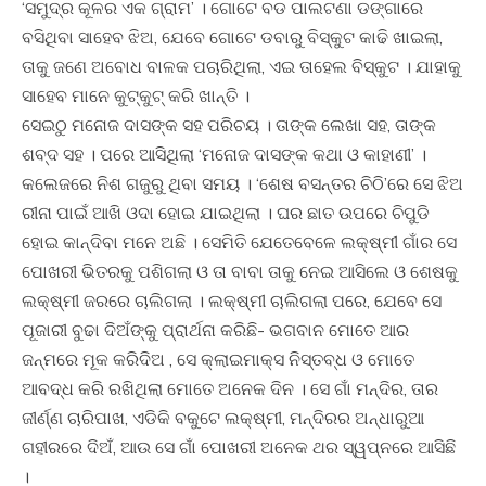
‘ସମୁଦ୍ର କୂଳର ଏକ ଗ୍ରାମ’ । ଗୋଟେ ବଡ ପାଲଟଣା ଡଙ୍ଗାରେ
ବସିଥିବା ସାହେବ ଝିଅ, ଯେବେ ଗୋଟେ ଡବାରୁ ବିସ୍କୁଟ କାଢି ଖାଇଲା,
ତାକୁ ଜଣେ ଅବୋଧ ବାଳକ ପଚାରିଥିଲା, ଏଇ ତାହେଲ ବିସ୍କୁଟ । ଯାହାକୁ
ସାହେବ ମାନେ କୁଟ୍‍କୁଟ୍‍ କରି ଖାନ୍ତି ।
ସେଇଠୁ ମନୋଜ ଦାସଙ୍କ ସହ ପରିଚୟ । ତାଙ୍କ ଲେଖା ସହ, ତାଙ୍କ
ଶବ୍ଦ ସହ । ପରେ ଆସିଥିଲା ‘ମନୋଜ ଦାସଙ୍କ କଥା ଓ କାହାଣୀ’ ।
କଲେଜରେ ନିଶ ଗଜୁରୁ ଥିବା ସମୟ । ‘ଶେଷ ବସନ୍ତର ଚିଠି’ରେ ସେ ଝିଅ
ରୀନା ପାଇଁ ଆଖି ଓଦା ହୋଇ ଯାଇଥିଲା । ଘର ଛାତ ଉପରେ ଚିପୁଡି
ହୋଇ କାନ୍ଦିବା ମନେ ଅଛି । ସେମିତି ଯେତେବେଳେ ଲକ୍ଷ୍ମୀ ଗାଁର ସେ
ପୋଖରୀ ଭିତରକୁ ପଶିଗଲା ଓ ତା ବାବା ତାକୁ ନେଇ ଆସିଲେ ଓ ଶେଷକୁ
ଲକ୍ଷ୍ମୀ ଜରରେ ଚାଲିଗଲା । ଲକ୍ଷ୍ମୀ ଚାଲିଗଲା ପରେ, ଯେବେ ସେ
ପୂଜାରୀ ବୁଢା ଦିଅଁଙ୍କୁ ପ୍ରାର୍ଥନା କରିଛି- ଭଗବାନ ମୋତେ ଆର
ଜନ୍ମରେ ମୂକ କରିଦିଅ , ସେ କ୍ଲାଇମାକ୍ସ ନିସ୍ତବ୍ଧ ଓ ମୋତେ
ଆବଦ୍ଧ କରି ରଖିଥିଲା ମୋତେ ଅନେକ ଦିନ । ସେ ଗାଁ ମନ୍ଦିର, ତାର
ଜୀର୍ଣ୍ଣ ଚାରିପାଖ, ଏଡିକି ବକୁଟେ ଲକ୍ଷ୍ମୀ, ମନ୍ଦିରର ଅନ୍ଧାରୁଆ
ଗହୀରରେ ଦିଅଁ, ଆଉ ସେ ଗାଁ ପୋଖରୀ ଅନେକ ଥର ସ୍ୱପ୍ନରେ ଆସିଛି
।