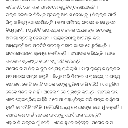
କରିଛନ୍ତି, ତାହା ସାରା ଭାରତରେ କ୍ୱଚିତ୍‍ ଦେଖାଯାଇଛି ।
ତାଙ୍କ ଲେଖାର ବିଭିନ୍ନ ସ୍ତରକୁ ଆପଣ ଦେଖନ୍ତୂ । ପିଲାଙ୍କ ପାଇଁ
ଶିଶୁ ସାହିତ୍ୟ ସେ ଲେଖିଛନ୍ତି । କଥା ସାହିତ୍ୟ, ଗପରେ ତ ସେ ଥିଲେ
ବିଷ୍ଣୁଶର୍ମା । ପ୍ରତିଟି ଉପନ୍ୟାସ ତାଙ୍କର ଆପଣଙ୍କ ଚେତନାକୁ
ଅଲଗା ସ୍ତରକୁ ନେଇଯିବ । ପିଲାଙ୍କଠାରୁ ଆରମ୍ଭ କରି
ଆଧ୍ୟାତ୍ମିକତା ପ୍ରତିଟି ସ୍ତରକୁ ଗଭୀର ଭାବେ ସେ ଛୁଇଁଛନ୍ତି ।
ଖବରକାଗଜରେ ସ୍ତମ୍ଭ ଲେଖିଛନ୍ତି । ସଂପାଦନା କରିଛନ୍ତି । ଆଉ
ସଦାକାଳ ଶ୍ରେଷ୍ଠ ଭାବେ ସବୁ କିଛି କରିଛନ୍ତି ।
ମନୋଜ ଦାସ ଯିବାର ଦୁଇ ସପ୍ତାହ ଚାଲିଲାଣି । ସାରା ରାଜ୍ୟ ଭୟଙ୍କର
ମହାମାରୀର ସାମ୍ନା କରୁଛି । କିନ୍ତୁ ତାରି ଭିତରେ ଏ ରାଜ୍ୟର, ଏ ରାଜ୍ୟ
ବାହାରର କୋଟି କୋଟି ପାଠକ ତାଙ୍କୁ ଝୁରିବା ଜାରି ରହିଛି । ସେ ଝୁରିବା
କେବେ ସରିବ ବି ନାହିଁ । ଅନେକ ମତେ ପ୍ରଶ୍ନ କରନ୍ତି- ମନୋଜ ଦାସ
ଏତେ ଲୋକପ୍ରିୟ କାହିଁକି ? ଗୋପୀ ମହାନ୍ତିଙ୍କ ପରି ତାଙ୍କ ବର୍ଣ୍ଣନା
ନୁହେଁ, ବା ଏମିତି ଏମିତି । କୌଣସି ଅନ୍ୟ ଲେଖକଙ୍କ କଥା ମୁଁ କହୁନାହିଁ ।
ତଥାପି କଣ ପାଇଁ ମନୋଜ ଦାସଙ୍କୁ ସଭିଏଁ ଭଲ ପାଆନ୍ତି?
ଏହାର କି ଉତ୍ତର ମୁଁ ଦେବି । ଏତକ ହୁଏତ କହିହେବ- ମନୋଜ ଦାସ