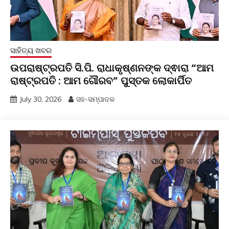
ସାହିତ୍ୟ ଖବର
ଉପରାଷ୍ଟ୍ରପତି ସି.ପି. ରାଧାକୃଷ୍ଣନଙ୍କ ଦ୍ଵାରା “ଆମ
ରାଷ୍ଟ୍ରପତି : ଆମ ଗୌରବ” ପୁସ୍ତକ ଲୋକାର୍ପିତ
July 30, 2026
ସହ-ସମ୍ପାଦକ