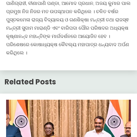
ପାଣିଗ୍ରାହୀ, ବୀଣାପାଣି ପଣ୍ଡା, ଆମୋଦ ପ୍ରଧାନ, ଅଜୟ କୁମାର ପାଲ
ପ୍ରମୁଖ ନିଜ ନିଜର ମତ ଉପସ୍ଥାପନ କରିଥିଲେ । ଚଳିତ ବର୍ଷର
ପୁସ୍ତକମେଳା ରାଜ୍ୟ ବିଦ୍ୟାଳୟ ଓ ଗଣଶିକ୍ଷା ମନ୍ତ୍ରୀ ତଥା ରାଜସ୍ଵ
ମନ୍ତ୍ରୀ ସୁଦାମ ମାରାଣ୍ଡି ଏବଂ ବାରିପଦା ପୌର ପରିଷଦର ଅଧ୍ୟକ୍ଷ
କୃଷ୍ଣାନନ୍ଦ ମହାନ୍ତିଙ୍କ ମାର୍ଗଦର୍ଶନରେ ଆୟୋଜିତ ହେବ ।
ପରିଶେଷରେ କୋଷାଧ୍ୟକ୍ଷ କୈବଲ୍ୟ ମହାପାତ୍ର ଧନ୍ୟବାଦ ଅର୍ପଣ
କରିଥିଲେ ।
Related Posts