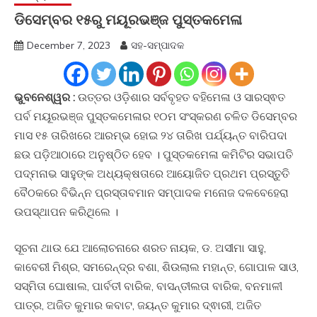
ଡିସେମ୍ବର ୧୫ରୁ ମୟୂରଭଞ୍ଜ ପୁସ୍ତକମେଳା
December 7, 2023
ସହ-ସମ୍ପାଦକ
ଭୁବନେଶ୍ୱର :
ଉତ୍ତର ଓଡ଼ିଶାର ସର୍ବବୃହତ ବହିମେଳା ଓ ସାରସ୍ଵତ
ପର୍ବ ମୟୂରଭଞ୍ଜ ପୁସ୍ତକମେଳାର ୧୦ମ ସଂସ୍କରଣ ଚଳିତ ଡିସେମ୍ବର
ମାସ ୧୫ ତାରିଖରେ ଆରମ୍ଭ ହୋଇ ୨୪ ତାରିଖ ପର୍ଯ୍ୟନ୍ତ ବାରିପଦା
ଛଉ ପଡ଼ିଆଠାରେ ଅନୁଷ୍ଠିତ ହେବ । ପୁସ୍ତକମେଳା କମିଟିର ସଭାପତି
ପଦ୍ମନାଭ ସାହୁଙ୍କ ଅଧ୍ୟକ୍ଷତାରେ ଆୟୋଜିତ ପ୍ରଥମ ପ୍ରସ୍ତୁତି
ବୈଠକରେ ବିଭିନ୍ନ ପ୍ରସ୍ତାବମାନ ସମ୍ପାଦକ ମନୋଜ ଦଳବେହେରା
ଉପସ୍ଥାପନ କରିଥିଲେ ।
ସୂଚନା ଥାଉ ଯେ ଆଲୋଚନାରେ ଶରତ ନାୟକ, ଡ. ଅସୀମା ସାହୁ,
କାବେରୀ ମିଶ୍ର, ସମରେନ୍ଦ୍ର ବଶା, ଶିଉଲାଲ ମହାନ୍ତ, ଗୋପାଳ ସାଓ,
ସସ୍ମିତା ଘୋଷାଲ, ପାର୍ବତୀ ବାରିକ, ବାସନ୍ତୀଲତା ବାରିକ, ବନମାଳୀ
ପାତ୍ର, ଅଜିତ କୁମାର କବାଟ, ଜୟନ୍ତ କୁମାର ଦ୍ଵାରୀ, ଅଜିତ