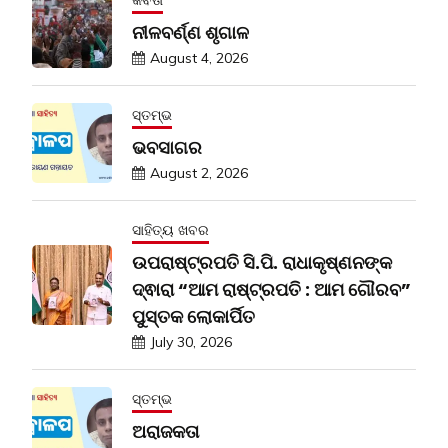
ନୀଳବର୍ଣ୍ଣ ଶୃଗାଳ
August 4, 2026
ସ୍ତମ୍ଭ
ଭବସାଗର
August 2, 2026
ସାହିତ୍ୟ ଖବର
ଉପରାଷ୍ଟ୍ରପତି ସି.ପି. ରାଧାକୃଷ୍ଣନଙ୍କ
ଦ୍ଵାରା “ଆମ ରାଷ୍ଟ୍ରପତି : ଆମ ଗୌରବ”
ପୁସ୍ତକ ଲୋକାର୍ପିତ
July 30, 2026
ସ୍ତମ୍ଭ
ଅରାଜକତା