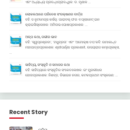
ଏବଂ ଅନ୍ୟାନ୍ୟ ପ୍ରବନ୍ଧପ୍ରାବନ୍ଧିକ: ଡ. ମୃଣାଳ …
ଲୋକକଥାରେ ପରିବେଶ ସଂରକ୍ଷଣର ବାର୍ତ୍ତା
ବହି: ଦ ନୁଟମେଗ୍ସ କର୍ସର୍: ପାରାବଲ୍ ଫର ଏ ପ୍ଲାନେଟ୍ ଇନ
କ୍ରାଇସିସ୍ଲେଖକ: ଅମିତାଭ ଘୋଷପ୍ରକାଶକ: …
ଅଳ୍ପ କଥା, ଗଭୀର ଭାବ
ବହି: ‘ସ୍ୱପ୍ନଶ୍ରବା’, ‘ମଧୁବ୍ରତା’ ଏବଂ ‘ଅମୋକ୍ଷ ତପ’କବି: ଉମାକାନ୍ତ
ମହାପାତ୍ରପ୍ରକାଶକ: ଶ୍ରୀପର୍ଣ୍ଣା ପ୍ରକାଶନୀ, ଉଦୟରାଗ କମ୍ପେ୍ଲକ୍ସ,
…
ସାହିତ୍ୟ, ସଂସ୍କୃତି ଓ ସମାଜର କଥା
ବହି: ସାହିତ୍ୟରେ ସଂସ୍କୃତିର ସଂକେତଲେଖକ: ଇଂ ମୁରଲୀଧର
ହୋତାପ୍ରକାଶକ: ନିଶବ୍ଦ, ଡିଭାଇନ ନଗର, କଟକପ୍ରଥମ ସଂସ୍କରଣ: …
Recent Story
କବିତା