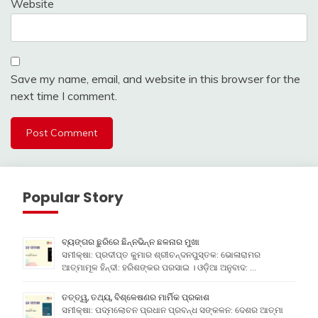
Website
Save my name, email, and website in this browser for the
next time I comment.
Popular Story
ବ୍ୟଙ୍ଗର ଛୁରିରେ ଛିନ୍ନଭିନ୍ନ ଛଳନାର ମୁଖା
ସମୀକ୍ଷା: ପ୍ରଦୀପ୍ତ କୁମାର ଶ୍ରୀଚନ୍ଦନପୁସ୍ତକ: ଭୋଳାରାମର
ଆତ୍ମାମୂଳ ହିନ୍ଦୀ: ହରିଶଙ୍କର ପରସାଇ । ଓଡ଼ିଆ ଅନୁବାଦ: …
ତତ୍ତ୍ୱ, ତଥ୍ୟ, ବିଶ୍ଳେଷଣର ମାର୍ମିକ ପ୍ରକାଶ
ସମୀକ୍ଷା: ପଦ୍ମଲୋଚନ ପ୍ରଧାନ ପ୍ରବନ୍ଧ ସଙ୍କଳନ: ଦେଶର ଆତ୍ମା