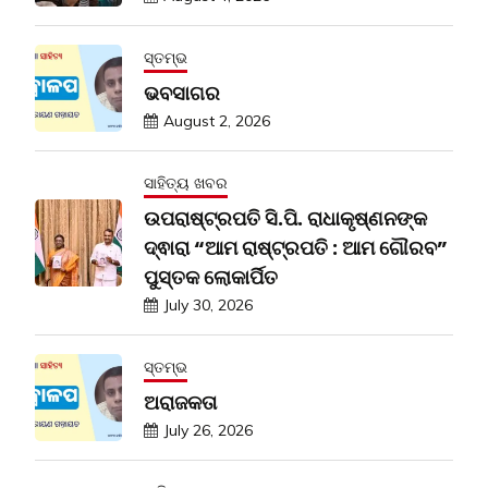
ସ୍ତମ୍ଭ
ଭବସାଗର
August 2, 2026
ସାହିତ୍ୟ ଖବର
ଉପରାଷ୍ଟ୍ରପତି ସି.ପି. ରାଧାକୃଷ୍ଣନଙ୍କ
ଦ୍ଵାରା “ଆମ ରାଷ୍ଟ୍ରପତି : ଆମ ଗୌରବ”
ପୁସ୍ତକ ଲୋକାର୍ପିତ
July 30, 2026
ସ୍ତମ୍ଭ
ଅରାଜକତା
July 26, 2026