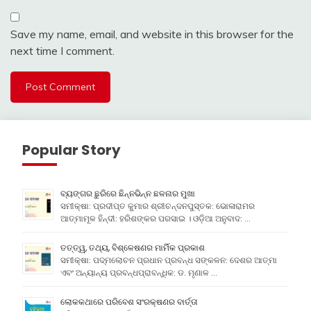
Save my name, email, and website in this browser for the
next time I comment.
Popular Story
ବ୍ୟଙ୍ଗର ଛୁରିରେ ଛିନ୍ନଭିନ୍ନ ଛଳନାର ମୁଖା
ସମୀକ୍ଷା: ପ୍ରଦୀପ୍ତ କୁମାର ଶ୍ରୀଚନ୍ଦନପୁସ୍ତକ: ଭୋଳାରାମର
ଆତ୍ମାମୂଳ ହିନ୍ଦୀ: ହରିଶଙ୍କର ପରସାଇ । ଓଡ଼ିଆ ଅନୁବାଦ: …
ତତ୍ତ୍ୱ, ତଥ୍ୟ, ବିଶ୍ଳେଷଣର ମାର୍ମିକ ପ୍ରକାଶ
ସମୀକ୍ଷା: ପଦ୍ମଲୋଚନ ପ୍ରଧାନ ପ୍ରବନ୍ଧ ସଙ୍କଳନ: ଦେଶର ଆତ୍ମା
ଏବଂ ଅନ୍ୟାନ୍ୟ ପ୍ରବନ୍ଧପ୍ରାବନ୍ଧିକ: ଡ. ମୃଣାଳ …
ଲୋକକଥାରେ ପରିବେଶ ସଂରକ୍ଷଣର ବାର୍ତ୍ତା