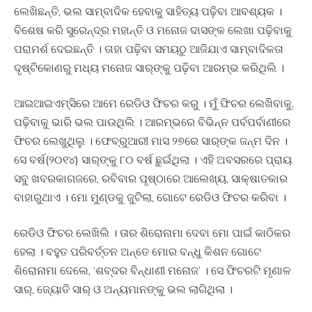
ଲେଖିଛନ୍ତି, ଭଲ ସାମ୍ବାଦିକ ହେବାକୁ ସାହିତ୍ୟ ପଢ଼ିବା ଆବଶ୍ୟକ ।
ବିଶେଷ କରି ସୁରେନ୍ଦ୍ର ମହାନ୍ତି ଓ ମନୋଜ ଦାସଙ୍କ ଲେଖା ପଢ଼ିବାକୁ
ପରାମର୍ଶ ଦେଇଛନ୍ତି । ତାହା ପଢ଼ିବା ସମୟଠୁ ଆଜିଯାଏ ସାମ୍ବାଦିକତା
ଦୃଷ୍ଟିକୋଣରୁ ମଧ୍ୟ ମନୋଜ ସାର୍‍ଙ୍କୁ ପଢ଼ିବା ଆରମ୍ଭ କରିଥିଲି ।
ଆଇଆଇଏମ୍‍ସିରେ ଆମେ ରେଡିଓ ଫିଚର କରୁ । ମୁଁ ଫିଚର ଲେଖିବାକୁ,
ପଢ଼ିବାକୁ ଭାରି ଭଲ ପାଉଥିଲି । ଆରମ୍ଭରେ ବିଭିନ୍ନ ପର୍ବପର୍ବାଣୀରେ
ଫିଚର ଲେଖୁଥିଲୁ । ଫେବ୍ରୁଆରୀ ମାସ ୨୭ରେ ସାର୍‍ଙ୍କ ଜନ୍ମ ଦିନ ।
ସେ ବର୍ଷ(୨୦୧୪) ସାର୍‍ଙ୍କୁ ୮୦ ବର୍ଷ ଛୁଇଁଥିଲା । ଏହି ଅବସରରେ ପ୍ରାୟ
ସବୁ ଖବରକାଗଜରେ, ରବିବାର ପୃଷ୍ଠାରେ ଆଲେଖ୍ୟ, ସାକ୍ଷାତକାର
ବାହାରୁଥାଏ । ମୋ ମୁଣ୍ଡକୁ ଜୁଟିଲା, ଗୋଟେ ରେଡିଓ ଫିଚର କରିବା ।
ରେଡିଓ ଫିଚର ଲେଖିଲି । ତାର ଶିରୋନାମା ଦେବା ମୋ ପାଇଁ କାଠିକର
ହେଲା । ବହୁତ ପରିବର୍ତ୍ତନ ଅନ୍ତେ ମୋର ବନ୍ଧୁ କିଶନ ଗୋଟେ
ଶିରୋନାମା ଦେଲେ, ‘ଶବ୍ଦର ବିନ୍ଧାଣୀ ମନୋଜ’ । ସେ ଫିଚରଟି ମୃଣାଳ
ସାର୍‍, ଜ୍ୟୋତି ସାର୍‍ ଓ ଅନ୍ୟମାନଙ୍କୁ ଭଲ ଲାଗିଥିଲା ।