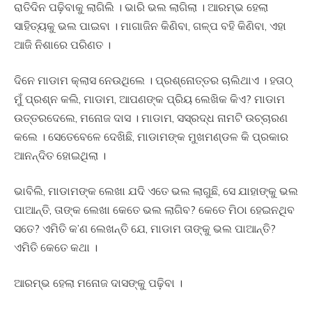
ରାତିଦିନ ପଢ଼ିବାକୁ ଲାଗିଲି । ଭାରି ଭଲ ଲାଗିଲା । ଆରମ୍ଭ ହେଲା
ସାହିତ୍ୟକୁ ଭଲ ପାଇବା । ମାଗାଜିନ କିଣିବା, ଗଳ୍ପ ବହି କିଣିବା, ଏହା
ଆଜି ନିଶାରେ ପରିଣତ ।
ଦିନେ ମାଡାମ କ୍ଲାସ ନେଉଥିଲେ । ପ୍ରଶ୍ନୋତ୍ତର ଚାଲିଥାଏ । ହତାଠ୍‍
ମୁଁ ପ୍ରଶ୍ନ କଲି, ମାଡାମ, ଆପଣଙ୍କ ପ୍ରିୟ ଲେଖିକ କିଏ? ମାଡାମ
ଉତ୍ତରଦେଲେ, ମନୋଜ ଦାସ । ମାଡାମ, ସସ୍ରଦ୍ଧ ନାମଟି ଉଚ୍ଚାରଣ
କଲେ । ସେତେବେଳେ ଦେଖିଛି, ମାଡାମଙ୍କ ମୁଖମଣ୍ଡଳ କି ପ୍ରକାର
ଆନନ୍ଦିତ ହୋଇଥିଲା ।
ଭାବିଲି, ମାଡାମଙ୍କ ଲେଖା ଯଦି ଏତେ ଭଲ ଲାଗୁଛି, ସେ ଯାହାଙ୍କୁ ଭଲ
ପାଆନ୍ତି, ତାଙ୍କ ଲେଖା କେତେ ଭଲ ଲାଗିବ? କେତେ ମିଠା ହେଇନଥିବ
ସତେ? ଏମିତି କ’ଣ ଲେଖନ୍ତି ଯେ, ମାଡାମ ତାଙ୍କୁ ଭଲ ପାଆନ୍ତି?
ଏମିତି କେତେ କଥା ।
ଆରମ୍ଭ ହେଲା ମନୋଜ ଦାସଙ୍କୁ ପଢ଼ିବା ।