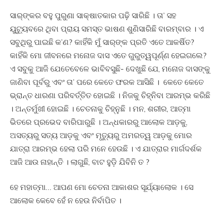
ସାର୍‍ଙ୍କର ବହୁ ପୁରୁଣା ସାକ୍ଷାତକାର ପଢ଼ି ସାରିଛି । ତା’ ସହ
ୟୁଟ୍ୟୁବରେ ଥିବା ପ୍ରାୟ ସମସ୍ତ ଭାଷଣ ଶୁଣିସାରିଛି ବାରମ୍ବାର । ଏ
ସବୁଥିରୁ ପାଇଛି କ’ଣ? କାହିଁକି ମୁଁ ସାର୍‍ଙ୍କ ପ୍ରତି ଏତେ ଆକର୍ଷିତ?
କାହିଁକି ମୋ ଜୀବନରେ ମନୋଜ ଦାସ ଏତେ ଗୁରୁତ୍ୱପୂର୍ଣ୍ଣ ହେଇଗଲେ?
ଏ ସବୁକୁ ଆଜି ଯେତେବେଳେ ଭାବିବସୁଛି- ଦେଖୁଛି ଯେ, ମନୋଜ ଦାସଙ୍କୁ
ଜାଣିବା ପୂର୍ବରୁ ଏବଂ ତା’ ପରେ କେତେ ଫରକ ଆସିଛି । କେତେ କେତେ
ଭ୍ରାନ୍ତ ଧାରଣା ପରିବର୍ତ୍ତିତ ହୋଇଛି । ନିଜକୁ ଚିହ୍ନିବା ଆରମ୍ଭ କରିଛି
। ଅନ୍ତର୍ମୁଖୀ ହୋଇଛି । ଚେତନାକୁ ଚିହ୍ନୁଛି । ମନ, ଶରୀର, ଆତ୍ମା
ଭିତରେ ପ୍ରଭେଦ ବାରିପାରୁଛି । ଅନ୍ଧକାରରୁ ଆଲୋକ ଆଡ଼କୁ,
ଅସତ୍ୟରୁ ସତ୍ୟ ଆଡ଼କୁ ଏବଂ ମୃତ୍ୟୁରୁ ଅମରତ୍ୱ ଆଡ଼କୁ ମୋର
ଯାତ୍ରା ଆରମ୍ଭ ହେଲା ପରି ମନେ ହେଉଛି । ଏ ଯାତ୍ରାର ମାର୍ଗଦର୍ଶକ
ଆଜି ଆଉ ନାହାନ୍ତି । ଲାଗୁଛି, ବାଟ ହୁଡି଼ ଯିବିନି ତ ?
ହେ ମହାତ୍ମା… ଆପଣ ମୋ ଚେତନା ଆକାଶର ସୂର୍ଯ୍ୟାଲୋକ । ସେ
ଆଲୋକ କେବେ ହେଁ ନ ହେଉ ନିର୍ବାପିତ ।