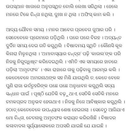
ଉପସ୍ଥାନ ଖାତାରେ ଅନୁପସ୍ଥିତ ବୋଲି ଲେଖା ସରିଥିଲା । ହେଲେ
ମନରେ ଟିକେ ଚିନ୍ତା ନଥିଲା, ଦୁଃଖ ନ ଥିଲା । ଅଫିସ୍‍ କାମ କଲି ।
ଆଦ୍ୟ ଯୌବନ ସମୟ । ମନର ଆବେଗ ପ୍ରବେଗ ଜୁଆର ପରି ।
ସେତେବେଳେ ପ୍ରେମରେ ପଡି଼ଥିଲି । ପରେ ପରେ ବିରହ । ଅତ୍ୟନ୍ତ
ଦୁର୍ଦିନ ସମୟ ଦେଇ ଗତି କରୁଥିଲି । ବିଷାଦମୟ ସ୍ଥିତି । କୌଣସି କୂଳ
କିନାରା ମିଳୁନଥିଲା । ‘ଅମାବାସ୍ୟାର ଚନ୍ଦ୍ର’ ପଢ଼ି ‘କାଉଲ’ଙ୍କ ପରି
ନିଜକୁ ନିରୁଦ୍ଧିଷ୍ଟ କରିଦେଇଥିଲି । ଏମିତି ଏକ ସମୟରେ ହାତରେ
ପଡି଼ଲା ‘ଅମୃତଫଳ’ । ଏକା ରାହାରେ ତାକୁ ପଢ଼ିବାକୁ ଆରମ୍ଭ କଲି ।
କେତେବେଳେ ଅମରନାଥଙ୍କ ସହ ମିଶି ଯାଉଥିଲି ତ, କେତେ ବେଳେ
ପୁଣି ରାଜା ଭର୍ତ୍ତୃହରିଙ୍କ ପଛେ ପଛେ ଅନୁଧାବନ କରୁଥିଲି ସତ୍ୟ
ସନ୍ଧାନ ପାଇଁ । ପୃଷ୍ଠି ଯେତିକି ବଢ଼ୁଥାଏ, ସେତିକି ସେତିକି ମନରେ
ଚମକପ୍ରଦ ଅନୁଭବ ହେଉଥାଏ । ନିଜକୁ ନିଜେ ଆବିଷ୍କାର କରୁଥିଲି ।
ହଠାତ୍ କେତେବେଳେ ଉପନ୍ୟାସ ଶେଷ ହେଇଗଲା । ସେବେଠୁ ଆଜିଯାଏ
ମୋ ଚିନ୍ତା, ଚେତନାକୁ ଅମୃତଫଳ କରାୟତ କରିରଖିଛି । ବିଷାଦର
କଳାବାଦଲ ସୂର୍ଯ୍ୟାଲୋକରେ ଅପସରି ଯାଇଛି ଯେ ଯାଇଛି ।