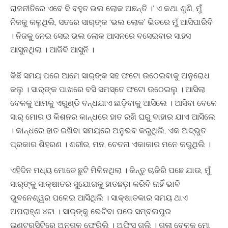
ରାଜନୀତିରେ ଏବେ ବି ବହୁତ ଭଲ ଲୋକ ଅଛନ୍ତି ।’ ଏ କଥା ଶୁଣି, ମୁଁ
ନିଜକୁ କଳୁଥିଲି, ସତରେ ସାର୍‍ଙ୍କ ‘ଭଲ ଲୋକ’ ଭିତରେ ମୁଁ ଆସିପାରିବି
। ନିଜକୁ ନେଇ ସେଇ ଭଲ ଲୋକ ଆସନରେ ବସେଇବାର ସାହସ
ଆସୁନଥିଲା । ଆଜିବି ଆସୁନି ।
କିଛି ସମୟ ପରେ ଆମେ ସାର୍‍ଙ୍କ ସହ ଫଟୋ ଉଠେଇବାକୁ ଅନୁରୋଧ
କଲୁ । ସାର୍‍ଙ୍କ ପାଖରେ ବସି ସମସ୍ତେ ଫଟୋ ଉଠେଇଲୁ । ଆସିଲା
ବେଳକୁ ଆମକୁ ଏରୁଣ୍ଡି ବନ୍ଧଯାଏ ଛାଡି଼ବାକୁ ଆସିଲେ । ଆସିବା ବେଳେ
ସାର୍‍ ମୋର ଓ କିଶନର କାନ୍ଧରେ ହାତ ରଖି ଘରୁ ବାହାର ଯାଏ ଆସିଲେ
। କାନ୍ଧରେ ହାତ ରଖିବା ସମୟରେ ଅନୁଭବ କରୁଥିଲି, ଏକ ଅଦ୍ଭୁତ
ପ୍ରକାର ଶିହରଣ । ଶରୀର, ମନ, ଚେତନା ଏକାକାର ମନେ କରୁଥିଲି ।
ଏହିଦିନ ମଧ୍ୟ ମୋତେ ଛୁଟି ମିଳିନଥିଲା । କିନ୍ତୁ ଚାକିରି ପଛେ ଯାଉ, ମୁଁ
ସାର୍‍ଙ୍କୁ ସାକ୍ଷାତର ସୁଯୋଗକୁ ହାତଛଡ଼ା କରିବି ନାହିଁ ଭାବି
ଭୁବନେଶ୍ୱର ପଳେଇ ଆସିଥିଲି । ସାକ୍ଷାତକାର ସମୟ ଥାଏ
ଅପରାହ୍ଣ ୪ଟା । ସାର୍‍ଙ୍କୁ ଭେଟିବା ପରେ ସମ୍ବଲପୁର
ଇଣ୍ଟରସିଟିରେ ଅନୁଗୁଳ ଫେରିଲି । ଅଫିସ୍‍ ଗଲି । ଗଲା ବେଳକୁ ମୋ