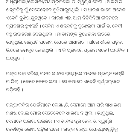
ଅଧ୍ୟାପିକା/ଲେଖିକା/ପଥପ୍ରଦର୍ଶିକା ଡ. ସ୍ୱର୍ଣ୍ଣ ଦେବୀ । ଅଭିସାର
ଶବ୍ଦଟିକୁ ମୁଁ ସେତେବେଳେ ବୁଝିପାରୁନଥିଲି । ସାଧାରଣ ଭାବେ ଅନେକ
ଏବେବି ବୁଝିପାରୁନଥିବେ । କାରଣ ଏହା ଆମ ନିତିଦିନିଆ ଜୀବନରେ
ବ୍ୟବହାର ହୁଏନାହିଁ । ସେଦିନ ଏ ଶବ୍ଦଟିକୁ ବୁଝେଇବା ପାଇଁ ଡ. ଦେବୀ
ବହୁ ଉଦାହରଣ ଦେଇଥିଲେ । ମାଡାମଙ୍କ ବୁଝେଇବା ଭିତରେ
ଭାବୁଥିଲି, ଗଳ୍ପଟି ପ୍ରେମ ଉପରେ ଆଧାରିତ । ଧୀରେ ଧୀରେ ପଢ଼ିବା
ଭିତରେ ଚମକୃତ ହୋଇଥିଲି । ଏ କି ପ୍ରକାର ପ୍ରେମ ସତେ ! ଅନାବିଳ ।
ଅଦ୍ଭୁତ ।
ଗଳ୍ପ ପଢ଼ା ସରିଲା, ମନର ଭାବନା ରାଜ୍ୟରେ ଅନେକ ପ୍ରଶ୍ନ ଉଙ୍କି
ମାରିଲା । କେତେ କେତେ କଥା । ସେ କଥାରେ ଏବେବି ପୂର୍ଣ୍ଣଚ୍ଛେଦ
ପଡି଼ନାହିଁ ।
ଗଳ୍ପ/କବିତା ଯେଉଁମାନେ ଲେଖନ୍ତି, ସେମାନେ ଆମ ପରି ସାଧାରଣ
ମଣିଷ ବୋଲି ମୋର ସେତେବେଳେ ଧାରଣା ନ ଥିଲା । ଭାବୁଥିଲି,
ସେମାନେ ଅଲଗା ରାଇଜର । ଏ ଭାବନା ଦୂର ହେଲା ଡ. ସ୍ୱର୍ଣ୍ଣ
ଦେବୀଙ୍କ ଲେଖା ପଢ଼ିଲା ପରେ । ତାଙ୍କ ଗଳ୍ପ, ଉପନ୍ୟାସଗୁଡି଼କୁ