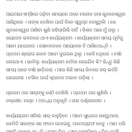
ଆଇଆଇଏମ୍‍ସିରେ ପଢ଼ିବା ସମୟରେ ଥରେ ମନୋଜ ଦାସ ଭୁବନେଶ୍ୱର
ଆସିଥିଲେ । ତାଙ୍କ ଦେଖିବା ପାଇଁ ଦିନେ ସ୍ୱପ୍ନ ଦେଖୁଥିଲି । ସେ
ଭୁବନେଶ୍ୱର ଆସିବା ଶୁଣି ରହିପାରିଲି ନାହିଁ । କିଶନ ଆଉ ମୁଁ ଗଲୁ ।
ଜୟଦେବ ଭବନରେ ଥାଏ କାର୍ଯ୍ୟକ୍ରମ । କାର୍ଯ୍ୟକ୍ରମ ସମୟ ପୂର୍ବରୁ
ଆମେ ଯାଇଥାଉ । ସେତେବେଳେ ଆୟୋଜକ ବି ଆସିନଥାନ୍ତି ।
ପ୍ରଥମ ଶ୍ରୋତା ଭାବେ ଆମେ ଦୁଇଜଣ ଥିଲୁ । କେହି ନଥିଲେ । ବର୍ଷା
ହେଉଥାଏ । ଭାବିଲୁ, କାର୍ଯ୍ୟକ୍ରମ ବାତିଲ ହେଇଯିବ କି? କିନ୍ତୁ କିଛି
ସମୟ ପରେ ବର୍ଷା ଛାଡି଼ଗଲା । ଆଉ କିଛି ସମୟ ଭିତରେ ହଲ୍‍ ଭର୍ତ୍ତି
ହୋଇଗଲା । ବସିବା ପାଇଁ ସ୍ଥାନର ଅଭାବ ପଡି଼ଲା ।
ପ୍ରଥମ ଥର ସାର୍‍ଙ୍କୁ ସେଠି ଦେଖିଲି । ପ୍ରଥମ ଥର ଶୁଣିଲି ।
ତଲ୍ଲୀନ, ମଗ୍ନ । ଅନନ୍ୟ ଅନୁଭୂତି । ତାହା ବର୍ଣ୍ଣନାତୀତ ।
କାର୍ଯ୍ୟକ୍ରମ ସରିଲା, ସାର୍‍ ବାହୁଡି଼ବେ । ଆମେ ସୁଯୋଗ ଉଣ୍ଡୁଥାଉ,
କେମିତି ସାରଙ୍କ ସହ ଫଟୋ ଉଠାଇବୁ, ଅଟୋଗ୍ରାଫ ନେବୁ । ଆମ ପରି
ଆହୁରି ଅନେକ ଥା’ନ୍ତି । ବହୁତ ଭିଡ଼ । ସାର୍‍ ବାହାରିଲେ । ଭିଡ଼ ଦେଖି,