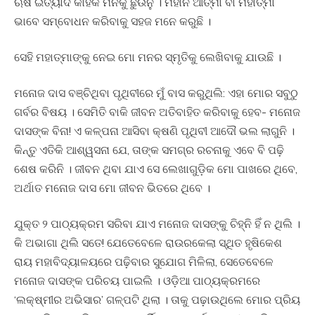
ଋଷି ଇତ୍ୟାଦି କାହିଁକି ମନକୁ ଛୁଉଁନୁ । ମହାନ ଆତ୍ମା ବା ମହାତ୍ମା
ଭାବେ ସମ୍ବୋଧନ କରିବାକୁ ସହଜ ମନେ କରୁଛି ।
ସେହି ମହାତ୍ମାଙ୍କୁ ନେଇ ମୋ ମନର ସ୍ମୃତିକୁ ଲେଖିବାକୁ ଯାଉଛି ।
ମନୋଜ ଦାସ ବଞ୍ଚିଥିବା ପୃଥିବୀରେ ମୁଁ ବାସ କରୁଥିଲି: ଏହା ମୋର ସବୁଠୁ
ଗର୍ବର ବିଷୟ । ସେମିତି ବାକି ଜୀବନ ଅତିବାହିତ କରିବାକୁ ହେବ- ମନୋଜ
ଦାସଙ୍କ ବିନା! ଏ କଳ୍ପନା ଆସିବା କ୍ଷଣି ପୃଥିବୀ ଆଦୌ ଭଲ ଲାଗୁନି ।
କିନ୍ତୁ ଏତିକି ଆଶ୍ୱସନା ଯେ, ତାଙ୍କ ସମଗ୍ର ରଚନାକୁ ଏବେ ବି ପଢ଼ି
ଶେଷ କରିନି । ଜୀବନ ଥିବା ଯାଏ ସେ ଲେଖାଗୁଡି଼କ ମୋ ପାଖରେ ଥିବେ,
ଅର୍ଥାତ ମନୋଜ ଦାସ ମୋ ଜୀବନ ଭିତରେ ଥିବେ ।
ଯୁକ୍ତ ୨ ପାଠ୍ୟକ୍ରମ ସରିବା ଯାଏ ମନୋଜ ଦାସଙ୍କୁ ଚିହ୍ନି ହିଁ ନ ଥିଲି ।
କି ଅଭାଗା ଥିଲି ସତେ! ଯେତେବେଳେ ରାଉରକେଲା ସ୍ଥିତ ହୃଷିକେଶ
ରାୟ ମହାବିଦ୍ୟାଳୟରେ ପଢ଼ିବାର ସୁଯୋଗ ମିଳିଲା, ସେତେବେଳେ
ମନୋଜ ଦାସଙ୍କ ପରିଚୟ ପାଇଲି । ଓଡି଼ଆ ପାଠ୍ୟକ୍ରମରେ
‘ଲକ୍ଷ୍ମୀର ଅଭିସାର’ ଗଳ୍ପଟି ଥିଲା । ତାକୁ ପଢ଼ାଉଥିଲେ ମୋର ପ୍ରିୟ