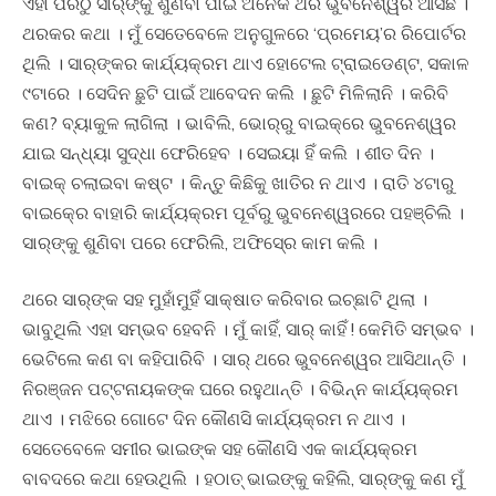
ଏହା ପରଠୁ ସାର୍‍ଙ୍କୁ ଶୁଣିବା ପାଇଁ ଅନେକ ଥର ଭୁବନେଶ୍ୱର ଆସିଛି ।
ଥରକର କଥା । ମୁଁ ସେତେବେଳେ ଅନୁଗୁଳରେ ‘ପ୍ରମେୟ’ର ରିପୋର୍ଟର
ଥିଲି । ସାର୍‍ଙ୍କର କାର୍ଯ୍ୟକ୍ରମ ଥାଏ ହୋଟେଲ ଟ୍ରାଇଡେଣ୍ଟ, ସକାଳ
୯ଟାରେ । ସେଦିନ ଛୁଟି ପାଇଁ ଆବେଦନ କଲି । ଛୁଟି ମିଳିଲାନି । କରିବି
କଣ? ବ୍ୟାକୁଳ ଲାଗିଲା । ଭାବିଲି, ଭୋର୍‍ରୁ ବାଇକ୍ରେ ଭୁବନେଶ୍ୱର
ଯାଇ ସନ୍ଧ୍ୟା ସୁଦ୍ଧା ଫେରିହେବ । ସେଇୟା ହିଁ କଲି । ଶୀତ ଦିନ ।
ବାଇକ୍‍ ଚଲାଇବା କଷ୍ଟ । କିନ୍ତୁ କିଛିକୁ ଖାତିର ନ ଥାଏ । ରାତି ୪ଟାରୁ
ବାଇକ୍‍ରେ ବାହାରି କାର୍ଯ୍ୟକ୍ରମ ପୂର୍ବରୁ ଭୁବନେଶ୍ୱରରେ ପହଞ୍ଚିଲି ।
ସାର୍‍ଙ୍କୁ ଶୁଣିବା ପରେ ଫେରିଲି, ଅଫିସ୍‍ରେ କାମ କଲି ।
ଥରେ ସାର୍‍ଙ୍କ ସହ ମୁହାଁମୁହିଁ ସାକ୍ଷାତ କରିବାର ଇଚ୍ଛାଟି ଥିଲା ।
ଭାବୁଥିଲି ଏହା ସମ୍ଭବ ହେବନି । ମୁଁ କାହିଁ, ସାର୍‍ କାହିଁ ! କେମିତି ସମ୍ଭବ ।
ଭେଟିଲେ କଣ ବା କହିପାରିବି । ସାର୍‍ ଥରେ ଭୁବନେଶ୍ୱର ଆସିଥାନ୍ତି ।
ନିରଞ୍ଜନ ପଟ୍ଟନାୟକଙ୍କ ଘରେ ରହୁଥାନ୍ତି । ବିଭିନ୍ନ କାର୍ଯ୍ୟକ୍ରମ
ଥାଏ । ମଝିରେ ଗୋଟେ ଦିନ କୌଣସି କାର୍ଯ୍ୟକ୍ରମ ନ ଥାଏ ।
ସେତେବେଳେ ସମୀର ଭାଇଙ୍କ ସହ କୌଣସି ଏକ କାର୍ଯ୍ୟକ୍ରମ
ବାବଦରେ କଥା ହେଉଥିଲି । ହଠାତ୍‍ ଭାଇଙ୍କୁ କହିଲି, ସାର୍‍ଙ୍କୁ କଣ ମୁଁ