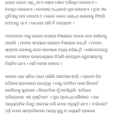
ଯେତେ ଯେତେ ପଢ଼ୁଥାଏ, ସେତେ ସେତେ ଅଭିଭୂତ ହେଉଥାଏ ।
ଚମକୃତ ହେଉଥାଏ । ଚେତନାର ଅନ୍ଧକାର ଦୂର ହେଉଥାଏ । ନୂଆ ଏକ
ଦୁନିଆକୁ ପାଦ ଦେଉଥାଏ । କେତେ କେତେ ଭ୍ରାନ୍ତ ଧାରଣାକୁ ଫିଙ୍ଗି
ଫୋପାଡୁ଼ ଥାଏ । ସେ ଧାରା ଆଜି ବି ଅବ୍ୟାହତ ।
ମାଡାମଙ୍କ ଠାରୁ ମନୋଜ ଦାସଙ୍କ ବିଷୟରେ ଅନେକ କଥା ଜାଣିବାକୁ
ପାଇଲି । ଅନେକ ସମୟରେ ସାର୍‍ଙ୍କ ବିଷୟରେ କହନ୍ତି । ମାଡାମ
ସାର୍‍ଙ୍କ ଲେଖାକୁ ନେଇ ଗବେଷଣା ମଧ୍ୟ କରିଛନ୍ତି । ସେତେବେଳେଠୁ
ମନୋଜ ଦାସଙ୍କ ଉଦ୍ଦେଶ୍ୟରେ ତିଆରି ହୋଇଥିବା ୱେବସାଇଟକୁ
ନିୟମିତ ଯାଏ । ସେଠି ଲେଖା ଖୋଜେ ।
କଲେଜ ପଢ଼ା ସରିବା ପରେ ଆସିଲି ଆଇଆଇଏମ୍‍ସି । ପ୍ରଥମ ଦିନ
କପିଳାସ ଭ୍ରମଣରେ ଯାଇଥିଲୁ । ସେଠୁ ଫେରିବା ପରେ ରିପୋର୍ଟ
ଲେଖିବାକୁ କୁହାଗଲା । ରିପୋର୍ଟରେ ମୁଁ ଲେଖିଥିଲି: ‘କପିଳାପ
ପରିଭ୍ରମଣ; ଏକ ଦୃଷ୍ଟିପାତ’ । ପୂରା ପ୍ରବନ୍ଧ ଶୈଳୀରେ । ତାର
ଆଧ୍ୟାତ୍ମିକ ଦିଗଠୁ ଆରମ୍ଭ କରି ମୋର ଅନୁଭୂତି ଯାଏ । ଏ ରିପୋର୍ଟ
ପଢ଼ି ମୋର ସାମ୍ବାଦିକତାର ଆଦ୍ୟ ଗୁରୁ ଡ. ଜ୍ୟୋତି ପ୍ରକାଶ