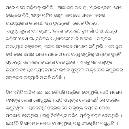
ପରେ ପରେ ପଢ଼ିବାକୁ ଲାଗିଲି- ‘ଆକାଶର ଇଶାରା’, ‘ପ୍ରଭଞ୍ଜନ’, ‘ଶେଷ
ବସନ୍ତର ଚିଠି’, ‘ଜହ୍ନ ରାତିର ସେତୁ’, ‘ଉପକଥା ଶତକ’, ‘କନକ
ଉପତ୍ୟକାର କାହାଣୀ’, ‘ଦୂର ଦୂରାନ୍ତର’, ‘କେତେ ଦିଗନ୍ତ’,
‘ସମୁଦ୍ରକୂଳର ଏକ ଗ୍ରାମ’, ‘କବିତା ଉତ୍କଳ’, ‘ତୁମ ଗାଁ ଓ ଅନ୍ୟାନ୍ୟ
କବିତା’ ‘ଶେଷ ତାନ୍ତ୍ରିକର ସନ୍ଧାନରେ’ ଆଦି ଅନେକ । ତାଙ୍କର
ଉପନ୍ୟାସ ସଙ୍କଳନ, ଗଳ୍ପ ସଙ୍କଳନ ପାଖରେ ରଖିଥିଲି । ଏଇ ଦୁଇ
ବର୍ଷ ତଳେ ସମୀର ଭାଇ ମୋତେ ଓ ମୋ ବନ୍ଧୁ ସ୍ମୃତିକୁ ସାର୍‍ଙ୍କ ଦୁଇଟି
ପ୍ରବନ୍ଧ ସଙ୍କଳନ ଉପହାର ଦେଇଥିଲେ । ଏ ସବୁ ସହ ସାର୍‍ଙ୍କ
ଉପରେ ବିଶିଷ୍ଟ ବ୍ୟକ୍ତିମାନେ ଲିଖିତ ପୁସ୍ତକ, ସାକ୍ଷାତକାରଗୁଡି଼କର
ସଙ୍କଳନ ଇତ୍ୟାଦି ସାଇତି ରଖିଛି ।
ଦିନ ଏମିତି ଆସିଲା ଯେ, ଯେ କୌଣସି ପତ୍ରିକା ଦେଖୁଥିଲି, ସେଠି ମନୋଜ
ଦାସଙ୍କ ଲେଖା ଖୋଜୁଥିଲି । ଯଦି ସାର୍‍ଙ୍କ ଲେଖା ନାହିଁ, ସେ ପତ୍ରିକା
କିଣୁନଥିଲି । ‘ପ୍ରତିନିଧି’ ପତ୍ରିକାରେ ସାର୍‍ଙ୍କ ନିୟମିତ ଲେଖା
ପ୍ରକାଶ ହେଉଥିଲା । ତାକୁ ନିର୍ଦ୍ଦିଷ୍ଟ ତାରିଖ ପୂର୍ବରୁ ବରାଦ ଦେଉଥିଲି ।
ଯେଉଁଠି ବି ସାର୍‍ଙ୍କ ଲେଖା ବାହାରୁଥିଲା, ତାକୁ ସଂରକ୍ଷିତ ରଖୁଥିଲି ।