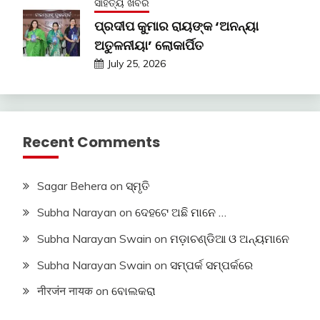
ସାହିତ୍ୟ ଖବର
ପ୍ରଦୀପ କୁମାର ରାୟଙ୍କ ‘ଅନନ୍ୟା
ଅତୁଳନୀୟା’ ଲୋକାର୍ପିତ
July 25, 2026
Recent Comments
Sagar Behera
on
ସ୍ମୃତି
Subha Narayan
on
ଦେହଟେ ଅଛି ମାନେ …
Subha Narayan Swain
on
ମଡ଼ାଚଣ୍ଡିଆ ଓ ଅନ୍ୟମାନେ
Subha Narayan Swain
on
ସମ୍ପର୍କ ସମ୍ପର୍କରେ
नीरजंन नायक
on
ବୋଲକରା