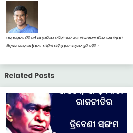
ପଦ୍ମଲୋଚନ କିଛି ବର୍ଷ ସାମ୍ବାଦିକତା କରିବା ପରେ ଏବେ ଆଇଆଇଏମସିରେ ଗଣମାଧ୍ୟମ
ଶିକ୍ଷକ ଭାବେ କାର୍ଯ୍ୟରତ । ଓଡ଼ିଆ ସାହିତ୍ୟରେ ତାଙ୍କର ରୁଚି ରହିଛି ।
Related Posts