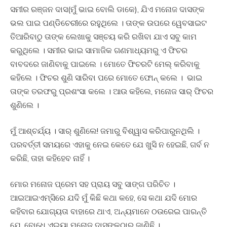
ସମୀର ରଞ୍ଜନ ଦାସ(ମୁଁ ଭାଇ ବୋଲି ଡାକେ), ଯିଏ ମନୋଜ ଦାସଙ୍କ
ଭଲ ପାଇ ପଣ୍ଡିଚେରୀରେ ରହୁଥିଲେ । ତାଙ୍କ ଉପରେ ୱେବସାଇଟ
ତିଆରିବାଠୁ ତାଙ୍କ ଲେଖାକୁ ସଞ୍ଚୟ କରି ରଖିବା ଯାଏ ସବୁ କାମ
କରୁଥିଲେ । ସମୀର ଭାଇ ସାମାଜିକ ଗଣମାଧ୍ୟମରୁ ଏ ଫିଚର
ବାବଦରେ ଜାଣିବାକୁ ପାଇଲେ । ମୋତେ ଫିଚରଟି ମେଲ୍‍ କରିବାକୁ
କହିଲେ । ଫିଚର ଶୁଣି ସାରିବା ପରେ ମୋତେ ଫୋନ୍‍ କଲେ । ଭାଇ
ତାଙ୍କ ତରଫରୁ ପ୍ରଶଂସା କଲେ । ଆଉ କହିଲେ, ମନୋଜ ସାର୍‍ ଫିଚର
ଶୁଣିଲେ ।
ମୁଁ ଆଶ୍ଚର୍ଯ୍ୟ । ସାର୍‍ ଶୁଣିଲେ! ଜମାରୁ ବିଶ୍ୱାସ କରିପାରୁନଥିଲି ।
ପରବର୍ତ୍ତୀ ସମୟରେ ଏହାକୁ ନେଇ କେତେ ଯେ ଖୁସି ନ ହେଇଛି, ଗର୍ବ ନ
କରିଛି, ତାହା କହିହେବ ନାହିଁ ।
ମୋର ମନୋଜ ପ୍ରେମ ସହ ପ୍ରାୟ ସବୁ ସାଙ୍ଗ ପରିଚିତ ।
ଆଇଆଇଏମ୍‍ସିରେ ଯଦି ମୁଁ କିଛି କଥା କହେ, ସେ କଥା ଯଦି ମୋର
କହିବାର ଯୋଗ୍ୟତା ବାହାରେ ଥାଏ, ଅନ୍ୟମାନେ ଠଉରେଇ ପାରନ୍ତି
ଯେ, ବୋଧେ ଏଇୟା ମନୋଜ ଦାସଙ୍କଠାରୁ ଜାଣିଛି ।