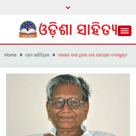
Skip
to
content
ଓଡ଼ିଆ ଇ-ସାହିତ୍ୟକୁ ଆଗକୁ ନେବାକୁ ଏକ ନୂଆ ପ୍ରଚେଷ୍ଠା
ଓଡ଼ିଶା ସାହିତ୍ୟ
Home
ଆମ ସାହିତ୍ୟିକ
ମନୋଜ ଦାସ ଥିଲେ ମୋ ଯାତ୍ରାର ବତୀଖୁଣ୍ଟ