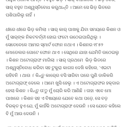
ସାର୍‍ ବହୁତ ଅଶ୍ୱସ୍ତିବୋଧ କରୁଥାନ୍ତି । ଆମେ ସେ ଭିଡ଼ ଭିତରେ
ପଶିପାରିଲୁ ନାହିଁ ।
ଧୀରେ ଧୀରେ ଭିଡ଼ କମିଲା । ସାର୍‍ କାର୍‍ ପାଖକୁ ଯିବା ସମୟରେ କିଶନ ଓ
ମୁଁ ସାର୍‍ଙ୍କ ନିକଟବର୍ତ୍ତୀ ହୋଇ ଫଟୋ ଉଠେଇପାରିଥିଲୁ ।
ସେତେବେଳେ ଆମର ସ୍ମାର୍ଟ ଫୋନ ନଥାଏ । କିଶନର ୧୮୫୨
ମୋଡେଲର ଗୋଟେ ଫୋନ ଥାଏ । ସେଥିରେ ଯାହା ଯେମିତି ଉଠେଇଲୁ
। କିଶନ ଅଟୋଗ୍ରାଫ ମାଗିଲା । ସାର୍‍ ପ୍ରଥମେ ଭିଡ଼ ଭିତରେ
ଅଶ୍ୱସ୍ତିବୋଧ କରିବା ସହ ଟୁକୁରା କାଗଜ ଦେଖି କହିଲେ, ‘ଏଇଟା
ରହିବନି । ଥାଉ ।’ କିନ୍ତୁ କାର୍‍ରେ ବସି ସାରିବା ପରେ ପୁଣି ଡାକିକରି
ଅଟୋଗ୍ରାଫ୍‍ ଦେଲେ । ଆମେ ଖୁସି ହେଲୁ । ଏ ଅଟୋଗ୍ରାଫର ହକ୍‍ଦାର
ହେଲା କିଶନ । କିନ୍ତୁ ତା’ଠୁ ମୁଁ ଚୋରି କରି ଆଣିଛି । ତାହା ଏବେ ମୋ
ପାଖରେ । କିଶନ ସହ ଏ ବିଷୟରେ ଯେବେ କଥା ପଡ଼େ, ସେ ବଡ଼
ବିରକ୍ତ ହୁଏ ଯେ, ମୁଁ କାହିଁକି ଅଟୋଗ୍ରାଫ ଦେଉନି । ସେ ଯେତେ କହିଲେ
ବି ମୁଁ ଆଉ ଦେଉନି ।