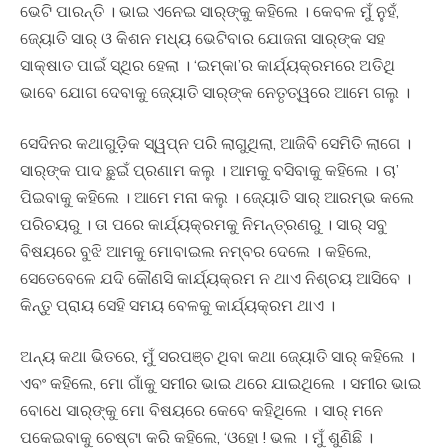
ଭେଟି ପାରନ୍ତି । ଭାଇ ଏନେଇ ସାର୍‍ଙ୍କୁ କହିଲେ । କେବଳ ମୁଁ ନୁହଁ,
ଜ୍ୟୋତି ସାର୍‍ ଓ କିଶନ ମଧ୍ୟ ଭେଟିବାର ଯୋଜନା ସାର୍‍ଙ୍କ ସହ
ସାକ୍ଷାତ ପାଇଁ ସ୍ଥିର ହେଲା । ‘ଇମ୍‍କା’ର କାର୍ଯ୍ୟକ୍ରମରେ ଅତିଥି
ଭାବେ ଯୋଗ ଦେବାକୁ ଜ୍ୟୋତି ସାର୍‍ଙ୍କ ନେତୃତ୍ୱରେ ଆମେ ଗଲୁ ।
ସେଦିନର କଥାଗୁଡି଼କ ସ୍ୱପ୍ନ ପରି ଲାଗୁଥିଲା, ଆଜିବି ସେମିତି ଲାଗେ ।
ସାର୍‍ଙ୍କ ପାଦ ଛୁଇଁ ପ୍ରଣାମ କଲୁ । ଆମକୁ ବସିବାକୁ କହିଲେ । ଚା’
ପିଇବାକୁ କହିଲେ । ଆମେ ମନା କଲୁ । ଜ୍ୟୋତି ସାର୍‍ ଆରମ୍ଭ କଲେ
ପରିଚୟରୁ । ତା ପରେ କାର୍ଯ୍ୟକ୍ରମକୁ ନିମନ୍ତ୍ରଣରୁ । ସାର୍‍ ସବୁ
ବିଷୟରେ ବୁଝି ଆମକୁ ମୋବାଇଲ ନମ୍ବର ଦେଲେ । କହିଲେ,
ସେତେବେଳେ ଯଦି କୌଣସି କାର୍ଯ୍ୟକ୍ରମ ନ ଥାଏ ନିଶ୍ଚୟ ଆସିବେ ।
କିନ୍ତୁ ପ୍ରାୟ ସେହି ସମୟ ବେଳକୁ କାର୍ଯ୍ୟକ୍ରମ ଥାଏ ।
ଅନ୍ୟ କଥା ଭିତରେ, ମୁଁ ସରପଞ୍ଚ ଥିବା କଥା ଜ୍ୟୋତି ସାର୍‍ କହିଲେ ।
ଏବଂ କହିଲେ, ମୋ ଗାଁକୁ ସମୀର ଭାଇ ଥରେ ଯାଇଥିଲେ । ସମୀର ଭାଇ
ବୋଧେ ସାର୍‍ଙ୍କୁ ମୋ ବିଷୟରେ କେବେ କହିଥିଲେ । ସାର୍‍ ମନେ
ପକେଇବାକୁ ଚେଷ୍ଟା କରି କହିଲେ, ‘ଓହୋ ! ଭଲ । ମୁଁ ଶୁଣିଛି ।