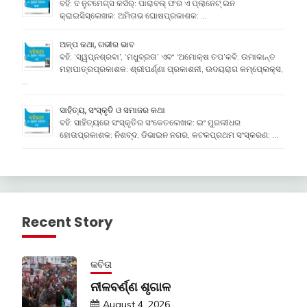
ବହି: ଦ ନୁଟମେଗ୍ସ କର୍ସର୍: ପାରାବଲ୍ ଫର ଏ ପ୍ଲାନେଟ୍ ଇନ
କ୍ରାଇସିସ୍ଲେଖକ: ଅମିତାଭ ଘୋଷପ୍ରକାଶକ: …
ଅଳ୍ପ କଥା, ଗଭୀର ଭାବ
ବହି: ‘ସ୍ୱପ୍ନଶ୍ରବା’, ‘ମଧୁବ୍ରତା’ ଏବଂ ‘ଅମୋକ୍ଷ ତପ’କବି: ଉମାକାନ୍ତ
ମହାପାତ୍ରପ୍ରକାଶକ: ଶ୍ରୀପର୍ଣ୍ଣା ପ୍ରକାଶନୀ, ଉଦୟରାଗ କମ୍ପେ୍ଲକ୍ସ,
…
ସାହିତ୍ୟ, ସଂସ୍କୃତି ଓ ସମାଜର କଥା
ବହି: ସାହିତ୍ୟରେ ସଂସ୍କୃତିର ସଂକେତଲେଖକ: ଇଂ ମୁରଲୀଧର
ହୋତାପ୍ରକାଶକ: ନିଶବ୍ଦ, ଡିଭାଇନ ନଗର, କଟକପ୍ରଥମ ସଂସ୍କରଣ: …
Recent Story
କବିତା
ନୀଳବର୍ଣ୍ଣ ଶୃଗାଳ
August 4, 2026