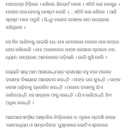
ମହାପାତ୍ର ଚିଡି଼ଲେ । କହିଲେ, ରିପୋର୍ଟ ଲେଖ । ଏମିତି କଣ ଲେଖୁଛ ।
ମନୋଜ ଦାସ ହେବାକୁ ଚେଷ୍ଟା କରନି ।…..ଏମିତି କଣ କହିଲେ । ଆଜି
ସ୍ପଷ୍ଟ ମନେ ପଡୁନି । କିନ୍ତୁ ମନୋଜ ଦାସଙ୍କ ନାମ ଉଚ୍ଚାରଣ
କରିଥିଲେ ।
ସେ ଦିନ ଜାଣିବାକୁ ପାଇଲି ଯେ, ମୋ ଚେତନାରେ ମନୋଜ ଦାସ ଜଡ଼େଇ
ହେଇ ରହିଲେଣି । ମୋ ଅଜାଣତରେ ତାଙ୍କ ଲେଖାର ପ୍ରଭାବ ମନ,
ଧ୍ୟାନ, ଉଚ୍ଚାରଣ, ଆଚରଣରେ ପଡି଼ଲାଣି । ଭାରି ଖୁସି ହେଲି ।
ଜ୍ୟୋତି ସାର୍‍ ଆମ ଆସାଇନ୍‍ମେଣ୍ଟ କ୍ଲାସ୍‍ରେ ବହୁ ବାର ମନୋଜ
ଦାସଙ୍କ ବିଷୟରେ ଆଲୋଚନା କରନ୍ତି । ତାଙ୍କ ଗପ କୁହନ୍ତି । ତାଙ୍କ
ଲେଖା ପଢ଼ିବାକୁ ପ୍ରେରିତ କରନ୍ତି । ମନୋଜ ଦାସଙ୍କୁ ଯିଏ
ଜାଣିନଥାନ୍ତି, ସେ ସାର୍‍ଙ୍କ ଠାରୁ ଜାଣନ୍ତି । ଯିଏ ଜାଣିଥାନ୍ତି, ସିଏ
ଅଧିକ ଜାଣନ୍ତି ।
ଆଇଆଇଏମ୍‍ସିର ଆଞ୍ଚଳିକ ନିର୍ଦ୍ଦେଶକ ଡ. ମୃଣାଳ ଚାଟାର୍ଜୀ ତାଙ୍କ
‘ଗଣମାଧ୍ୟମ ଓ ସାମ୍ବାଦିକତା’ ପୁସ୍ତକରେ ଗୋଟିଏ ସ୍ଥାନରେ