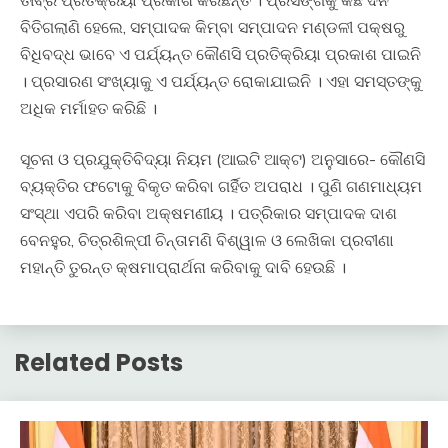
ତୀବ୍ର ପ୍ରତିକ୍ରିୟା ପ୍ରକାଶ କରିଛନ୍ତି । ପ୍ରସଙ୍ଗକୁ କିଛି ଦିନ
ବିତିଗଲାଣି ହେଲେ, ସମ୍ପାଦକ କିମ୍ବା ସମ୍ପାଦନ ମଣ୍ଡଳୀ ପକ୍ଷରୁ
ବିଧିବଦ୍ଧ ଭାବେ ଏ ପର୍ଯ୍ୟନ୍ତ କୌଣସି ପ୍ରତିକ୍ରିୟା ପ୍ରକାଶ ପାଇନି
। ପ୍ରସାରଣ ସଂଖ୍ୟାକୁ ଏ ପର୍ଯ୍ୟନ୍ତ ରୋକାଯାଇନି । ଏହା ସମସ୍ତଙ୍କୁ
ଅଧିକ ମର୍ମାହତ କରିଛି ।
ସୂଚନା ଓ ପ୍ରଯୁକ୍ତିବିଦ୍ୟା ନିୟମ (ଆଇଟି ଆକ୍ଟ) ଅନୁସାରେ- କୌଣସି
ବ୍ୟକ୍ତିର ଫଟୋକୁ ବିକୃତ କରିବା ଗର୍ହିତ ଅପରାଧ । ପୁଣି ଗଣମାଧ୍ୟମ
ସଂସ୍ଥା ଏପରି କରିବା ଅକ୍ଷମଣୀୟ । ପତ୍ରିକାର ସମ୍ପାଦକ ଦାଶ
ବେନହୁର, ଚିତ୍ରଶିଳ୍ପୀ ଚିନ୍ତାମଣି ବିଶ୍ୱାଳ ଓ ଲେଖିକା ପ୍ରବୀଣା
ମହାନ୍ତି ତୁରନ୍ତ କ୍ଷମାପ୍ରାର୍ଥନା କରିବାକୁ ଦାବି ହେଉଛି ।
Related Posts