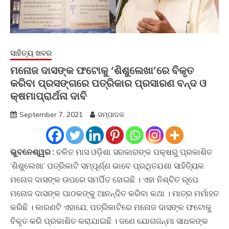
ସାହିତ୍ୟ ଖବର
ମନୋଜ ଦାସଙ୍କ ଫଟୋକୁ ‘ଶିଶୁଲେଖା’ରେ ବିକୃତ
କରିବା ପ୍ରସଙ୍ଗରେ ପତ୍ରିକାର ପ୍ରସାରଣ ବନ୍ଦ ଓ
କ୍ଷମାପ୍ରାର୍ଥନା ଦାବି
September 7, 2021
ସମ୍ପାଦକ
ଭୁବନେଶ୍ୱର :
ଚଳିତ ମାସ ଓଡ଼ିଶା ସରକାରଙ୍କ ପକ୍ଷରୁ ପ୍ରକାଶିତ
‘ଶିଶୁଲେଖା’ ପତ୍ରିକାଟି ସମ୍ପୂର୍ଣ୍ଣ ଭାବେ ପ୍ରଥିତଯଶା ସାହିତ୍ୟିକ
ମନୋଜ ଦାସଙ୍କ ଉପରେ ସମର୍ପିତ ହୋଇଛି । ଏହା ନିଶ୍ଚିତ ରୂପେ
ମନୋଜ ଦାସଙ୍କ ପାଠକଙ୍କୁ ଆନନ୍ଦିତ କରିବା କଥା । ମାତ୍ର ମର୍ମାହତ
କରିଛି । କାରଣଟି ଏହାଯେ, ପତ୍ରିକାଟିରେ ମନୋଜ ଦାସଙ୍କ ଫଟୋକୁ
ବିକୃତ କରି ପ୍ରକାଶିତ କରାଯାଇଛି । ଜଣେ ଯୋଗଜନ୍ମା ସାଧକଙ୍କ