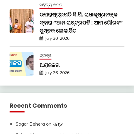
ସାହିତ୍ୟ ଖବର
ଉପରାଷ୍ଟ୍ରପତି ସି.ପି. ରାଧାକୃଷ୍ଣନଙ୍କ
ଦ୍ଵାରା “ଆମ ରାଷ୍ଟ୍ରପତି : ଆମ ଗୌରବ”
ପୁସ୍ତକ ଲୋକାର୍ପିତ
July 30, 2026
ସ୍ତମ୍ଭ
ଅରାଜକତା
July 26, 2026
Recent Comments
Sagar Behera
on
ସ୍ମୃତି