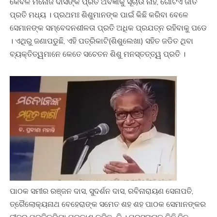
କେବଳ ମନୋଜ ଦାସଙ୍କ ପ୍ରତି ଅବଜ୍ଞାକୁ ସୂଚାଉ ନାହିଁ, ଗୋଟିଏ ଜାତି
ପ୍ରତି ମଧ୍ୟ । ପ୍ରଥମଃ ଶିଶୁମାନଙ୍କ ପାଇଁ କିଛି କରିବା ବେଳେ
ସେମାନଙ୍କ ସମ୍ବେଦନଶୀଳତା ପ୍ରତି ଅଧିକ ପ୍ରଯତ୍ନ ରହିବାକୁ ପଡେ
। ଏଥିରୁ ଜଣାପଡୁଛି, ଏହି ପତ୍ରିକାଟି(ଶିଶୁଲେଖା) ସହିତ ଜଡିତ ଥିବା
ବ୍ୟକ୍ତିତ୍ୱମାନେ କେତେ ସଚେତନ ଶିଶୁ ମନସ୍ତତ୍ତ୍ୱ ପ୍ରତି ।
ପାଠକ ସମୀର ରଞ୍ଜନ ଦାସ, ସୁଦର୍ଶନ ଦାସ, ରବିନାରାୟଣ ସେନାପତି,
ତ୍ରୈଲୋକ୍ୟନାଥ ବେହେରାଙ୍କ ସମେତ ଶହ ଶହ ପାଠକ ସେମାନଙ୍କର