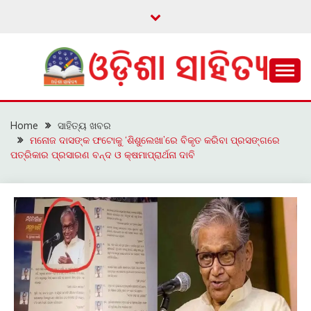
Skip
to
content
ଓଡ଼ିଆ ଇ-ସାହିତ୍ୟକୁ ଆଗକୁ ନେବାକୁ ଏକ ନୂଆ ପ୍ରଚେଷ୍ଠା
ଓଡ଼ିଶା ସାହିତ୍ୟ
Home
ସାହିତ୍ୟ ଖବର
ମନୋଜ ଦାସଙ୍କ ଫଟୋକୁ ‘ଶିଶୁଲେଖା’ରେ ବିକୃତ କରିବା ପ୍ରସଙ୍ଗରେ
ପତ୍ରିକାର ପ୍ରସାରଣ ବନ୍ଦ ଓ କ୍ଷମାପ୍ରାର୍ଥନା ଦାବି