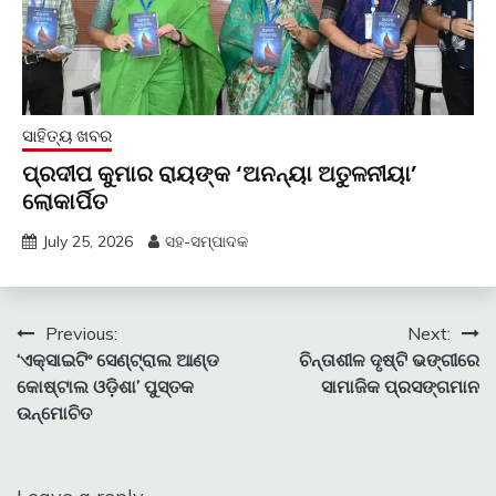
ସାହିତ୍ୟ ଖବର
ପ୍ରଦୀପ କୁମାର ରାୟଙ୍କ ‘ଅନନ୍ୟା ଅତୁଳନୀୟା’
ଲୋକାର୍ପିତ
July 25, 2026
ସହ-ସମ୍ପାଦକ
Post
Previous:
Next:
‘ଏକ୍ସାଇଟିଂ ସେଣ୍ଟ୍ରାଲ ଆଣ୍ଡ
ଚିନ୍ତାଶୀଳ ଦୃଷ୍ଟି ଭଙ୍ଗୀରେ
navigation
କୋଷ୍ଟାଲ ଓଡ଼ିଶା’ ପୁସ୍ତକ
ସାମାଜିକ ପ୍ରସଙ୍ଗମାନ
ଉନ୍ମୋଚିତ