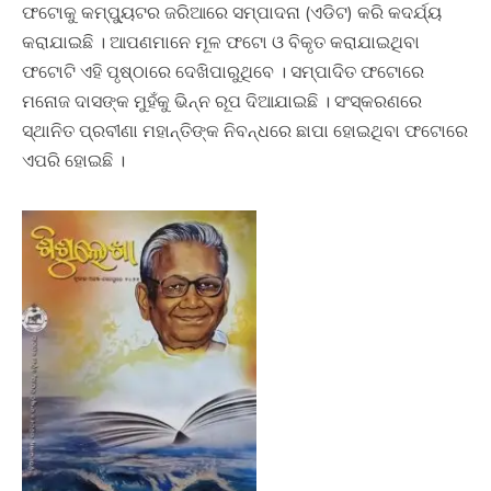
ଫଟୋକୁ କମ୍ପ୍ୟୁଟର ଜରିଆରେ ସମ୍ପାଦନା (ଏଡିଟ) କରି କଦର୍ଯ୍ୟ
କରାଯାଇଛି । ଆପଣମାନେ ମୂଳ ଫଟୋ ଓ ବିକୃତ କରାଯାଇଥିବା
ଫଟୋଟି ଏହି ପୃଷ୍ଠାରେ ଦେଖିପାରୁଥିବେ । ସମ୍ପାଦିତ ଫଟୋରେ
ମନୋଜ ଦାସଙ୍କ ମୁହଁକୁ ଭିନ୍ନ ରୂପ ଦିଆଯାଇଛି । ସଂସ୍କରଣରେ
ସ୍ଥାନିତ ପ୍ରବୀଣା ମହାନ୍ତିଙ୍କ ନିବନ୍ଧରେ ଛାପା ହୋଇଥିବା ଫଟୋରେ
ଏପରି ହୋଇଛି ।