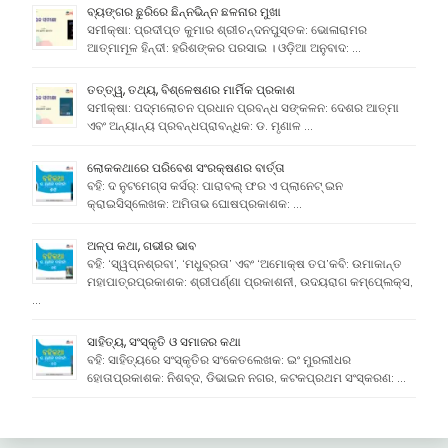
ବ୍ୟଙ୍ଗର ଛୁରିରେ ଛିନ୍ନଭିନ୍ନ ଛଳନାର ମୁଖା
ସମୀକ୍ଷା: ପ୍ରଦୀପ୍ତ କୁମାର ଶ୍ରୀଚନ୍ଦନପୁସ୍ତକ: ଭୋଳାରାମର
ଆତ୍ମାମୂଳ ହିନ୍ଦୀ: ହରିଶଙ୍କର ପରସାଇ । ଓଡ଼ିଆ ଅନୁବାଦ: …
ତତ୍ତ୍ୱ, ତଥ୍ୟ, ବିଶ୍ଳେଷଣର ମାର୍ମିକ ପ୍ରକାଶ
ସମୀକ୍ଷା: ପଦ୍ମଲୋଚନ ପ୍ରଧାନ ପ୍ରବନ୍ଧ ସଙ୍କଳନ: ଦେଶର ଆତ୍ମା
ଏବଂ ଅନ୍ୟାନ୍ୟ ପ୍ରବନ୍ଧପ୍ରାବନ୍ଧିକ: ଡ. ମୃଣାଳ …
ଲୋକକଥାରେ ପରିବେଶ ସଂରକ୍ଷଣର ବାର୍ତ୍ତା
ବହି: ଦ ନୁଟମେଗ୍ସ କର୍ସର୍: ପାରାବଲ୍ ଫର ଏ ପ୍ଲାନେଟ୍ ଇନ
କ୍ରାଇସିସ୍ଲେଖକ: ଅମିତାଭ ଘୋଷପ୍ରକାଶକ: …
ଅଳ୍ପ କଥା, ଗଭୀର ଭାବ
ବହି: ‘ସ୍ୱପ୍ନଶ୍ରବା’, ‘ମଧୁବ୍ରତା’ ଏବଂ ‘ଅମୋକ୍ଷ ତପ’କବି: ଉମାକାନ୍ତ
ମହାପାତ୍ରପ୍ରକାଶକ: ଶ୍ରୀପର୍ଣ୍ଣା ପ୍ରକାଶନୀ, ଉଦୟରାଗ କମ୍ପେ୍ଲକ୍ସ,
…
ସାହିତ୍ୟ, ସଂସ୍କୃତି ଓ ସମାଜର କଥା
ବହି: ସାହିତ୍ୟରେ ସଂସ୍କୃତିର ସଂକେତଲେଖକ: ଇଂ ମୁରଲୀଧର
ହୋତାପ୍ରକାଶକ: ନିଶବ୍ଦ, ଡିଭାଇନ ନଗର, କଟକପ୍ରଥମ ସଂସ୍କରଣ: …