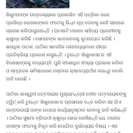
ଶିଶୁମାନଙ୍କ ଉଦ୍ଦେଶ୍ୟରେ ପ୍ରକାଶିତ ଏହି ପତ୍ରିକା ଜଣେ
ପ୍ରସିଦ୍ଧ ଲେଖକଙ୍କର ଫଟୋକୁ ଭିନ୍ନ ରୂପ ଦେବାକୁ କେହି ସହଜରେ
ଗ୍ରହଣ କରିପାରୁନାହାନ୍ତି । ଘଟଣାଟି ମନୋଜ ସାହିତ୍ୟ ପ୍ରେମୀଙ୍କୁ
କ୍ଷୁବ୍ଧ କରିଛି । ସେମାନଙ୍କ ଭାବାବେଗକୁ କୁଠାରଘାତ କରିଛି ।
ଶତାଧିକ ପାଠକ, ପାଠିକା ସାମାଜିକ ଗଣମାଧ୍ୟମରେ ତୀବ୍ର
ପ୍ରତିକ୍ରିୟା ପ୍ରକାଶ କରୁଛନ୍ତି । ତୁରନ୍ତ ‘ଶିଶୁଲେଖା’ର ଏହି
ବିଶେଷାଙ୍କକୁ ବାଜ୍ୟାପ୍ତି, ପୁଣି ସଂଶୋଧିତ ସଂଖ୍ୟା ପ୍ରକାଶ କରିବା
ଓ ସମ୍ପାଦକ ସର୍ବସାଧାରଣ ମଞ୍ଚରେ କ୍ଷମାପ୍ରାର୍ଥନା କରନ୍ତୁ ବୋଲି
ଦାବି ହେଉଛି ।
ପାଠିକା ଶାଶ୍ୱତୀ ପଟ୍ଟନାୟକ ମୁଖ୍ୟମନ୍ତ୍ରୀ ନବୀନ ପଟ୍ଟନାୟକଙ୍କୁ
ଟ୍ୱିଟ୍ କରି ତୁରନ୍ତ ‘ଶିଶୁଲେଖା’ର ପ୍ରସାରଣ ବନ୍ଦ କରିବା ସହ ଯିଏ
ଉତ୍ତରଦାୟୀ ତାଙ୍କ ଉପରେ କାର୍ଯ୍ୟାନୁଷ୍ଠାନ ନେବାକୁ ଦାବି କରିଛନ୍ତି
। ପାଠିକା ସୁଷମା ତ୍ରିପାଠୀ କ୍ଷୁବ୍ଧ ହୋଇ ଲେଖିଛନ୍ତି ଯେ, ମନୋଜ
ଦାସଙ୍କ ଫଟୋକୁ ବିକୃତ କରି ଛପାଯିବା ଦୁର୍ଭାଗ୍ୟର ବିଷୟ । ଏହା