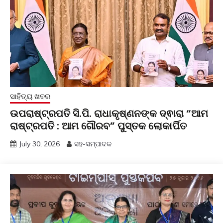
ସାହିତ୍ୟ ଖବର
ଉପରାଷ୍ଟ୍ରପତି ସି.ପି. ରାଧାକୃଷ୍ଣନଙ୍କ ଦ୍ଵାରା “ଆମ
ରାଷ୍ଟ୍ରପତି : ଆମ ଗୌରବ” ପୁସ୍ତକ ଲୋକାର୍ପିତ
July 30, 2026
ସହ-ସମ୍ପାଦକ