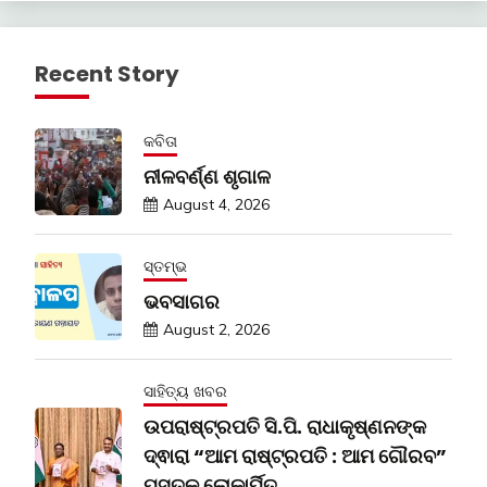
Recent Story
କବିତା
ନୀଳବର୍ଣ୍ଣ ଶୃଗାଳ
August 4, 2026
ସ୍ତମ୍ଭ
ଭବସାଗର
August 2, 2026
ସାହିତ୍ୟ ଖବର
ଉପରାଷ୍ଟ୍ରପତି ସି.ପି. ରାଧାକୃଷ୍ଣନଙ୍କ
ଦ୍ଵାରା “ଆମ ରାଷ୍ଟ୍ରପତି : ଆମ ଗୌରବ”
ପୁସ୍ତକ ଲୋକାର୍ପିତ