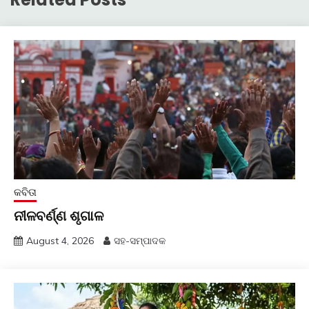
କବିତା
ନୀଳବର୍ଣ୍ଣ ଶୃଗାଳ
August 4, 2026
ସହ-ସମ୍ପାଦକ