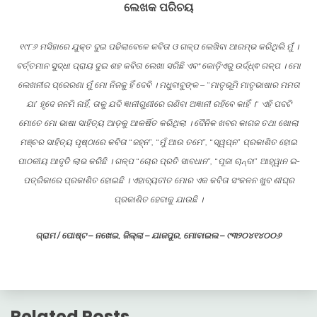
ଲେଖକ ପରିଚୟ
୧୯୮୬ ମସିହାରେ ଯୁକ୍ତ ଦୁଇ ପଢିଲାବେଳେ କବିତା ଓ ଗଳ୍ପ ଲେଖିବା ଆରମ୍ଭ କରିଥିଲି ମୁଁ ।
ବର୍ତ୍ତମାନ ସୁଦ୍ଧା ପ୍ରାୟ ଦୁଇ ଶହ କବିତା ଲେଖା ସରିଛି ଏବଂ କୋଡ଼ିଏରୁ ଉର୍ଦ୍ଧ୍ଵ ଗଳ୍ପ । ମୋ
ଲେଖନୀର ପ୍ରେରଣା ମୁଁ ମୋ ନିଜକୁ ହିଁ ଦେବି । ମଧୁବାବୁଙ୍କ – “ମାତୃଭୂମି ମାତୃଭାଷାର ମମତା
ଯା’ ହୃଦେ ଜନମି ନାହିଁ, ତାକୁ ଯଦି ଜ୍ଞାନୀଗୁଣୀରେ ଗଣିବା ଅଜ୍ଞାନୀ ରହିବେ କାହିଁ ।“ ଏହି ପଦଟି
ମୋତେ ମୋ ଭାଷା ସାହିତ୍ୟ ଆଡ଼କୁ ଆକର୍ଷିତ କରିଥିଲା । ଦୈନିକ ଖବର କାଗଜ ତଥା ଖୋଲା
ମଞ୍ଚର ସାହିତ୍ୟ ପୃଷ୍ଠାରେ କବିତା “ଜହ୍ନ”, “ମୁଁ ଆଉ ତମେ”, “ସ୍ୱପ୍ନ” ପ୍ରକାଶିତ ହୋଇ
ପାଠକୀୟ ଆଦୃତି ଲାଭ କରିଛି । ଗଳ୍ପ “ଚୋର ପ୍ରତି ସାବଧାନ”, “ପୂଜା ଚାନ୍ଦା” ଆହ୍ୱାନ ଇ-
ପତ୍ରିକାରେ ପ୍ରକାଶିତ ହୋଇଛି । ଏହାବ୍ୟତୀତ ମୋର ଏକ କବିତା ସଂକଳନ ଖୁବ ଶୀଘ୍ର
ପ୍ରକାଶିତ ହେବାକୁ ଯାଉଛି ।
ଗ୍ରାମ / ପୋଷ୍ଟ – ନଖେଇ, ଜିଲ୍ଲା – ଯାଜପୁର, ମୋବାଇଲ – ୯୩୨୦୪୧୪୦୦୬
Related Posts