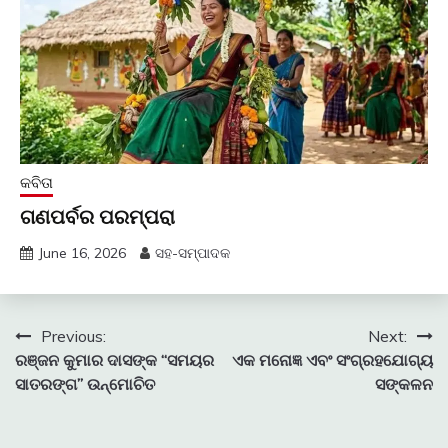
କବିତା
ଗଣପର୍ବର ପରମ୍ପରା
June 16, 2026
ସହ-ସମ୍ପାଦକ
Post
Previous:
Next:
ରଞ୍ଜନ କୁମାର ଦାସଙ୍କ “ସମୟର
ଏକ ମନୋଜ୍ଞ ଏବଂ ସଂଗ୍ରହଯୋଗ୍ୟ
navigation
ସାତରଙ୍ଗ” ଉନ୍ମୋଚିତ
ସଙ୍କଳନ