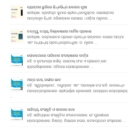
ବ୍ୟଙ୍ଗର ଛୁରିରେ ଛିନ୍ନଭିନ୍ନ ଛଳନାର ମୁଖା
ସମୀକ୍ଷା: ପ୍ରଦୀପ୍ତ କୁମାର ଶ୍ରୀଚନ୍ଦନପୁସ୍ତକ: ଭୋଳାରାମର
ଆତ୍ମାମୂଳ ହିନ୍ଦୀ: ହରିଶଙ୍କର ପରସାଇ । ଓଡ଼ିଆ ଅନୁବାଦ: …
ତତ୍ତ୍ୱ, ତଥ୍ୟ, ବିଶ୍ଳେଷଣର ମାର୍ମିକ ପ୍ରକାଶ
ସମୀକ୍ଷା: ପଦ୍ମଲୋଚନ ପ୍ରଧାନ ପ୍ରବନ୍ଧ ସଙ୍କଳନ: ଦେଶର ଆତ୍ମା
ଏବଂ ଅନ୍ୟାନ୍ୟ ପ୍ରବନ୍ଧପ୍ରାବନ୍ଧିକ: ଡ. ମୃଣାଳ …
ଲୋକକଥାରେ ପରିବେଶ ସଂରକ୍ଷଣର ବାର୍ତ୍ତା
ବହି: ଦ ନୁଟମେଗ୍ସ କର୍ସର୍: ପାରାବଲ୍ ଫର ଏ ପ୍ଲାନେଟ୍ ଇନ
କ୍ରାଇସିସ୍ଲେଖକ: ଅମିତାଭ ଘୋଷପ୍ରକାଶକ: …
ଅଳ୍ପ କଥା, ଗଭୀର ଭାବ
ବହି: ‘ସ୍ୱପ୍ନଶ୍ରବା’, ‘ମଧୁବ୍ରତା’ ଏବଂ ‘ଅମୋକ୍ଷ ତପ’କବି: ଉମାକାନ୍ତ
ମହାପାତ୍ରପ୍ରକାଶକ: ଶ୍ରୀପର୍ଣ୍ଣା ପ୍ରକାଶନୀ, ଉଦୟରାଗ କମ୍ପେ୍ଲକ୍ସ,
…
ସାହିତ୍ୟ, ସଂସ୍କୃତି ଓ ସମାଜର କଥା
ବହି: ସାହିତ୍ୟରେ ସଂସ୍କୃତିର ସଂକେତଲେଖକ: ଇଂ ମୁରଲୀଧର
ହୋତାପ୍ରକାଶକ: ନିଶବ୍ଦ, ଡିଭାଇନ ନଗର, କଟକପ୍ରଥମ ସଂସ୍କରଣ: …