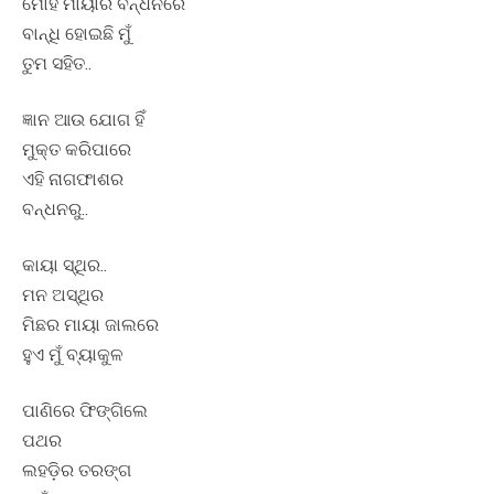
ମୋହ ମାୟାର ବନ୍ଧନରେ
ବାନ୍ଧି ହୋଇଛି ମୁଁ
ତୁମ ସହିତ..
ଜ୍ଞାନ ଆଉ ଯୋଗ ହିଁ
ମୁକ୍ତ କରିପାରେ
ଏହି ନାଗଫାଶର
ବନ୍ଧନରୁ..
କାୟା ସ୍ଥିର..
ମନ ଅସ୍ଥିର
ମିଛର ମାୟା ଜାଲରେ
ହୁଏ ମୁଁ ବ୍ୟାକୁଳ
ପାଣିରେ ଫିଙ୍ଗିଲେ
ପଥର
ଲହଡ଼ିର ତରଙ୍ଗ