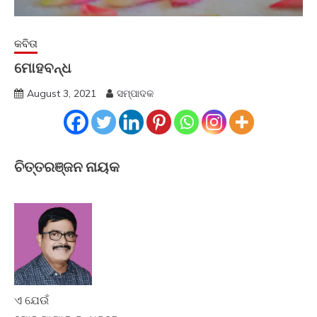
କବିତା
ମୋହବନ୍ଧ
August 3, 2021
ସମ୍ପାଦକ
ଚିତ୍ତରଞ୍ଜନ ନାୟକ
ଏ ଯେଉଁ