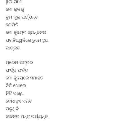
ଛୁଇଁ ଯାଏ..
ମୋ କୂଳରୁ
ତୁମ କୂଳ ପର୍ଯ୍ୟନ୍ତ
ଯେମିତି
ମୋ ହୃଦୟର ସ୍ପନ୍ଦନର
ପ୍ରତିଧ୍ୱନିରେ ତୁମେ ହୁଅ
ଜାଗ୍ରତ
ପ୍ରେମ ପତ୍ରର
ଫର୍ଦ୍ଦ ଫର୍ଦ୍ଦ
ମୋ ହୃଦୟରେ ସମାହିତ
ନିତି ଖୋଲେ.
ନିତି ପଢ଼େ..
ବୋଧହୁଏ ଏମିତି
ପଢୁଥିବି
ଜୀବନର ଅନ୍ତ ପର୍ଯ୍ୟନ୍ତ..