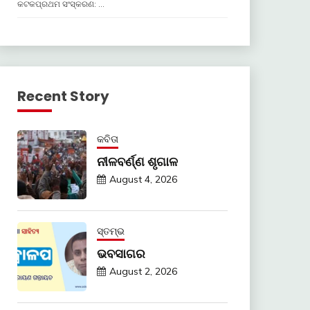
କଟକପ୍ରଥମ ସଂସ୍କରଣ: …
Recent Story
କବିତା
ନୀଳବର୍ଣ୍ଣ ଶୃଗାଳ
August 4, 2026
ସ୍ତମ୍ଭ
ଭବସାଗର
August 2, 2026