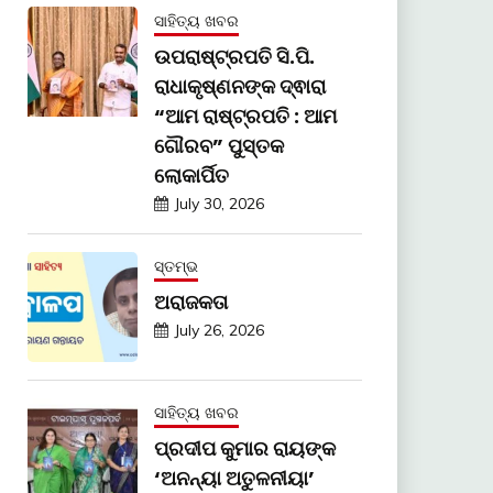
ସାହିତ୍ୟ ଖବର
ଉପରାଷ୍ଟ୍ରପତି ସି.ପି.
ରାଧାକୃଷ୍ଣନଙ୍କ ଦ୍ଵାରା
“ଆମ ରାଷ୍ଟ୍ରପତି : ଆମ
ଗୌରବ” ପୁସ୍ତକ
ଲୋକାର୍ପିତ
July 30, 2026
ସ୍ତମ୍ଭ
ଅରାଜକତା
July 26, 2026
ସାହିତ୍ୟ ଖବର
ପ୍ରଦୀପ କୁମାର ରାୟଙ୍କ
‘ଅନନ୍ୟା ଅତୁଳନୀୟା’