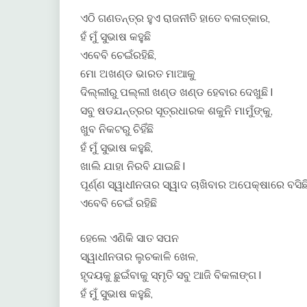
ଏଠି ଗଣତନ୍ତ୍ର ହୁଏ ରାଜନୀତି ହାତେ ବଳାତ୍କାର,
ହଁ ମୁଁ ସୁଭାଷ କହୁଛି
ଏବେବି ଚେଇଁରହିଛି,
ମୋ ଅଖଣ୍ଡ ଭାରତ ମାଆକୁ
ଦିଲ୍ଲୀରୁ ପଲ୍ଲୀ ଖଣ୍ଡ ଖଣ୍ଡ ହେବାର ଦେଖୁଛି l
ସବୁ ଷଡଯନ୍ତ୍ରର ସୂତ୍ରଧାରକ ଶକୁନି ମାମୁଁଙ୍କୁ,
ଖୁବ ନିକଟରୁ ଚିହିଁଛି
ହଁ ମୁଁ ସୁଭାଷ କହୁଛି,
ଖାଲି ଯାହା ନିରବି ଯାଇଛି l
ପୂର୍ଣ୍ଣ ସ୍ୱାଧୀନତାର ସ୍ୱାଦ ଚାଖିବାର ଅପେକ୍ଷାରେ ବସିଛି
ଏବେବି ଚେଇଁ ରହିଛି
ହେଲେ ଏଣିକି ସାତ ସପନ
ସ୍ୱାଧୀନତାର ଲୁଚକାଳି ଖେଳ,
ହୃଦୟକୁ ଛୁଇଁବାକୁ ସ୍ମୃତି ସବୁ ଆଜି ବିକଳାଙ୍ଗ l
ହଁ ମୁଁ ସୁଭାଷ କହୁଛି,