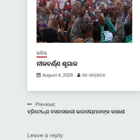
କବିତା
ନୀଳବର୍ଣ୍ଣ ଶୃଗାଳ
August 4, 2026
ସହ-ସମ୍ପାଦକ
Post
Previous:
ବ୍ରିଟେନ୍‍ରେ ବସବାସକାରୀ ଭାରତୀୟମାନଙ୍କ କାହାଣୀ
navigation
Leave a reply