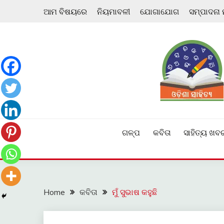
Skip
ଆମ ବିଷୟରେ
ନିୟମାବଳୀ
ଯୋଗାଯୋଗ
ସମ୍ପାଦନା
to
content
ଓଡ଼ିଆ ଇ-ସାହିତ୍ୟକୁ ଆଗକୁ ନେବାକୁ ଏକ ନୂଆ ପ୍ରଚେଷ୍ଠା
ଓଡ଼ିଶା ସାହିତ୍ୟ
ଗଳ୍ପ
କବିତା
ସାହିତ୍ୟ ଖବ
Home
କବିତା
ମୁଁ ସୁଭାଷ କହୁଛି