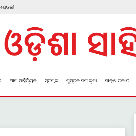
 ମଣ୍ଡଳୀ
ର
ଆମ ସାହିତ୍ୟିକ
ସ୍ତମ୍ଭ
ପୁସ୍ତକ ସମୀକ୍ଷା
ସାକ୍ଷାତକାର