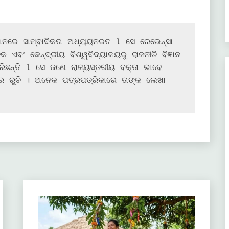
ଥାନରେ ସାମ୍ବାଦିକତା ଅଧ୍ୟୟନରତ l ସେ ରେଭେନ୍ସା 
କ ଏବଂ କେନ୍ଦ୍ରୀୟ ବିଶ୍ୱବିଦ୍ୟାଳୟରୁ ରାଜନୀତି ବିଜ୍ଞାନ 
ରିଛନ୍ତି l ସେ ଜଣେ ରାଜ୍ୟସ୍ତରୀୟ ବକ୍ତା ଭାବେ 
ର ରୁଚି । ଅନେକ ପତ୍ରପତ୍ରିକାରେ ତାଙ୍କ ଲେଖା 