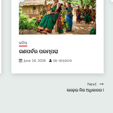
କବିତା
ଗଣପର୍ବର ପରମ୍ପରା
June 16, 2026
ସହ-ସମ୍ପାଦକ
Next:
ଲଢ଼େଇ ନିଜ ଅଧିକାରର !