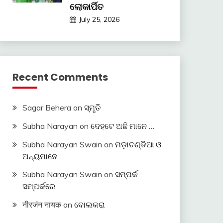
ଲୋକାର୍ପିତ
July 25, 2026
Recent Comments
Sagar Behera
on
ସ୍ମୃତି
Subha Narayan
on
ଦେହଟେ ଅଛି ମାନେ …
Subha Narayan Swain
on
ମଡ଼ାଚଣ୍ଡିଆ ଓ
ଅନ୍ୟମାନେ
Subha Narayan Swain
on
ସମ୍ପର୍କ
ସମ୍ପର୍କରେ
नीरजंन नायक
on
ବୋଲକରା