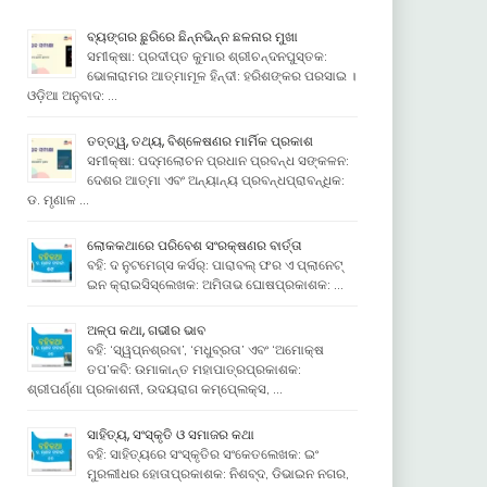
ବ୍ୟଙ୍ଗର ଛୁରିରେ ଛିନ୍ନଭିନ୍ନ ଛଳନାର ମୁଖା
ସମୀକ୍ଷା: ପ୍ରଦୀପ୍ତ କୁମାର ଶ୍ରୀଚନ୍ଦନପୁସ୍ତକ:
ଭୋଳାରାମର ଆତ୍ମାମୂଳ ହିନ୍ଦୀ: ହରିଶଙ୍କର ପରସାଇ ।
ଓଡ଼ିଆ ଅନୁବାଦ: …
ତତ୍ତ୍ୱ, ତଥ୍ୟ, ବିଶ୍ଳେଷଣର ମାର୍ମିକ ପ୍ରକାଶ
ସମୀକ୍ଷା: ପଦ୍ମଲୋଚନ ପ୍ରଧାନ ପ୍ରବନ୍ଧ ସଙ୍କଳନ:
ଦେଶର ଆତ୍ମା ଏବଂ ଅନ୍ୟାନ୍ୟ ପ୍ରବନ୍ଧପ୍ରାବନ୍ଧିକ:
ଡ. ମୃଣାଳ …
ଲୋକକଥାରେ ପରିବେଶ ସଂରକ୍ଷଣର ବାର୍ତ୍ତା
ବହି: ଦ ନୁଟମେଗ୍ସ କର୍ସର୍: ପାରାବଲ୍ ଫର ଏ ପ୍ଲାନେଟ୍
ଇନ କ୍ରାଇସିସ୍ଲେଖକ: ଅମିତାଭ ଘୋଷପ୍ରକାଶକ: …
ଅଳ୍ପ କଥା, ଗଭୀର ଭାବ
ବହି: ‘ସ୍ୱପ୍ନଶ୍ରବା’, ‘ମଧୁବ୍ରତା’ ଏବଂ ‘ଅମୋକ୍ଷ
ତପ’କବି: ଉମାକାନ୍ତ ମହାପାତ୍ରପ୍ରକାଶକ:
ଶ୍ରୀପର୍ଣ୍ଣା ପ୍ରକାଶନୀ, ଉଦୟରାଗ କମ୍ପେ୍ଲକ୍ସ, …
ସାହିତ୍ୟ, ସଂସ୍କୃତି ଓ ସମାଜର କଥା
ବହି: ସାହିତ୍ୟରେ ସଂସ୍କୃତିର ସଂକେତଲେଖକ: ଇଂ
ମୁରଲୀଧର ହୋତାପ୍ରକାଶକ: ନିଶବ୍ଦ, ଡିଭାଇନ ନଗର,