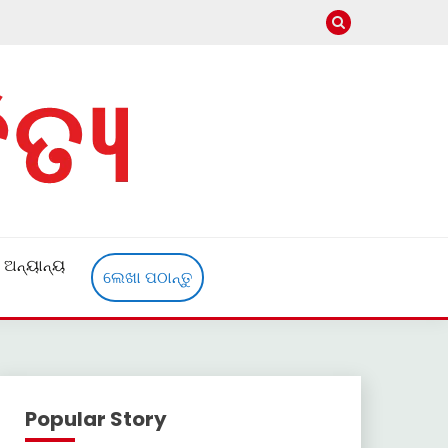
ଅନ୍ୟାନ୍ୟ
ଲେଖା ପଠାନ୍ତୁ
Popular Story