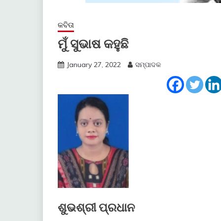
କବିତା
ମୁଁ ସୁଭାଷ କହୁଛି
January 27, 2022
ସମ୍ପାଦକ
ଶୁଭଶ୍ରୀ ପ୍ରଧାନ