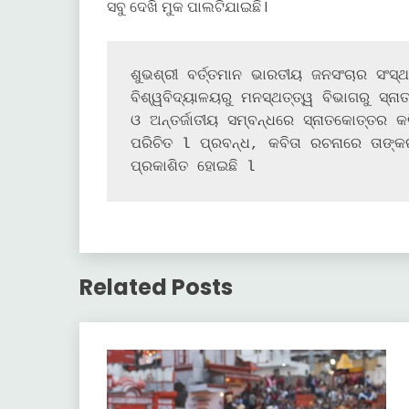
ସବୁ ଦେଖି ମୁକ ପାଲଟିଯାଇଛି l
ଶୁଭଶ୍ରୀ ବର୍ତ୍ତମାନ ଭାରତୀୟ ଜନସଂଚାର ସଂସ୍
ବିଶ୍ୱବିଦ୍ୟାଳୟରୁ ମନସ୍ଥତ୍ତ୍ୱ ବିଭାଗରୁ ସ୍ନାତ
ଓ ଅନ୍ତର୍ଜାତୀୟ ସମ୍ବନ୍ଧରେ ସ୍ନାତକୋତ୍ତର କ
ପରିଚିତ l ପ୍ରବନ୍ଧ, କବିତା ରଚନାରେ ତାଙ୍କ
ପ୍ରକାଶିତ ହୋଇଛି l
Related Posts