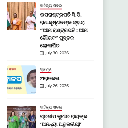
ସାହିତ୍ୟ ଖବର
ଉପରାଷ୍ଟ୍ରପତି ସି.ପି.
ରାଧାକୃଷ୍ଣନଙ୍କ ଦ୍ଵାରା
“ଆମ ରାଷ୍ଟ୍ରପତି : ଆମ
ଗୌରବ” ପୁସ୍ତକ
ଲୋକାର୍ପିତ
July 30, 2026
ସ୍ତମ୍ଭ
ଅରାଜକତା
July 26, 2026
ସାହିତ୍ୟ ଖବର
ପ୍ରଦୀପ କୁମାର ରାୟଙ୍କ
‘ଅନନ୍ୟା ଅତୁଳନୀୟା’