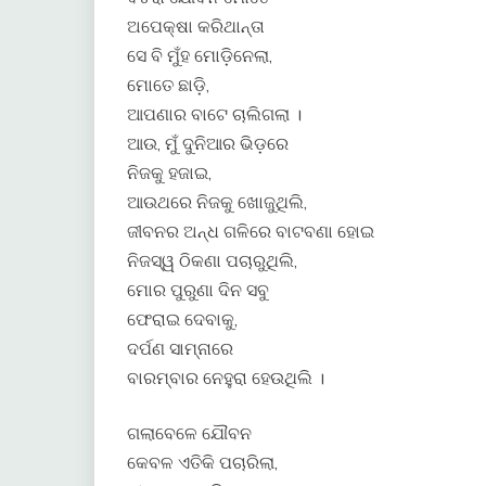
ଅପେକ୍ଷା କରିଥାନ୍ତା
ସେ ବି ମୁଁହ ମୋଡ଼ିନେଲା,
ମୋତେ ଛାଡ଼ି,
ଆପଣାର ବାଟେ ଚାଲିଗଲା ।
ଆଉ, ମୁଁ ଦୁନିଆର ଭିଡ଼ରେ
ନିଜକୁ ହଜାଇ,
ଆଉଥରେ ନିଜକୁ ଖୋଜୁଥିଲି,
ଜୀବନର ଅନ୍ଧ ଗଳିରେ ବାଟବଣା ହୋଇ
ନିଜସ୍ୱ ଠିକଣା ପଚାରୁଥିଲି,
ମୋର ପୁରୁଣା ଦିନ ସବୁ
ଫେରାଇ ଦେବାକୁ,
ଦର୍ପଣ ସାମ୍ନାରେ
ବାରମ୍ବାର ନେହୁରା ହେଉଥିଲି ।
ଗଲାବେଳେ ଯୌବନ
କେବଳ ଏତିକି ପଚାରିଲା,