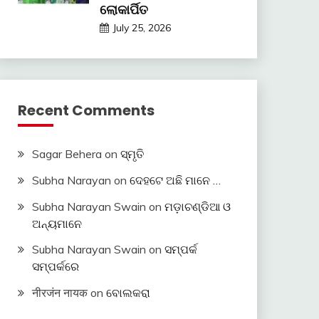
ଲୋକାର୍ପିତ
July 25, 2026
Recent Comments
Sagar Behera
on
ସ୍ମୃତି
Subha Narayan
on
ଦେହଟେ ଅଛି ମାନେ …
Subha Narayan Swain
on
ମଡ଼ାଚଣ୍ଡିଆ ଓ
ଅନ୍ୟମାନେ
Subha Narayan Swain
on
ସମ୍ପର୍କ
ସମ୍ପର୍କରେ
नीरजंन नायक
on
ବୋଲକରା