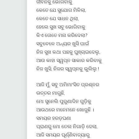
ଜୀବନକୁ ଭୋଗିବାକୁ
କେତେ ଯେ ସୁଯୋଗ ମିଳିଲା,
କେତେ ଯେ ସାଧନ ଥିଲା,
ହେଲେ ସୁଖ ସବୁ ଭୋଗିବାକୁ
କିଏ ତୋତେ ମନା କରିଦେଲା?
ସବୁବେଳେ ଅନ୍ୟର ଖୁସି ପାଇଁ
ନିଜ ସୁଖ କଥା ପଛକୁ ଘୁଞ୍ଚାଇଦେଲୁ,
ଆଉ କାହା ସ୍ୱପ୍ନ ସାକାର କରିବାକୁ
ନିଜ ଖୁସି, ନିଜର ସ୍ୱପ୍ନକୁ ଭୁଲିଲୁ !
ଆଜି ମୁଁ, ସବୁ ଅମିମାଂସିତ ପ୍ରଶ୍ନର
ଉତ୍ତର ମାଗୁଛି,
ମୋ ସୁନେଲି ପୁରୁଣାଦିନ ଗୁଡ଼ିକୁ
ଆଉଥରେ ମନେମନେ ଖୋଜୁଛି ।
ସମୟର ହରଡ଼ଘଣା
ପ୍ରାଣରୁ ମୋ ତେଲ ନିଗାଡ଼ି ଦେଲା,
ଆଜି ସମୟର ଘୂର୍ଣ୍ଣିବାତ୍ୟାରୁ