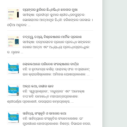
ବ୍ୟଙ୍ଗର ଛୁରିରେ ଛିନ୍ନଭିନ୍ନ ଛଳନାର ମୁଖା
ସମୀକ୍ଷା: ପ୍ରଦୀପ୍ତ କୁମାର ଶ୍ରୀଚନ୍ଦନପୁସ୍ତକ:
ଭୋଳାରାମର ଆତ୍ମାମୂଳ ହିନ୍ଦୀ: ହରିଶଙ୍କର ପରସାଇ ।
ଓଡ଼ିଆ ଅନୁବାଦ: …
ତତ୍ତ୍ୱ, ତଥ୍ୟ, ବିଶ୍ଳେଷଣର ମାର୍ମିକ ପ୍ରକାଶ
ସମୀକ୍ଷା: ପଦ୍ମଲୋଚନ ପ୍ରଧାନ ପ୍ରବନ୍ଧ ସଙ୍କଳନ:
ଦେଶର ଆତ୍ମା ଏବଂ ଅନ୍ୟାନ୍ୟ ପ୍ରବନ୍ଧପ୍ରାବନ୍ଧିକ:
ଡ. ମୃଣାଳ …
ଲୋକକଥାରେ ପରିବେଶ ସଂରକ୍ଷଣର ବାର୍ତ୍ତା
ବହି: ଦ ନୁଟମେଗ୍ସ କର୍ସର୍: ପାରାବଲ୍ ଫର ଏ ପ୍ଲାନେଟ୍
ଇନ କ୍ରାଇସିସ୍ଲେଖକ: ଅମିତାଭ ଘୋଷପ୍ରକାଶକ: …
ଅଳ୍ପ କଥା, ଗଭୀର ଭାବ
ବହି: ‘ସ୍ୱପ୍ନଶ୍ରବା’, ‘ମଧୁବ୍ରତା’ ଏବଂ ‘ଅମୋକ୍ଷ
ତପ’କବି: ଉମାକାନ୍ତ ମହାପାତ୍ରପ୍ରକାଶକ:
ଶ୍ରୀପର୍ଣ୍ଣା ପ୍ରକାଶନୀ, ଉଦୟରାଗ କମ୍ପେ୍ଲକ୍ସ, …
ସାହିତ୍ୟ, ସଂସ୍କୃତି ଓ ସମାଜର କଥା
ବହି: ସାହିତ୍ୟରେ ସଂସ୍କୃତିର ସଂକେତଲେଖକ: ଇଂ
ମୁରଲୀଧର ହୋତାପ୍ରକାଶକ: ନିଶବ୍ଦ, ଡିଭାଇନ ନଗର,