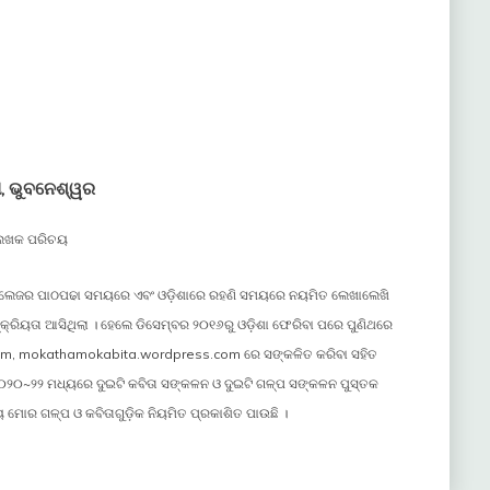
, ଭୁବନେଶ୍ୱର
େଖକ ପରିଚୟ
୍କୁଲ କଲେଜର ପାଠପଢା ସମୟରେ ଏବଂ ଓଡ଼ିଶାରେ ରହଣି ସମୟରେ ନୟମିତ ଲେଖାଲେଖି
ନିଷ୍କ୍ରିୟତା ଆସିଥିଲା । ହେଲେ ଡିସେମ୍ବର ୨୦୧୬ରୁ ଓଡ଼ିଶା ଫେରିବା ପରେ ପୁଣିଥରେ
.com, mokathamokabita.wordpress.com ରେ ସଙ୍କଳିତ କରିବା ସହିତ
ଷ ୨୦୨୦~୨୨ ମଧ୍ୟରେ ଦୁଇଟି କବିତା ସଙ୍କଳନ ଓ ଦୁଇଟି ଗଳ୍ପ ସଙ୍କଳନ ପୁସ୍ତକ
 ମୋର ଗଳ୍ପ ଓ କବିତାଗୁଡ଼ିକ ନିୟମିତ ପ୍ରକାଶିତ ପାଉଛି ।