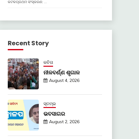
କଟକପ୍ରଥମ ସଂସ୍କରଣ: …
Recent Story
କବିତା
ନୀଳବର୍ଣ୍ଣ ଶୃଗାଳ
August 4, 2026
ସ୍ତମ୍ଭ
ଭବସାଗର
August 2, 2026