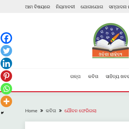
Skip
ଆମ ବିଷୟରେ
ନିୟମାବଳୀ
ଯୋଗାଯୋଗ
ସମ୍ପାଦନା
to
content
ଓଡ଼ିଆ ଇ-ସାହିତ୍ୟକୁ ଆଗକୁ ନେବାକୁ ଏକ ନୂଆ ପ୍ରଚେଷ୍ଠା
ଓଡ଼ିଶା ସାହିତ୍ୟ
ଗଳ୍ପ
କବିତା
ସାହିତ୍ୟ ଖବ
Home
କବିତା
ଯୌବନ ଫେରିଗଲା