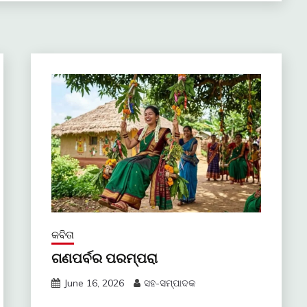
କବିତା
ଗଣପର୍ବର ପରମ୍ପରା
June 16, 2026
ସହ-ସମ୍ପାଦକ