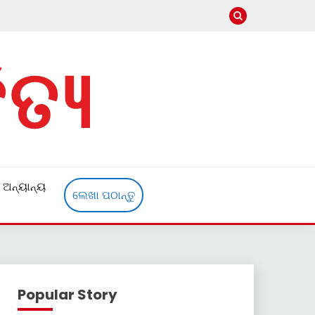
ଅନ୍ୟାନ୍ୟ
ଲେଖା ପଠାନ୍ତୁ
Popular Story