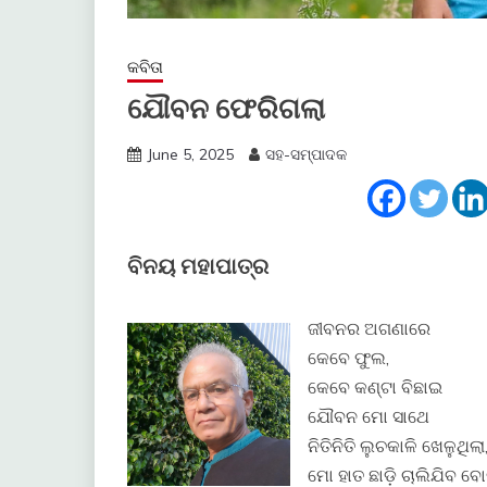
କବିତା
ଯୌବନ ଫେରିଗଲା
June 5, 2025
ସହ-ସମ୍ପାଦକ
ବିନୟ ମହାପାତ୍ର
ଜୀବନର ଅଗଣାରେ
କେବେ ଫୁଲ,
କେବେ କଣ୍ଟା ବିଛାଇ
ଯୌବନ ମୋ ସାଥେ
ନିତିନିତି ଲୁଚକାଳି ଖେଳୁଥିଲା
ମୋ ହାତ ଛାଡ଼ି ଚାଲିଯିବ ବୋ