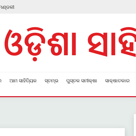
 ମଣ୍ଡଳୀ
ର
ଆମ ସାହିତ୍ୟିକ
ସ୍ତମ୍ଭ
ପୁସ୍ତକ ସମୀକ୍ଷା
ସାକ୍ଷାତକାର