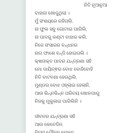
ନିତି ନୂଆନୁଆ
ବାହାନା ଖୋଜୁଥିଲା ।
ମୁଁ ସଂଶୟରେ ରହିଗଲି,
ନା ଫୁଲ ସବୁ ଗୋଟାଇ ପାରିଲି,
ନା ପାଦରୁ କଣ୍ଟା ବାହାର କଲି,
ନିଜେ ସଂସାରର ବନ୍ଧନର
ନାଗ ଫାଶେ ବନ୍ଦି ହୋଇଗଲି ।
କ୍ଷତାକ୍ତ ପାଦର ଯନ୍ତ୍ରଣା ସହି
ମୋ ଦାୟିତ୍ଵର ବୋଝ ବୋହିବୋହି
ନିତି ବାଟବଣା ହେଉଥିଲି,
ମୁଣ୍ଡର ବୋଝ ଓହ୍ଲାଇ ହେଲାନି,
ଆଉ ଭିନ୍ନଭିନ୍ନ ପରିଚୟ ଖୋଳପାରୁ
ନିଜକୁ ମୁକୁଳାଇ ପାରିଲିନି ।
ଜୀବନର ଯନ୍ତ୍ରଣା ସହି
ଆଉ କେତେଦିନ,
ବିଚରା ଯୌବନ ମୋତେ