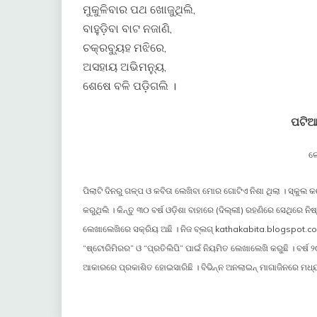
ମୁକୁଳିବାର ପଥ ଖୋଜୁଥିଲି,
ବାହୁଡ଼ିବା ବାଟ ନଜାଣି,
ଚକ୍ରବ୍ୟୁହ ମଝିରେ,
ଅସହାୟ ଅଭିମନ୍ୟୁ,
ଶେଷେ ବଳି ପଡ଼ିଗଲି ।
ପଟିଆ
ଲ
ପିଲାଟି ଦିନରୁ ଗଳ୍ପ ଓ କବିତା ଲେଖିବା ମୋର ଗୋଟିଏ ନିଶା ଥିଲା । ସ
କରୁଥିଲି । କିନ୍ତୁ ୩୦ ବର୍ଷ ଓଡ଼ିଶା ବାହାରେ (ଦିଲ୍ଲୀ) ରହଣିରେ ସେଥିରେ 
ଲେଖାଲେଖିରେ ସକ୍ରିୟ ଅଛି । ନିଜ ବ୍ଲଗ୍ kathakabita.blogspot
“ଷ୍ଟୋରିମିରର” ଓ “ପ୍ରତିଲିପି” ପାଇଁ ନିୟମିତ ଲେଖାଲେଖି କରୁଛି । ବର୍
ଆକାରରେ ପ୍ରକାଶିତ ହୋଇସାରିଛି । ବିଭିନ୍ନ ଅନଲାଇନ୍ ମାଗାଜିନରେ ମଧ୍ୟ