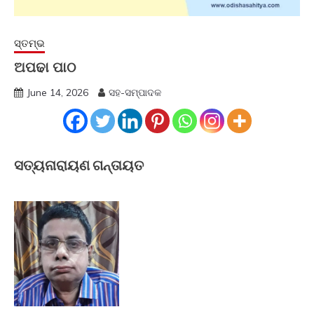
ସ୍ତମ୍ଭ
ଅପଢା ପାଠ
June 14, 2026
ସହ-ସମ୍ପାଦକ
ସତ୍ୟନାରାୟଣ ଗନ୍ତାୟତ