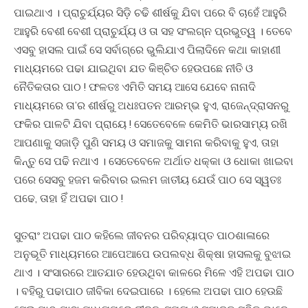
ପାଇଥାଏ । ପ୍ରାଚୁର୍ଯ୍ୟର ସିଡ଼ି ଚଢି ଶୀର୍ଷକୁ ଯିବା ପରେ ବି ଚାହେଁ ଆହୁରି
ଆହୁରି ବେଶୀ ବେଶୀ ପ୍ରାଚୁର୍ଯ୍ୟ ଓ ତା ସହ ସଂଲଗ୍ନ ପ୍ରଭୁତ୍ୱ । ତେବେ
ଏସବୁ ହାସଲ ପାଇଁ ସେ ସର୍ବାଗ୍ରେ ଭୁଲିଯାଏ ପିଲାଦିନେ କଥା କାହାଣୀ
ମାଧ୍ୟମରେ ପଢା ଯାଇଥିବା ଯତ କିଞ୍ଚିତ ହେଉପଛେ ନୀତି ଓ
ନୈତିକତାର ପାଠ ! ଫଳତଃ ଏମିତି ସମୟ ଆସେ ଯେବେ ନାନାଦି
ମାଧ୍ୟମରେ ତା’ର ଶୀର୍ଷରୁ ଅଧଃପତନ ଆରମ୍ଭ ହୁଏ, ରାଜେନ୍ଦ୍ରାସନରୁ
ଫକିର ପାଳଟି ଯିବା ପ୍ରାୟେ ! ସେତେବେଳେ କେମିତି ଭାରସାମ୍ୟ ରଖି
ଆପଣାକୁ ସଜାଡ଼ି ପୁଣି ସମୟ ଓ ସମାଜକୁ ସାମନା କରିବାକୁ ହୁଏ, ତାହା
କିନ୍ତୁ ସେ ପଢି ନଥାଏ । ସେତେବେଳେ ଅର୍ଥାତ ଧକ୍କା ଓ ଧୋକା ଖାଇବା
ପରେ ସେସବୁ ହଜମ କରିବାର ଇଲମ ଜାତୀୟ ଯେଉଁ ପାଠ ସେ ସ୍ୱତଃ
ପଢେ, ତାହା ହିଁ ଅପଢା ପାଠ !
ସୁତରାଂ ଅପଢା ପାଠ କହିଲେ ଜୀବନର ପରିବ୍ୟାପ୍ତ ପାଠଶାଳାରେ
ଅନୁଭୂତି ମାଧ୍ୟମରେ ଆପେଆପେ ଉପଲବ୍ଧ ଶିକ୍ଷା ହାସଲକୁ ବୁଝାଇ
ଥାଏ । ସଂସାରରେ ଆତଯାତ ହେଉଥିବା କାଳରେ ମିଳେ ଏହି ଅପଢା ପାଠ
। ବହିରୁ ପଢାପାଠ ଜୀବିକା ଦେଇପାରେ । ହେଲେ ଅପଢା ପାଠ ହେଉଛି