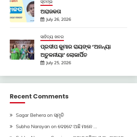
ସ୍ତମ୍ଭ
ଅରାଜକତା
July 26, 2026
ସାହିତ୍ୟ ଖବର
ପ୍ରଦୀପ କୁମାର ରାୟଙ୍କ ‘ଅନନ୍ୟା
ଅତୁଳନୀୟା’ ଲୋକାର୍ପିତ
July 25, 2026
Recent Comments
Sagar Behera
on
ସ୍ମୃତି
Subha Narayan
on
ଦେହଟେ ଅଛି ମାନେ …