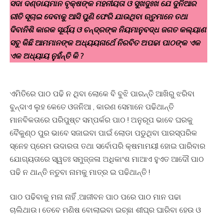
ସଦା ଦଣ୍ଡାୟମାନ ବୃକ୍ଷଙ୍କ ମହନୀୟତା ଓ ସୁଖଦୁଃଖ ଯେ ଦୁନିଆର
ରୀତି ସୂଚାଇ ଦେବାକୁ ଆସି ପୁଣି ଫେରି ଯାଉଥିବା ଋତୁମାନେ ତଥା
ଦିବାନିଶି କାରକ ସୂର୍ଯ୍ୟ ଓ ଚନ୍ଦ୍ରଙ୍କ ନିୟମାନୁବଦ୍ଧ ଜଗତ କଲ୍ୟାଣ
ସବୁ କିଛି ଆମମାନଙ୍କ ଅଧ୍ୟୟନାର୍ଥେ ନିରବିତ ଅପଢା ପାଠଙ୍କ ଏକ
ଏକ ଅଧ୍ୟାୟ ନୁହଁନ୍ତି କି ?
ଏମିତିରେ ପାଠ ପଢି ନ ଥିବା ଲୋକେ ବି ବୁଝି ପାରନ୍ତି ଆଖିରୁ ଝରିବା
ବୁନ୍ଦାଏ ଲୁହ କେତେ ଓଜନିଆ , କାରଣ ସେମାନେ ପଢିଥାନ୍ତି
ମାନବିକତାରେ ପରିପୁଷ୍ଟ ସମ୍ପର୍କର ପାଠ ! ଅନୁରୂପ ଭାବେ ଘରକୁ
ବୈକୁଣ୍ଠ ପୁର ଭାବେ ସଜାଇବା ପାଇଁ ଲୋଡା ପଡୁଥିବା ପାରସ୍ପରିକ
ସ୍ନେହ ପ୍ରେମ ଉଦାରତା ତଥା ସର୍ବୋପରି କ୍ଷମାମୟୀ ହୋଇ ପାରିବାର
ଯୋଗ୍ୟତାରେ ସ୍ୱତଃ ସମୁଜ୍ଜଳା ଅଧିକାଂଶ ମାଆଏ ହୁଏତ ଆଦୌ ପାଠ
ପଢି ନ ଥାନ୍ତି ନତୁବା ନାମକୁ ମାତ୍ର ଇ ପଢିଥାନ୍ତି !
ପାଠ ପଢିବାକୁ ମନା ନାହିଁ ,ଆଜୀବନ ପାଠ ପରେ ପାଠ ମାନ ପଢା
ଚାଲିଥାଉ। ତେବେ ମଣିଷ ବୋଲାଇବା ଇଚ୍ଛା ଶୀଘ୍ର ଘାରିବା ହେଉ ଓ