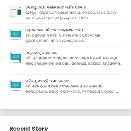
ତତ୍ତ୍ୱ, ତଥ୍ୟ, ବିଶ୍ଳେଷଣର ମାର୍ମିକ ପ୍ରକାଶ
ସମୀକ୍ଷା: ପଦ୍ମଲୋଚନ ପ୍ରଧାନ ପ୍ରବନ୍ଧ ସଙ୍କଳନ: ଦେଶର ଆତ୍ମା
ଏବଂ ଅନ୍ୟାନ୍ୟ ପ୍ରବନ୍ଧପ୍ରାବନ୍ଧିକ: ଡ. ମୃଣାଳ …
ଲୋକକଥାରେ ପରିବେଶ ସଂରକ୍ଷଣର ବାର୍ତ୍ତା
ବହି: ଦ ନୁଟମେଗ୍ସ କର୍ସର୍: ପାରାବଲ୍ ଫର ଏ ପ୍ଲାନେଟ୍ ଇନ
କ୍ରାଇସିସ୍ଲେଖକ: ଅମିତାଭ ଘୋଷପ୍ରକାଶକ: …
ଅଳ୍ପ କଥା, ଗଭୀର ଭାବ
ବହି: ‘ସ୍ୱପ୍ନଶ୍ରବା’, ‘ମଧୁବ୍ରତା’ ଏବଂ ‘ଅମୋକ୍ଷ ତପ’କବି: ଉମାକାନ୍ତ
ମହାପାତ୍ରପ୍ରକାଶକ: ଶ୍ରୀପର୍ଣ୍ଣା ପ୍ରକାଶନୀ, ଉଦୟରାଗ କମ୍ପେ୍ଲକ୍ସ,
…
ସାହିତ୍ୟ, ସଂସ୍କୃତି ଓ ସମାଜର କଥା
ବହି: ସାହିତ୍ୟରେ ସଂସ୍କୃତିର ସଂକେତଲେଖକ: ଇଂ ମୁରଲୀଧର
ହୋତାପ୍ରକାଶକ: ନିଶବ୍ଦ, ଡିଭାଇନ ନଗର, କଟକପ୍ରଥମ ସଂସ୍କରଣ: …
Recent Story