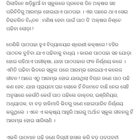
ପିଲାଦିନେ ଖଡ଼ିଛୁଆଁ ବା ସ୍କୁଲରେ ପ୍ରବେଶ ଦିନ ଅକ୍ଷର ସହ
ପରିଚିତିରୁ ଆରମ୍ଭ ହୋଇଯାଏ ପାଠପଢା । ଏହା ପଛରେ ଥାଏ ସେଇ
ଚିରାଚରିତ ଚିନ୍ତନ : ମଣିଷ ହେବା ପାଇଁ ପାଠ ଦି’ ଅକ୍ଷର ନିଶ୍ଚେ
ପଢିବା ଲୋଡ଼ା !
ତେଣିକି ପାଠପଢା ହୁଏ ବିଦ୍ୟାଳୟର ଶ୍ରେଣୀ କକ୍ଷରେ ! ବହିର
ପାଠତକ ବୁଝିବା ଯାଏ ପଢିବାକୁ ବାଧ୍ୟ । କାରଣ ପାଠପଢା ସହ ଯୋଡ଼ା
ହୋଇ ରହିଥାଏ ପରୀକ୍ଷା, ଯାହା ପାଠପଢାର ଫଳ ନିର୍ଣ୍ଣୟ କରେ ।
ଏମିତି ପଢିବା ଭିତରେ ସ୍କୁଲ ପରେ ଆରମ୍ଭ ହୋଇଯାଏ କଲେଜ
ଜୀବନ ! ଆଗେ ଏଠୁ ଆରମ୍ଭ ହୋଇ ଯାଉଥିଲା ବିଚାର ଜଣେ ପାଠ ପଢି
କଣ ହେବ, ଯାହା ପ୍ରାୟତଃ ଘର ଲୋକେ ହିଁ ନିଜମତେ ବାଛି ନେଇ ସେହି
ଅନୁସାରେ କେଉଁଠି କେଉଁ ପାଠ ପଢିଲେ ଡାକ୍ତର, ଇଞ୍ଜିନିୟର,
ଅଧ୍ୟାପକ, ବା ବଡ଼ ହାକିମାଦି ଭିତରୁ ଜଣେ ହୋଇପାରିବ ନିର୍ଣ୍ଣୟ
କରୁଥିଲେ । ଏବେ ଏ ଲକ୍ଷ୍ୟ ଆହୁରି ଆଗରୁ ଅର୍ଥାତ ସ୍କୁଲ ଜୀବନରୁ ହିଁ
ଆରମ୍ଭ ହୋଇ ସାରିଲାଣି ।
ଏଭଳି ପାଠମାନ ପଢି ଜଣେ ଡିଗ୍ରୀ ହାସଲ କରି ବଡ଼ ପଦପଦବୀ