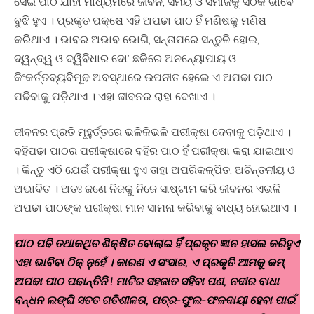
ସେଇ ପାଠ ଯାହା ମାଧ୍ୟମରେ ଜୀବନ, ସମୟ ଓ ସମାଜକୁ ସଠିକ ଭାବେ
ବୁଝି ହୁଏ । ପ୍ରକୃତ ପକ୍ଷେ ଏହି ଅପଢା ପାଠ ହିଁ ମଣିଷକୁ ମଣିଷ
କରିଥାଏ । ଭାବର ଅଭାବ ଭୋଗି, ସନ୍ତାପରେ ସନ୍ତୁଳି ହୋଇ,
ଦ୍ୱନ୍ଦ୍ୱ ଓ ଦ୍ୱିବିଧାର ଦୋ’ ଛକିରେ ଅନନ୍ୟୋପାୟ ଓ
କିଂକର୍ତ୍ତବ୍ୟବିମୂଢ ଅବସ୍ଥାରେ ଉପନୀତ ହେଲେ ଏ ଅପଢା ପାଠ
ପଢିବାକୁ ପଡ଼ିଥାଏ । ଏହା ଜୀବନର ରାହା ଦେଖାଏ ।
​ଜୀବନର ପ୍ରତି ମୂହୁର୍ତ୍ତରେ ଭଳିକିଭଳି ପରୀକ୍ଷା ଦେବାକୁ ପଡ଼ିଥାଏ ।
ବହିପଢା ପାଠର ପରୀକ୍ଷାରେ ବହିର ପାଠ ହିଁ ପରୀକ୍ଷା କରା ଯାଇଥାଏ
। କିନ୍ତୁ ଏଠି ଯେଉଁ ପରୀକ୍ଷା ହୁଏ ତାହା ଅପରିକଳ୍ପିତ, ଅଚିନ୍ତନୀୟ ଓ
ଅଭାବିତ । ଅତଃ ଜଣେ ନିଜକୁ ନିଜେ ସାଷ୍ଟାମ କରି ଜୀବନର ଏଭଳି
ଅପଢା ପାଠଙ୍କ ପରୀକ୍ଷା ମାନ ସାମନା କରିବାକୁ ବାଧ୍ୟ ହୋଇଥାଏ ।
ପାଠ ପଢି ତଥାକଥିତ ଶିକ୍ଷିତ ବୋଲାଇ ହିଁ ପ୍ରକୃତ ଜ୍ଞାନ ହାସଲ କରିହୁଏ
ଏହା ଭାବିବା ଠିକ୍ ନୁହେଁ । କାରଣ ଏ ସଂସାର, ଏ ପ୍ରକୃତି ଆମକୁ କମ୍
ଅପଢା ପାଠ ପଢାନ୍ତିନି ! ମାଟିର ସହଜାତ ସହିବା ପଣ, ନଦୀର ବାଧା
ବନ୍ଧନ ଲଙ୍ଘି ସତତ ଗତିଶୀଳତା, ପତ୍ର-ଫୁଲ-ଫଳଦାୟୀ ହେବା ପାଇଁ