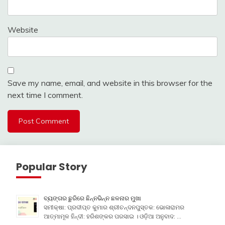
Website
Save my name, email, and website in this browser for the
next time I comment.
Popular Story
ବ୍ୟଙ୍ଗର ଛୁରିରେ ଛିନ୍ନଭିନ୍ନ ଛଳନାର ମୁଖା
ସମୀକ୍ଷା: ପ୍ରଦୀପ୍ତ କୁମାର ଶ୍ରୀଚନ୍ଦନପୁସ୍ତକ: ଭୋଳାରାମର
ଆତ୍ମାମୂଳ ହିନ୍ଦୀ: ହରିଶଙ୍କର ପରସାଇ । ଓଡ଼ିଆ ଅନୁବାଦ: …