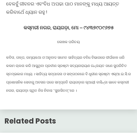
ବେଳହୁଁ ଜୀବନର ଏବଂବିଧ ଅପଢା ପାଠ ମାନଙ୍କୁ ମଧ୍ୟ ଆୟତ୍ତ
କରିବାର୍ଥେ ଧ୍ୟାନ ରହୁ !
କସ୍ମରୀ ନଗର, ରାୟଗଡ଼ା, ମୋ – ୯୪୩୭୯୦୯୬୭୫
ଲେଖକ ପରିଚୟ
କବିତା, ଗଳ୍ପ, ରମ୍ୟକଥା ଓ ଅନୁବାଦ ସମେତ ସାହିତ୍ୟର ବବିଧ ବିଭାଗରେ ଦୀର୍ଘକାଳ ଧରି
କଲମ ଚାଳନା କରି ଆସୁଥିବା ପ୍ରବୀଣ ସ୍ରଷ୍ଟା ସତ୍ୟନାରାୟଣ ଗନ୍ତାୟତ ଜଣେ ସୁପରିଚିତ
ସ୍ତମ୍ଭକାର ମଧ୍ୟ । ସାହିତ୍ୟ ସମ୍ପାଦନା ଓ ସଙ୍ଗଠନରେ ବି ଧୂରୀଣ ସ୍ରଷ୍ଟା ଏଲ୍ଆ.ଇ.ସି.ର
ପ୍ରଶାସନିକ ସେବାରୁ ଅବସର ପରେ ସମ୍ପ୍ରତି ରାୟଗଡ଼ାର ସ୍ଥାୟୀ ବାସିନ୍ଦା ଭାବେ କସ୍ମରୀ
ନଗର, ରାୟଗଡ଼ା ସ୍ଥିତ ନିଜ ନିବାସ “ସୁହାସିତମ୍”ରେ ।
Related Posts