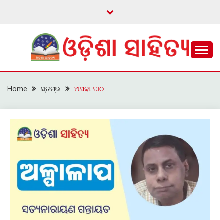
Skip
to
content
ଓଡ଼ିଆ ଇ-ସାହିତ୍ୟକୁ ଆଗକୁ ନେବାକୁ ଏକ ନୂଆ ପ୍ରଚେଷ୍ଠା
ଓଡ଼ିଶା ସାହିତ୍ୟ
Home
ସ୍ତମ୍ଭ
ଅପଢା ପାଠ