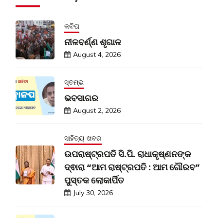
କବିତା
ନୀଳବର୍ଣ୍ଣ ଶୃଗାଳ
August 4, 2026
ସ୍ତମ୍ଭ
ଭବସାଗର
August 2, 2026
ସାହିତ୍ୟ ଖବର
ଉପରାଷ୍ଟ୍ରପତି ସି.ପି. ରାଧାକୃଷ୍ଣନଙ୍କ
ଦ୍ଵାରା “ଆମ ରାଷ୍ଟ୍ରପତି : ଆମ ଗୌରବ”
ପୁସ୍ତକ ଲୋକାର୍ପିତ
July 30, 2026