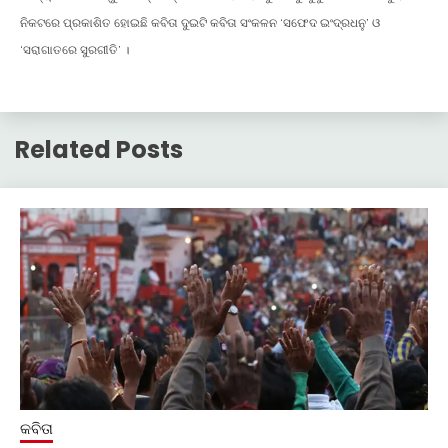
ନିକଟରେ ପ୍ରକାଶିତ ହୋଇଛି କବିତା ଦୁଇଟି କବିତା ସଂକଳନ ‘ସଫେଦ ଇଂଦ୍ରଧନୁ’ ଓ
‘ସରାଗାତରେ ସୁରଗୀତି’ ।
Related Posts
କବିତା