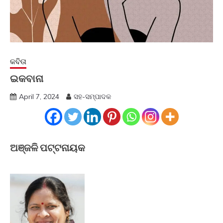
କବିତା
ଇକବାନା
April 7, 2024
ସହ-ସମ୍ପାଦକ
ଅଞ୍ଜଳି ପଟ୍ଟନାୟକ