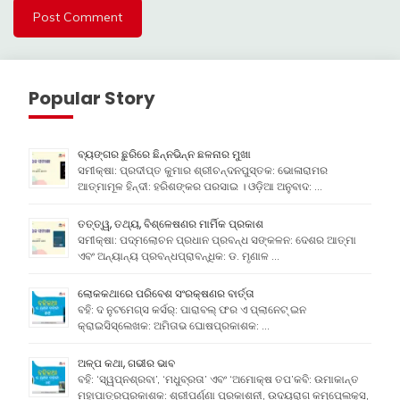
Popular Story
ବ୍ୟଙ୍ଗର ଛୁରିରେ ଛିନ୍ନଭିନ୍ନ ଛଳନାର ମୁଖା
ସମୀକ୍ଷା: ପ୍ରଦୀପ୍ତ କୁମାର ଶ୍ରୀଚନ୍ଦନପୁସ୍ତକ: ଭୋଳାରାମର
ଆତ୍ମାମୂଳ ହିନ୍ଦୀ: ହରିଶଙ୍କର ପରସାଇ । ଓଡ଼ିଆ ଅନୁବାଦ: …
ତତ୍ତ୍ୱ, ତଥ୍ୟ, ବିଶ୍ଳେଷଣର ମାର୍ମିକ ପ୍ରକାଶ
ସମୀକ୍ଷା: ପଦ୍ମଲୋଚନ ପ୍ରଧାନ ପ୍ରବନ୍ଧ ସଙ୍କଳନ: ଦେଶର ଆତ୍ମା
ଏବଂ ଅନ୍ୟାନ୍ୟ ପ୍ରବନ୍ଧପ୍ରାବନ୍ଧିକ: ଡ. ମୃଣାଳ …
ଲୋକକଥାରେ ପରିବେଶ ସଂରକ୍ଷଣର ବାର୍ତ୍ତା
ବହି: ଦ ନୁଟମେଗ୍ସ କର୍ସର୍: ପାରାବଲ୍ ଫର ଏ ପ୍ଲାନେଟ୍ ଇନ
କ୍ରାଇସିସ୍ଲେଖକ: ଅମିତାଭ ଘୋଷପ୍ରକାଶକ: …
ଅଳ୍ପ କଥା, ଗଭୀର ଭାବ
ବହି: ‘ସ୍ୱପ୍ନଶ୍ରବା’, ‘ମଧୁବ୍ରତା’ ଏବଂ ‘ଅମୋକ୍ଷ ତପ’କବି: ଉମାକାନ୍ତ
ମହାପାତ୍ରପ୍ରକାଶକ: ଶ୍ରୀପର୍ଣ୍ଣା ପ୍ରକାଶନୀ, ଉଦୟରାଗ କମ୍ପେ୍ଲକ୍ସ,