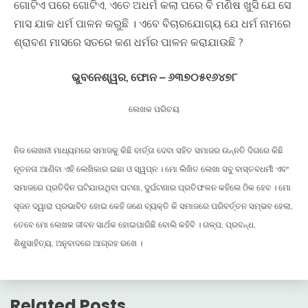
ଗୋଟିଏ ପରେ ଗୋଟିଏ, ଏତେ ଅଧର୍ମ କଲା ପରେ ବି ମଣିଷ ଖୁସି ଯେ ସେ
ମାସ ଯାକ ଧର୍ମ ପାଳନ କରୁଛି । ଏବେ ବିଚାରଯୋଗ୍ୟ ଯେ ଧର୍ମ ନାମରେ
ଶ୍ରାବଣ ମାସରେ ସତରେ କଣ ଧର୍ମର ପାଳନ କରାଯାଉଛି ?
ଭୁବନେଶ୍ୱର, ଫୋନ – ୬୩୭୦୫୧୬୪୭୮
ଲେଖକ ପରିଚୟ
ନିଜ ଲେଖନୀ ମାଧ୍ୟମରେ ସମାଜକୁ କିଛି ବାର୍ତ୍ତା ଦେବା ସହିତ ସମାଜର ଉନ୍ନତି ଦିଗରେ କିଛି
ନୂତନତା ଆଣିବା ଏହି ଲେଖିକାର ଇଛା ଓ ସ୍ୱପ୍ନ । ମୋ ଲିଖିତ ଲେଖା ସବୁ ବାସ୍ତବଧର୍ମୀ ଏବଂ
ସମାଜରେ ପ୍ରତିଦିନ ଘଟିଯାଉଥିବା ଘଟଣା, ଦୁର୍ଘଟଣାର ପ୍ରତିଫଳନ କହିଲେ ଠିକ ହେବ । ମୋ
ସୃଜନ ଦ୍ୱାରା ପ୍ରଭାବିତ ହୋଇ କେହି ଜଣେ ବ୍ୟକ୍ତି କି ସମାଜରେ ପରିବର୍ତ୍ତନ ସମ୍ଭବ ହେଲା,
ତେବେ ମୋ ଲେଖକ ଜୀବନ ସାର୍ଥକ ହୋଇପାରିଛି ବୋଲି କହିବି । ଗଳ୍ପ, ପ୍ରବନ୍ଧ,
ଶିଶୁସାହିତ୍ୟ, ଅନୁବାଦରେ ଆଗ୍ରହ ରଖେ ।
Related Posts