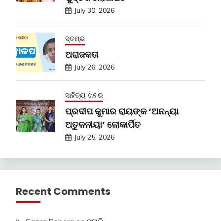
July 30, 2026
ସ୍ତମ୍ଭ
ଅରାଜକତା
July 26, 2026
ସାହିତ୍ୟ ଖବର
ପ୍ରଦୀପ କୁମାର ରାୟଙ୍କ ‘ଅନନ୍ୟା
ଅତୁଳନୀୟା’ ଲୋକାର୍ପିତ
July 25, 2026
Recent Comments