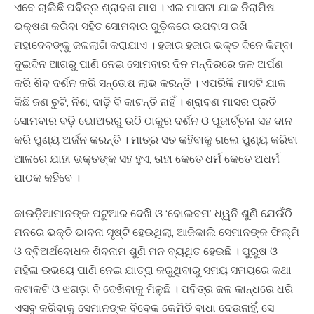
ଏବେ ଚାଲିଛି ପବିତ୍ର ଶ୍ରାବଣ ମାସ । ଏଇ ମାସଟା ଯାକ ନିରାମିଷ
ଭକ୍ଷଣ କରିବା ସହିତ ସୋମବାର ଗୁଡ଼ିକରେ ଉପବାସ ରଖି
ମହାଦେବଙ୍କୁ ଜଳଲାଗି କରାଯାଏ । ହଜାର ହଜାର ଭକ୍ତ ଦିନେ କିମ୍ବା
ଦୁଇଦିନ ଆଗରୁ ପାଣି ନେଇ ସୋମବାର ଦିନ ମନ୍ଦିରରେ ଜଳ ଅର୍ପଣ
କରି ଶିବ ଦର୍ଶନ କରି ସନ୍ତୋଷ ଲାଭ କରନ୍ତି । ଏପରିକି ମାସଟି ଯାକ
କିଛି ଜଣ ଚୁଟି, ନିଶ, ଦାଢ଼ି ବି କାଟନ୍ତି ନାହିଁ । ଶ୍ରାବଣ ମାସର ପ୍ରତି
ସୋମବାର ବଡ଼ି ଭୋଅରରୁ ଉଠି ଠାକୁର ଦର୍ଶନ ଓ ପୂଜାର୍ଚ୍ଚନା ସହ ଦାନ
କରି ପୁଣ୍ୟ ଅର୍ଜନ କରନ୍ତି । ମାତ୍ର ସତ କହିବାକୁ ଗଲେ ପୁଣ୍ୟ କରିବା
ଆଳରେ ଯାହା ଭକ୍ତଙ୍କ ସହ ହୁଏ, ତାହା କେତେ ଧର୍ମ କେତେ ଅଧର୍ମ
ପାଠକ କହିବେ ।
କାଉଡ଼ିଆମାନଙ୍କ ପଟୁଆର ଦେଖି ଓ ‘ବୋଲବମ’ ଧ୍ୱନି ଶୁଣି ଯେଉଁଠି
ମନରେ ଭକ୍ତି ଭାବନା ସୃଷ୍ଟି ହେଉଥିଲା, ଆଜିକାଲି ସେମାନଙ୍କ ଫିଲ୍ମି
ଓ ଦ୍ଵିଅର୍ଥବୋଧକ ଶିବନାମ ଶୁଣି ମନ ବ୍ୟଥିତ ହେଉଛି । ପୁରୁଷ ଓ
ମହିଳା ଉଭୟେ ପାଣି ନେଇ ଯାତ୍ରା କରୁଥିବାରୁ ସମୟ ସମୟରେ କଥା
କଟାକଟି ଓ ଝଗଡ଼ା ବି ଦେଖିବାକୁ ମିଳୁଛି । ପବିତ୍ର ଜଳ କାନ୍ଧରେ ଧରି
ଏସବୁ କରିବାକୁ ସେମାନଙ୍କ ବିବେକ କେମିତି ବାଧା ଦେଉନାହିଁ, ସେ