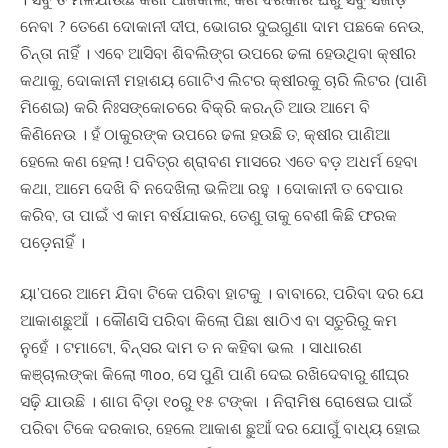
ନେବା ? ତେଣେ ଦୋକାନୀ ଦୀପ, ଭୋଗର ଦୁଇଗୁଣା ଦାମ ପଛକେ ନେଉ,
ଚିନ୍ତା ନାହିଁ । ଏବେ ଆସିବା ଶିବଲିଙ୍ଗ ଉପରେ ଢଳା ହେଉଥିବା କ୍ଷୀର
କଥାକୁ, ଦୋକାନୀ ମହାଶୟ ଗୋଟିଏ ଲିଟର କ୍ଷୀରକୁ ଚାରି ଲିଟର (ପାଣି
ମିଶେଇ) କରି ନିଃସଙ୍କୋଚରେ ବିକ୍ରି କରନ୍ତି ଆଉ ଆମେ ବି
କିଣିନେଉ । ହଁ ଠାକୁରଙ୍କ ଉପରେ ଢଳା ହଉଛି ତ, କ୍ଷୀର ପାଣିଆ
ହେଲେ କଣ ହେଲା ! ପବିତ୍ର ଶ୍ରାବଣ ମାସରେ ଏତେ ବଡ଼ ଅଧର୍ମ ହେବା
କଥା, ଆମେ ଦେଖି ବି ନଦେଖିଲା ଭଳିଆ ରହୁ । ଦୋକାନୀ ତ ବେପାର
କରିବ, ତା ପାଇଁ ଏ କାମ ବର୍ଷଯାକର, ତେଣୁ ତାକୁ ବେଶୀ କିଛି ଫରକ
ପଡ଼େନାହିଁ ।
ୟା’ପରେ ଆମେ ଯିବା ଟିକେ ପରିବା ହାଟକୁ । ବାବାରେ, ପରିବା ଦର ଯେ
ଆକାଶଛୁଆଁ । କୌଣସି ପରିବା କିଲୋ ପିଛା ଷାଠିଏ ବା ସତୁରିରୁ କମ
ନୁହେଁ । ଟମାଟୋ, ବିନ୍ସର ଦାମ ତ ନ କହିବା ଭଲ । ସାଧାରଣ
କଞ୍ଚାଲଙ୍କା କିଲୋ ୩oo, ସେ ପୁଣି ପାଣି ଦେଇ ରଖିଦେବାରୁ ଶୀଘ୍ର
ସଢ଼ି ଯାଉଛି । ଶାଗ ବିଡ଼ା ୧oରୁ ୧୫ ଟଙ୍କା । ନିରାମିଷ ରୋଷେଇ ପାଇଁ
ପରିବା ଟିକେ ଦରକାର, ହେଲେ ଆକାଶ ଛୁଆଁ ଦର ଯୋଗୁଁ ବାଧ୍ୟ ହୋଇ