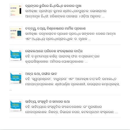
ବ୍ୟଙ୍ଗର ଛୁରିରେ ଛିନ୍ନଭିନ୍ନ ଛଳନାର ମୁଖା
ସମୀକ୍ଷା: ପ୍ରଦୀପ୍ତ କୁମାର ଶ୍ରୀଚନ୍ଦନପୁସ୍ତକ: ଭୋଳାରାମର
ଆତ୍ମାମୂଳ ହିନ୍ଦୀ: ହରିଶଙ୍କର ପରସାଇ । ଓଡ଼ିଆ ଅନୁବାଦ: …
ତତ୍ତ୍ୱ, ତଥ୍ୟ, ବିଶ୍ଳେଷଣର ମାର୍ମିକ ପ୍ରକାଶ
ସମୀକ୍ଷା: ପଦ୍ମଲୋଚନ ପ୍ରଧାନ ପ୍ରବନ୍ଧ ସଙ୍କଳନ: ଦେଶର ଆତ୍ମା
ଏବଂ ଅନ୍ୟାନ୍ୟ ପ୍ରବନ୍ଧପ୍ରାବନ୍ଧିକ: ଡ. ମୃଣାଳ …
ଲୋକକଥାରେ ପରିବେଶ ସଂରକ୍ଷଣର ବାର୍ତ୍ତା
ବହି: ଦ ନୁଟମେଗ୍ସ କର୍ସର୍: ପାରାବଲ୍ ଫର ଏ ପ୍ଲାନେଟ୍ ଇନ
କ୍ରାଇସିସ୍ଲେଖକ: ଅମିତାଭ ଘୋଷପ୍ରକାଶକ: …
ଅଳ୍ପ କଥା, ଗଭୀର ଭାବ
ବହି: ‘ସ୍ୱପ୍ନଶ୍ରବା’, ‘ମଧୁବ୍ରତା’ ଏବଂ ‘ଅମୋକ୍ଷ ତପ’କବି: ଉମାକାନ୍ତ
ମହାପାତ୍ରପ୍ରକାଶକ: ଶ୍ରୀପର୍ଣ୍ଣା ପ୍ରକାଶନୀ, ଉଦୟରାଗ କମ୍ପେ୍ଲକ୍ସ,
…
ସାହିତ୍ୟ, ସଂସ୍କୃତି ଓ ସମାଜର କଥା
ବହି: ସାହିତ୍ୟରେ ସଂସ୍କୃତିର ସଂକେତଲେଖକ: ଇଂ ମୁରଲୀଧର
ହୋତାପ୍ରକାଶକ: ନିଶବ୍ଦ, ଡିଭାଇନ ନଗର, କଟକପ୍ରଥମ ସଂସ୍କରଣ: …