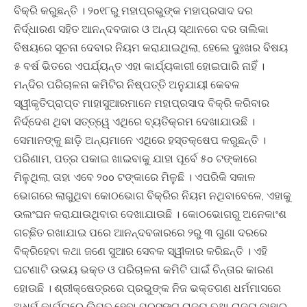
ବିକ୍ରି କରୁଛନ୍ତି । ୨o୧୮ରୁ ମହାପ୍ରଭୁଙ୍କ ମହାପ୍ରସାଦ ଦର
ନିର୍ଦ୍ଧାରଣ ସହିତ ଆନନ୍ଦବଜାର ଓ ଅନ୍ୟ ସ୍ଥାନରେ ଦର ତାଲିକା
ବିଷୟରେ ସୂଚନା ଦେବାର ନିୟମ କରାଯାଇଥିଲା, ହେଲେ ଦୁଃଖର ବିଷୟ
୫ ବର୍ଷ ଭିତରେ ଏପର୍ଯ୍ୟନ୍ତ ଏହା କାର୍ଯ୍ୟକାରୀ ହୋଇପାରି ନାହିଁ ।
ମନ୍ଦିର ପରିଚାଳନା କମିଟିର ନିଷ୍ପତ୍ତି ଅନୁଯାୟୀ କେବଳ
ସ୍ୱୀକୃତିପ୍ରାପ୍ତ ମାହାସୁଆରମାନେ ମହାପ୍ରସାଦ ବିକ୍ରି କରିବାର
ନିର୍ଦ୍ଦେଶ ଥିବା ସତ୍ତ୍ୱେ ଏଥିରେ ବ୍ୟତିକ୍ରମ ଦେଖାଯାଉଛି ।
ସେମାନଙ୍କୁ ଛାଡ଼ି ଅନ୍ୟମାନେ ଏଥିରେ ହସ୍ତକ୍ଷେପ କରୁଛନ୍ତି ।
ପରିଣାମ, ପତ୍ର ପକାଇ ଖାଇବାକୁ ଯାହା ପୂର୍ବେ ୫o ଟଙ୍କାରେ
ମିଳୁଥିଲା, ତାହା ଏବେ ୨oo ଟଙ୍କାରେ ମିଳୁଛି । ଏପରିକି ସକାଳ
ଭୋଗରେ ଲାଗୁଥିବା କୋଠଭୋଗ ବିକ୍ରିର ନିୟମ ନଥିବାବେଳେ, ଏହାକୁ
ଉଲଂଘନ କରାଯାଉଥିବାର ଦେଖାଯାଉଛି । କୋଠଭୋଗରୁ ଅନେକାଂଶ
ଗଚ୍ଛିତ ରଖାଯାଇ ପରେ ଆନନ୍ଦବଜାରରେ ୨ରୁ ୩ ଗୁଣା ଦରରେ
ବିକ୍ରିହେବା କଥା ଜଣେ ସୁଆର ସେବକ ସ୍ୱୀକାର କରିଛନ୍ତି । ଏହି
ଘଟଣାଟି ଉଭୟ ଭକ୍ତ ଓ ପରିଚାଳନା କମିଟି ପାଇଁ ଚିନ୍ତାର କାରଣ
ହୋଉଛି । ଶ୍ରୀକ୍ଷେତ୍ରରେ ପ୍ରଭୁଙ୍କ ନିଜ ଭକ୍ତଗଣ ଧର୍ମମାସରେ
ଅଧର୍ମ କାର୍ଯ୍ୟରେ ଲିପ୍ତ ହେବା ପ୍ରସଙ୍ଗ ରାଜ୍ୟ ତଥା ରାଜ୍ୟ ବାହାରୁ