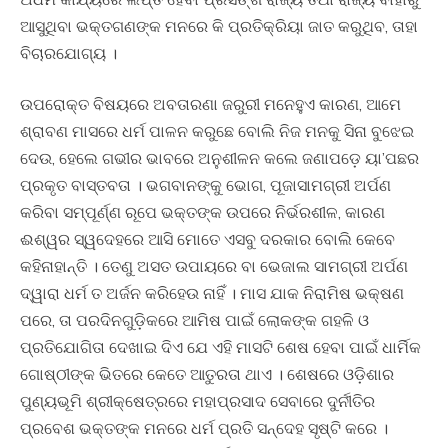
ଆସୁଥିବା ଭକ୍ତଗଣଙ୍କ ମନରେ କି ପ୍ରତିକ୍ରିୟା ଜାତ କରୁଥିବ, ତାହା
ବିଚାରଯୋଗ୍ୟ ।
ଉପରୋକ୍ତ ବିଷୟରେ ଅବତାରଣା ଜରୁରୀ ମନେହୁଏ କାରଣ, ଆମେ
ଶ୍ରାବଣ ମାସରେ ଧର୍ମ ପାଳନ କରୁଛେ ବୋଲି ନିଜ ମନକୁ ସିନା ବୁଝେଇ
ଦେଉ, ହେଲେ ଗଭୀର ଭାବରେ ଅନୁଶୀଳନ କଲେ ଜଣାପଡ଼େ ୟା’ପଛର
ପ୍ରକୃତ ବାସ୍ତବତା । ଭଗବାନଙ୍କୁ ଭୋଗ, ପୂଜାସାମଗ୍ରୀ ଅର୍ପଣ
କରିବା ସମ୍ପୂର୍ଣ୍ଣ ରୂପେ ଭକ୍ତଙ୍କ ଉପରେ ନିର୍ଭରଶୀଳ, କାରଣ
ଈଶ୍ୱର ସ୍ୱଦେହରେ ଆସି ମୋତେ ଏସବୁ ଦରକାର ବୋଲି କେବେ
କହିନାହାନ୍ତି । ତେଣୁ ଅସତ ଉପାୟରେ ବା ଭେଜାଲ ସାମଗ୍ରୀ ଅର୍ପଣ
ଦ୍ୱାରା ଧର୍ମ ତ ଅର୍ଜନ କରିହେଉ ନାହିଁ । ମାସ ଯାକ ନିରାମିଷ ଭକ୍ଷଣ
ପରେ, ତା ପରଦିନଗୁଡ଼ିକରେ ଆମିଷ ପାଇଁ ଲୋକଙ୍କ ଗହଳି ଓ
ପ୍ରତିଯୋଗିତା ଦେଖାଇ ଦିଏ ଯେ ଏହି ମାସଟି ଶେଷ ହେବା ପାଇଁ ଧାର୍ମିକ
ଗୋଷ୍ଠୀଙ୍କ ଭିତରେ କେତେ ଆତୁରତା ଥାଏ । ଶେଷରେ ଓଡ଼ିଶାର
ପୁଣ୍ୟଭୂମି ଶ୍ରୀକ୍ଷେତ୍ରରେ ମହାପ୍ରସାଦ ସେବାରେ ଦୁର୍ନୀତିର
ପ୍ରବେଶ ଭକ୍ତଙ୍କ ମନରେ ଧର୍ମ ପ୍ରତି ସନ୍ଦେହ ସୃଷ୍ଟି କରେ ।