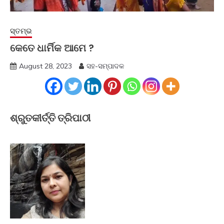
ସ୍ତମ୍ଭ
କେତେ ଧାର୍ମିକ ଆମେ ?
August 28, 2023
ସହ-ସମ୍ପାଦକ
ଶ୍ରୁତକୀର୍ତ୍ତି ତ୍ରିପାଠୀ