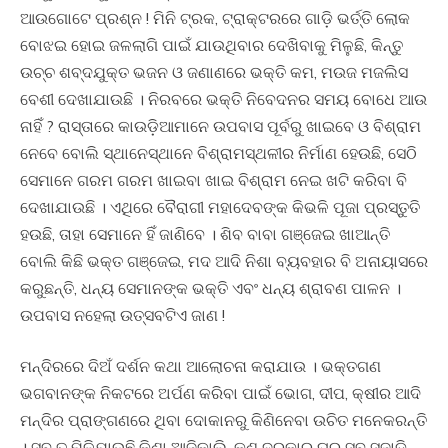
ଆଉଗୋଟେ ପ୍ରଶ୍ନ ! ମିନି ଟ୍ରକ, ଟ୍ରାକ୍ଟରରେ ଗାଡ଼ି ଭର୍ତ୍ତି ଲୋକ
ବୋଝଇ ହୋଇ ଜଳଲାଗି ପାଇଁ ଯାଉଥିବାର ଦେଖିବାକୁ ମିଳୁଛି, କିନ୍ତୁ
ଉଚ୍ଚ ଶବ୍ଦଯୁକ୍ତ ଭଜନ ଓ ଜଣାଣରେ ଭକ୍ତି କମ, ମଉଜ ମଜଲିସ
ବେଶୀ ଦେଖାଯାଉଛି । ନିରବରେ ଭକ୍ତି ନିବେଦନର ସମୟ ବୋଧେ ଆଉ
ନାହିଁ ? ରାସ୍ତାରେ କାଉଡ଼ିଆମାନେ ଉପବାସ ପୂର୍ବରୁ ଖାଇବେ ଓ ବିଶ୍ରାମ
ନେବେ ବୋଲି ସ୍ଥାନେସ୍ଥାନେ ବିଶ୍ରାମସ୍ଥଳୀର ନିର୍ମାଣ ହେଉଛି, ସେଠି
ସେମାନେ ଗରମ ଗରମ ଖାଇବା ଖାଇ ବିଶ୍ରାମ ନେଇ ଖଟି କରିବା ବି
ଦେଖାଯାଉଛି । ଏଥିରେ ବୈରାଗୀ ମହାଦେବଙ୍କ କିଭଳି ପୂଜା ପ୍ରସ୍ତୁତି
ହଉଛି, ତାହା ସେମାନେ ହିଁ ଜାଣିବେ । ଶିବ ବାବା ଗଞ୍ଜେଇ ଖାଆନ୍ତି
ବୋଲି କିଛି ଭକ୍ତ ଗଞ୍ଜେଇ, ମଦ ଆଦି ନିଶା ବ୍ୟବହାର ବି ଅନାୟାସରେ
କରୁଛନ୍ତି, ଧନ୍ୟ ସେମାନଙ୍କ ଭକ୍ତି ଏବଂ ଧନ୍ୟ ଶ୍ରାବଣ ପାଳନ ।
ଉପବାସ ନହେଲା ଉତ୍ସବଟିଏ ଜାଣ !
ମନ୍ଦିରରେ ଦିଅଁ ଦର୍ଶନ କଥା ଆଲୋଚନା କରାଯାଉ । ଭକ୍ତଗଣ
ଭଗବାନଙ୍କ ନିକଟରେ ଅର୍ପଣ କରିବା ପାଇଁ ଭୋଗ, ଦୀପ, କ୍ଷୀର ଆଦି
ମନ୍ଦିର ପ୍ରାଙ୍ଗଣରେ ଥିବା ଦୋକାନରୁ କିଣିନେବା ଉଚିତ ମନେକରନ୍ତି
। ସବୁ ତ ମିଳିଯାଉଛି କିଣା ଆଜିକାଲି, କଣ ଦରକାର ଘରୁ ସବୁ ସଜାଡ଼ି