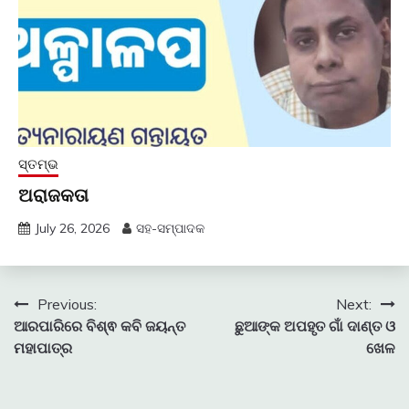
ସ୍ତମ୍ଭ
ଅରାଜକତା
July 26, 2026
ସହ-ସମ୍ପାଦକ
Post
Previous:
Next:
ଆରପାରିରେ ବିଶ୍ଵ କବି ଜୟନ୍ତ
ଛୁଆଙ୍କ ଅପହୃତ ଗାଁ ଦାଣ୍ତ ଓ
navigation
ମହାପାତ୍ର
ଖେଳ