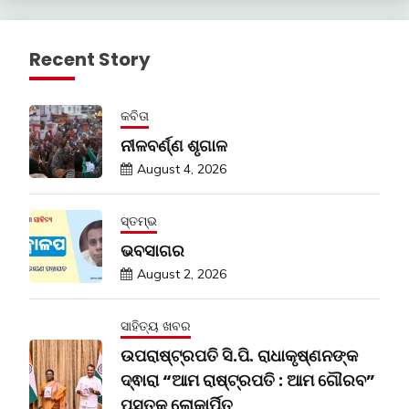
Recent Story
କବିତା
ନୀଳବର୍ଣ୍ଣ ଶୃଗାଳ
August 4, 2026
ସ୍ତମ୍ଭ
ଭବସାଗର
August 2, 2026
ସାହିତ୍ୟ ଖବର
ଉପରାଷ୍ଟ୍ରପତି ସି.ପି. ରାଧାକୃଷ୍ଣନଙ୍କ
ଦ୍ଵାରା “ଆମ ରାଷ୍ଟ୍ରପତି : ଆମ ଗୌରବ”
ପୁସ୍ତକ ଲୋକାର୍ପିତ