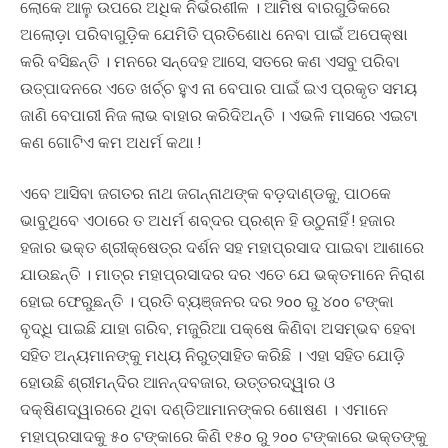
ଲୋକେ ଆଳୁ ଉପରେ ଅଧିକ ନିର୍ଭରଶୀଳ । ଆମିଷ ବାରଗୁଡିକରେ
ଅଲୋଡ଼ା ପରିବାଗୁଡ଼ିକ ଯେମିତି ପ୍ରତିଶୋଧ ନେବା ପାଇଁ ଅପେକ୍ଷା
କରି ବସିଛନ୍ତି । ମନରେ ସନ୍ଦେହ ଆସେ, ସତରେ କଣ ଏସବୁ ପରିବା
ଉତ୍ପାଦନରେ ଏତେ ଖର୍ଚ୍ଚ ହୁଏ ନା ବେପାର ପାଇଁ ଇଏ ପ୍ରକୃତ ସମୟ
ଜାଣି ବେପାରୀ ନିଜ ଲାଭ ବାହାର କରିଦିଅନ୍ତି । ଏଭଳି ମାସରେ ଏଇଟା
କଣ ଗୋଟିଏ କମ ଅଧର୍ମ କଥା !
ଏବେ ଆସିବା ଜଗତର ନାଥ ଜଗନ୍ନାଥଙ୍କ ବଡ଼ଦାଣ୍ଡକୁ, ପାଠକେ
ଭାବୁଥିବେ ଏଠାରେ ତ ଅଧର୍ମ ଶବ୍ଦର ପ୍ରଶ୍ନ ହି ଉଠୁନାହିଁ ! ହଜାର
ହଜାର ଭକ୍ତ ଶ୍ରୀକ୍ଷେତ୍ର ଦର୍ଶନ ସହ ମହାପ୍ରସାଦ ପାଇବା ଆଶାରେ
ଯାଉଛନ୍ତି । ମାତ୍ର ମହାପ୍ରସାଦର ଦର ଏତେ ଯେ ଭକ୍ତମାନେ ନିରାଶ
ହୋଇ ଫେରୁଛନ୍ତି । ପ୍ରତି ବ୍ୟଞ୍ଜନର ଦର ୨oo ରୁ ୪oo ଟଙ୍କା
ବୃଦ୍ଧି ପାଇଛି ଯାହା ଗରିବ, ମଜୁରିଆ ପକ୍ଷେ କିଣିବା ଅସମ୍ଭବ ହେବା
ସହିତ ଅନ୍ୟମାନଙ୍କୁ ମଧ୍ୟ ନିରୁତ୍ସାହିତ କରିଛି । ଏହା ସହିତ ଯୋଡ଼ି
ହୋଉଛି ଶ୍ରୀମନ୍ଦିର ଆନନ୍ଦବଜାର, ଉତ୍ତରଦ୍ୱାର ଓ
ଦକ୍ଷିଣଦ୍ୱାରରେ ଥିବା ଦଣ୍ଡିଆମାନଙ୍କର ଶୋଷଣ । ଏମାନେ
ମହାପ୍ରସାଦକୁ ୫o ଟଙ୍କାରେ କିଣି ୧୫o ରୁ ୨oo ଟଙ୍କାରେ ଭକ୍ତଙ୍କୁ