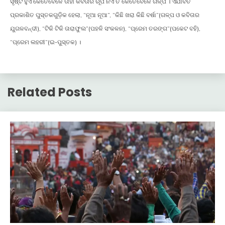
ସୃଷ୍ଟି ହୁଏ କେତେବେଳେ ତାହା କବିତାର ରୂପ ନିଏ ତ କେତେବେଳେ ଗଳ୍ପ । ଏଯାବତ
ପ୍ରକାଶିତ ପୁସ୍ତକଗୁଡ଼ିକ ହେଲା, “ନୂଆ ନୂଆ”, “କିଛି ଖରା କିଛି ବର୍ଷା”(ଗଳ୍ପ ଓ କବିତାର
ଯୁଗଳବନ୍ଦୀ), “ଟିକି ଟିକି ତାରାଫୁଲ”(ପହଳି ସଂକଳନ), “ପ୍ରେମ ତରଙ୍ଗ”(ପକେଟ ବହି),
“ପ୍ରେମ ଲହରୀ”(ଇ-ପୁସ୍ତକ) ।
Related Posts