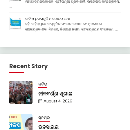
ମହାପାତ୍ରପ୍ରକାଶକ: ଶ୍ରୀପର୍ଣ୍ଣା ପ୍ରକାଶନୀ, ଉଦୟରାଗ କମ୍ପେ୍ଲକ୍ସ,
…
ସାହିତ୍ୟ, ସଂସ୍କୃତି ଓ ସମାଜର କଥା
ବହି: ସାହିତ୍ୟରେ ସଂସ୍କୃତିର ସଂକେତଲେଖକ: ଇଂ ମୁରଲୀଧର
ହୋତାପ୍ରକାଶକ: ନିଶବ୍ଦ, ଡିଭାଇନ ନଗର, କଟକପ୍ରଥମ ସଂସ୍କରଣ: …
Recent Story
କବିତା
ନୀଳବର୍ଣ୍ଣ ଶୃଗାଳ
August 4, 2026
ସ୍ତମ୍ଭ
ଭବସାଗର