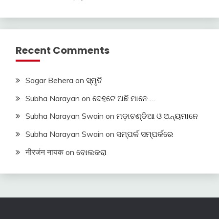
Recent Comments
Sagar Behera
on
ସ୍ମୃତି
Subha Narayan
on
ଦେହଟେ ଅଛି ମାନେ …
Subha Narayan Swain
on
ମଡ଼ାଚଣ୍ଡିଆ ଓ ଅନ୍ୟମାନେ
Subha Narayan Swain
on
ସମ୍ପର୍କ ସମ୍ପର୍କରେ
नीरजंन नायक
on
ବୋଲକରା