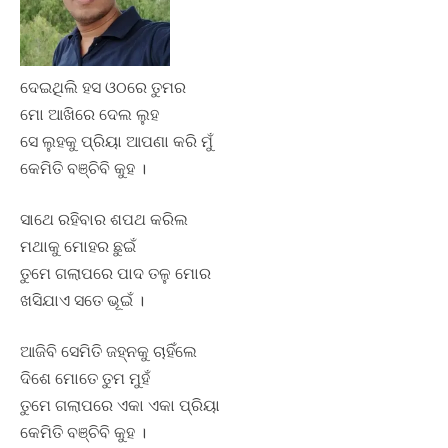
ଦେଇଥିଲି ହସ ଓଠରେ ତୁମର
ମୋ ଆଖିରେ ଦେଲ ଲୁହ
ସେ ଲୁହକୁ ପ୍ରିୟା ଆପଣା କରି ମୁଁ
କେମିତି ବଞ୍ଚିବି କୁହ ।
ସାଥେ ରହିବାର ଶପଥ କରିଲ
ମଥାକୁ ମୋହର ଛୁଇଁ
ତୁମେ ଗଲାପରେ ପାଦ ତଳୁ ମୋର
ଖସିଯାଏ ସତେ ଭୂଇଁ ।
ଆଜିବି ସେମିତି ଜହ୍ନକୁ ଚାହିଁଲେ
ଦିଶେ ମୋତେ ତୁମ ମୁହଁ
ତୁମେ ଗଲାପରେ ଏକା ଏକା ପ୍ରିୟା
କେମିତି ବଞ୍ଚିବି କୁହ ।