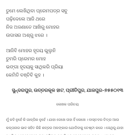
ତୁମେ ଲେଖିଥିବା ପ୍ରେମପତ୍ର ସବୁ
ପଢ଼ିଦେଲେ ଆଜି ଥରେ
ନିଜ ଅଜଣାତେ ଆଖିରୁ ମୋହର
ଉଦାସର ଅଶ୍ରୁ ଝରେ ।
ଆଜିବି ମୋହର ହୃଦୟ ଭୁଲୁନି
ତୁମରି ପ୍ରେମର ମୋହ
ଭଙ୍ଗା ହୃଦୟକୁ ସାଥିକରି ପ୍ରିୟା
କେମିତି ବଞ୍ଚିବି କୁହ ।
ସୁନ୍ଦରପୁର, ଉତ୍ତରକୂଳ ହାଟ, ପ୍ରୀତିପୁର, ଯାଜପୁର-୭୫୫୦୧୩
ଲେଖକ ପରିଚୟ
ମୁଁ କବି ନୁହେଁ କି ଗାଳ୍ପିକ ନୁହେଁ । ଯାହା ଦେଖେ ତାହା ହିଁ ଲେଖେ । ବାସ୍ତବର ଚିତ୍ର ଆଉ
କଳ୍ପନାର ଭାବ ସହିତ କିଛି ଶବ୍ଦର ଅଳଙ୍କାର ଯୋଡିବାକୁ ଚେଷ୍ଟା କରେ । ସେଥିରୁ ଯାହା