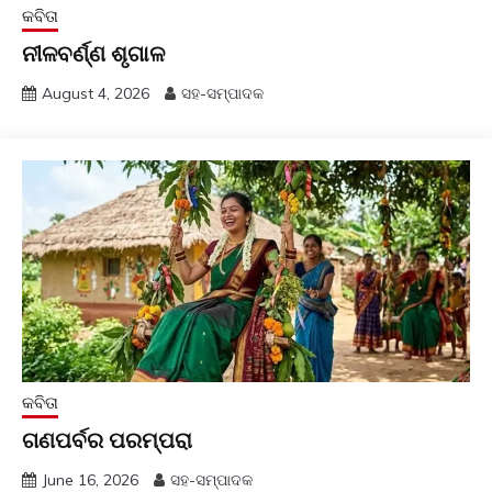
କବିତା
ନୀଳବର୍ଣ୍ଣ ଶୃଗାଳ
August 4, 2026
ସହ-ସମ୍ପାଦକ
କବିତା
ଗଣପର୍ବର ପରମ୍ପରା
June 16, 2026
ସହ-ସମ୍ପାଦକ