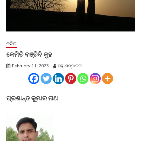
କବିତା
କେମିତି ବଞ୍ଚିବି କୁହ
February 11, 2023
ସହ-ସମ୍ପାଦକ
ପ୍ରଶାନ୍ତ କୁମାର ନାଥ