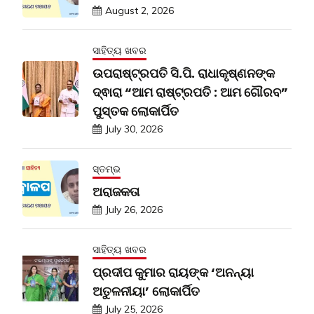
August 2, 2026
ସାହିତ୍ୟ ଖବର
ଉପରାଷ୍ଟ୍ରପତି ସି.ପି. ରାଧାକୃଷ୍ଣନଙ୍କ
ଦ୍ଵାରା “ଆମ ରାଷ୍ଟ୍ରପତି : ଆମ ଗୌରବ”
ପୁସ୍ତକ ଲୋକାର୍ପିତ
July 30, 2026
ସ୍ତମ୍ଭ
ଅରାଜକତା
July 26, 2026
ସାହିତ୍ୟ ଖବର
ପ୍ରଦୀପ କୁମାର ରାୟଙ୍କ ‘ଅନନ୍ୟା
ଅତୁଳନୀୟା’ ଲୋକାର୍ପିତ
July 25, 2026