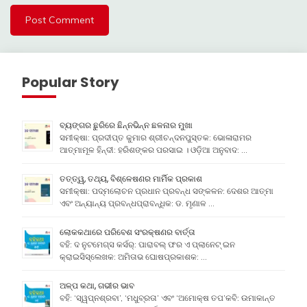
Popular Story
ବ୍ୟଙ୍ଗର ଛୁରିରେ ଛିନ୍ନଭିନ୍ନ ଛଳନାର ମୁଖା
ସମୀକ୍ଷା: ପ୍ରଦୀପ୍ତ କୁମାର ଶ୍ରୀଚନ୍ଦନପୁସ୍ତକ: ଭୋଳାରାମର
ଆତ୍ମାମୂଳ ହିନ୍ଦୀ: ହରିଶଙ୍କର ପରସାଇ । ଓଡ଼ିଆ ଅନୁବାଦ: …
ତତ୍ତ୍ୱ, ତଥ୍ୟ, ବିଶ୍ଳେଷଣର ମାର୍ମିକ ପ୍ରକାଶ
ସମୀକ୍ଷା: ପଦ୍ମଲୋଚନ ପ୍ରଧାନ ପ୍ରବନ୍ଧ ସଙ୍କଳନ: ଦେଶର ଆତ୍ମା
ଏବଂ ଅନ୍ୟାନ୍ୟ ପ୍ରବନ୍ଧପ୍ରାବନ୍ଧିକ: ଡ. ମୃଣାଳ …
ଲୋକକଥାରେ ପରିବେଶ ସଂରକ୍ଷଣର ବାର୍ତ୍ତା
ବହି: ଦ ନୁଟମେଗ୍ସ କର୍ସର୍: ପାରାବଲ୍ ଫର ଏ ପ୍ଲାନେଟ୍ ଇନ
କ୍ରାଇସିସ୍ଲେଖକ: ଅମିତାଭ ଘୋଷପ୍ରକାଶକ: …
ଅଳ୍ପ କଥା, ଗଭୀର ଭାବ
ବହି: ‘ସ୍ୱପ୍ନଶ୍ରବା’, ‘ମଧୁବ୍ରତା’ ଏବଂ ‘ଅମୋକ୍ଷ ତପ’କବି: ଉମାକାନ୍ତ