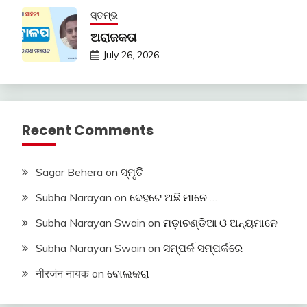
ସ୍ତମ୍ଭ
ଅରାଜକତା
July 26, 2026
Recent Comments
Sagar Behera
on
ସ୍ମୃତି
Subha Narayan
on
ଦେହଟେ ଅଛି ମାନେ …
Subha Narayan Swain
on
ମଡ଼ାଚଣ୍ଡିଆ ଓ ଅନ୍ୟମାନେ
Subha Narayan Swain
on
ସମ୍ପର୍କ ସମ୍ପର୍କରେ
नीरजंन नायक
on
ବୋଲକରା