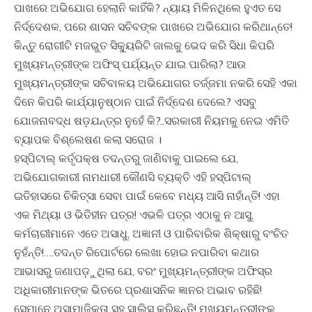
ପାଖରେ ଅଭିଯୋଗ ହେଲାନି କାହିଁକି? ନ୍ୟାୟ ମିଳିନଥିଲେ ହୁଏତ ସେ
ନିର୍ଦ୍ଦେଶକ, ପରେ ଶାସନ ସଚିବଙ୍କ ପାଖରେ ଅଭିଯୋଗ କରିଥାନ୍ତେ!
କିନ୍ତୁ ରୋଗୀଟି ମଜଭୁତ ସିକ୍ୟୁରିଟି ଜାଲକୁ ଭେଦ କରି ସିଧା କିପରି
ମୁଖ୍ୟମନ୍ତ୍ରୀଙ୍କ ଅଫିସ୍ ପର୍ଯ୍ୟନ୍ତ ଯାଇ ପାରିଲା? ଆଉ
ମୁଖ୍ୟମନ୍ତ୍ରୀଙ୍କ ସଚିବାଳୟ ଅଭିଯୋଗର ତର୍ଜ୍ଜମା ନକରି ସେହି ଏକା
ଦିନେ କିପରି କାର୍ଯ୍ୟାନୁଷ୍ଠାନ ପାଇଁ ନିର୍ଦ୍ଦେଶ ଦେଲେ? ଏସବୁ
ଯୋଜନାବଦ୍ଧ ଷଡ଼ଯନ୍ତ୍ର ନୁହେଁ କି?..ସରକାରୀ ନିୟମକୁ ନେଇ ଏମିତି
ବ୍ୟାପକ ବିଶ୍ଲେଷଣ କଲା ସରୋଜ ।
ହସ୍ପିଟାଲ୍ କର୍ତୃପକ୍ଷ ତଦନ୍ତରୁ ଜାଣିବାକୁ ପାଇଲେ ଯେ,
ଅଭିଯୋଗକାରୀ ନାମଧାରୀ କୌଣସି ବ୍ୟକ୍ତି ଏହି ହସ୍ପିଟାଲ୍
ଇତିହାସରେ ଚିକିତ୍ସା ସେବା ପାଇଁ କେବେ ମଧ୍ୟ ଆସି ନାହାଁନ୍ତି! ଏହା
ଏକ ମିଥ୍ୟା ଓ ଭିତିହୀନ ପତ୍ର! ଏଭଳି ପତ୍ର ଏଠାକୁ ନ ଆସୁ,
କର୍ମଚାରୀମାନେ ଏତେ ଅସାଧୁ, ଅଜ୍ଞାନୀ ଓ ପାରିବାରିକ ଶିକ୍ଷାରୁ ବଂଚିତ
ନୁହଁନ୍ତି!….ତଦନ୍ତ ରିପୋର୍ଟରେ ଲେଖା ହୋଇ ନପାରିବା କଥାର
ଆଭାସରୁ ଜଣାପଡ଼ୁଥିଲା ଯେ, ବରଂ ମୁଖ୍ୟମନ୍ତ୍ରୀଙ୍କ ଅଫିସ୍‌ର
ଅଧିକାରୀମାନଙ୍କ ଭିତରେ ପ୍ରଶାସନିକ ଜ୍ଞାନର ଅଭାବ ରହିଛି!
ସେମାନେ ଅସାମାଜିକତା ସହ ସାଲିସ୍ କରିଛନ୍ତି! ମୁଖ୍ୟମନ୍ତ୍ରୀଙ୍କ