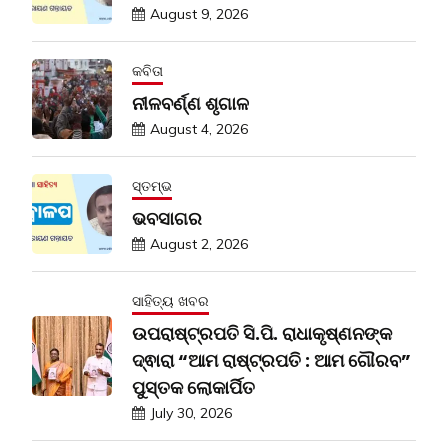
August 9, 2026
କବିତା
ନୀଳବର୍ଣ୍ଣ ଶୃଗାଳ
August 4, 2026
ସ୍ତମ୍ଭ
ଭବସାଗର
August 2, 2026
ସାହିତ୍ୟ ଖବର
ଉପରାଷ୍ଟ୍ରପତି ସି.ପି. ରାଧାକୃଷ୍ଣନଙ୍କ
ଦ୍ଵାରା “ଆମ ରାଷ୍ଟ୍ରପତି : ଆମ ଗୌରବ”
ପୁସ୍ତକ ଲୋକାର୍ପିତ
July 30, 2026