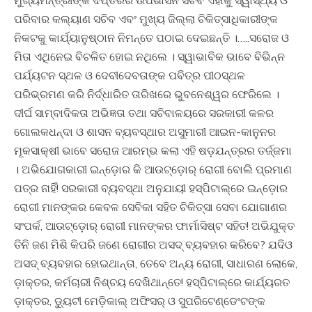
ପରିବାର କଲ୍ୟାଣ ସଚିବ ଏବଂ ମୁଖ୍ୟ ଜିଲ୍ଲା ଚିକିତ୍ସାଧିକାରୀଙ୍କ
ନିକଟକୁ କାର୍ଯ୍ୟାନୁଷ୍ଠାନ ନିମନ୍ତେ ପଠାଇ ଦେଇଛନ୍ତି ।…..ସରୋଜ ଓ
ମିତା ଏଥିନେଇ ବିଚଳିତ ହୋଇ ନଥିଲେ । ସ୍ୱାଭାବିକ ଭାବେ ବିଭିନ୍ନ
ପର୍ଯ୍ୟଟନ ସ୍ଥଳ ଓ ଦେବୀଦେବତାଙ୍କ ପବିତ୍ର ପୀଠସ୍ଥଳ
ପରିଭ୍ରମଣ କରି ନିର୍ଦ୍ଧାରିତ ତାରିଖରେ ଭୁବନେଶ୍ୱର ଫେରିଲେ ।
ଦୀର୍ଘ ସାମ୍ବାଦିକତା ଅଭିଜ୍ଞତା ତଥା ସଚିବାଳୟରେ ସରକାରୀ କଳର
ଗୋଲକଧନ୍ଦା ଓ ଶାସନ ବ୍ୟବସ୍ଥାର ଅସୁମାରୀ ଆଇନ-କାନୁନର
ମୂକସାକ୍ଷୀ ଭାବେ ସରୋଜ ଆରମ୍ଭ କଲା ଏହି ଷଡ଼ଯନ୍ତ୍ରର ତର୍ଜ୍ଜମା
। ଅଭିଯୋଗକାରୀ ଇନ୍‌ଡ଼ୋର କି ଆଉଟ୍‌ଡ଼ୋର୍ ରୋଗୀ ବୋଲି ପ୍ରମାଣ
ପତ୍ର ନାହିଁ! ସରକାରୀ ବ୍ୟବସ୍ଥା ଅନୁଯାୟୀ ହସ୍ପିଟାଲ୍‌ରେ ଇନ୍‌ଡ଼ୋର
ରୋଗୀ ମାନଙ୍କର କେବଳ ସେବିକା ସହିତ ଚିକିତ୍ସା ସେବା ଯୋଗାଣର
ସଂପର୍କ, ଆଉଟ୍‌ଡ଼ୋର୍ ରୋଗୀ ମାନଙ୍କର ଫାର୍ମାସିଷ୍ଟ ସହିତ! ଅଭିଯୁକ୍ତ
ତିନି ଜଣ ମିଶି କିପରି ଜଣେ ରୋଗୀର ଅସଦ୍ ବ୍ୟବହାର କରିବେ? ଯଦିଓ
ଅସଦ୍ ବ୍ୟବହାର ହୋଇଥାନ୍ତା, ତେବେ ଅନ୍ୟ ରୋଗୀ, ସାଧାରଣ ଲୋକେ,
ଡ଼ାକ୍ତର, କର୍ମଚାରୀ ନିଶ୍ଚୟ ଦେଖିଥାନ୍ତେ! ହସ୍ପିଟାଲ୍‌ରେ କାର୍ଯ୍ୟରତ
ଡ଼ାକ୍ତର, ଡ଼୍ୟୁଟୀ ମେଡ଼ିକାଲ୍ ଅଫିସର୍ ଓ ସୁପରିଟେଣ୍ଡେଂଟଙ୍କ