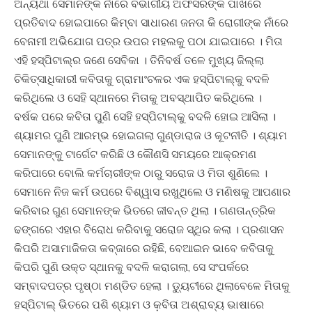
ଅନ୍ୟଥା ସେମାନଙ୍କ ନାଁରେ ବିଭାଗୀୟ ଅଫିସରଙ୍କ ପାଖରେ
ପ୍ରତିବାଦ ହୋଇପାରେ କିମ୍ବା ସାଧାରଣ ଜନତା କି ରୋଗୀଙ୍କ ନାଁରେ
ବେନାମୀ ଅଭିଯୋଗ ପତ୍ର ଉପର ମହଲକୁ ପଠା ଯାଇପାରେ । ମିତା
ଏହି ହସ୍ପିଟାଲ୍‌ର ଜଣେ ସେବିକା । ତିନିବର୍ଷ ତଳେ ମୁଖ୍ୟ ଜିଲ୍ଲା
ଚିକିତ୍ସାଧିକାରୀ କବିତାକୁ ଗ୍ରାମାଂଚଳର ଏକ ହସ୍ପିଟାଲ୍‌କୁ ବଦଳି
କରିଥିଲେ ଓ ସେହି ସ୍ଥାନରେ ମିତାକୁ ଅବସ୍ଥାପିତ କରିଥିଲେ ।
ବର୍ଷକ ପରେ କବିତା ପୁଣି ସେହି ହସ୍ପିଟାଲ୍‌କୁ ବଦଳି ହୋଇ ଆସିଲା ।
ଶ୍ୟାମର ପୁଣି ଆରମ୍ଭ ହୋଇଗଲା ଗୁଣ୍ଡାରାଜ ଓ କୂଟନୀତି । ଶ୍ୟାମ
ସେମାନଙ୍କୁ ଟାର୍ଗେଟ କରିଛି ଓ କୌଣସି ସମୟରେ ଆକ୍ରମଣ
କରିପାରେ ବୋଲି କର୍ମଚାରୀଙ୍କ ଠାରୁ ସରୋଜ ଓ ମିତା ଶୁଣିଲେ ।
ସେମାନେ ନିଜ କର୍ମ ଉପରେ ବିଶ୍ୱାସ ରଖୁଥିଲେ ଓ ମଣିଷକୁ ଆପଣାର
କରିବାର ଗୁଣ ସେମାନଙ୍କ ଭିତରେ ଜୀବନ୍ତ ଥିଲା । ଗଣତାନ୍ତ୍ରିକ
ଢଙ୍ଗରେ ଏହାର ବିରୋଧ କରିବାକୁ ସରୋଜ ସ୍ଥିର କଲା । ପ୍ରଶାସନ
କିପରି ଅସାମାଜିକତା କବ୍‌ଜାରେ ରହିଛି, ବେଆଇନ ଭାବେ କବିତାକୁ
କିପରି ପୁଣି ଉକ୍ତ ସ୍ଥାନକୁ ବଦଳି କରାଗଲା, ସେ ସଂପର୍କରେ
ସମ୍ବାଦପତ୍ର ପୃଷ୍ଠା ମଣ୍ଡିତ ହେଲା । ଡ଼୍ୟୁଟୀରେ ଥିଲାବେଳେ ମିତାକୁ
ହସ୍ପିଟାଲ୍ ଭିତରେ ପଶି ଶ୍ୟାମ ଓ କ଼ବିତା ଅଶ୍ରାବ୍ୟ ଭାଷାରେ