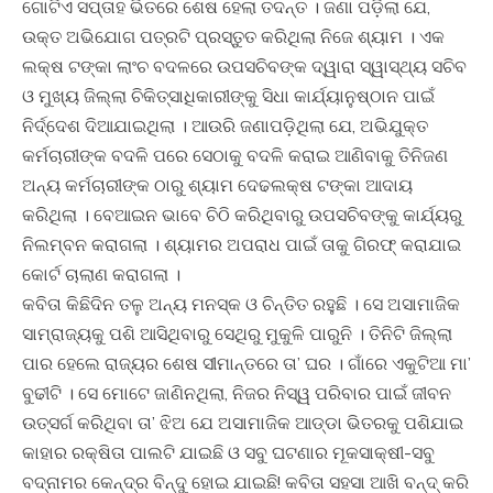
ଗୋଟିଏ ସପ୍ତାହ ଭିତରେ ଶେଷ ହେଲା ତଦନ୍ତ । ଜଣା ପଡ଼ିଲା ଯେ,
ଉକ୍ତ ଅଭିଯୋଗ ପତ୍ରଟି ପ୍ରସ୍ତୁତ କରିଥିଲା ନିଜେ ଶ୍ୟାମ । ଏକ
ଲକ୍ଷ ଟଙ୍କା ଲାଂଚ ବଦଳରେ ଉପସଚିବଙ୍କ ଦ୍ୱାରା ସ୍ୱାସ୍ଥ୍ୟ ସଚିବ
ଓ ମୁଖ୍ୟ ଜିଲ୍ଲା ଚିକିତ୍ସାଧିକାରୀଙ୍କୁ ସିଧା କାର୍ଯ୍ୟାନୁଷ୍ଠାନ ପାଇଁ
ନିର୍ଦ୍ଦେଶ ଦିଆଯାଇଥିଲା । ଆଉରି ଜଣାପଡ଼ିଥିଲା ଯେ, ଅଭିଯୁକ୍ତ
କର୍ମଚାରୀଙ୍କ ବଦଳି ପରେ ସେଠାକୁ ବଦଳି କରାଇ ଆଣିବାକୁ ତିନିଜଣ
ଅନ୍ୟ କର୍ମଚାରୀଙ୍କ ଠାରୁ ଶ୍ୟାମ ଦେଢଲକ୍ଷ ଟଙ୍କା ଆଦାୟ
କରିଥିଲା । ବେଆଇନ ଭାବେ ଚିଠି କରିଥିବାରୁ ଉପସଚିବଙ୍କୁ କାର୍ଯ୍ୟରୁ
ନିଲମ୍ବନ କରାଗଲା । ଶ୍ୟାମର ଅପରାଧ ପାଇଁ ତାକୁ ଗିରଫ୍ କରାଯାଇ
କୋର୍ଟ ଚାଲାଣ କରାଗଲା ।
କବିତା କିଛିଦିନ ତଳୁ ଅନ୍ୟ ମନସ୍କ ଓ ଚିନ୍ତିତ ରହୁଛି । ସେ ଅସାମାଜିକ
ସାମ୍ରାଜ୍ୟକୁ ପଶି ଆସିଥିବାରୁ ସେଥିରୁ ମୁକୁଳି ପାରୁନି । ତିନିଟି ଜିଲ୍ଲା
ପାର ହେଲେ ରାଜ୍ୟର ଶେଷ ସୀମାନ୍ତରେ ତା’ ଘର । ଗାଁରେ ଏକୁଟିଆ ମା’
ବୁଢୀଟି । ସେ ମୋଟେ ଜାଣିନଥିଲା, ନିଜର ନିସ୍ୱ ପରିବାର ପାଇଁ ଜୀବନ
ଉତ୍ସର୍ଗ କରିଥିବା ତା’ ଝିଅ ଯେ ଅସାମାଜିକ ଆଡ୍ଡା ଭିତରକୁ ପଶିଯାଇ
କାହାର ରକ୍ଷିତା ପାଲଟି ଯାଇଛି ଓ ସବୁ ଘଟଣାର ମୂକସାକ୍ଷୀ-ସବୁ
ବଦ୍‌ନାମର କେନ୍ଦ୍ର ବିନ୍ଦୁ ହୋଇ ଯାଇଛି! କବିତା ସହସା ଆଖି ବନ୍ଦ୍ କରି