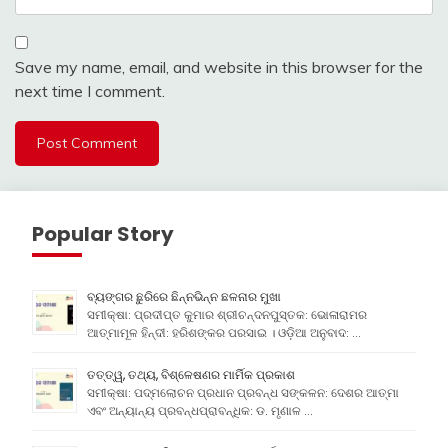
Save my name, email, and website in this browser for the
next time I comment.
Popular Story
ବ୍ୟଙ୍ଗର ଛୁରିରେ ଛିନ୍ନଭିନ୍ନ ଛଳନାର ମୁଖା
ସମୀକ୍ଷା: ପ୍ରଦୀପ୍ତ କୁମାର ଶ୍ରୀଚନ୍ଦନପୁସ୍ତକ: ଭୋଳାରାମର
ଆତ୍ମାମୂଳ ହିନ୍ଦୀ: ହରିଶଙ୍କର ପରସାଇ । ଓଡ଼ିଆ ଅନୁବାଦ: …
ତତ୍ତ୍ୱ, ତଥ୍ୟ, ବିଶ୍ଳେଷଣର ମାର୍ମିକ ପ୍ରକାଶ
ସମୀକ୍ଷା: ପଦ୍ମଲୋଚନ ପ୍ରଧାନ ପ୍ରବନ୍ଧ ସଙ୍କଳନ: ଦେଶର ଆତ୍ମା
ଏବଂ ଅନ୍ୟାନ୍ୟ ପ୍ରବନ୍ଧପ୍ରାବନ୍ଧିକ: ଡ. ମୃଣାଳ …