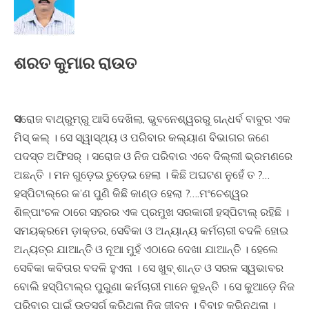
ଶରତ କୁମାର ରାଉତ
ସ
ରୋଜ ବାଥ୍‌ରୁମ୍‌ରୁ ଆସି ଦେଖିଲା, ଭୁବନେଶ୍ୱରରୁ ଗନ୍ଧର୍ବ ବାବୁର ଏକ
ମିସ୍ କଲ୍ । ସେ ସ୍ୱାସ୍ଥ୍ୟ ଓ ପରିବାର କଲ୍ୟାଣ ବିଭାଗର ଜଣେ
ପଦସ୍ତ ଅଫିସର୍ । ସରୋଜ ଓ ନିଜ ପରିବାର ଏବେ ଦିଲ୍ଲୀ ଭ୍ରମଣରେ
ଅଛନ୍ତି । ମନ ଗୁଡ଼େଇ ତୁଡ଼େଇ ହେଲା । କିଛି ଅଘଟଣ ନୁହେଁ ତ ?…
ହସ୍ପିଟାଲ୍‌ରେ କ’ଣ ପୁଣି କିଛି କାଣ୍ଡ ହେଲା ?….ମଂଚେଶ୍ୱର
ଶିଳ୍ପାଂଚଳ ଠାରେ ସହରର ଏକ ପ୍ରମୁଖ ସରକାରୀ ହସ୍ପିଟାଲ୍ ରହିଛି ।
ସମୟକ୍ରମେ ଡ଼ାକ୍ତର, ସେବିକା ଓ ଅନ୍ୟାନ୍ୟ କର୍ମଚାରୀ ବଦଳି ହୋଇ
ଅନ୍ୟତ୍ର ଯାଆନ୍ତି ଓ ନୂଆ ମୁହଁ ଏଠାରେ ଦେଖା ଯାଆନ୍ତି । ହେଲେ
ସେବିକା କବିତାର ବଦଳି ହୁଏନା । ସେ ଖୁବ୍ ଶାନ୍ତ ଓ ସରଳ ସ୍ୱଭାବର
ବୋଲି ହସ୍ପିଟାଲ୍‌ର ପୁରୁଣା କର୍ମଚାରୀ ମାନେ କୁହନ୍ତି । ସେ କୁଆଡ଼େ ନିଜ
ପରିବାର ପାଇଁ ଉତ୍ସର୍ଗ କରିଥିଲା ନିଜ ଜୀବନ । ବିବାହ କରିନଥିଲା ।