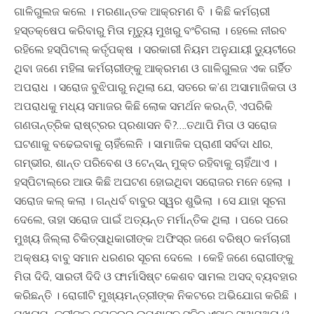
ଗାଳିଗୁଲଜ କଲେ । ମରଣାନ୍ତକ ଆକ୍ରମଣ ବି । କିଛି କର୍ମଚାରୀ
ହସ୍ତକ୍ଷେପ କରିବାରୁ ମିତା ମୃତ୍ୟୁ ମୁଖରୁ ବଂଚିଗଲା । ହେଲେ ନୀରବ
ରହିଲେ ହସ୍ପିଟାଲ୍ କର୍ତୃପକ୍ଷ । ସରକାରୀ ନିୟମ ଅନୁଯାୟୀ ଡ଼୍ୟୁଟୀରେ
ଥିବା ଜଣେ ମହିଳା କର୍ମଚାରୀଙ୍କୁ ଆକ୍ରମଣ ଓ ଗାଳିଗୁଲଜ ଏକ ଗର୍ହିତ
ଅପରାଧ । ସରୋଜ ବୁଝିପାରୁ ନଥିଲା ଯେ, ସତରେ କ’ଣ ଅସାମାଜିକତା ଓ
ଅପରାଧକୁ ମଧ୍ୟ ସମାଜର କିଛି ଲୋକ ସମର୍ଥନ କରନ୍ତି, ଏପରିକି
ଗଣତାନ୍ତ୍ରିକ ରାଷ୍ଟ୍ରର ପ୍ରଶାସନ ବି?….ତଥାପି ମିତା ଓ ସରୋଜ
ଘଟଣାକୁ ବଢେଇବାକୁ ଚାହିଁଲେନି । ସାମାଜିକ ପ୍ରାଣୀ ସର୍ବଦା ଧୀର,
ଗମ୍ଭୀର, ଶାନ୍ତ ପରିବେଶ ଓ ଟେନ୍‌ସନ୍ ମୁକ୍ତ ରହିବାକୁ ଚାହିଁଥାଏ ।
ହସ୍ପିଟାଲ୍‌ରେ ଆଉ କିଛି ଅଘଟଣ ହୋଇଥିବା ସରୋଜର ମନେ ହେଲା ।
ସରୋଜ କଲ୍ କଲା । ଗନ୍ଧର୍ବ ବାବୁର ସ୍ୱର ଶୁଭିଲା । ସେ ଯାହା ସୂଚନା
ଦେଲେ, ତାହା ସରୋଜ ପାଇଁ ଅତ୍ୟନ୍ତ ମର୍ମାନ୍ତିକ ଥିଲା । ପରେ ପରେ
ମୁଖ୍ୟ ଜିଲ୍ଲା ଚିକିତ୍ସାଧିକାରୀଙ୍କ ଅଫିସ୍‌ର ଜଣେ ବରିଷ୍ଠ କର୍ମଚାରୀ
ଅକ୍ଷୟ ବାବୁ ସମାନ ଧରଣର ସୂଚନା ଦେଲେ । କେହି ଜଣେ ରୋଗୀଙ୍କୁ
ମିତା ଦିଦି, ସାରତୀ ଦିଦି ଓ ଫାର୍ମାସିଷ୍ଟ କେଶବ ସାମଲ ଅସଦ୍ ବ୍ୟବହାର
କରିଛନ୍ତି । ରୋଗୀଟି ମୁଖ୍ୟମନ୍ତ୍ରୀଙ୍କ ନିକଟରେ ଅଭିଯୋଗ କରିଛି ।
ମୁଖ୍ୟମନ୍ତ୍ରୀଙ୍କ ଦପ୍ତରର ଉପଶାସନ ସଚିବ ଏହାକୁ ସ୍ୱାସ୍ଥ୍ୟ ଓ