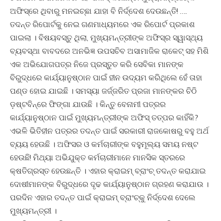
ଅଫିସ୍‌ରେ ଥିବାରୁ ମନଇଚ୍ଛା ଯାହା ବି ନିର୍ଦ୍ଦେଶ ଦେଉଛନ୍ତି! ….
ତଦନ୍ତ ରିପୋର୍ଟକୁ ନେଇ ଗଣମାଧ୍ୟମରେ ଏକ ରିପୋର୍ଟ ପ୍ରକାଶ
ପାଇଲା । ବିଷୟବସ୍ତୁ ଥିଲା, ମୁଖ୍ୟମନ୍ତ୍ରୀଙ୍କ ଅଫିସ୍‌ର ସ୍ୱାସ୍ଥ୍ୟ
ବ୍ୟବସ୍ଥା ବାବଦରେ ଅନଭିଜ୍ଞ ଉପସଚିବ ଅସାମାଜିକ ରାକେଟ୍ ସହ ମିଶି
ଏକ ଅଭିଯୋଗପତ୍ର ନିଜେ ପ୍ରସ୍ତୁତ କରି ସେବିକା ମାନଙ୍କ
ବିରୁଦ୍ଧରେ କାର୍ଯ୍ୟାନୁଷ୍ଠାନ ପାଇଁ ହୀନ ଉଦ୍ୟମ କରିଥିଲେ ହେଁ ତାହା
ପଣ୍ଡ ହୋଇ ଯାଇଛି । ସମସ୍ୟା ଜର୍ଜ୍ଜରିତ ପ୍ରଜା ମାନଙ୍କର ଚିଠି
ଡ଼ଷ୍ଟବିନ୍‌ରେ ଫିଙ୍ଗା ଯାଉଛି । କିନ୍ତୁ ବେନାମୀ ପତ୍ରର
କାର୍ଯ୍ୟାନୁଷ୍ଠାନ ପାଇଁ ମୁଖ୍ୟମନ୍ତ୍ରୀଙ୍କ ଅଫିସ୍ ତତ୍ପର କାହିଁକି?
ଏଭଳି ଭିତିହୀନ ପତ୍ରର ତଦନ୍ତ ପାଇଁ ସରକାରୀ ରାଜକୋଷରୁ ବହୁ ଅର୍ଥ
ବ୍ୟୟ ହେଉଛି । ଅଫିସର ଓ କର୍ମଚାରୀଙ୍କ ବହୁମୂଲ୍ୟ ସମୟ ନଷ୍ଟ
ହେଉଛି! ମିଥ୍ୟା ଅଭିଯୁକ୍ତ କର୍ମଚାରୀମାନେ ମାନସିକ ସ୍ତରରେ
କ୍ଷତିଗ୍ରସ୍ତ ହେଉଛନ୍ତି । ଏହାର କ୍ରାଇମ୍ ବ୍ରାଂଚ୍ ତଦନ୍ତ କରାଯାଇ
ଦୋଷୀମାନଙ୍କ ବିରୁଦ୍ଧରେ ଦୃଢ କାର୍ଯ୍ୟାନୁଷ୍ଠାନ ଗ୍ରହଣ କରାଯାଉ ।
ପରଦିନ ଏହାର ତଦନ୍ତ ପାଇଁ କ୍ରାଇମ୍ ବ୍ରାଂଚ୍‌କୁ ନିର୍ଦ୍ଦେଶ ଦେଲେ
ମୁଖ୍ୟମନ୍ତ୍ରୀ ।