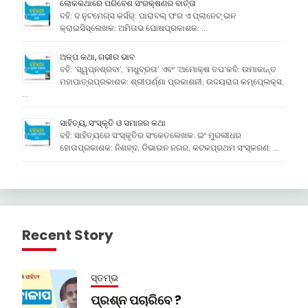
ଲୋକକଥାରେ ପରିବେଶ ସଂରକ୍ଷଣର ବାର୍ତ୍ତା
ବହି: ଦ ନୁଟମେଗ୍ସ କର୍ସର୍: ପାରାବଲ୍ ଫର ଏ ପ୍ଲାନେଟ୍ ଇନ
କ୍ରାଇସିସ୍ଲେଖକ: ଅମିତାଭ ଘୋଷପ୍ରକାଶକ: …
ଅଳ୍ପ କଥା, ଗଭୀର ଭାବ
ବହି: ‘ସ୍ୱପ୍ନଶ୍ରବା’, ‘ମଧୁବ୍ରତା’ ଏବଂ ‘ଅମୋକ୍ଷ ତପ’କବି: ଉମାକାନ୍ତ
ମହାପାତ୍ରପ୍ରକାଶକ: ଶ୍ରୀପର୍ଣ୍ଣା ପ୍ରକାଶନୀ, ଉଦୟରାଗ କମ୍ପେ୍ଲକ୍ସ,
…
ସାହିତ୍ୟ, ସଂସ୍କୃତି ଓ ସମାଜର କଥା
ବହି: ସାହିତ୍ୟରେ ସଂସ୍କୃତିର ସଂକେତଲେଖକ: ଇଂ ମୁରଲୀଧର
ହୋତାପ୍ରକାଶକ: ନିଶବ୍ଦ, ଡିଭାଇନ ନଗର, କଟକପ୍ରଥମ ସଂସ୍କରଣ: …
Recent Story
ସ୍ତମ୍ଭ
ପ୍ରଶ୍ନ ପଚାରିବେ ?