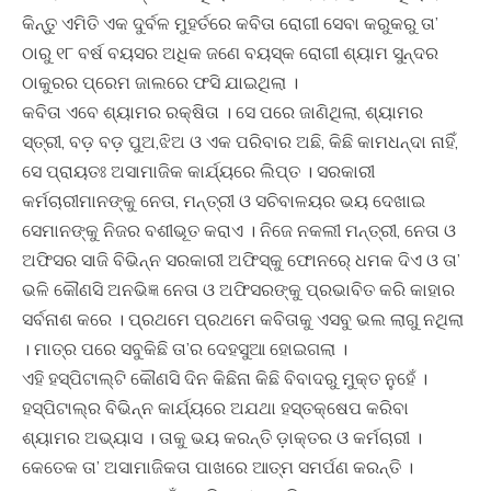
କିନ୍ତୁ ଏମିତି ଏକ ଦୁର୍ବଳ ମୁହର୍ତରେ କବିତା ରୋଗୀ ସେବା କରୁକରୁ ତା’
ଠାରୁ ୧୮ ବର୍ଷ ବୟସର ଅଧିକ ଜଣେ ବୟସ୍କ ରୋଗୀ ଶ୍ୟାମ ସୁନ୍ଦର
ଠାକୁରର ପ୍ରେମ ଜାଲରେ ଫସି ଯାଇଥିଲା ।
କବିତା ଏବେ ଶ୍ୟାମର ରକ୍ଷିତା । ସେ ପରେ ଜାଣିଥିଲା, ଶ୍ୟାମର
ସ୍ତ୍ରୀ, ବଡ଼ ବଡ଼ ପୁଅ,ଝିଅ ଓ ଏକ ପରିବାର ଅଛି, କିଛି କାମଧନ୍ଦା ନାହିଁ,
ସେ ପ୍ରାୟତଃ ଅସାମାଜିକ କାର୍ଯ୍ୟରେ ଲିପ୍ତ । ସରକାରୀ
କର୍ମଚାରୀମାନଙ୍କୁ ନେତା, ମନ୍ତ୍ରୀ ଓ ସଚିବାଳୟର ଭୟ ଦେଖାଇ
ସେମାନଙ୍କୁ ନିଜର ବଶୀଭୂତ କରାଏ । ନିଜେ ନକଲୀ ମନ୍ତ୍ରୀ, ନେତା ଓ
ଅଫିସର ସାଜି ବିଭିନ୍ନ ସରକାରୀ ଅଫିସ୍‌କୁ ଫୋନରେ୍ ଧମକ ଦିଏ ଓ ତା’
ଭଳି କୌଣସି ଅନଭିଜ୍ଞ ନେତା ଓ ଅଫିସରଙ୍କୁ ପ୍ରଭାବିତ କରି କାହାର
ସର୍ବନାଶ କରେ । ପ୍ରଥମେ ପ୍ରଥମେ କବିତାକୁ ଏସବୁ ଭଲ ଲାଗୁ ନଥିଲା
। ମାତ୍ର ପରେ ସବୁକିଛି ତା’ର ଦେହସୁଆ ହୋଇଗଲା ।
ଏହି ହସ୍ପିଟାଲ୍‌ଟି କୌଣସି ଦିନ କିଛିନା କିଛି ବିବାଦରୁ ମୁକ୍ତ ନୁହେଁ ।
ହସ୍ପିଟାଲ୍‌ର ବିଭିନ୍ନ କାର୍ଯ୍ୟରେ ଅଯଥା ହସ୍ତକ୍ଷେପ କରିବା
ଶ୍ୟାମର ଅଭ୍ୟାସ । ତାକୁ ଭୟ କରନ୍ତି ଡ଼ାକ୍ତର ଓ କର୍ମଚାରୀ ।
କେତେକ ତା’ ଅସାମାଜିକତା ପାଖରେ ଆତ୍ମ ସମର୍ପଣ କରନ୍ତି ।