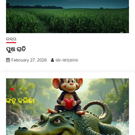
ଗଳ୍ପ
ପୁଷ ରାତି
February 27, 2026
ସହ-ସମ୍ପାଦକ