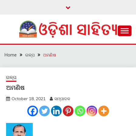
Skip
to
content
ଓଡ଼ିଆ ଇ-ସାହିତ୍ୟକୁ ଆଗକୁ ନେବାକୁ ଏକ ନୂଆ ପ୍ରଚେଷ୍ଠା
ଓଡ଼ିଶା ସାହିତ୍ୟ
Home
ଗଳ୍ପ
ଅମଣିଷ
ଗଳ୍ପ
ଅମଣିଷ
October 18, 2021
ସମ୍ପାଦକ