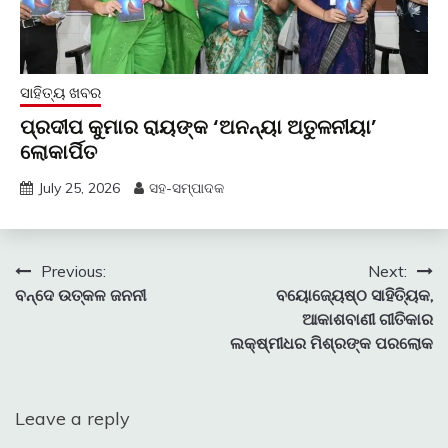
ସାହିତ୍ୟ ଖବର
ପ୍ରଦୀପ କୁମାର ରାୟଙ୍କ ‘ଅନନ୍ୟା ଅତୁଳନୀୟା’
ଲୋକାର୍ପିତ
July 25, 2026
ସହ-ସମ୍ପାଦକ
Post
Previous:
Next:
ବନ୍ଦେ ଉତ୍କଳ ଜନନୀ
ବୟୋଜ୍ୟେଷ୍ଠ ସାହିତ୍ୟିକ,
navigation
ଆକାଶବାଣୀ ଗୀତିକାର
ଲକ୍ଷ୍ମୀଧର ମିଶ୍ରଙ୍କ ପରଲୋକ
Leave a reply