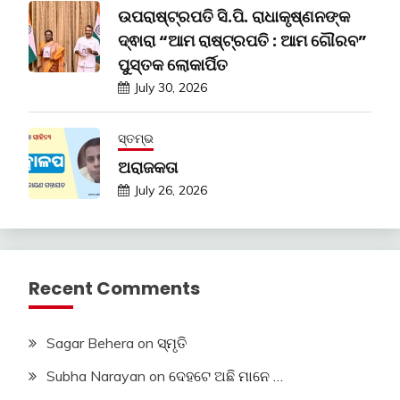
ଉପରାଷ୍ଟ୍ରପତି ସି.ପି. ରାଧାକୃଷ୍ଣନଙ୍କ
ଦ୍ଵାରା “ଆମ ରାଷ୍ଟ୍ରପତି : ଆମ ଗୌରବ”
ପୁସ୍ତକ ଲୋକାର୍ପିତ
July 30, 2026
ସ୍ତମ୍ଭ
ଅରାଜକତା
July 26, 2026
Recent Comments
Sagar Behera
on
ସ୍ମୃତି
Subha Narayan
on
ଦେହଟେ ଅଛି ମାନେ …