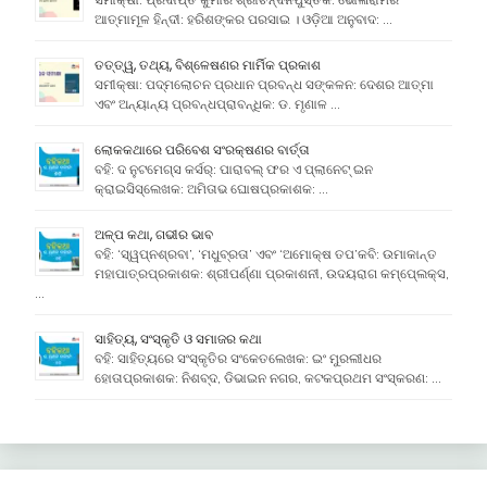
ଆତ୍ମାମୂଳ ହିନ୍ଦୀ: ହରିଶଙ୍କର ପରସାଇ । ଓଡ଼ିଆ ଅନୁବାଦ: …
ତତ୍ତ୍ୱ, ତଥ୍ୟ, ବିଶ୍ଳେଷଣର ମାର୍ମିକ ପ୍ରକାଶ
ସମୀକ୍ଷା: ପଦ୍ମଲୋଚନ ପ୍ରଧାନ ପ୍ରବନ୍ଧ ସଙ୍କଳନ: ଦେଶର ଆତ୍ମା
ଏବଂ ଅନ୍ୟାନ୍ୟ ପ୍ରବନ୍ଧପ୍ରାବନ୍ଧିକ: ଡ. ମୃଣାଳ …
ଲୋକକଥାରେ ପରିବେଶ ସଂରକ୍ଷଣର ବାର୍ତ୍ତା
ବହି: ଦ ନୁଟମେଗ୍ସ କର୍ସର୍: ପାରାବଲ୍ ଫର ଏ ପ୍ଲାନେଟ୍ ଇନ
କ୍ରାଇସିସ୍ଲେଖକ: ଅମିତାଭ ଘୋଷପ୍ରକାଶକ: …
ଅଳ୍ପ କଥା, ଗଭୀର ଭାବ
ବହି: ‘ସ୍ୱପ୍ନଶ୍ରବା’, ‘ମଧୁବ୍ରତା’ ଏବଂ ‘ଅମୋକ୍ଷ ତପ’କବି: ଉମାକାନ୍ତ
ମହାପାତ୍ରପ୍ରକାଶକ: ଶ୍ରୀପର୍ଣ୍ଣା ପ୍ରକାଶନୀ, ଉଦୟରାଗ କମ୍ପେ୍ଲକ୍ସ,
…
ସାହିତ୍ୟ, ସଂସ୍କୃତି ଓ ସମାଜର କଥା
ବହି: ସାହିତ୍ୟରେ ସଂସ୍କୃତିର ସଂକେତଲେଖକ: ଇଂ ମୁରଲୀଧର
ହୋତାପ୍ରକାଶକ: ନିଶବ୍ଦ, ଡିଭାଇନ ନଗର, କଟକପ୍ରଥମ ସଂସ୍କରଣ: …