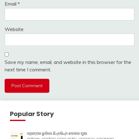
Email
*
Website
Save my name, email, and website in this browser for the
next time I comment.
Popular Story
ବ୍ୟଙ୍ଗର ଛୁରିରେ ଛିନ୍ନଭିନ୍ନ ଛଳନାର ମୁଖା
ସମୀକ୍ଷା: ପ୍ରଦୀପ୍ତ କୁମାର ଶ୍ରୀଚନ୍ଦନପୁସ୍ତକ: ଭୋଳାରାମର