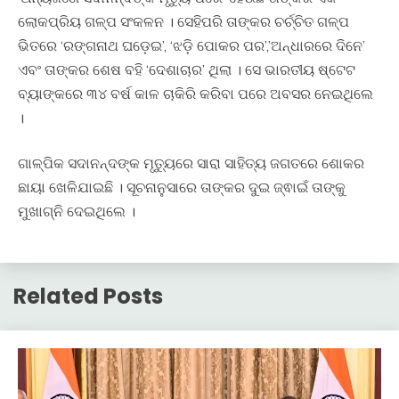
ଲୋକପ୍ରିୟ ଗଳ୍ପ ସଂକଳନ । ସେହିପରି ତାଙ୍କର ଚର୍ଚ୍ଚିତ ଗଳ୍ପ
ଭିତରେ ‘ରଙ୍ଗନାଥ ଘଡ଼େଇ’, ‘ଝଡ଼ି ପୋକର ପର’,’ଅନ୍ଧାରରେ ଦିନେ’
ଏବଂ ତାଙ୍କର ଶେଷ ବହି ‘ଦେଶାଚାର’ ଥିଲା । ସେ ଭାରତୀୟ ଷ୍ଟେଟ
ବ୍ୟାଙ୍କରେ ୩୪ ବର୍ଷ କାଳ ଚାକିରି କରିବା ପରେ ଅବସର ନେଇଥିଲେ
।
ଗାଳ୍ପିକ ସଦାନନ୍ଦଙ୍କ ମୃତ୍ୟୁରେ ସାରା ସାହିତ୍ୟ ଜଗତରେ ଶୋକର
ଛାୟା ଖେଳିଯାଇଛି । ସୂଚନାନୁସାରେ ତାଙ୍କର ଦୁଇ ଜ୍ଵାଇଁ ତାଙ୍କୁ
ମୁଖାଗ୍ନି ଦେଇଥିଲେ ।
Related Posts