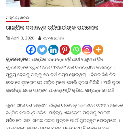
ସାହିତ୍ୟ ଖବର
ଗାଳ୍ପିକ ସଦାନନ୍ଦ ତ୍ରିପାଠୀଙ୍କ ପରଲୋକ
April 3, 2026
ସହ-ସମ୍ପାଦକ
ଭୁବନେଶ୍ଵର :
ଗାଳ୍ପିକ ସଦାନନ୍ଦ ତ୍ରିପାଠୀ ଗୁରୁବାର ଦିନ
ଭୁବନେଶ୍ଵର ସ୍ଥିତ ନିଜର ବାସଭବନରେ ଦେହତ୍ୟାଗ କରିଛନ୍ତି ।
ମୃତ୍ୟୁ ବେଳକୁ ତାଙ୍କୁ ୭୦ ବର୍ଷ ବୟସ ହୋଇଥିଲା । ବିଗତ କିଛି ଦିନ
ହେବ ସେ ହୃଦରୋଗରେ ପୀଡ଼ିତ ଥିଲେ ବୋଲି ସୂଚନା ମିଳିଛି । ଆଜି ପୁରୀ
ସ୍ଵର୍ଗଦ୍ଵାରରେ ତାଙ୍କର ଅନ୍ତ୍ୟେଷ୍ଟି କ୍ରିୟା ସମ୍ପନ୍ନ ହୋଇଛି ।
ସୂଚନା ଥାଉ ଯେ ଗଞ୍ଜାମ ଜିଲ୍ଲା ଶେରଗଡ଼ ବ୍ଲକରେ ୧୯୫୫ ମସିହାରେ
ଜନ୍ମିତ ସଦାନନ୍ଦ ଓଡ଼ିଶା ସାହିତ୍ୟ ଏକାଡ଼େମୀ ପକ୍ଷରୁ ୨୦୦୩
ମସିହାରେ ‘ସତୀ’ ନାମକ ଗଳ୍ପ ପୁସ୍ତକ ପାଇଁ ପୁରସ୍କୃତ ହୋଇଥିଲେ ।
‘ଅନ୍ୟଜଣେ ସଦାନନ୍ଦଙ୍କ ମୃତ୍ୟୁ ପରେ’ ହେଉଛି ତାଙ୍କର ଏକ