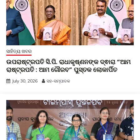
ସାହିତ୍ୟ ଖବର
ଉପରାଷ୍ଟ୍ରପତି ସି.ପି. ରାଧାକୃଷ୍ଣନଙ୍କ ଦ୍ଵାରା “ଆମ
ରାଷ୍ଟ୍ରପତି : ଆମ ଗୌରବ” ପୁସ୍ତକ ଲୋକାର୍ପିତ
July 30, 2026
ସହ-ସମ୍ପାଦକ