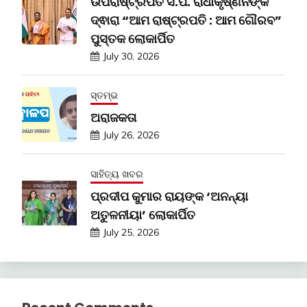
ଉପରାଷ୍ଟ୍ରପତି ସି.ପି. ରାଧାକୃଷ୍ଣନଙ୍କ
ଦ୍ଵାରା “ଆମ ରାଷ୍ଟ୍ରପତି : ଆମ ଗୌରବ”
ପୁସ୍ତକ ଲୋକାର୍ପିତ
July 30, 2026
ସ୍ତମ୍ଭ
ଅରାଜକତା
July 26, 2026
ସାହିତ୍ୟ ଖବର
ପ୍ରଦୀପ କୁମାର ରାୟଙ୍କ ‘ଅନନ୍ୟା
ଅତୁଳନୀୟା’ ଲୋକାର୍ପିତ
July 25, 2026