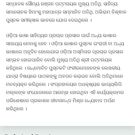
ସମ୍ପାଦକ ସୌମ୍ୟ ରଞ୍ଜନ ପଟ୍ଟନାୟକ ମୁଖ୍ୟ ଅତିଥି, ସାହିତ୍ୟ
ସମାଲୋଚକ ହିମାଂଶୁ ମହାପାତ୍ର ସମ୍ମାନିତ ଅତିଥି, ଅଭିରାମ ବିଶ୍ଵାଳ
ପୁସ୍ତକ ସମୀକ୍ଷକ ଭାବରେ ଯୋଗ ଦେଇଥିଲେ ।
ଓଡ଼ିଆ ଭାଷା ସାହିତ୍ୟର ପ୍ରଚାର ପ୍ରସାର ପାଇଁ ଅନ୍ୟ ଭାଷାର
ସାହାଯ୍ୟ ନେବାକୁ ହେବ । ଓଡ଼ିଆ ଭାଷାର ପୁସ୍ତକ ଇଂରାଜୀ ବା ଅନ୍ୟ
ଭାଷାରେ ଅନୂଦିତ ହେଲେଯାଇ ଓଡ଼ିଆ ଅସ୍ମିତାର ପ୍ରଚାର ପ୍ରସାର
ସମ୍ଭବ ହୋଇପାରିବ ବୋଲି ମୁଖ୍ୟ ଅତିଥି ଶ୍ରୀ ପଟ୍ଟନାୟକ
କହିଥିଲେ । ଉନ୍ମୋଚିତ ପୁସ୍ତକଟି ଫକୀରମୋହନଙ୍କ ଲେଖକୀୟ
ଯାତ୍ରା ବିଷୟରେ ପାଠକଙ୍କୁ ଅବଗତ କରାଇବ ବୋଲି ଅତିଥିମାନେ
ମତବ୍ୟକ୍ତ କରିଥିଲେ । ସଂଗ୍ରହାଳୟର ଅଧକ୍ଷ୍ୟକ ଭାଗ୍ୟଲିପି
ମଲ୍ଲଙ୍କ ସଂଯୋଜନାରେ ଆରମ୍ଭ ହୋଇଥିବା ଏହି କାର୍ଯ୍ୟକ୍ରମର
ପରିଶେଷରେ ପ୍ରକାଶକ ଜୀବନାନନ୍ଦ ମିଶ୍ର ଧନ୍ୟବାଦ ଅର୍ପଣ
କରିଥିଲେ ।