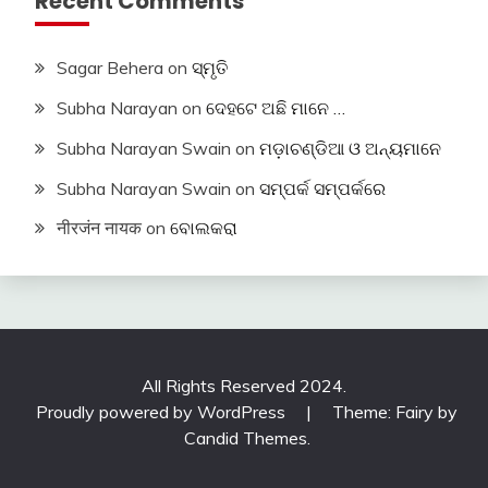
Recent Comments
Sagar Behera
on
ସ୍ମୃତି
Subha Narayan
on
ଦେହଟେ ଅଛି ମାନେ …
Subha Narayan Swain
on
ମଡ଼ାଚଣ୍ଡିଆ ଓ ଅନ୍ୟମାନେ
Subha Narayan Swain
on
ସମ୍ପର୍କ ସମ୍ପର୍କରେ
नीरजंन नायक
on
ବୋଲକରା
All Rights Reserved 2024.
Proudly powered by WordPress
|
Theme: Fairy by
Candid Themes
.