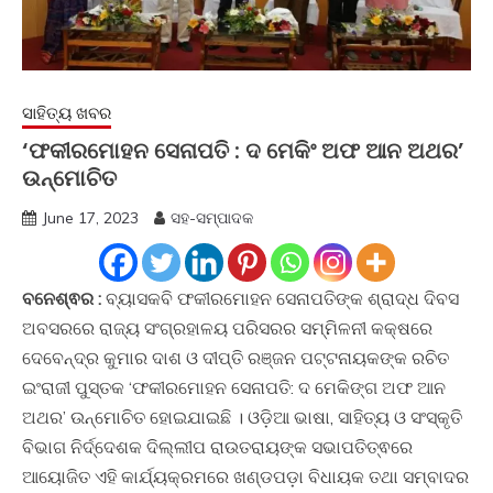
ସାହିତ୍ୟ ଖବର
‘ଫକୀରମୋହନ ସେନାପତି : ଦ ମେକିଂ ଅଫ ଆନ ଅଥର’
ଉନ୍ମୋଚିତ
June 17, 2023
ସହ-ସମ୍ପାଦକ
ବନେଶ୍ଵର :
ବ୍ୟାସକବି ଫକୀରମୋହନ ସେନାପତିଙ୍କ ଶ୍ରାଦ୍ଧ ଦିବସ
ଅବସରରେ ରାଜ୍ୟ ସଂଗ୍ରହାଳୟ ପରିସରର ସମ୍ମିଳନୀ କକ୍ଷରେ
ଦେବେନ୍ଦ୍ର କୁମାର ଦାଶ ଓ ଦୀପ୍ତି ରଞ୍ଜନ ପଟ୍ଟନାୟକଙ୍କ ରଚିତ
ଇଂରାଜୀ ପୁସ୍ତକ ‘ଫକୀରମୋହନ ସେନାପତି: ଦ ମେକିଙ୍ଗ ଅଫ ଆନ
ଅଥର’ ଉନ୍ମୋଚିତ ହୋଇଯାଇଛି । ଓଡ଼ିଆ ଭାଷା, ସାହିତ୍ୟ ଓ ସଂସ୍କୃତି
ବିଭାଗ ନିର୍ଦ୍ଦେଶକ ଦିଲ୍ଲୀପ ରାଉତରାୟଙ୍କ ସଭାପତିତ୍ଵରେ
ଆୟୋଜିତ ଏହି କାର୍ଯ୍ୟକ୍ରମରେ ଖଣ୍ଡପଡ଼ା ବିଧାୟକ ତଥା ସମ୍ବାଦର