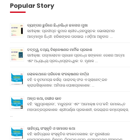
Popular Story
ବ୍ୟଙ୍ଗର ଛୁରିରେ ଛିନ୍ନଭିନ୍ନ ଛଳନାର ମୁଖା
ସମୀକ୍ଷା: ପ୍ରଦୀପ୍ତ କୁମାର ଶ୍ରୀଚନ୍ଦନପୁସ୍ତକ: ଭୋଳାରାମର
ଆତ୍ମାମୂଳ ହିନ୍ଦୀ: ହରିଶଙ୍କର ପରସାଇ । ଓଡ଼ିଆ ଅନୁବାଦ: …
ତତ୍ତ୍ୱ, ତଥ୍ୟ, ବିଶ୍ଳେଷଣର ମାର୍ମିକ ପ୍ରକାଶ
ସମୀକ୍ଷା: ପଦ୍ମଲୋଚନ ପ୍ରଧାନ ପ୍ରବନ୍ଧ ସଙ୍କଳନ: ଦେଶର ଆତ୍ମା
ଏବଂ ଅନ୍ୟାନ୍ୟ ପ୍ରବନ୍ଧପ୍ରାବନ୍ଧିକ: ଡ. ମୃଣାଳ …
ଲୋକକଥାରେ ପରିବେଶ ସଂରକ୍ଷଣର ବାର୍ତ୍ତା
ବହି: ଦ ନୁଟମେଗ୍ସ କର୍ସର୍: ପାରାବଲ୍ ଫର ଏ ପ୍ଲାନେଟ୍ ଇନ
କ୍ରାଇସିସ୍ଲେଖକ: ଅମିତାଭ ଘୋଷପ୍ରକାଶକ: …
ଅଳ୍ପ କଥା, ଗଭୀର ଭାବ
ବହି: ‘ସ୍ୱପ୍ନଶ୍ରବା’, ‘ମଧୁବ୍ରତା’ ଏବଂ ‘ଅମୋକ୍ଷ ତପ’କବି: ଉମାକାନ୍ତ
ମହାପାତ୍ରପ୍ରକାଶକ: ଶ୍ରୀପର୍ଣ୍ଣା ପ୍ରକାଶନୀ, ଉଦୟରାଗ କମ୍ପେ୍ଲକ୍ସ,
…
ସାହିତ୍ୟ, ସଂସ୍କୃତି ଓ ସମାଜର କଥା
ବହି: ସାହିତ୍ୟରେ ସଂସ୍କୃତିର ସଂକେତଲେଖକ: ଇଂ ମୁରଲୀଧର
ହୋତାପ୍ରକାଶକ: ନିଶବ୍ଦ, ଡିଭାଇନ ନଗର, କଟକପ୍ରଥମ ସଂସ୍କରଣ: …