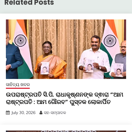
Related Posts
ସାହିତ୍ୟ ଖବର
ଉପରାଷ୍ଟ୍ରପତି ସି.ପି. ରାଧାକୃଷ୍ଣନଙ୍କ ଦ୍ଵାରା “ଆମ
ରାଷ୍ଟ୍ରପତି : ଆମ ଗୌରବ” ପୁସ୍ତକ ଲୋକାର୍ପିତ
July 30, 2026
ସହ-ସମ୍ପାଦକ