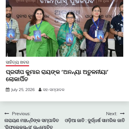
ସାହିତ୍ୟ ଖବର
ପ୍ରଦୀପ କୁମାର ରାୟଙ୍କ ‘ଅନନ୍ୟା ଅତୁଳନୀୟା’
ଲୋକାର୍ପିତ
July 25, 2026
ସହ-ସମ୍ପାଦକ
Post
Previous:
Next:
ନାରାୟଣ ମହାନ୍ତିଙ୍କ ସମ୍ପାଦିତ
ଓଡ଼ିଆ ଜାତି : ଦୁର୍ଦ୍ଧର୍ଷ ସାମରିକ ଜାତି
navigation
‘ରିଫ୍ଲେକସନ୍ସ’ ଉନ୍ମୋଚିତ