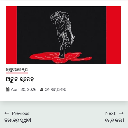
କ୍ଷୁଦ୍ରଗଳ୍ପ
ଅଟୁଟ ସ୍ନେହ
April 30, 2026
ସହ-ସମ୍ପାଦକ
Post
Previous:
Next:
ନିଃଶବ୍ଦ ପୃଥିବୀ
ବନ୍ଦ କର !
navigation