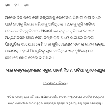
ହାଃ … ହାଃ … ହାଃ …
ଅନେକ ଦିନ ପରେ ସେହି ଜଙ୍ଗଲକୁ କେତେଜଣ ଶିକାରୀ ହାତୀ ଦାନ୍ତ
ପାଇଁ ହାତୀକୁ ଶିକାର କରିବାକୁ ଆସିଥିଲେ । ହାତୀକୁ ଗୁଳି ମାରିବା
ସମୟରେ ପିମ୍ପୁଡିମାନେ ଶିକାରୀ ଗୋଡ଼କୁ କାମୁଡ଼ି ଦେଲେ ଏବଂ
ଅନ୍ୟମନସ୍କ ହୋଇ ସେମାନଙ୍କ ଗୁଳି ଅନ୍ୟ ଜାଗାରେ ବାଜିଲା ।
ପିମ୍ପୁଡିର ସହଯୋଗ ଦେଖି ହାତୀ ଖୁସି ହେଇଗଲା ଏବଂ ତା ଜୀବନ ରକ୍ଷା
ପାଇଗଲା । ହାତୀ ପିମ୍ପୁଡିକୁ ଭୁଲ ମାଗିଥିଲା ଏବଂ ବୁଝିଗଲା ଯେ
ସେମାନେ ଛୋଟ ହେଲେ ବି ମହାନ ।
ସାଇ ଇଣ୍ଟରନ୍ୟାସନାଲ ସ୍କୁଲ, ଆଦର୍ଶ ବିହାର, ପଟିଆ, ଭୁବନେଶ୍ୱର
ଲେଖକ ପରିଚୟ
ଓଡ଼ିଆ ଭାଷାକୁ ନୂଆ କରି ପାଦ ଥାପିଥିବା କଅଁଳ ହାତରେ କ୍ଷୁଦ୍ର ଗପ ଓ କବିତା ଲେଖୁଥିବା
ଷଷ୍ଠ ଶ୍ରେଣୀରେ ପାଠ ପଢୁଥିବା ଛାତ୍ରଙ୍କ ସ୍ଵପ୍ନ ଆହୁରି ଅଧିକରୁ ଅଧିକ ଲେଖିବାକୁ ।