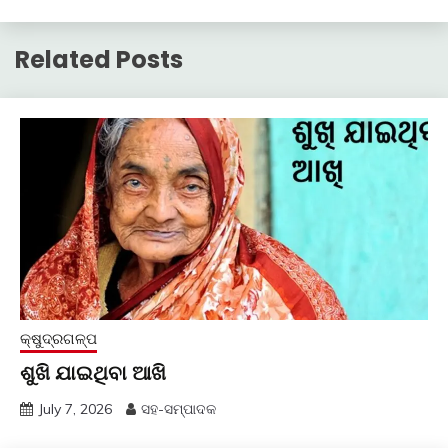
Related Posts
କ୍ଷୁଦ୍ରଗଳ୍ପ
ଶୁଖି ଯାଇଥିବା ଆଖି
July 7, 2026
ସହ-ସମ୍ପାଦକ