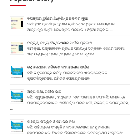
ବ୍ୟଙ୍ଗର ଛୁରିରେ ଛିନ୍ନଭିନ୍ନ ଛଳନାର ମୁଖା
ସମୀକ୍ଷା: ପ୍ରଦୀପ୍ତ କୁମାର ଶ୍ରୀଚନ୍ଦନପୁସ୍ତକ: ଭୋଳାରାମର
ଆତ୍ମାମୂଳ ହିନ୍ଦୀ: ହରିଶଙ୍କର ପରସାଇ । ଓଡ଼ିଆ ଅନୁବାଦ: …
ତତ୍ତ୍ୱ, ତଥ୍ୟ, ବିଶ୍ଳେଷଣର ମାର୍ମିକ ପ୍ରକାଶ
ସମୀକ୍ଷା: ପଦ୍ମଲୋଚନ ପ୍ରଧାନ ପ୍ରବନ୍ଧ ସଙ୍କଳନ: ଦେଶର ଆତ୍ମା
ଏବଂ ଅନ୍ୟାନ୍ୟ ପ୍ରବନ୍ଧପ୍ରାବନ୍ଧିକ: ଡ. ମୃଣାଳ …
ଲୋକକଥାରେ ପରିବେଶ ସଂରକ୍ଷଣର ବାର୍ତ୍ତା
ବହି: ଦ ନୁଟମେଗ୍ସ କର୍ସର୍: ପାରାବଲ୍ ଫର ଏ ପ୍ଲାନେଟ୍ ଇନ
କ୍ରାଇସିସ୍ଲେଖକ: ଅମିତାଭ ଘୋଷପ୍ରକାଶକ: …
ଅଳ୍ପ କଥା, ଗଭୀର ଭାବ
ବହି: ‘ସ୍ୱପ୍ନଶ୍ରବା’, ‘ମଧୁବ୍ରତା’ ଏବଂ ‘ଅମୋକ୍ଷ ତପ’କବି: ଉମାକାନ୍ତ
ମହାପାତ୍ରପ୍ରକାଶକ: ଶ୍ରୀପର୍ଣ୍ଣା ପ୍ରକାଶନୀ, ଉଦୟରାଗ କମ୍ପେ୍ଲକ୍ସ,
…
ସାହିତ୍ୟ, ସଂସ୍କୃତି ଓ ସମାଜର କଥା
ବହି: ସାହିତ୍ୟରେ ସଂସ୍କୃତିର ସଂକେତଲେଖକ: ଇଂ ମୁରଲୀଧର
ହୋତାପ୍ରକାଶକ: ନିଶବ୍ଦ, ଡିଭାଇନ ନଗର, କଟକପ୍ରଥମ ସଂସ୍କରଣ: …