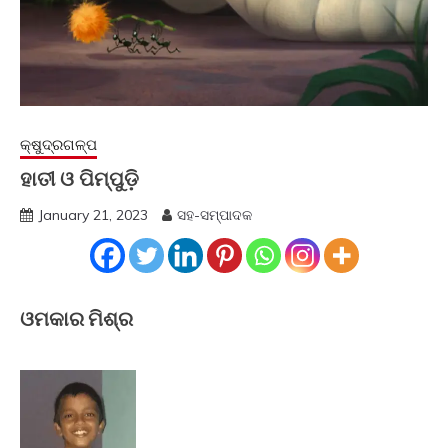
କ୍ଷୁଦ୍ରଗଳ୍ପ
ହାତୀ ଓ ପିମ୍ପୁଡ଼ି
January 21, 2023
ସହ-ସମ୍ପାଦକ
ଓମକାର ମିଶ୍ର