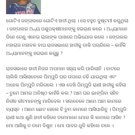
ଗୋଟିଏ ଜଙ୍ଗଲରେ ଗୋଟିଏ ହାତୀ ଥିଲା । ସେ ବହୁତ ଦୁଷ୍ଟମୀ କରୁଥିଲା
। ଜଙ୍ଗଲର ଅନ୍ୟ ପଶୁପକ୍ଷୀମାନଙ୍କୁ ହଇରାଣ କରେ । ଅନ୍ୟମାନେ
ଦିନେ ତେଣୁ ଏନେଇ ରାଜାଙ୍କ ପାଖରେ ଅଭିଯୋଗ କଲେ । ଜଙ୍ଗଲର
ମହାରାଜ ମହାବଳ ବାଘ ରାଜସଭାରେ ହାତୀକୁ ଡାକି ପଚାରିଲେ – କାହିଁକି
ଅନ୍ୟମାନଙ୍କୁ ହଇରାଣ କରୁଛୁ ?
ରାଜସଭାରେ ହାତୀ ନିଜର ଅପମାନ ସହ୍ୟ କରି ପାରିଲାନି । ବାଟରେ
ଚାଲିକି ଆସିଲାବେଳେ ପିମ୍ପୁଡି ଘର ଉପରେ ଚଢି ଯାଇଥିଲା ଏବଂ
ଅନେକ ପିମ୍ପୁଡି ମରିଗଲେ । ଏହା ଦେଖି ପିମ୍ପୁଡି ରାଣୀ ହାତୀକୁ କହିଲା
– ତୁମେ ଆମର ଅନିଷ୍ଠ କାହଁକି କଲ ? ଆମ ଘର ଭାଙ୍ଗିବା ସହିତ
ନିରୀହ କୀଟମାନଙ୍କୁ ମାରିଦେଲ । ସଦାବେଳେ ଆମେ ଆମ କାମରେ
ବ୍ୟସ୍ତ । ଆମେ ଛୋଟ ହେଲେ ବି ତୁମ କାମରେ ଆସିପାରିବୁ । ପିମ୍ପୁଡି
ରାଣୀ କଥା ଶୁଣି ହାତୀ କହିଲେ ତମେମାନେ ମୋର କି କାମରେ ଆସିବ ?
ମୋ ଆଖିକୁ ତ ତମେ ଦିଶୁନ । ମୋ ପାଦର ଧୁଳି କହିଲେ ଚଳେ ।