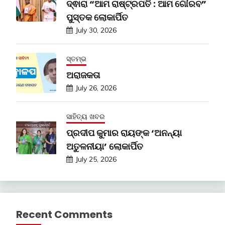
ଦ୍ଵାରା “ଆମ ରାଷ୍ଟ୍ରପତି : ଆମ ଗୌରବ”
ପୁସ୍ତକ ଲୋକାର୍ପିତ
July 30, 2026
ସ୍ତମ୍ଭ
ଅରାଜକତା
July 26, 2026
ସାହିତ୍ୟ ଖବର
ପ୍ରଦୀପ କୁମାର ରାୟଙ୍କ ‘ଅନନ୍ୟା
ଅତୁଳନୀୟା’ ଲୋକାର୍ପିତ
July 25, 2026
Recent Comments