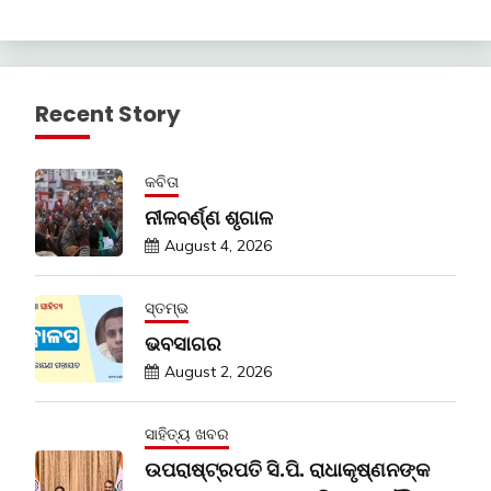
Recent Story
କବିତା
ନୀଳବର୍ଣ୍ଣ ଶୃଗାଳ
August 4, 2026
ସ୍ତମ୍ଭ
ଭବସାଗର
August 2, 2026
ସାହିତ୍ୟ ଖବର
ଉପରାଷ୍ଟ୍ରପତି ସି.ପି. ରାଧାକୃଷ୍ଣନଙ୍କ