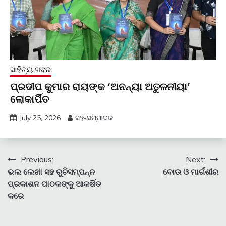
ସାହିତ୍ୟ ଖବର
ପ୍ରଦୀପ କୁମାର ରାୟଙ୍କ ‘ଅନନ୍ୟା ଅତୁଳନୀୟା’
ଲୋକାର୍ପିତ
July 25, 2026
ସହ-ସମ୍ପାଦକ
Post
Previous:
Next:
ଭଲ ଲେଖା ସହ ରୁଚିସମ୍ପନ୍ନ
ବୋଉ ଓ ମାର୍ଗଶୀର
navigation
ପ୍ରକାଶନ ପାଠକଙ୍କୁ ଆକର୍ଷିତ
କରେ