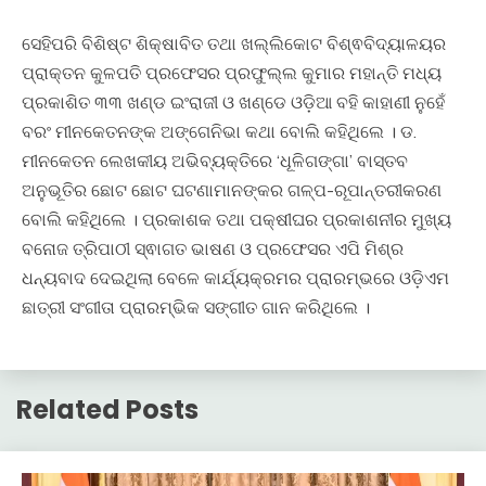
ସେହିପରି ବିଶିଷ୍ଟ ଶିକ୍ଷାବିତ ତଥା ଖଲ୍ଲିକୋଟ ବିଶ୍ଵବିଦ୍ୟାଳୟର
ପ୍ରାକ୍ତନ କୁଳପତି ପ୍ରଫେସର ପ୍ରଫୁଲ୍ଲ କୁମାର ମହାନ୍ତି ମଧ୍ୟ
ପ୍ରକାଶିତ ୩୩ ଖଣ୍ଡ ଇଂରାଜୀ ଓ ଖଣ୍ଡେ ଓଡ଼ିଆ ବହି କାହାଣୀ ନୁହେଁ
ବରଂ ମୀନକେତନଙ୍କ ଅଙ୍ଗେନିଭା କଥା ବୋଲି କହିଥିଲେ । ଡ.
ମୀନକେତନ ଲେଖକୀୟ ଅଭିବ୍ୟକ୍ତିରେ ‘ଧୂଳିଗଙ୍ଗା’ ବାସ୍ତବ
ଅନୁଭୂତିର ଛୋଟ ଛୋଟ ଘଟଣାମାନଙ୍କର ଗଳ୍ପ-ରୂପାନ୍ତରୀକରଣ
ବୋଲି କହିଥିଲେ । ପ୍ରକାଶକ ତଥା ପକ୍ଷୀଘର ପ୍ରକାଶନୀର ମୁଖ୍ୟ
ବନୋଜ ତ୍ରିପାଠୀ ସ୍ଵାଗତ ଭାଷଣ ଓ ପ୍ରଫେସର ଏପି ମିଶ୍ର
ଧନ୍ୟବାଦ ଦେଇଥିଲା ବେଳେ କାର୍ଯ୍ୟକ୍ରମର ପ୍ରାରମ୍ଭରେ ଓଡ଼ିଏମ
ଛାତ୍ରୀ ସଂଗୀତା ପ୍ରାରମ୍ଭିକ ସଙ୍ଗୀତ ଗାନ କରିଥିଲେ ।
Related Posts