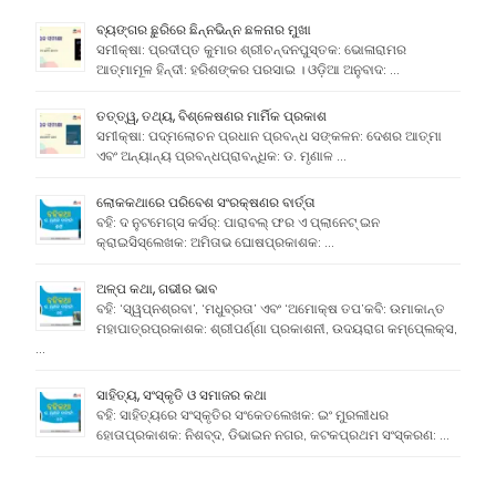
ବ୍ୟଙ୍ଗର ଛୁରିରେ ଛିନ୍ନଭିନ୍ନ ଛଳନାର ମୁଖା
ସମୀକ୍ଷା: ପ୍ରଦୀପ୍ତ କୁମାର ଶ୍ରୀଚନ୍ଦନପୁସ୍ତକ: ଭୋଳାରାମର
ଆତ୍ମାମୂଳ ହିନ୍ଦୀ: ହରିଶଙ୍କର ପରସାଇ । ଓଡ଼ିଆ ଅନୁବାଦ: …
ତତ୍ତ୍ୱ, ତଥ୍ୟ, ବିଶ୍ଳେଷଣର ମାର୍ମିକ ପ୍ରକାଶ
ସମୀକ୍ଷା: ପଦ୍ମଲୋଚନ ପ୍ରଧାନ ପ୍ରବନ୍ଧ ସଙ୍କଳନ: ଦେଶର ଆତ୍ମା
ଏବଂ ଅନ୍ୟାନ୍ୟ ପ୍ରବନ୍ଧପ୍ରାବନ୍ଧିକ: ଡ. ମୃଣାଳ …
ଲୋକକଥାରେ ପରିବେଶ ସଂରକ୍ଷଣର ବାର୍ତ୍ତା
ବହି: ଦ ନୁଟମେଗ୍ସ କର୍ସର୍: ପାରାବଲ୍ ଫର ଏ ପ୍ଲାନେଟ୍ ଇନ
କ୍ରାଇସିସ୍ଲେଖକ: ଅମିତାଭ ଘୋଷପ୍ରକାଶକ: …
ଅଳ୍ପ କଥା, ଗଭୀର ଭାବ
ବହି: ‘ସ୍ୱପ୍ନଶ୍ରବା’, ‘ମଧୁବ୍ରତା’ ଏବଂ ‘ଅମୋକ୍ଷ ତପ’କବି: ଉମାକାନ୍ତ
ମହାପାତ୍ରପ୍ରକାଶକ: ଶ୍ରୀପର୍ଣ୍ଣା ପ୍ରକାଶନୀ, ଉଦୟରାଗ କମ୍ପେ୍ଲକ୍ସ,
…
ସାହିତ୍ୟ, ସଂସ୍କୃତି ଓ ସମାଜର କଥା
ବହି: ସାହିତ୍ୟରେ ସଂସ୍କୃତିର ସଂକେତଲେଖକ: ଇଂ ମୁରଲୀଧର
ହୋତାପ୍ରକାଶକ: ନିଶବ୍ଦ, ଡିଭାଇନ ନଗର, କଟକପ୍ରଥମ ସଂସ୍କରଣ: …