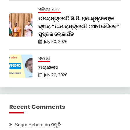
ସାହିତ୍ୟ ଖବର
ଉପରାଷ୍ଟ୍ରପତି ସି.ପି. ରାଧାକୃଷ୍ଣନଙ୍କ
ଦ୍ଵାରା “ଆମ ରାଷ୍ଟ୍ରପତି : ଆମ ଗୌରବ”
ପୁସ୍ତକ ଲୋକାର୍ପିତ
July 30, 2026
ସ୍ତମ୍ଭ
ଅରାଜକତା
July 26, 2026
Recent Comments
Sagar Behera
on
ସ୍ମୃତି