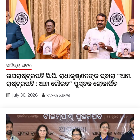
ସାହିତ୍ୟ ଖବର
ଉପରାଷ୍ଟ୍ରପତି ସି.ପି. ରାଧାକୃଷ୍ଣନଙ୍କ ଦ୍ଵାରା “ଆମ
ରାଷ୍ଟ୍ରପତି : ଆମ ଗୌରବ” ପୁସ୍ତକ ଲୋକାର୍ପିତ
July 30, 2026
ସହ-ସମ୍ପାଦକ