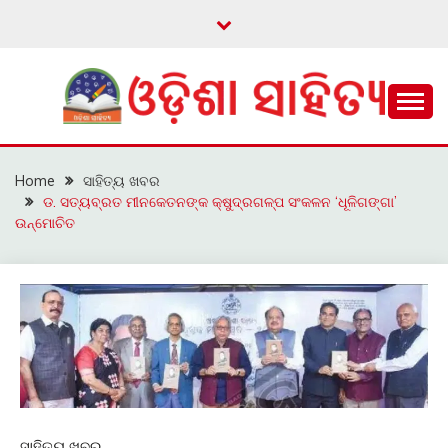
Skip
to
content
ଓଡ଼ିଆ ଇ-ସାହିତ୍ୟକୁ ଆଗକୁ ନେବାକୁ ଏକ ନୂଆ ପ୍ରଚେଷ୍ଠା
ଓଡ଼ିଶା ସାହିତ୍ୟ
Home
ସାହିତ୍ୟ ଖବର
ଡ. ସତ୍ୟବ୍ରତ ମୀନକେତନଙ୍କ କ୍ଷୁଦ୍ରଗଳ୍ପ ସଂକଳନ ‘ଧୂଳିଗଙ୍ଗା’
ଉନ୍ମୋଚିତ
ସାହିତ୍ୟ ଖବର