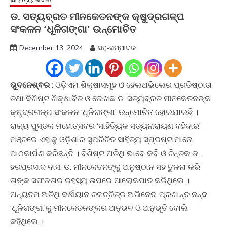
ଡ. ସତ୍ୟବ୍ରତ ମୀନକେତନଙ୍କ କ୍ଷୁଦ୍ରଗଳ୍ପ
ସଂକଳନ ‘ଧୂଳିଗଙ୍ଗା’ ଉନ୍ମୋଚିତ
December 13, 2024
ସହ-ସମ୍ପାଦକ
ଭୁବନେଶ୍ଵର :
ଓଡ଼ିଏମ ଶିକ୍ଷାସମୂହ ଓ ହେଲଥଭିଲେର ପ୍ରତିଷ୍ଠାତା
ତଥା ବିଶିଷ୍ଟ ଶିକ୍ଷାବିତ ଓ ଲେଖକ ଡ. ସତ୍ୟବ୍ରତ ମୀନକେତନଙ୍କ
କ୍ଷୁଦ୍ରଗଳ୍ପ ସଂକଳନ ‘ଧୂଳିଗଙ୍ଗା’ ଉନ୍ମୋଚିତ ହୋଇଯାଇଛି ।
ରାଜ୍ୟ ପୁସ୍ତକ ମହୋତ୍ସବର ‘ସାହିତ୍ୟିକ ସତ୍ୟନାରାୟଣ ବହିଦାର’
ମଞ୍ଚରେ ଏହାକୁ ଓଡ଼ିଶାର ସୁପରିଚିତ ସାହିତ୍ୟ ସ୍ପ୍ରଷ୍ଟାମାନେ
ପାଠକାର୍ପଣ କରିଛନ୍ତି । ବିଶିଷ୍ଟ ଅତିଥି ଭାବେ କବି ଓ ଚିନ୍ତକ ଡ.
ହରପ୍ରସାଦ ଦାସ, ଡ. ମୀନକେତନଙ୍କୁ ଅନୁଷ୍ଠାନ ସହ ତୁଳନା କରି
ତାଙ୍କ ସଫଳତାର ରହସ୍ୟ ଉପରେ ଆଲୋକପାତ କରିଥିଲେ ।
ଅନ୍ୟତମ ଅତିଥି ବର୍ଷୀୟାନ ଚଳଚ୍ଚିତ୍ର ଅଭିନେତା ପ୍ରଶାନ୍ତ ନନ୍ଦ
‘ଧୂଳିଗଙ୍ଗା’କୁ ମୀନକେତନଙ୍କର ଅନୁଭବ ଓ ଅନୁଭୂତି ବୋଲି
କହିଥିଲେ ।