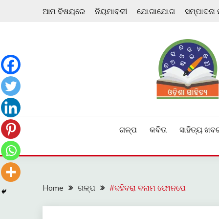
Skip
ଆମ ବିଷୟରେ
ନିୟମାବଳୀ
ଯୋଗାଯୋଗ
ସମ୍ପାଦନା
to
content
ଓଡ଼ିଆ ଇ-ସାହିତ୍ୟକୁ ଆଗକୁ ନେବାକୁ ଏକ ନୂଆ ପ୍ରଚେଷ୍ଠା
ଓଡ଼ିଶା ସାହିତ୍ୟ
ଗଳ୍ପ
କବିତା
ସାହିତ୍ୟ ଖବ
Home
ଗଳ୍ପ
#ଦହିବରା ବନାମ ଫୋନପେ