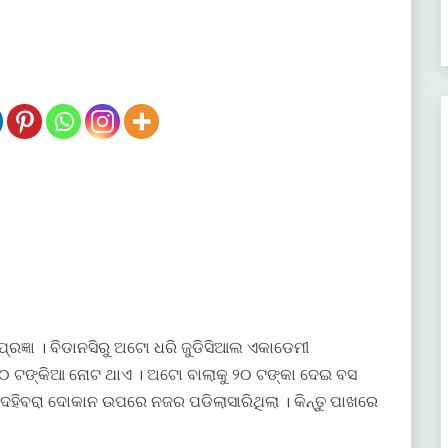
ରଜ୍ଞା । ବିଡାନସିରୁ ଅଟୋ ଧରି ଜୁଡିସିଆଲ ଏକାଡେମୀ
୫୦୦ ଟଙ୍କିଆ ନୋଟ ଥାଏ । ଅଟୋ ବାଲାକୁ ୨୦ ଟଙ୍କା ଦେଇ ବସ
ିବରା ଦୋକାନ ଉପରେ ନଜର ପଡିଲାସାରିଥିଲା । କିନ୍ତୁ ପାଖରେ