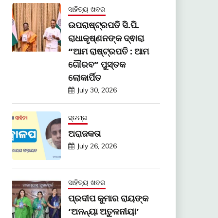
ସାହିତ୍ୟ ଖବର
ଉପରାଷ୍ଟ୍ରପତି ସି.ପି.
ରାଧାକୃଷ୍ଣନଙ୍କ ଦ୍ଵାରା
“ଆମ ରାଷ୍ଟ୍ରପତି : ଆମ
ଗୌରବ” ପୁସ୍ତକ
ଲୋକାର୍ପିତ
July 30, 2026
ସ୍ତମ୍ଭ
ଅରାଜକତା
July 26, 2026
ସାହିତ୍ୟ ଖବର
ପ୍ରଦୀପ କୁମାର ରାୟଙ୍କ
‘ଅନନ୍ୟା ଅତୁଳନୀୟା’