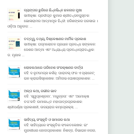
ବ୍ୟଙ୍ଗର ଛୁରିରେ ଛିନ୍ନଭିନ୍ନ ଛଳନାର ମୁଖା
ସମୀକ୍ଷା: ପ୍ରଦୀପ୍ତ କୁମାର ଶ୍ରୀଚନ୍ଦନପୁସ୍ତକ:
ଭୋଳାରାମର ଆତ୍ମାମୂଳ ହିନ୍ଦୀ: ହରିଶଙ୍କର ପରସାଇ ।
ଓଡ଼ିଆ ଅନୁବାଦ: …
ତତ୍ତ୍ୱ, ତଥ୍ୟ, ବିଶ୍ଳେଷଣର ମାର୍ମିକ ପ୍ରକାଶ
ସମୀକ୍ଷା: ପଦ୍ମଲୋଚନ ପ୍ରଧାନ ପ୍ରବନ୍ଧ ସଙ୍କଳନ:
ଦେଶର ଆତ୍ମା ଏବଂ ଅନ୍ୟାନ୍ୟ ପ୍ରବନ୍ଧପ୍ରାବନ୍ଧିକ:
ଡ. ମୃଣାଳ …
ଲୋକକଥାରେ ପରିବେଶ ସଂରକ୍ଷଣର ବାର୍ତ୍ତା
ବହି: ଦ ନୁଟମେଗ୍ସ କର୍ସର୍: ପାରାବଲ୍ ଫର ଏ ପ୍ଲାନେଟ୍
ଇନ କ୍ରାଇସିସ୍ଲେଖକ: ଅମିତାଭ ଘୋଷପ୍ରକାଶକ: …
ଅଳ୍ପ କଥା, ଗଭୀର ଭାବ
ବହି: ‘ସ୍ୱପ୍ନଶ୍ରବା’, ‘ମଧୁବ୍ରତା’ ଏବଂ ‘ଅମୋକ୍ଷ
ତପ’କବି: ଉମାକାନ୍ତ ମହାପାତ୍ରପ୍ରକାଶକ:
ଶ୍ରୀପର୍ଣ୍ଣା ପ୍ରକାଶନୀ, ଉଦୟରାଗ କମ୍ପେ୍ଲକ୍ସ, …
ସାହିତ୍ୟ, ସଂସ୍କୃତି ଓ ସମାଜର କଥା
ବହି: ସାହିତ୍ୟରେ ସଂସ୍କୃତିର ସଂକେତଲେଖକ: ଇଂ
ମୁରଲୀଧର ହୋତାପ୍ରକାଶକ: ନିଶବ୍ଦ, ଡିଭାଇନ ନଗର,