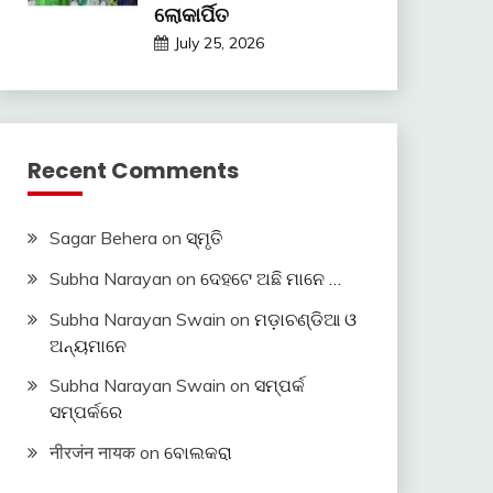
ଲୋକାର୍ପିତ
July 25, 2026
Recent Comments
Sagar Behera
on
ସ୍ମୃତି
Subha Narayan
on
ଦେହଟେ ଅଛି ମାନେ …
Subha Narayan Swain
on
ମଡ଼ାଚଣ୍ଡିଆ ଓ
ଅନ୍ୟମାନେ
Subha Narayan Swain
on
ସମ୍ପର୍କ
ସମ୍ପର୍କରେ
नीरजंन नायक
on
ବୋଲକରା