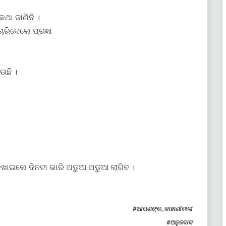
କଥା ଜାଣିନି ।
ରିଦେଲେ ପ୍ରଜ୍ଞା
ଉଛି ।
ନଖାଇଲେ ଦିନଟା ଭାରି ଅଡୁଆ ଅଡୁଆ ଲାଗିବ ।
#ଆପଣଙ୍କ_କାହାଣୀବାଲା
#ଅନୁଜଦାସ