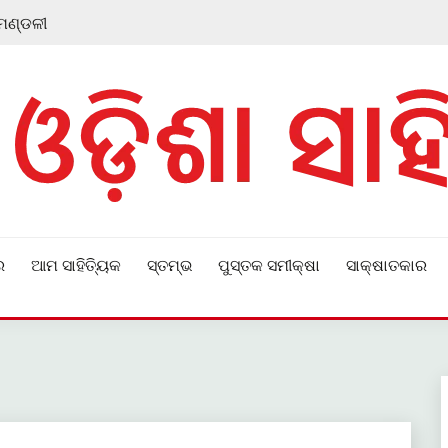
 ମଣ୍ଡଳୀ
ର
ଆମ ସାହିତ୍ୟିକ
ସ୍ତମ୍ଭ
ପୁସ୍ତକ ସମୀକ୍ଷା
ସାକ୍ଷାତକାର