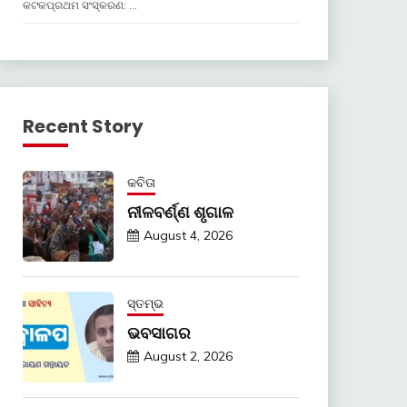
କଟକପ୍ରଥମ ସଂସ୍କରଣ: …
Recent Story
କବିତା
ନୀଳବର୍ଣ୍ଣ ଶୃଗାଳ
August 4, 2026
ସ୍ତମ୍ଭ
ଭବସାଗର
August 2, 2026