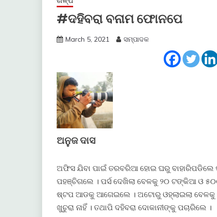
ଗଳ୍ପ
#ଦହିବରା ବନାମ ଫୋନପେ
March 5, 2021
ସମ୍ପାଦକ
ଅନୁଜ ଦାସ
ଅଫିସ ଯିବା ପାଇଁ ତରବରିଆ ହୋଇ ଘରୁ ବାହାରିପଡିଲେ ପ୍
ପହଞ୍ଚିଗଲେ । ପର୍ସ ଦେଖିଲା ବେଳକୁ ୨୦ ଟଙ୍କିଆ ଓ 
ଷ୍ଟପ ଆଡକୁ ଆଗେଇଲେ । ଅଟୋରୁ ଓହ୍ଲାଇଲା ବେଳକୁ ଦହ
ଖୁଚୁରା ନାହିଁ । ତଥାପି ଦହିବରା ଦୋକାନୀଙ୍କୁ ପଚାରିଲେ ।