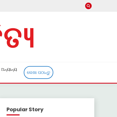
ଅନ୍ୟାନ୍ୟ
ଲେଖା ପଠାନ୍ତୁ
Popular Story