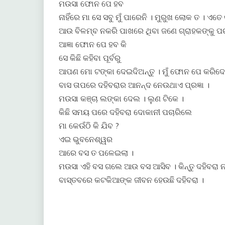
ମଉସା ଫୋନ ପେ ହବ
ନାହିଁରେ ମା ସେ ସବୁ ମୁଁ ପାରେନି । ମୁରୁଖ ଲୋକ ତ । ଏତେ 
ଆଉ ବିଳମ୍ବ ନକରି ପାଖରେ ଥିବା ଜଣେ ଗ୍ରାହକଙ୍କୁ ପଚା
ଆଜ୍ଞା ଫୋନ ପେ ହବ କି
ସେ କିଛି କହିବା ପୂର୍ବରୁ
ଆପଣ ମୋ ଟଙ୍କା ଦେଇଦିଅନ୍ତୁ । ମୁଁ ଫୋନ ପେ କରିଦେ
ବାସ ତାପରେ ଦହିବରାର ଆନନ୍ଦ ନେଉଥାଏ ପ୍ରଜ୍ଞା ।
ମଉସା କଞ୍ଚା ଲଙ୍କା ଦେଲ । ଲୁଣ ଟିକେ ।
କିଛି ସମୟ ପରେ ଦହିବରା ଦୋକାନୀ ପଚାରିଲେ
ମା କେଉଁଠି କି ଯିବ ?
ଏଇ ଭୁବନେଶ୍ୱର
ଆରେ ବସ ତ ପଳେଇଲା ।
ମଉସା ଏହି ବସ ଗଲେ ଆଉ ବସ ଆସିବ । କିନ୍ତୁ ଦହିବରା 
ବାସ୍ତବରେ କଟକିଆଙ୍କ ଜୀବନ ହେଉଛି ଦହିବରା ।