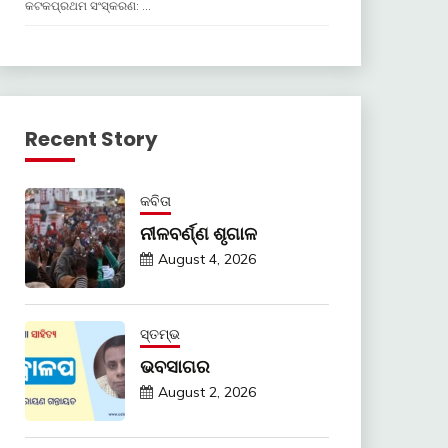
କଟକପ୍ରଥମ ସଂସ୍କରଣ: …
Recent Story
କବିତା
ନୀଳବର୍ଣ୍ଣ ଶୃଗାଳ
August 4, 2026
ସ୍ତମ୍ଭ
ଭବସାଗର
August 2, 2026