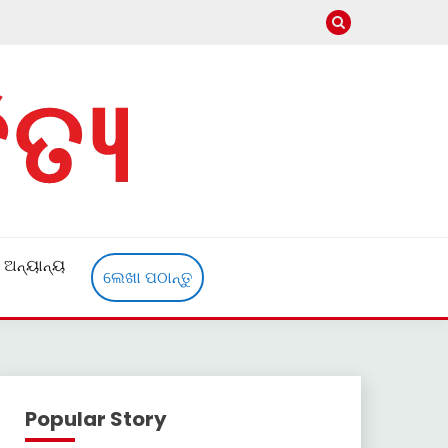
ଅନ୍ୟାନ୍ୟ
ଲେଖା ପଠାନ୍ତୁ
Popular Story