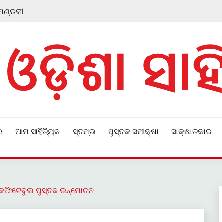
 ମଣ୍ଡଳୀ
ର
ଆମ ସାହିତ୍ୟିକ
ସ୍ତମ୍ଭ
ପୁସ୍ତକ ସମୀକ୍ଷା
ସାକ୍ଷାତକାର
ା କଫିଟେବୁଲ ପୁସ୍ତକ ଉନ୍ମୋଚନ