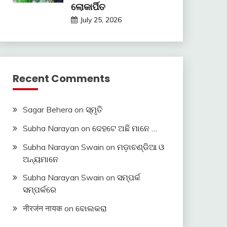
ଲୋକାର୍ପିତ
July 25, 2026
Recent Comments
Sagar Behera
on
ସ୍ମୃତି
Subha Narayan
on
ଦେହଟେ ଅଛି ମାନେ …
Subha Narayan Swain
on
ମଡ଼ାଚଣ୍ଡିଆ ଓ
ଅନ୍ୟମାନେ
Subha Narayan Swain
on
ସମ୍ପର୍କ
ସମ୍ପର୍କରେ
नीरजंन नायक
on
ବୋଲକରା