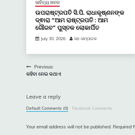
ସାହିତ୍ୟ ଖବର
ଉପରାଷ୍ଟ୍ରପତି ସି.ପି. ରାଧାକୃଷ୍ଣନଙ୍କ
ଦ୍ଵାରା “ଆମ ରାଷ୍ଟ୍ରପତି : ଆମ
ଗୌରବ” ପୁସ୍ତକ ଲୋକାର୍ପିତ
July 30, 2026
ସହ-ସମ୍ପାଦକ
Post
Previous:
କହିବା ନେଇ କଥାଏ
navigation
Leave a reply
Default Comments (0)
Facebook Comments
Your email address will not be published.
Required 