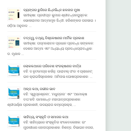
ବ୍ୟଙ୍ଗର ଛୁରିରେ ଛିନ୍ନଭିନ୍ନ ଛଳନାର ମୁଖା
ସମୀକ୍ଷା: ପ୍ରଦୀପ୍ତ କୁମାର ଶ୍ରୀଚନ୍ଦନପୁସ୍ତକ:
ଭୋଳାରାମର ଆତ୍ମାମୂଳ ହିନ୍ଦୀ: ହରିଶଙ୍କର ପରସାଇ ।
ଓଡ଼ିଆ ଅନୁବାଦ: …
ତତ୍ତ୍ୱ, ତଥ୍ୟ, ବିଶ୍ଳେଷଣର ମାର୍ମିକ ପ୍ରକାଶ
ସମୀକ୍ଷା: ପଦ୍ମଲୋଚନ ପ୍ରଧାନ ପ୍ରବନ୍ଧ ସଙ୍କଳନ:
ଦେଶର ଆତ୍ମା ଏବଂ ଅନ୍ୟାନ୍ୟ ପ୍ରବନ୍ଧପ୍ରାବନ୍ଧିକ:
ଡ. ମୃଣାଳ …
ଲୋକକଥାରେ ପରିବେଶ ସଂରକ୍ଷଣର ବାର୍ତ୍ତା
ବହି: ଦ ନୁଟମେଗ୍ସ କର୍ସର୍: ପାରାବଲ୍ ଫର ଏ ପ୍ଲାନେଟ୍
ଇନ କ୍ରାଇସିସ୍ଲେଖକ: ଅମିତାଭ ଘୋଷପ୍ରକାଶକ: …
ଅଳ୍ପ କଥା, ଗଭୀର ଭାବ
ବହି: ‘ସ୍ୱପ୍ନଶ୍ରବା’, ‘ମଧୁବ୍ରତା’ ଏବଂ ‘ଅମୋକ୍ଷ
ତପ’କବି: ଉମାକାନ୍ତ ମହାପାତ୍ରପ୍ରକାଶକ:
ଶ୍ରୀପର୍ଣ୍ଣା ପ୍ରକାଶନୀ, ଉଦୟରାଗ କମ୍ପେ୍ଲକ୍ସ, …
ସାହିତ୍ୟ, ସଂସ୍କୃତି ଓ ସମାଜର କଥା
ବହି: ସାହିତ୍ୟରେ ସଂସ୍କୃତିର ସଂକେତଲେଖକ: ଇଂ
ମୁରଲୀଧର ହୋତାପ୍ରକାଶକ: ନିଶବ୍ଦ, ଡିଭାଇନ ନଗର,