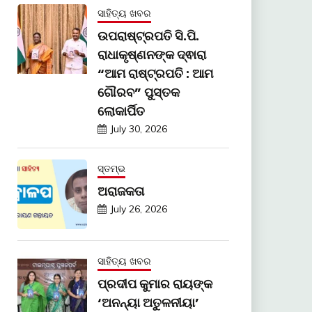
ସାହିତ୍ୟ ଖବର
ଉପରାଷ୍ଟ୍ରପତି ସି.ପି.
ରାଧାକୃଷ୍ଣନଙ୍କ ଦ୍ଵାରା
“ଆମ ରାଷ୍ଟ୍ରପତି : ଆମ
ଗୌରବ” ପୁସ୍ତକ
ଲୋକାର୍ପିତ
July 30, 2026
ସ୍ତମ୍ଭ
ଅରାଜକତା
July 26, 2026
ସାହିତ୍ୟ ଖବର
ପ୍ରଦୀପ କୁମାର ରାୟଙ୍କ
‘ଅନନ୍ୟା ଅତୁଳନୀୟା’