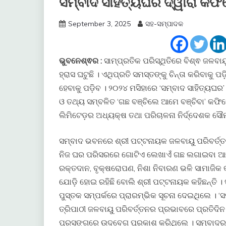
ସମ୍ବାଦ ସାହିତ୍ୟଘର ଦ୍ୱାରା କଫ
September 3, 2025
ସହ-ସମ୍ପାଦକ
ଭୁବନେଶ୍ଵର :
ସାମ୍ପ୍ରତିକ ପରିସ୍ଥିତିରେ ବିଶ୍ଵ ଜଳବା
ହ୍ରାସ ଘଟୁଛି । ଏଥିପ୍ରତି ସମସ୍ତଙ୍କୁ ଚିନ୍ତା କରିବାକୁ
ହେବାକୁ ପଡ଼ିବ । ୨୦୨୪ ମସିହାରେ ‘ସମ୍ବାଦ ସାହିତ୍ୟଘ
ଓ ତଥ୍ୟ ସମ୍ବଳିତ ‘ଗଛ ବଞ୍ଚିଲେ ଆମେ ବଞ୍ଚିବା’ କଫ
ଲିମିଟେଡ଼ର ଅଧ୍ୟକ୍ଷ ତଥା ପରିଚାଳନା ନିର୍ଦ୍ଦେଶକ ସୌମ
ସମ୍ବାଦ ଭବନରେ ଶ୍ରୀ ପଟ୍ଟନାୟକ ଜଳବାୟୁ ପରିବର୍ତ୍ତନ
ନିଜ ଘର ପରିସରରେ ଗୋଟିଏ ଲେଖାଏଁ ଗଛ ଲଗାଇବା ଆବ
ରକ୍ତଦାନ, ବୃକ୍ଷରୋପଣ, ନିଶା ନିବାରଣ ଭଳି ସାମାଜିକ 
ଯୋଡ଼ି ହୋଇ ରହିଛି ବୋଲି ଶ୍ରୀ ପଟ୍ଟନାୟକ କହିଛନ୍ତି ।
ପୁସ୍ତକ ସମ୍ପର୍କରେ ପ୍ରାରମ୍ଭିକ ସୂଚନା ଦେଇଥିଲେ । ‘ସ
ତ୍ରିପାଠୀ ଜଳବାୟୁ ପରିବର୍ତ୍ତନର ପ୍ରଭାବରେ ପ୍ରତିଦ
ପ୍ରସଙ୍ଗରେ ଉଦବେଗ ପ୍ରକାଶ କରିଥିଲେ । ସମ୍ବାଦର 