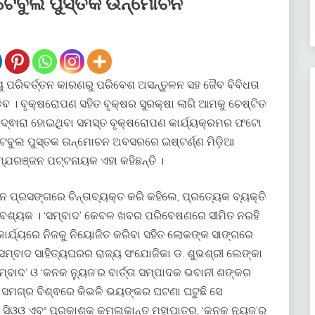
ିଟେବୁଲ ପୁସ୍ତକ ଉନ୍ମୋଚନ
ୟୁ ପରିବର୍ତ୍ତନ କାରଣରୁ ପରିବେଶ ଅସନ୍ତୁଳନ ସହ ଜୈବ ବିବିଧତା
 ପଡ଼ିବ । ବୃକ୍ଷରୋପଣ ସହିତ ବୃକ୍ଷର ସୁରକ୍ଷା ଲାଗି ଆମକୁ ଚେଷ୍ଟିତ
ର’ ଦ୍ଵାରା ହୋଇଥିବା ସମସ୍ତ ବୃକ୍ଷରୋପଣ କାର୍ଯ୍ୟକ୍ରମର ଫଟୋ
ିଟେବୁଲ ପୁସ୍ତକ ଉନ୍ମୋଚନ ଅବସରରେ ଇଷ୍ଟର୍ଣ୍ଣ ମିଡ଼ିଆ
୍ଯରଞ୍ଜନ ପଟ୍ଟନାୟକ ଏହା କହିଛନ୍ତି ।
 ପ୍ରସଙ୍ଗରେ ଚିନ୍ତାବ୍ୟକ୍ତ କରି କହିଲେ, ପ୍ରତ୍ୟେକ ବ୍ୟକ୍ତି
ଶ୍ୟକ । ‘ସମ୍ବାଦ’ କେବଳ ଖବର ପରିବେଷଣରେ ସୀମିତ ନରହି
କାର୍ଯ୍ୟରେ ନିଜକୁ ନିୟୋଜିତ କରିବା ସହିତ ଲୋକଙ୍କ ସାଙ୍ଗରେ
 ସମ୍ବାଦ ସାହିତ୍ୟଘରର ରାଜ୍ୟ ସଂଯୋଜିକା ଡ. ଶୁଭଶ୍ରୀ ଲେଙ୍କା
ମ୍ବାଦ’ ଓ ‘କନକ ନ୍ୟୁଜ’ର ବାର୍ତ୍ତା ସମ୍ପାଦକ ଭବାନୀ ଶଙ୍କର
ିନ ସମଗ୍ର ବିଶ୍ଵରେ କିଭଳି ଭୟଙ୍କର ଘଟଣା ଘଟୁଛି ସେ
ସିଓଓ ଏବଂ ପ୍ରକାଶକ କମଳାକାନ୍ତ ମହାପାତ୍ର, ‘କନକ ନ୍ୟୁଜ’ର