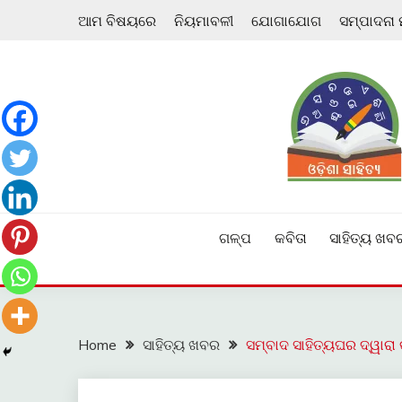
Skip
ଆମ ବିଷୟରେ
ନିୟମାବଳୀ
ଯୋଗାଯୋଗ
ସମ୍ପାଦନା
to
content
ଓଡ଼ିଆ ଇ-ସାହିତ୍ୟକୁ ଆଗକୁ ନେବାକୁ ଏକ ନୂଆ ପ୍ରଚେଷ୍ଠା
ଓଡ଼ିଶା ସାହିତ୍ୟ
ଗଳ୍ପ
କବିତା
ସାହିତ୍ୟ ଖବ
Home
ସାହିତ୍ୟ ଖବର
ସମ୍ବାଦ ସାହିତ୍ୟଘର ଦ୍ୱାର