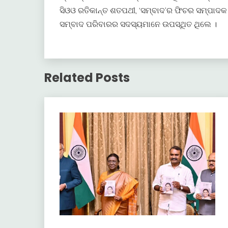
ସିଓଓ ରତିକାନ୍ତ ଶତପଥୀ, ‘ସମ୍ବାଦ’ର ଫିଚର ସମ୍ପାଦକ 
ସମ୍ବାଦ ପରିବାରର ସଦସ୍ୟମାନେ ଉପସ୍ଥିତ ଥିଲେ ।
Related Posts