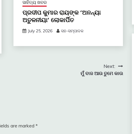
ସାହିତ୍ୟ ଖବର
ପ୍ରଦୀପ କୁମାର ରାୟଙ୍କ ‘ଅନନ୍ୟା
ଅତୁଳନୀୟା’ ଲୋକାର୍ପିତ
July 25, 2026
ସହ-ସମ୍ପାଦକ
Next:
ମୁଁ ବାଜ ଆଉ ତୁମେ କାଉ
fields are marked
*