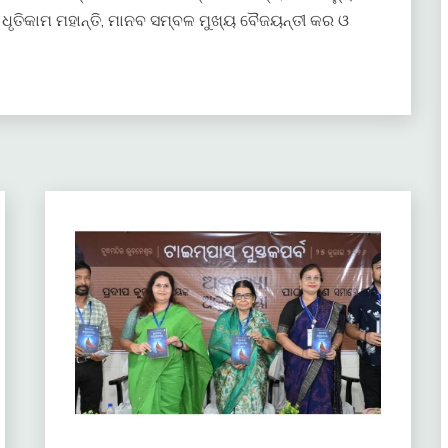
ଧୃତିକାମ ମହାନ୍ତି, ମାନବ ସମ୍ବଳ ମୁଖ୍ୟ ବୈଜୟନ୍ତୀ କର ଓ