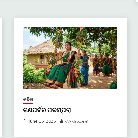
କବିତା
ଗଣପର୍ବର ପରମ୍ପରା
June 16, 2026
ସହ-ସମ୍ପାଦକ