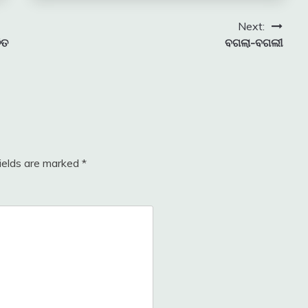
Next:
ିତ
ବଗଲା-ବଗଲୀ
fields are marked
*