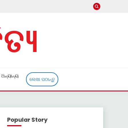
ଅନ୍ୟାନ୍ୟ
ଲେଖା ପଠାନ୍ତୁ
Popular Story