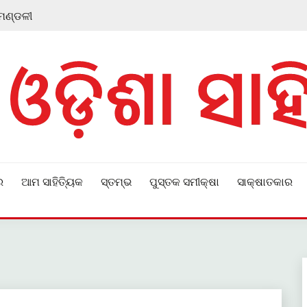
 ମଣ୍ଡଳୀ
ର
ଆମ ସାହିତ୍ୟିକ
ସ୍ତମ୍ଭ
ପୁସ୍ତକ ସମୀକ୍ଷା
ସାକ୍ଷାତକାର