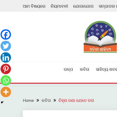
Skip
ଆମ ବିଷୟରେ
ନିୟମାବଳୀ
ଯୋଗାଯୋଗ
ସମ୍ପାଦନା
to
content
ଓଡ଼ିଆ ଇ-ସାହିତ୍ୟକୁ ଆଗକୁ ନେବାକୁ ଏକ ନୂଆ ପ୍ରଚେଷ୍ଠା
ଓଡ଼ିଶା ସାହିତ୍ୟ
ଗଳ୍ପ
କବିତା
ସାହିତ୍ୟ ଖବ
Home
କବିତା
ଚିହ୍ନା ଜଣା ଯେତେ ଡର