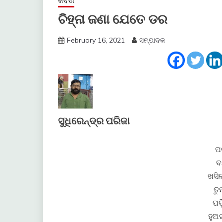
କବିତା
ଚିହ୍ନା ଜଣା ଯେତେ ଡର
February 16, 2021
ସମ୍ପାଦକ
ସୁଧିରେନ୍ଦ୍ର ପରିଜା
ପ
ବ
ଖସିଲ
ତୁ
ପଡ
ହୁଅ