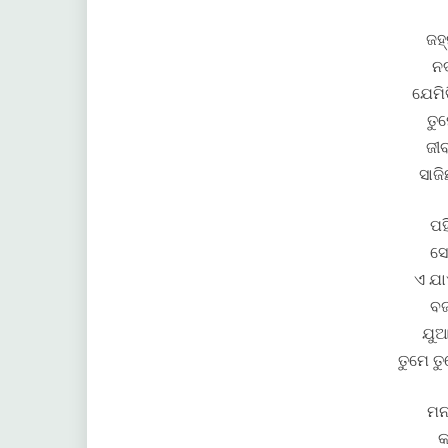
ଜହ
ନଦ
ଯେମିତ
ତୁମ
ଜୀ
ସାଜ
ପହ
ସେ
ଏ ଯା
ବ
ଯୁଆ
ତୁମେ ତ
ମନ
କ