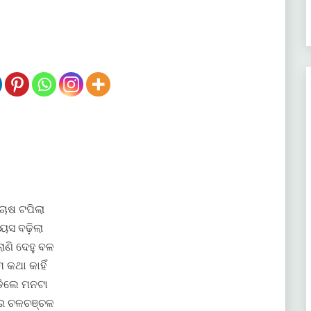
ଚାଷ ଟପିଲା
ୟସ ବଢ଼ିଲା
ାଣି ଦେହୁ ବଳ
ମ କଥା କାହିଁ
଼ିଲେ ମନଟା
ଇ ଚଳଚଞ୍ଚଳ