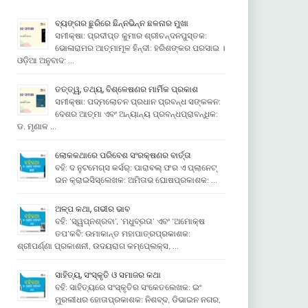
ବ୍ୟଙ୍ଗର ଛୁରିରେ ଛିନ୍ନଭିନ୍ନ ଛଳନାର ମୁଖା
ସମୀକ୍ଷା: ପ୍ରଦୀପ୍ତ କୁମାର ଶ୍ରୀଚନ୍ଦନପୁସ୍ତକ:
ଭୋଳାରାମର ଆତ୍ମାମୂଳ ହିନ୍ଦୀ: ହରିଶଙ୍କର ପରସାଇ ।
ଓଡ଼ିଆ ଅନୁବାଦ: …
ତତ୍ତ୍ୱ, ତଥ୍ୟ, ବିଶ୍ଳେଷଣର ମାର୍ମିକ ପ୍ରକାଶ
ସମୀକ୍ଷା: ପଦ୍ମଲୋଚନ ପ୍ରଧାନ ପ୍ରବନ୍ଧ ସଙ୍କଳନ:
ଦେଶର ଆତ୍ମା ଏବଂ ଅନ୍ୟାନ୍ୟ ପ୍ରବନ୍ଧପ୍ରାବନ୍ଧିକ:
ଡ. ମୃଣାଳ …
ଲୋକକଥାରେ ପରିବେଶ ସଂରକ୍ଷଣର ବାର୍ତ୍ତା
ବହି: ଦ ନୁଟମେଗ୍ସ କର୍ସର୍: ପାରାବଲ୍ ଫର ଏ ପ୍ଲାନେଟ୍
ଇନ କ୍ରାଇସିସ୍ଲେଖକ: ଅମିତାଭ ଘୋଷପ୍ରକାଶକ: …
ଅଳ୍ପ କଥା, ଗଭୀର ଭାବ
ବହି: ‘ସ୍ୱପ୍ନଶ୍ରବା’, ‘ମଧୁବ୍ରତା’ ଏବଂ ‘ଅମୋକ୍ଷ
ତପ’କବି: ଉମାକାନ୍ତ ମହାପାତ୍ରପ୍ରକାଶକ:
ଶ୍ରୀପର୍ଣ୍ଣା ପ୍ରକାଶନୀ, ଉଦୟରାଗ କମ୍ପେ୍ଲକ୍ସ, …
ସାହିତ୍ୟ, ସଂସ୍କୃତି ଓ ସମାଜର କଥା
ବହି: ସାହିତ୍ୟରେ ସଂସ୍କୃତିର ସଂକେତଲେଖକ: ଇଂ
ମୁରଲୀଧର ହୋତାପ୍ରକାଶକ: ନିଶବ୍ଦ, ଡିଭାଇନ ନଗର,