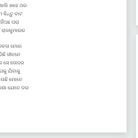
 ଖୋଲି ଶହେ ଥର
େ କିନ୍ତୁ ବାଟ
ାହିଁଅଛ ପରା
ଁ ରାଜକୁମାରର
ରବତା ମୋର
ିଛି ଜୀବନେ
ର ସେ ହତାଦର
କୁ ଯିବାକୁ
ାଉଛି ମୋତେ
ା ଜଣା ଯେତେ ଡର