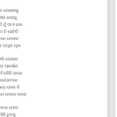
୍ନ ଜୋଛନାକୁ
ୀର ଧାରାକୁ
ି ମୁଁ ପାଏ ଭଲ
େ ବି ସେମିତି
ବନେ ମୋହର
ିଛ ଅମୂଲ ମୂଲ
ିଲି ଦେଖାର
ଇ ଆକର୍ଷଣ
ଏଁ ରହିଛି ପାଶେ
ଜାରଘାଟରେ
ଡ଼େ ଗଲେ ବି
ୁମେ ମୋତେ ବାସେ
କଥା ମୋର
ହିଛି ତୁମକୁ