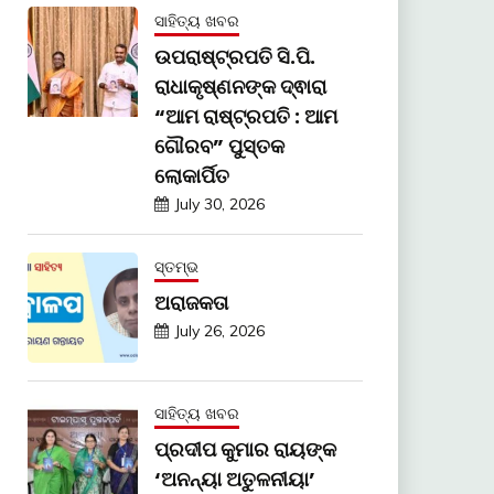
ସାହିତ୍ୟ ଖବର
ଉପରାଷ୍ଟ୍ରପତି ସି.ପି.
ରାଧାକୃଷ୍ଣନଙ୍କ ଦ୍ଵାରା
“ଆମ ରାଷ୍ଟ୍ରପତି : ଆମ
ଗୌରବ” ପୁସ୍ତକ
ଲୋକାର୍ପିତ
July 30, 2026
ସ୍ତମ୍ଭ
ଅରାଜକତା
July 26, 2026
ସାହିତ୍ୟ ଖବର
ପ୍ରଦୀପ କୁମାର ରାୟଙ୍କ
‘ଅନନ୍ୟା ଅତୁଳନୀୟା’