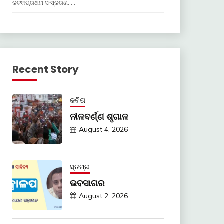
କଟକପ୍ରଥମ ସଂସ୍କରଣ: …
Recent Story
କବିତା
ନୀଳବର୍ଣ୍ଣ ଶୃଗାଳ
August 4, 2026
ସ୍ତମ୍ଭ
ଭବସାଗର
August 2, 2026