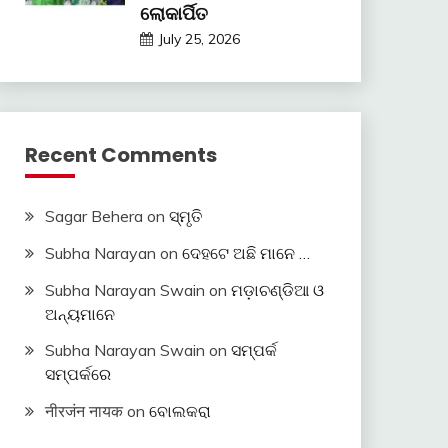
ଲୋକାର୍ପିତ
July 25, 2026
Recent Comments
Sagar Behera
on
ସ୍ମୃତି
Subha Narayan
on
ଦେହଟେ ଅଛି ମାନେ …
Subha Narayan Swain
on
ମଡ଼ାଚଣ୍ଡିଆ ଓ
ଅନ୍ୟମାନେ
Subha Narayan Swain
on
ସମ୍ପର୍କ
ସମ୍ପର୍କରେ
नीरजंन नायक
on
ବୋଲକରା