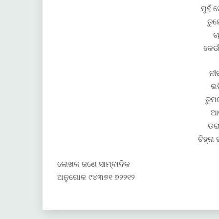
ମୁହଁ
ତୁମ
ଚ
କେଉ
ନୀ
ଭର
ତୁମ
ଆଗ
ଡର
ଚିହ୍ନ
ଲେଖକ ଜଣେ ସାମ୍ବାଦିକ
ଅନୁଗୋଳ ୯୪୩୭୧ ୭୨୨୧୨