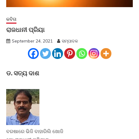
କବିତା
ରାଜଧାନୀ ପ୍ରିୟା
September 24, 2021
ସମ୍ପାଦକ
ଡ. ସତ୍ୟ ଦାଶ
ବରଷାରେ ଭିଜି ବାହାରିଲି ଖୋଜି