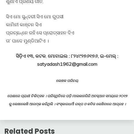
ଶୁଣାଏ ପ୍ରଣୟ ଗୀତ,
ସିଏ ମୋ ସୁନ୍ଦରୀ ସିଏ ମୋ ରୁପସୀ
କାମିନୀ କାଞ୍ଚନ ସିଏ
ପ୍ରଚ୍ଛନ୍ନେ ରହି ସେ ପ୍ରୋତ୍ସାହନ ଦିଏ
ତା’ ପାଦେ ମୁଣ୍ଡିଆଟିଏ ।
ସିଡ଼ିଏ ୧୩, କଟକ
,
ମୋବାଇଲ : ୮୨୪୯୨୭୬୧୭୬, ଇ-ମେଲ୍ :
satyadash1962@gmail.com
ଲେଖକ ପରିଚୟ
ପେଶାରେ ପ୍ରାଣୀ ଚିକିତ୍ସକ । ପରିସ୍ଥିତିରେ ପଡ଼ି ମାଲକାନଗିରି ଅବସ୍ଥାନ ସମୟରେ ୨୦୧୭
ରୁ ଲେଖାଲେଖି ଆରମ୍ଭ କରିଥିଲି । ସଂସ୍କାରଧର୍ମୀ ଗଳ୍ପ ଓ କବିତା ଲେଖିବାରେ ଆଗ୍ରହ ।
Related Posts