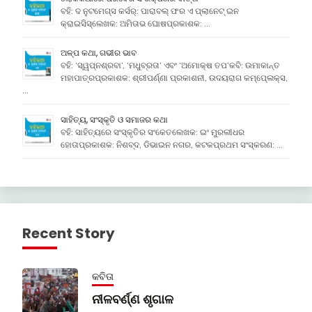
ବହି: ଦ ନୁଟମେଗ୍ସ କର୍ସର୍: ପାରାବଲ୍ ଫର ଏ ପ୍ଲାନେଟ୍ ଇନ
କ୍ରାଇସିସ୍ଲେଖକ: ଅମିତାଭ ଘୋଷପ୍ରକାଶକ: …
ଅଳ୍ପ କଥା, ଗଭୀର ଭାବ
ବହି: ‘ସ୍ୱପ୍ନଶ୍ରବା’, ‘ମଧୁବ୍ରତା’ ଏବଂ ‘ଅମୋକ୍ଷ ତପ’କବି: ଉମାକାନ୍ତ
ମହାପାତ୍ରପ୍ରକାଶକ: ଶ୍ରୀପର୍ଣ୍ଣା ପ୍ରକାଶନୀ, ଉଦୟରାଗ କମ୍ପେ୍ଲକ୍ସ,
…
ସାହିତ୍ୟ, ସଂସ୍କୃତି ଓ ସମାଜର କଥା
ବହି: ସାହିତ୍ୟରେ ସଂସ୍କୃତିର ସଂକେତଲେଖକ: ଇଂ ମୁରଲୀଧର
ହୋତାପ୍ରକାଶକ: ନିଶବ୍ଦ, ଡିଭାଇନ ନଗର, କଟକପ୍ରଥମ ସଂସ୍କରଣ: …
Recent Story
କବିତା
ନୀଳବର୍ଣ୍ଣ ଶୃଗାଳ