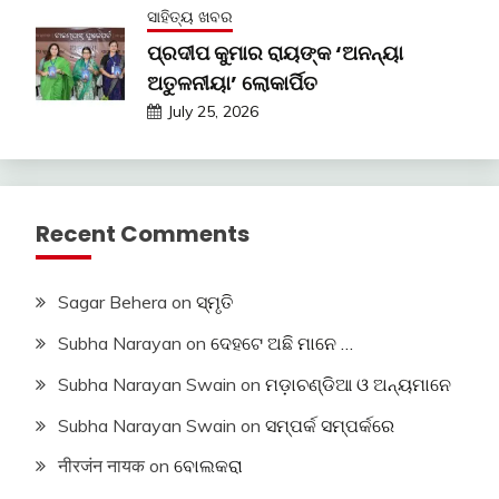
ସାହିତ୍ୟ ଖବର
ପ୍ରଦୀପ କୁମାର ରାୟଙ୍କ ‘ଅନନ୍ୟା
ଅତୁଳନୀୟା’ ଲୋକାର୍ପିତ
July 25, 2026
Recent Comments
Sagar Behera
on
ସ୍ମୃତି
Subha Narayan
on
ଦେହଟେ ଅଛି ମାନେ …
Subha Narayan Swain
on
ମଡ଼ାଚଣ୍ଡିଆ ଓ ଅନ୍ୟମାନେ
Subha Narayan Swain
on
ସମ୍ପର୍କ ସମ୍ପର୍କରେ
नीरजंन नायक
on
ବୋଲକରା