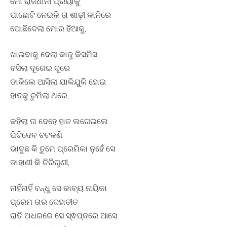
ମୋ ରାଜଧାନୀ ପ୍ରିୟାକୁ
ପାଛୋଟି ନେଇକି ତା ଶାଢ଼ୀ କାନିରେ
ପୋଛିଦେଲା ମୋର ହିଆକୁ,
ଖାଇବାକୁ ଦେଲା କାଜୁ କିସମିସ
ବସିଲା ଦୂରେଇ ଦୂରେ
ଡାକିଲେ ଆସିଲା ଯାକିଯୁକି ହୋଇ
ହାତକୁ ଚୁମିଲା ଥରେ,
କହିଲା ତା ଦେହେ ହାତ ଲଗେଇଲେ
ପିଟିଦେବ ଚଟକଣି
ଭାବୁଛ କି ତୁମେ ପ୍ରେମିକା ନୁହେଁ ସେ
ଡାହାଣୀ କି ଚିରିଗୁଣୀ,
ନାହିଁନାହିଁ ବନ୍ଧୁ ସେ କାବ୍ୟ ନାୟିକା
ପ୍ରେମ ତାର ଦେହାତୀତ
ରାତି ଅଧରରେ ସେ ସ୍ଵପ୍ନରେ ଆସେ