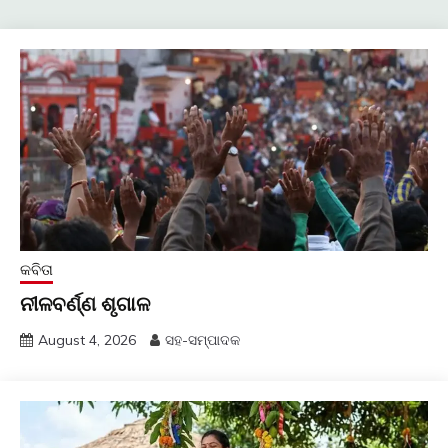
କବିତା
ନୀଳବର୍ଣ୍ଣ ଶୃଗାଳ
August 4, 2026
ସହ-ସମ୍ପାଦକ