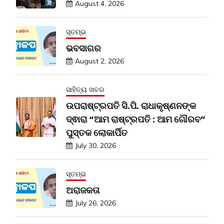
August 4, 2026
ସ୍ତମ୍ଭ
ଭବସାଗର
August 2, 2026
ସାହିତ୍ୟ ଖବର
ଉପରାଷ୍ଟ୍ରପତି ସି.ପି. ରାଧାକୃଷ୍ଣନଙ୍କ
ଦ୍ଵାରା “ଆମ ରାଷ୍ଟ୍ରପତି : ଆମ ଗୌରବ”
ପୁସ୍ତକ ଲୋକାର୍ପିତ
July 30, 2026
ସ୍ତମ୍ଭ
ଅରାଜକତା
July 26, 2026