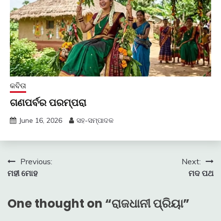
କବିତା
ଗଣପର୍ବର ପରମ୍ପରା
June 16, 2026
ସହ-ସମ୍ପାଦକ
Post
Previous:
Next:
ମହୀ ମୋହ
ମଦ ପଥ
navigation
One thought on “
ରାଜଧାନୀ ପ୍ରିୟା
”