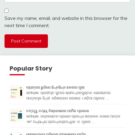
Save my name, email, and website in this browser for the
next time I comment.
Popular Story
ବ୍ୟଙ୍ଗର ଛୁରିରେ ଛିନ୍ନଭିନ୍ନ ଛଳନାର ମୁଖା
ସମୀକ୍ଷା: ପ୍ରଦୀପ୍ତ କୁମାର ଶ୍ରୀଚନ୍ଦନପୁସ୍ତକ: ଭୋଳାରାମର
ଆତ୍ମାମୂଳ ହିନ୍ଦୀ: ହରିଶଙ୍କର ପରସାଇ । ଓଡ଼ିଆ ଅନୁବାଦ: …
ତତ୍ତ୍ୱ, ତଥ୍ୟ, ବିଶ୍ଳେଷଣର ମାର୍ମିକ ପ୍ରକାଶ
ସମୀକ୍ଷା: ପଦ୍ମଲୋଚନ ପ୍ରଧାନ ପ୍ରବନ୍ଧ ସଙ୍କଳନ: ଦେଶର ଆତ୍ମା
ଏବଂ ଅନ୍ୟାନ୍ୟ ପ୍ରବନ୍ଧପ୍ରାବନ୍ଧିକ: ଡ. ମୃଣାଳ …
ଲୋକକଥାରେ ପରିବେଶ ସଂରକ୍ଷଣର ବାର୍ତ୍ତା